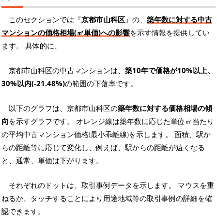
このセクションでは『
京都市山科区
』の、
築年数に対する中古
マンションの価格相場(㎡単価)への影響
を示す情報を提供してい
ます。 具体的に、
京都市山科区の中古マンションは、
築10年で価格が10%以上、
30%以内(-21.48%)
の範囲の下落率です。
以下のグラフは、京都市山科区の
築年数に対する価格相場の傾
向
を示すグラフです。 オレンジ線は築年数に応じた単位㎡当たり
の平均中古マンション価格(最小乖離線)を示します。 面積、駅か
らの距離等に応じて変化し、例えば、駅からの距離が遠くなる
と、通常、単価は下がります。
それぞれのドットは、取引事例データを示します。 マウスを重
ねるか、タッチすることにより用途地域等の取引事例の詳細を確
認できます。