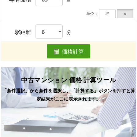
単位：
坪
㎡
駅距離
分
価格計算
中古マンション 価格 計算ツール
「条件選択」から条件を選択し、「計算する」ボタンを押すと算
定結果がここに表示されます。