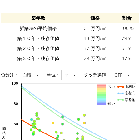
築年数
価格
割合
新築時の平均価格
61 万円/㎡
100 %
築１０年・残存価値
48 万円/㎡
79 %
築２０年・残存価値
37 万円/㎡
61 %
築３０年・残存価値
29 万円/㎡
47 %
色分け：
単位：
タッチ操作：
面積
㎡
OFF
100
広い
山科区
京都市
京都府
狭い
80
60
価格 万円/㎡