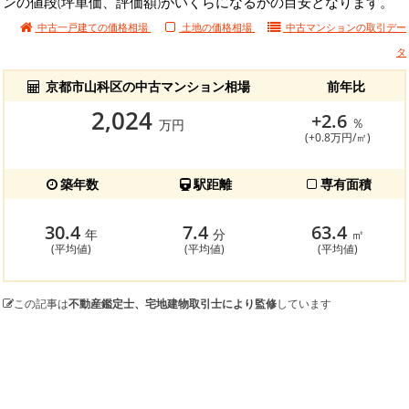
ンの値段(坪単価、評価額)がいくらになるかの目安となります。
中古一戸建ての価格相場
土地の価格相場
中古マンションの
取引デー
タ
京都市山科区の中古マンション相場
前年比
2,024
+2.6
％
万円
(+0.8万円/㎡)
築年数
駅距離
専有面積
30.4
7.4
63.4
年
分
㎡
(平均値)
(平均値)
(平均値)
この記事は
不動産鑑定士、宅地建物取引士により監修
しています