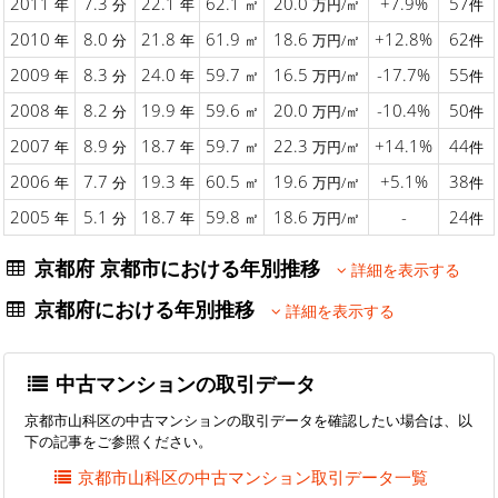
2011
7.3
22.1
62.1
20.0
+7.9%
57
年
分
年
㎡
万円/㎡
件
2010
8.0
21.8
61.9
18.6
+12.8%
62
年
分
年
㎡
万円/㎡
件
2009
8.3
24.0
59.7
16.5
-17.7%
55
年
分
年
㎡
万円/㎡
件
2008
8.2
19.9
59.6
20.0
-10.4%
50
年
分
年
㎡
万円/㎡
件
2007
8.9
18.7
59.7
22.3
+14.1%
44
年
分
年
㎡
万円/㎡
件
2006
7.7
19.3
60.5
19.6
+5.1%
38
年
分
年
㎡
万円/㎡
件
2005
5.1
18.7
59.8
18.6
-
24
年
分
年
㎡
万円/㎡
件
京都府 京都市における年別推移
詳細を表示する
京都府における年別推移
詳細を表示する
中古マンションの取引データ
京都市山科区の中古マンションの取引データを確認したい場合は、以
下の記事をご参照ください。
京都市山科区の中古マンション取引データ一覧