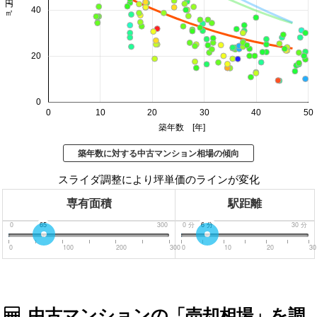
40
20
0
0
10
20
30
40
50
築年数 [年]
築年数に対する中古マンション相場の傾向
スライダ調整により坪単価のラインが変化
専有面積
駅距離
0
65
300
0
分
6
分
30
分
0
100
200
300
0
10
20
30
中古マンションの「売却相場」を調