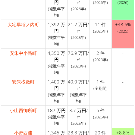
円
㎡
(2026年)
(2026)
(複数年平
(2026年)
均)
大宅早稲ノ内町
1,392 万
21.2 万円/
11 件
+48.6%
円
㎡
(2025年)
(2025)
(複数年平
(2025年)
均)
安朱中小路町
4,350 万
76.9 万円/
2 件
-
円
㎡
(2023年)
(複数年平
(2023年)
均)
安朱桟敷町
1,400 万
40.0 万円/
1 件
-
円
㎡
(全期間)
(複数年平
(複数年平
均)
均)
小山西御所町
187 万円
3.7 万円/
6 件
-
㎡
(複数年平
(2025年)
均)
(2025年)
小野西浦
1,345 万
28.8 万円/
20 件
+8.8%