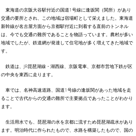
東海道の京阪大谷駅付近の国道1号線に逢坂関（関所）があり
交通の要所とされ、この地域は宿場町として栄えました。東海道
新幹線が名古屋方面から京都駅付近に到着する直前のトンネル
は、今でも交通の難所であることを物語っています。農村が多い
地域でしたが、鉄道網が発達して住宅地が多く増えてきた地域で
す。
鉄道は、JR琵琶湖線・湖西線、京阪電車、京都市営地下鉄が区
の中央を東西に走ります。
車では、名神高速道路、国道1号線の逢坂関があった地域を走
ることで古代からの交通の難所で主要拠点であったことがわかり
ます。
生活用水でも、琵琶湖の水を京都に流すため琵琶湖疏水があり
ます。明治時代に作られたもので、水路を構築したもので、国の