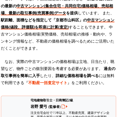
の最新の
中古マンション(集合住宅・共同住宅)価格相場、売却相
場、最新の取引事例(売買事例)データ
を提供
しています。 また、
駅距離、面積などを指定して「京都市山科区」の
中古マンション
価格(値段、評価額)を即座に計算(査定)
することもできます。 中
古マンション価格相場(実勢価格、売却相場)の推移・動向や、ラ
ンキング情報など、不動産の価格相場を調べるためにご活用いた
だくことができます。
なお、実際の中古マンションの価格相場は立地、日当たり、眺
望など、物件ごとの個別要因を考慮する必要があります。
過去の
取引事例を簡単に入手
したり、
詳細な価格相場を調べる
には無料
で利用できる『
不動産一括査定サイト
』をご利用ください。
宅地建物取引士・日商簿記2級
岩野 愛弓
(監修者)
注文住宅会社で15年以上、不動産売買、建築デザイン企
画、営業企画等に従事。 主に土地や中古住宅の売買契