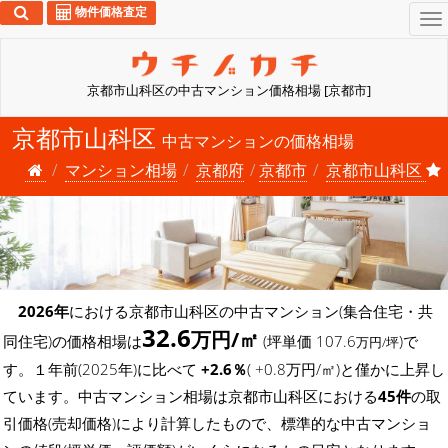
物件価格査定
To
na
京都市山科区の中古マンション価格相場 [京都市]
京都市山科区
中古マンションの価格相場
マンション相場
京都府
京都市
京都市山科区
2026年
における京都市山科区の中古マンション(集合住宅・共
32.6
万円/㎡
同住宅)の価格相場は
(坪単価 107.6
)で
万円/坪
す。１年前(2025年)に比べて
+2.6％
( +0.8万円/㎡)と僅かに上昇し
ています。中古マンション相場は京都市山科区における
45件
の取
引価格(売却価格)により計算したもので、標準的な中古マンショ