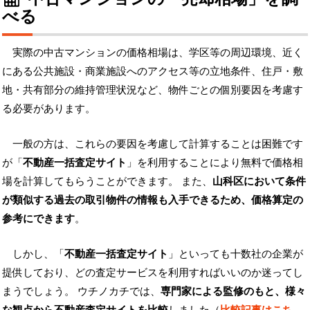
べる
実際の中古マンションの価格相場は、学区等の周辺環境、近く
にある公共施設・商業施設へのアクセス等の立地条件、住戸・敷
地・共有部分の維持管理状況など、物件ごとの個別要因を考慮す
る必要があります。
一般の方は、これらの要因を考慮して計算することは困難です
が「
不動産一括査定サイト
」を利用することにより無料で価格相
場を計算してもらうことができます。 また、
山科区において条件
が類似する過去の取引物件の情報も入手できるため、価格算定の
参考にできます
。
しかし、「
不動産一括査定サイト
」といっても十数社の企業が
提供しており、どの査定サービスを利用すればいいのか迷ってし
まうでしょう。 ウチノカチでは、
専門家による監修のもと、様々
な観点から不動産査定サイトを比較
しました（
比較記事はこち