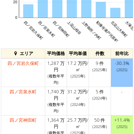
20
0
四ノ宮岩久保町
四ノ宮泉水町
四ノ宮神田町
上花山桜谷
上野御所ノ内町
勧修寺瀬戸河原町
北花山大林町
大塚北
エリア
平均価格
平均単価
件数
前年比
四ノ宮岩久保町
1,287 万
17.2 万円/
9 件
-30.3%
円
㎡
(2025年)
(2025)
(複数年平
(2025年)
均)
四ノ宮泉水町
1,740 万
31.2 万円/
5 件
-
円
㎡
(2024年)
(複数年平
(2024年)
均)
四ノ宮神田町
1,364 万
25.7 万円/
50 件
+11.4%
円
㎡
(2025年)
(2025)
(複数年平
(2025年)