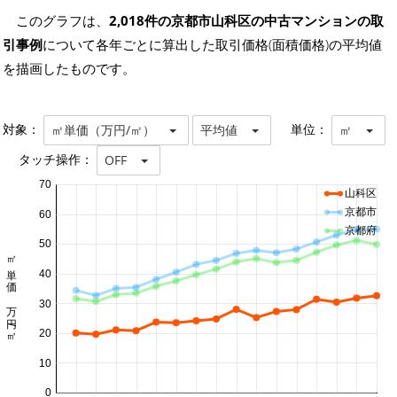
このグラフは、
2,018件の京都市山科区の中古マンションの取
引事例
について各年ごとに算出した取引価格(面積価格)の平均値
を描画したものです。
対象：
単位：
㎡単価（万円/㎡）
平均値
㎡
タッチ操作：
OFF
70
山科区
京都市
60
京都府
50
㎡単価 万円/㎡
40
30
20
10
0