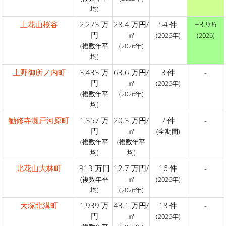
均)
上花山桜谷
2,273 万
28.4 万円/
54 件
+3.9%
円
㎡
(2026年)
(2026)
(複数年平
(2026年)
均)
上野御所ノ内町
3,433 万
63.6 万円/
3 件
-
円
㎡
(2026年)
(複数年平
(2026年)
均)
勧修寺瀬戸河原町
1,357 万
20.3 万円/
7 件
-
円
㎡
(全期間)
(複数年平
(複数年平
均)
均)
北花山大林町
913 万円
12.7 万円/
16 件
-
㎡
(複数年平
(2026年)
均)
(2026年)
大塚北溝町
1,939 万
43.1 万円/
18 件
-
円
㎡
(2026年)