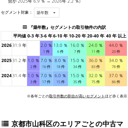
合が 2025年 6.9 ％ → 2026年 2.2 ％)
セグメント対象：
築年数
『築年数』セグメントの取引物件の内訳
平均値
0-3 年
3-6 年
6-10 年
10-20 年
20-40 年
40 年 以上
2026
31.9 年
2.0 ％
13.0 ％
16.0 ％
24.0 ％
44.0 ％
1 件
6 件
7 件
11 件
20 件
2025
31.2 年
1.0 ％
7.0 ％
8.0 ％
15.0 ％
36.0 ％
34.0 ％
2 件
16 件
18 件
34 件
83 件
78 件
2024
31.4 年
1.0 ％
7.0 ％
6.0 ％
15.0 ％
32.0 ％
37.0 ％
3 件
17 件
15 件
35 件
75 件
86 件
※各年ごとの
取引件数の割合が高いセグメント
ほど赤く表示
京都市山科区のエリアごとの中古マ