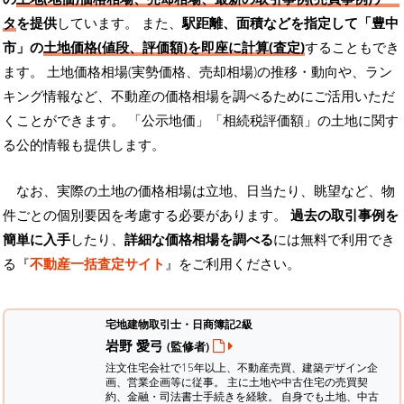
タ
を提供
しています。 また、
駅距離、面積などを指定して「豊中
市」の
土地価格(値段、評価額)を即座に計算(査定)
することもでき
ます。 土地価格相場(実勢価格、売却相場)の推移・動向や、ラン
キング情報など、不動産の価格相場を調べるためにご活用いただ
くことができます。
「公示地価」「相続税評価額」の土地に関す
る公的情報も提供します。
なお、実際の土地の価格相場は立地、日当たり、眺望など、物
件ごとの個別要因を考慮する必要があります。
過去の取引事例を
簡単に入手
したり、
詳細な価格相場を調べる
には無料で利用でき
る『
不動産一括査定サイト
』をご利用ください。
宅地建物取引士・日商簿記2級
岩野 愛弓
(監修者)
注文住宅会社で15年以上、不動産売買、建築デザイン企
画、営業企画等に従事。 主に土地や中古住宅の売買契
約、金融・司法書士手続きを経験。
自身でも土地、中古