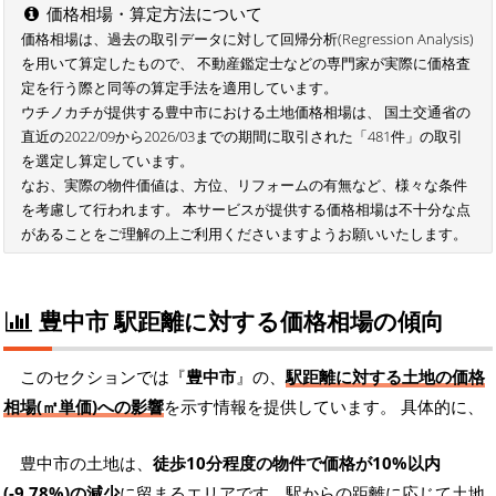
価格相場・算定方法について
価格相場は、過去の取引データに対して回帰分析(Regression Analysis)
を用いて算定したもので、 不動産鑑定士などの専門家が実際に価格査
定を行う際と同等の算定手法を適用しています。
ウチノカチが提供する豊中市における土地価格相場は、 国土交通省の
直近の2022/09から2026/03までの期間に取引された「481件」の取引
を選定し算定しています。
なお、実際の物件価値は、方位、リフォームの有無など、様々な条件
を考慮して行われます。 本サービスが提供する価格相場は不十分な点
があることをご理解の上ご利用くださいますようお願いいたします。
豊中市 駅距離に対する価格相場の傾向
このセクションでは『
豊中市
』の、
駅距離に対する土地の価格
相場(㎡単価)への影響
を示す情報を提供しています。 具体的に、
豊中市の土地は、
徒歩10分程度の物件で価格が10%以内
(-9.78%)の減少
に留まるエリアです。駅からの距離に応じて土地