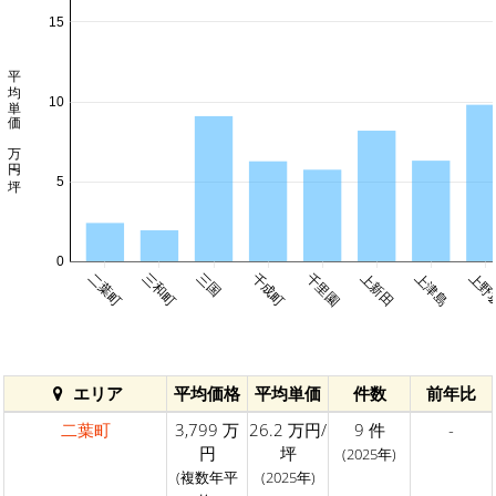
15
平均単価 万円/坪
10
5
0
二葉町
三和町
三国
千成町
千里園
上新田
上津島
上野
エリア
平均価格
平均単価
件数
前年比
二葉町
3,799 万
26.2 万円/
9 件
-
円
坪
(2025年)
(複数年平
(2025年)