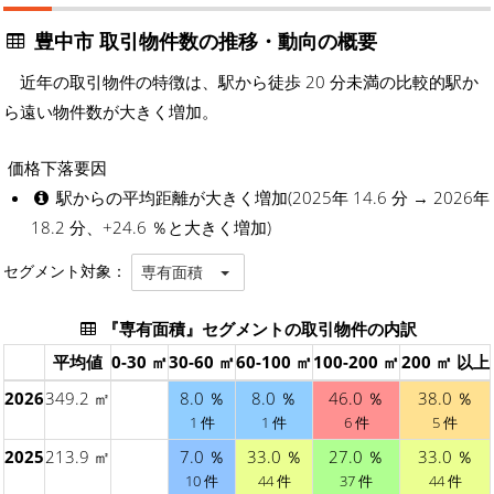
豊中市 取引物件数の推移・動向の概要
近年の取引物件の特徴は、駅から徒歩 20 分未満の比較的駅か
ら遠い物件数が大きく増加。
価格下落要因
駅からの平均距離が大きく増加(2025年 14.6 分 → 2026年
18.2 分、+24.6 ％と大きく増加)
セグメント対象：
専有面積
『専有面積』セグメントの取引物件の内訳
平均値
0-30 ㎡
30-60 ㎡
60-100 ㎡
100-200 ㎡
200 ㎡ 以上
2026
349.2 ㎡
8.0 ％
8.0 ％
46.0 ％
38.0 ％
1 件
1 件
6 件
5 件
2025
213.9 ㎡
7.0 ％
33.0 ％
27.0 ％
33.0 ％
10 件
44 件
37 件
44 件