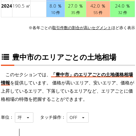
2024
190.5 ㎡
8.0 ％
27.0 ％
42.0 ％
24.0 ％
10 件
35 件
55 件
32 件
※各年ごとの
取引件数の割合が高いセグメント
ほど赤く表示
豊中市のエリアごとの土地相場
このセクションでは、
「豊中市」のエリアごとの土地価格相場
情報
を提供しています。 価格が高いエリア、安いエリア、価格が
上昇しているエリア、下落しているエリアなど、エリアごとに価
格相場の特徴を把握することができます。
単位：
タッチ操作：
坪
OFF