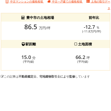
中古マンションの価格相場
中古一戸建ての価格相場
土地の
取引デー
タ
豊中市の土地相場
前年比
86.5
-12.7
％
万円/坪
(-11.8万円/坪)
駅距離
土地面積
15.0
66.2
分
坪
(平均値)
(平均値)
この記事は
不動産鑑定士、宅地建物取引士により監修
しています