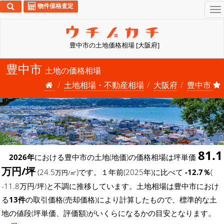
物件価格査定
To
na
豊中市の土地価格相場 [大阪府]
豊中市
土地の価格相場
土地相場・不動産相場
大阪府
豊中市
81.1
2026年
における豊中市の土地(地価)の価格相場は坪単価
万円/坪
(24.5
)です。１年前(2025年)に比べて
-12.7％
(
万円/㎡
-11.8万円/坪)と不調に推移しています。土地相場は豊中市におけ
る
13件
の取引価格(売却価格)により計算したもので、標準的な土
地の値段(坪単価、評価額)がいくらになるかの目安となります。