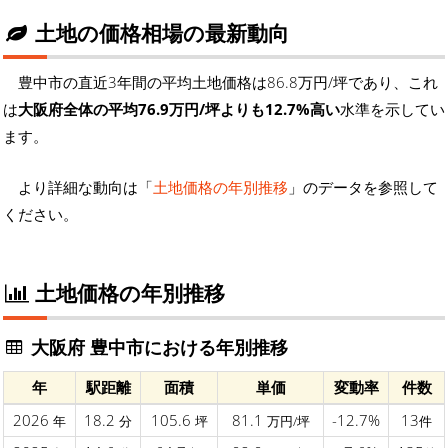
土地の価格相場の最新動向
豊中市の直近3年間の平均土地価格は86.8万円/坪であり、これ
は
大阪府全体の平均76.9万円/坪よりも12.7%高い
水準を示してい
ます。
より詳細な動向は「
土地価格の年別推移
」のデータを参照して
ください。
土地価格の年別推移
大阪府 豊中市における年別推移
年
駅距離
面積
単価
変動率
件数
2026
18.2
105.6
81.1
-12.7%
13
年
分
坪
万円/坪
件