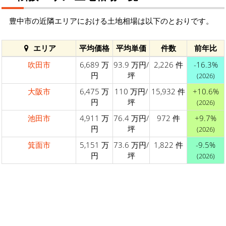
豊中市の近隣エリアにおける土地相場は以下のとおりです。
エリア
平均価格
平均単価
件数
前年比
吹田市
6,689 万
93.9 万円/
2,226 件
-16.3%
円
坪
(2026)
大阪市
6,475 万
110 万円/
15,932 件
+10.6%
円
坪
(2026)
池田市
4,911 万
76.4 万円/
972 件
+9.7%
円
坪
(2026)
箕面市
5,151 万
73.6 万円/
1,822 件
-9.5%
円
坪
(2026)