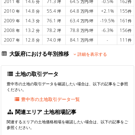
2011
14.6
71.3
64.5
-0.5%
162
年
分
坪
万円/坪
件
2010
14.8
55.4
64.8
+2.1%
155
年
分
坪
万円/坪
件
2009
14.3
76.1
63.4
-19.5%
161
年
分
坪
万円/坪
件
2008
13.2
78.2
78.8
-6.3%
156
年
分
坪
万円/坪
件
2007
12.8
74.0
84.1
-
111
年
分
坪
万円/坪
件
大阪府における年別推移
詳細を表示する
土地の取引データ
豊中市の土地の取引データを確認したい場合は、以下の記事をご参照
ください。
豊中市の土地取引データ一覧
関連エリア 土地相場記事
関連するエリアの土地価格相場を確認したい場合は、以下の記事をご
参照ください。