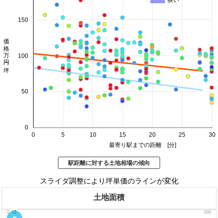
150
価格 万円/坪
100
50
0
0
5
10
15
20
25
30
最寄り駅までの距離 [分]
駅距離に対する土地相場の傾向
スライダ調整により坪単価のラインが変化
土地面積
0
12
300