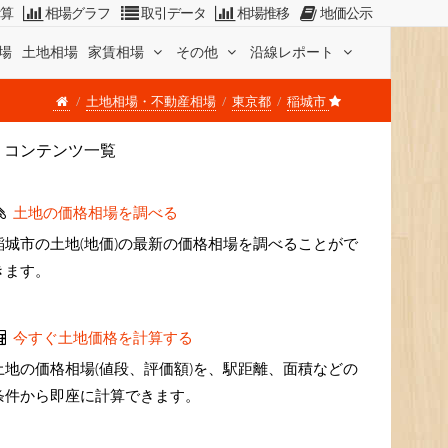
計算
相場グラフ
取引データ
相場推移
地価公示
場
土地相場
家賃相場
その他
沿線レポート
土地相場・不動産相場
東京都
稲城市
コンテンツ一覧
土地の価格相場を調べる
稲城市の土地(地価)の最新の価格相場を調べることがで
きます。
今すぐ土地価格を計算する
土地の価格相場(値段、評価額)を、駅距離、面積などの
条件から即座に計算できます。