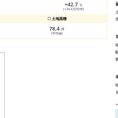
+42.7
％
(+34.4万円/坪)
土地面積
78.4
坪
(平均値)
す