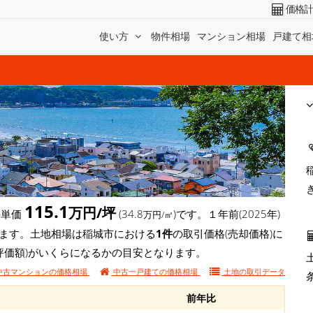
価格
使い方
物件相場
マンション相場
戸建て相
115.1
万円/坪
坪単価
(34.8
)です。１年前(2025年)
万円/㎡
しています。土地相場は稲城市における
1件
の取引価格(売却価格)に
評価額)がいくらになるかの目安となります。
中古マンションの価格相場
中古一戸建ての価格相場
土地の
取引データ
前年比