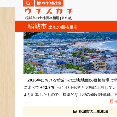
物件価格査定
稲城市の土地価格相場 [東京都]
稲城市
土地の価格相場
2026年
における稲城市の土地(地価)の価格相場は
に比べて
+42.7％
( +34.4万円/坪)と大幅に上昇
より計算したもので、標準的な土地の値段(坪単価、
稲城市の土地相場