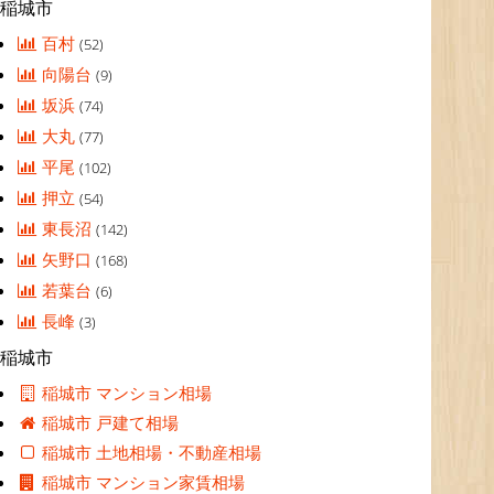
稲城市
百村
(52)
向陽台
(9)
坂浜
(74)
大丸
(77)
平尾
(102)
押立
(54)
東長沼
(142)
矢野口
(168)
若葉台
(6)
長峰
(3)
稲城市
稲城市 マンション相場
稲城市 戸建て相場
稲城市 土地相場・不動産相場
稲城市 マンション家賃相場