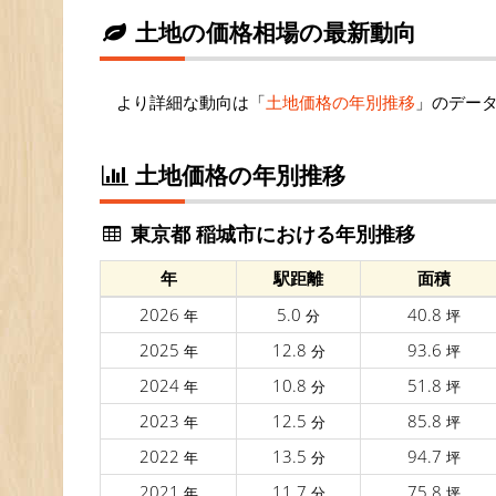
土地の価格相場の最新動向
より詳細な動向は「
土地価格の年別推移
」のデー
土地価格の年別推移
東京都 稲城市における年別推移
年
駅距離
面積
2026
5.0
40.8
年
分
坪
2025
12.8
93.6
年
分
坪
2024
10.8
51.8
年
分
坪
2023
12.5
85.8
年
分
坪
2022
13.5
94.7
年
分
坪
2021
11.7
75.8
年
分
坪