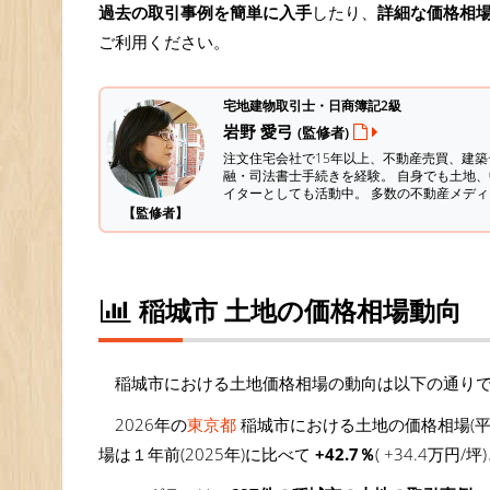
過去の取引事例を簡単に入手
したり、
詳細な価格相
ご利用ください。
宅地建物取引士・日商簿記2級
岩野 愛弓
(監修者)
注文住宅会社で15年以上、不動産売買、建
融・司法書士手続きを経験。
自身でも土地、
イターとしても活動中。 多数の不動産メデ
【監修者】
稲城市 土地の価格相場動向
稲城市における土地価格相場の動向は以下の通り
2026年の
東京都
稲城市における土地の価格相場(平
場は１年前(2025年)に比べて
+42.7％
( +34.4万