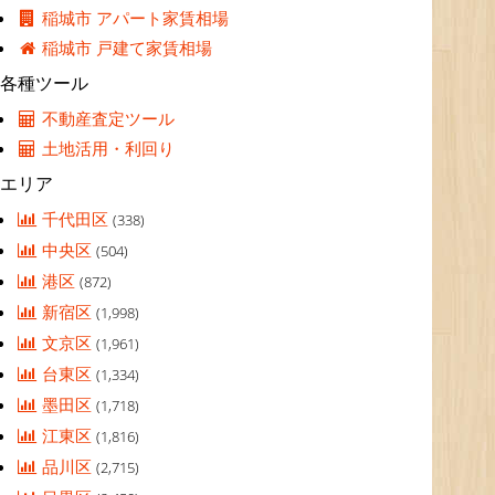
稲城市 アパート家賃相場
稲城市 戸建て家賃相場
各種ツール
不動産査定ツール
土地活用・利回り
エリア
千代田区
(338)
中央区
(504)
港区
(872)
新宿区
(1,998)
文京区
(1,961)
台東区
(1,334)
墨田区
(1,718)
江東区
(1,816)
品川区
(2,715)