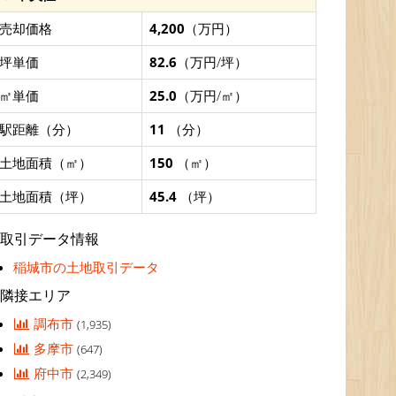
売却価格
4,200
（万円）
坪単価
82.6
（万円/坪）
㎡単価
25.0
（万円/㎡）
駅距離（分）
11
（分）
土地面積（㎡）
150
（㎡）
土地面積（坪）
45.4
（坪）
取引データ情報
稲城市の土地取引データ
隣接エリア
調布市
(1,935)
多摩市
(647)
府中市
(2,349)