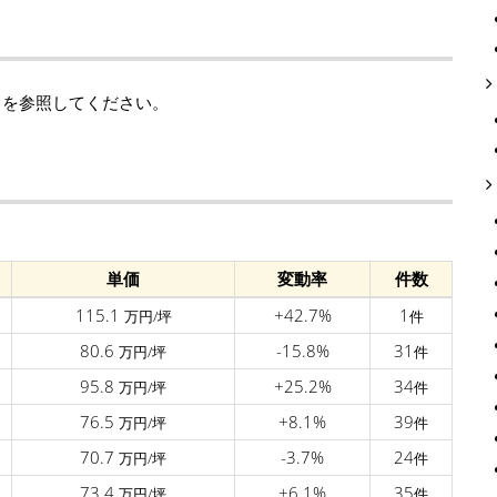
タを参照してください。
単価
変動率
件数
115.1
+42.7%
1
万円/坪
件
80.6
-15.8%
31
万円/坪
件
95.8
+25.2%
34
万円/坪
件
76.5
+8.1%
39
万円/坪
件
70.7
-3.7%
24
万円/坪
件
73.4
+6.1%
35
万円/坪
件