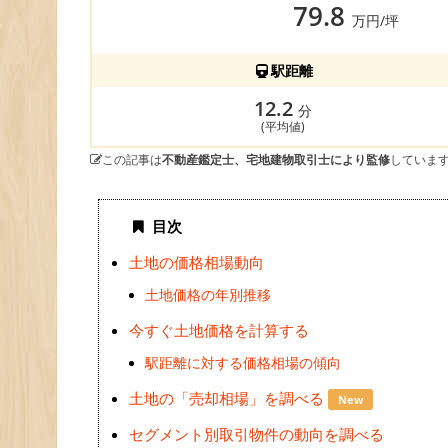
79.8
万円/坪
駅距離
12.2
分
(平均値)
この記事は
不動産鑑定士、宅地建物取引士により監修
していま
目次
土地の価格相場動向
土地価格の年別推移
今すぐ土地価格を計算する
駅距離に対する価格相場の傾向
土地の「売却相場」を調べる
New
セグメント別取引物件の動向を調べる