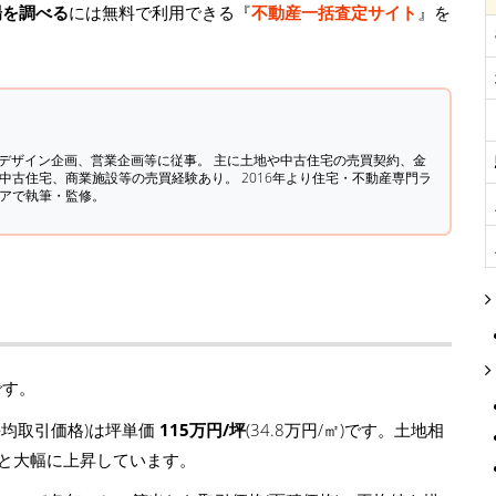
場を調べる
には無料で利用できる『
不動産一括査定サイト
』を
築デザイン企画、営業企画等に従事。 主に土地や中古住宅の売買契約、金
中古住宅、商業施設等の売買経験あり。 2016年より住宅・不動産専門ラ
ィアで執筆・監修。
です。
均取引価格)は坪単価
115万円/坪
(34.8万円/㎡)です。土地相
円/坪)と大幅に上昇しています。