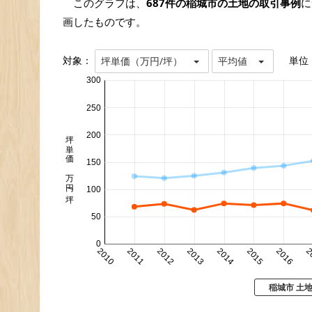
このグラフは、
687件の稲城市の土地の取引事例
に
画したものです。
対象：
単位
坪単価（万円/坪）
平均値
300
250
坪単価 万円/坪
200
150
100
50
0
2010
2011
2012
2013
2014
2015
2016
2
稲城市 土