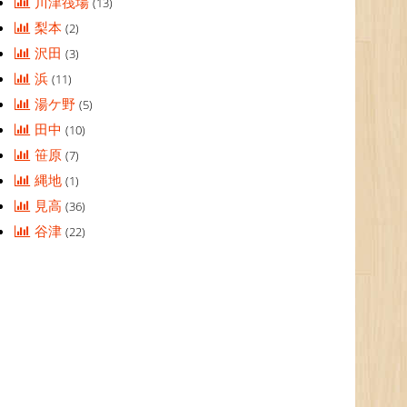
川津筏場
(13)
梨本
(2)
沢田
(3)
浜
(11)
湯ケ野
(5)
田中
(10)
笹原
(7)
縄地
(1)
見高
(36)
谷津
(22)