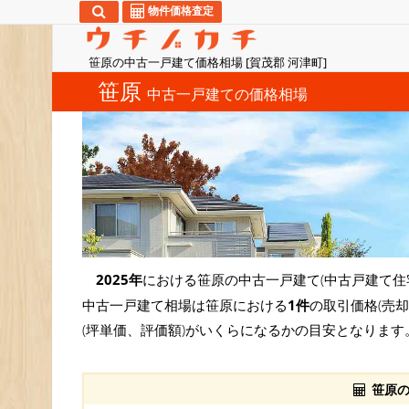
物件価格査定
笹原の中古一戸建て価格相場 [賀茂郡 河津町]
笹原
中古一戸建ての価格相場
2025年
における笹原の中古一戸建て(中古戸建て住
中古一戸建て相場は笹原における
1件
の取引価格(売
(坪単価、評価額)がいくらになるかの目安となります
笹原の