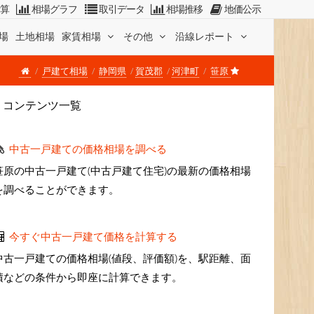
計算
相場グラフ
取引データ
相場推移
地価公示
場
土地相場
家賃相場
その他
沿線レポート
戸建て相場
静岡県
賀茂郡
河津町
笹原
コンテンツ一覧
中古一戸建ての価格相場を調べる
笹原の中古一戸建て(中古戸建て住宅)の最新の価格相場
を調べることができます。
今すぐ中古一戸建て価格を計算する
中古一戸建ての価格相場(値段、評価額)を、駅距離、面
積などの条件から即座に計算できます。