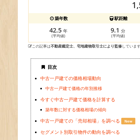
1
築年数
駅距離
42.5
9.1
年
分
(平均値)
(平均値)
この記事は
不動産鑑定士、宅地建物取引士により監修
していま
目次
中古一戸建ての価格相場動向
中古一戸建て価格の年別推移
今すぐ中古一戸建て価格を計算する
築年数に対する価格相場の傾向
中古一戸建ての「売却相場」を調べる
New
セグメント別取引物件の動向を調べる