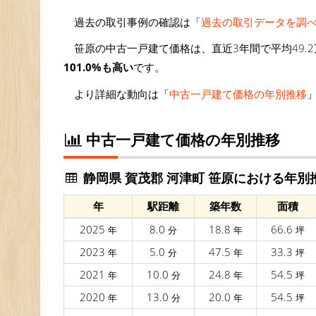
過去の取引事例の確認は「
過去の取引データを調
笹原の中古一戸建て価格は、直近3年間で平均49.2
101.0%も高い
です。
より詳細な動向は「
中古一戸建て価格の年別推移
中古一戸建て価格の年別推移
静岡県 賀茂郡 河津町 笹原における年別
年
駅距離
築年数
面積
2025
8.0
18.8
66.6
年
分
年
坪
2023
5.0
47.5
33.3
年
分
年
坪
2021
10.0
24.8
54.5
年
分
年
坪
2020
13.0
20.0
54.5
年
分
年
坪