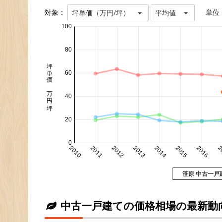
対象：
単位
坪単価（万円/坪）
平均値
100
80
坪単価 万円/坪
60
40
20
0
2010
2011
2012
2013
2014
2015
2016
2
笹原 中古一戸
中古一戸建ての価格相場の最新動