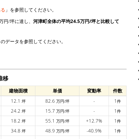
べる
」を参照してください。
万円/坪に達し、
河津町全体の平均24.5万円/坪と比較して
」のデータを参照してください。
推移
建物面積
単価
変動率
件数
12.1
82.6
-
1
坪
万円/坪
件
24.2
15.7
-
1
坪
万円/坪
件
18.2
55.1
+12.7%
1
坪
万円/坪
件
34.8
48.9
-40.9%
1
坪
万円/坪
件