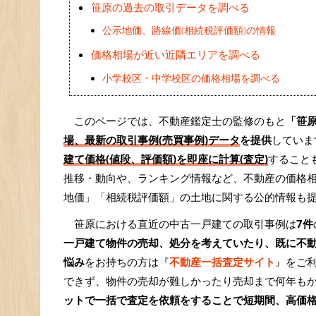
笹原の過去の取引データを調べる
公示地価、路線価(相続税評価額)の情報
価格相場が近い近隣エリアを調べる
小学校区・中学校区の価格相場を調べる
このページでは、不動産鑑定士の監修のもと
「笹
場、最新の取引事例(売買事例)データ
を提供
していま
建て価格(値段、評価額)を即座に計算(査定)
すること
推移・動向や、ランキング情報など、不動産の価格
地価」「相続税評価額」の土地に関する公的情報も
笹原における直近の中古一戸建ての取引事例は
7件
一戸建て物件の売却、処分を考えていたり、既に不
悩み
をお持ちの方は『
不動産一括査定サイト
』をご
できず、物件の売却が難しかったり売却まで何年も
ットで一括で査定を依頼をすることで短期間、高価