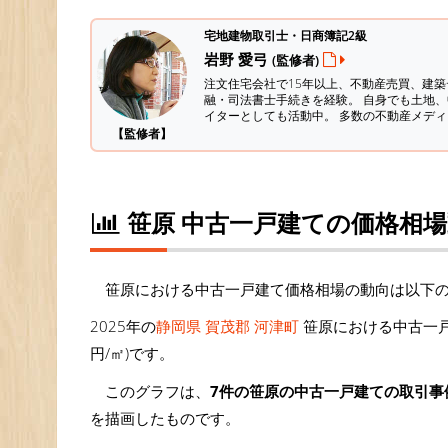
宅地建物取引士・日商簿記2級
岩野 愛弓
(監修者)
注文住宅会社で15年以上、不動産売買、建
融・司法書士手続きを経験。
自身でも土地、
イターとしても活動中。 多数の不動産メデ
【監修者】
笹原 中古一戸建ての価格相
笹原における中古一戸建て価格相場の動向は以下
2025年の
静岡県 賀茂郡 河津町
笹原における中古一戸
円/㎡)です。
このグラフは、
7件の笹原の中古一戸建ての取引事
を描画したものです。