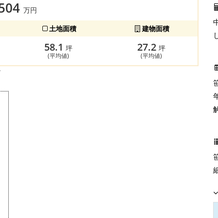
,504
万円
土地面積
建物面積
58.1
27.2
坪
坪
(平均値)
(平均値)
す