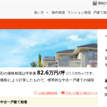
価格
使い方
物件相場
マンション相場
戸建て相
82.6
万円/坪
宅)の価格相場は坪単価
(25.0
)です。
万円/㎡
却価格)により計算したもので、標準的な中古一戸建ての値段
。
土地の価格相場
中古一戸建ての
取引データ
中古一戸建て相場