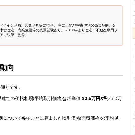
築デザイン企画、営業企画等に従事。 主に土地や中古住宅の売買契約、金
中古住宅、商業施設等の売買経験あり。 2016年より住宅・不動産専門ラ
ィアで執筆・監修。
場動向
の通りです。
建ての価格相場(平均取引価格)は坪単価
82.6万円/坪
(25.0万
例
について各年ごとに算出した取引価格(面積価格)の平均値