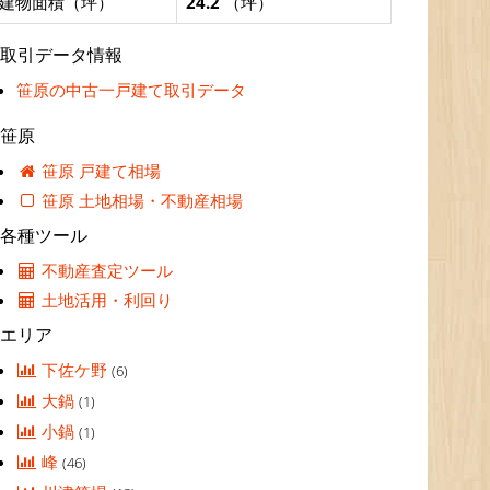
建物面積（坪）
24.2
（坪）
取引データ情報
笹原の中古一戸建て取引データ
笹原
笹原 戸建て相場
笹原 土地相場・不動産相場
各種ツール
不動産査定ツール
土地活用・利回り
エリア
下佐ケ野
(6)
大鍋
(1)
小鍋
(1)
峰
(46)