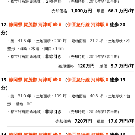
２種住居
・都市計画(用途地域)：
（売却時期：2010年第4四半期）
1,000万円
66.1 万円/坪
売却価格
単価
12.
静岡県 賀茂郡 河津町 峰
（
伊豆急行線 河津駅
徒歩 20
分）
41.5 年
200 坪
21.2 坪
不
・築：
・土地面積：
・建物面積：
・土地形状：
整形
木造
14m
・構造：
・間口：
非線引き
・都市計画(用途地域)：
（売却時期：2011年第3四半期）
120万円
5.7 万円/坪
売却価格
単価
13.
静岡県 賀茂郡 河津町 峰
（
伊豆急行線 河津駅
徒歩 19
分）
31.0 年
109 坪
40.8 坪
台
・築：
・土地面積：
・建物面積：
・土地形状：
形
RC
・構造：
非線引き
・都市計画(用途地域)：
（売却時期：2014年第1四半期）
720万円
17.6 万円/坪
売却価格
単価
14.
静岡県 賀茂郡 河津町 峰
（
伊豆急行線 河津駅
徒歩 16