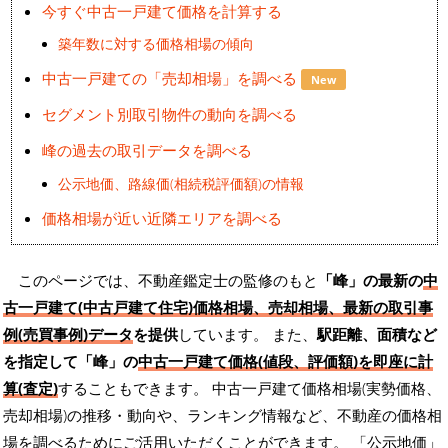
今すぐ中古一戸建て価格を計算する
築年数に対する価格相場の傾向
中古一戸建ての「売却相場」を調べる
New
セグメント別取引物件の動向を調べる
峰の過去の取引データを調べる
公示地価、路線価(相続税評価額)の情報
価格相場が近い近隣エリアを調べる
このページでは、不動産鑑定士の監修のもと
「峰」の最新の
中
古一戸建て(中古戸建て住宅)価格相場、売却相場、最新の取引事
例(売買事例)データ
を提供
しています。 また、
駅距離、面積など
を指定して「峰」の
中古一戸建て価格(値段、評価額)を即座に計
算(査定)
することもできます。 中古一戸建て価格相場(実勢価格、
売却相場)の推移・動向や、ランキング情報など、不動産の価格相
場を調べるためにご活用いただくことができます。
「公示地価」