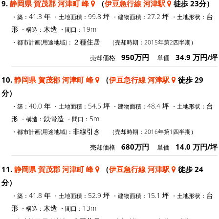
9.
静岡県 賀茂郡 河津町 峰
（
伊豆急行線 河津駅
徒歩 23分）
41.3 年
99.8 坪
27.2 坪
台
・築：
・土地面積：
・建物面積：
・土地形状：
形
木造
19m
・構造：
・間口：
２種住居
・都市計画(用途地域)：
（売却時期：2015年第2四半期）
950万円
34.9 万円/坪
売却価格
単価
10.
静岡県 賀茂郡 河津町 峰
（
伊豆急行線 河津駅
徒歩 29
分）
40.0 年
54.5 坪
48.4 坪
台
・築：
・土地面積：
・建物面積：
・土地形状：
形
鉄骨造
5m
・構造：
・間口：
非線引き
・都市計画(用途地域)：
（売却時期：2016年第1四半期）
680万円
14.0 万円/坪
売却価格
単価
11.
静岡県 賀茂郡 河津町 峰
（
伊豆急行線 河津駅
徒歩 24
分）
41.8 年
52.9 坪
15.1 坪
台
・築：
・土地面積：
・建物面積：
・土地形状：
形
木造
13m
・構造：
・間口：