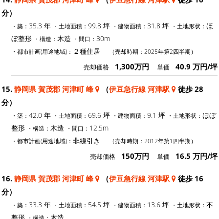
分）
35.3 年
99.8 坪
31.8 坪
ほ
・築：
・土地面積：
・建物面積：
・土地形状：
ぼ整形
木造
30m
・構造：
・間口：
２種住居
・都市計画(用途地域)：
（売却時期：2025年第2四半期）
1,300万円
40.9 万円/坪
売却価格
単価
15.
静岡県 賀茂郡 河津町 峰
（
伊豆急行線 河津駅
徒歩 28
分）
42.0 年
69.6 坪
9.1 坪
ほぼ
・築：
・土地面積：
・建物面積：
・土地形状：
整形
木造
12.5m
・構造：
・間口：
非線引き
・都市計画(用途地域)：
（売却時期：2012年第1四半期）
150万円
16.5 万円/坪
売却価格
単価
16.
静岡県 賀茂郡 河津町 峰
（
伊豆急行線 河津駅
徒歩 16
分）
33.3 年
54.5 坪
13.6 坪
不
・築：
・土地面積：
・建物面積：
・土地形状：
整形
木造
・構造：