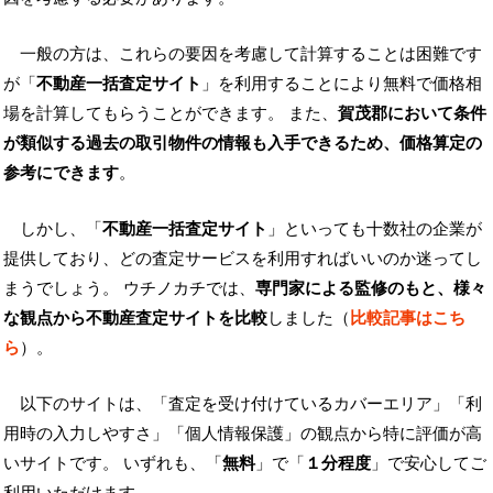
一般の方は、これらの要因を考慮して計算することは困難です
が「
不動産一括査定サイト
」を利用することにより無料で価格相
場を計算してもらうことができます。 また、
賀茂郡において条件
が類似する過去の取引物件の情報も入手できるため、価格算定の
参考にできます
。
しかし、「
不動産一括査定サイト
」といっても十数社の企業が
提供しており、どの査定サービスを利用すればいいのか迷ってし
まうでしょう。 ウチノカチでは、
専門家による監修のもと、様々
な観点から不動産査定サイトを比較
しました（
比較記事はこち
ら
）。
以下のサイトは、「査定を受け付けているカバーエリア」「利
用時の入力しやすさ」「個人情報保護」の観点から特に評価が高
いサイトです。 いずれも、「
無料
」で「
１分程度
」で安心してご
利用いただけます。