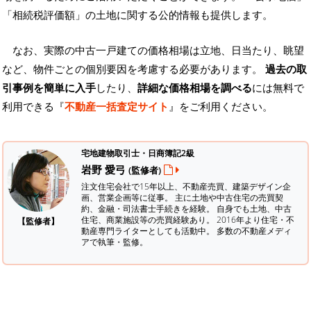
「相続税評価額」の土地に関する公的情報も提供します。
なお、実際の中古一戸建ての価格相場は立地、日当たり、眺望
など、物件ごとの個別要因を考慮する必要があります。
過去の取
引事例を簡単に入手
したり、
詳細な価格相場を調べる
には無料で
利用できる『
不動産一括査定サイト
』をご利用ください。
宅地建物取引士・日商簿記2級
岩野 愛弓
(監修者)
注文住宅会社で15年以上、不動産売買、建築デザイン企
画、営業企画等に従事。 主に土地や中古住宅の売買契
約、金融・司法書士手続きを経験。
自身でも土地、中古
住宅、商業施設等の売買経験あり。 2016年より住宅・不
【監修者】
動産専門ライターとしても活動中。 多数の不動産メディ
アで執筆・監修。