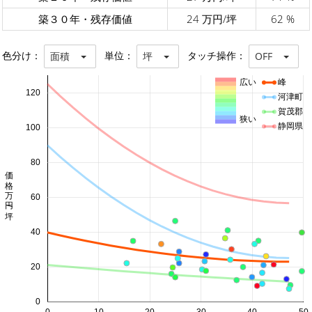
築３０年・残存価値
24 万円/坪
62 %
色分け：
単位：
タッチ操作：
面積
坪
OFF
広い
峰
120
河津町
賀茂郡
狭い
静岡県
100
80
価格 万円/坪
60
40
20
0
0
10
20
30
40
50