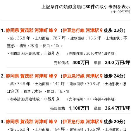
上記条件の類似度順に
30件
の取引事例を表示
(全 46件中)
1.
静岡県 賀茂郡 河津町 峰
（
伊豆急行線 河津駅
徒歩 23分）
35.8 年
78.7 坪
16.6 坪
不
・築：
・土地面積：
・建物面積：
・土地形状：
整形
木造
10m
・構造：
・間口：
非線引き
・都市計画(用途地域)：
（売却時期：2010年第4四半期）
400万円
24.0 万円/坪
売却価格
単価
2.
静岡県 賀茂郡 河津町 峰
（
伊豆急行線 河津駅
徒歩 24分）
34.8 年
142 坪
30.3 坪
ほ
・築：
・土地面積：
・建物面積：
・土地形状：
ぼ台形
木造
18.7m
・構造：
・間口：
非線引き
・都市計画(用途地域)：
（売却時期：2007年第4四半期）
1,100万円
36.4 万円/坪
売却価格
単価
3.
静岡県 賀茂郡 河津町 峰
（
伊豆急行線 河津駅
徒歩 20分）
36.0 年
194 坪
16.6 坪
ほ
・築：
・土地面積：
・建物面積：
・土地形状：