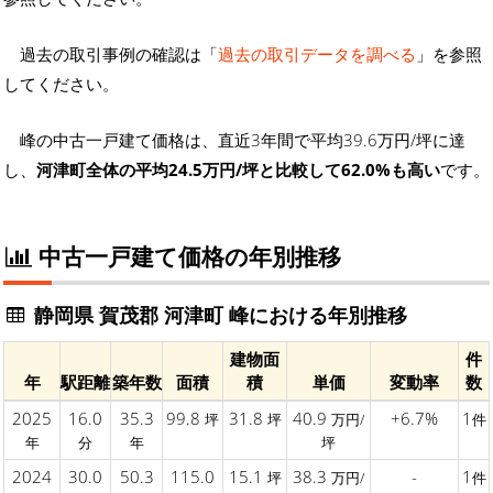
過去の取引事例の確認は「
過去の取引データを調べる
」を参照
してください。
峰の中古一戸建て価格は、直近3年間で平均39.6万円/坪に達
し、
河津町全体の平均24.5万円/坪と比較して62.0%も高い
です。
中古一戸建て価格の年別推移
静岡県 賀茂郡 河津町 峰における年別推移
建物面
件
年
駅距離
築年数
面積
積
単価
変動率
数
2025
16.0
35.3
99.8
31.8
40.9
+6.7%
1
坪
坪
万円/
件
年
分
年
坪
2024
30.0
50.3
115.0
15.1
38.3
-
1
坪
万円/
件