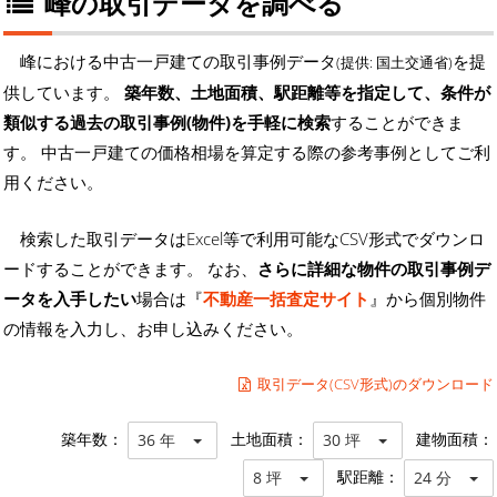
峰の取引データを調べる
峰における中古一戸建ての取引事例データ
を提
(提供: 国土交通省)
供しています。
築年数、土地面積、駅距離等を指定して、条件が
類似する過去の取引事例(物件)を手軽に検索
することができま
す。 中古一戸建ての価格相場を算定する際の参考事例としてご利
用ください。
検索した取引データはExcel等で利用可能なCSV形式でダウンロ
ードすることができます。 なお、
さらに詳細な物件の取引事例デ
ータを入手したい
場合は『
不動産一括査定サイト
』から個別物件
の情報を入力し、お申し込みください。
取引データ(CSV形式)のダウンロード
築年数：
土地面積：
建物面積：
36 年
30 坪
駅距離：
8 坪
24 分