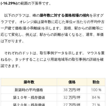
(-16.29%)
の範囲の下落率です。
以下のグラフは、峰の
築年数に対する価格相場の傾向
を示すグ
ラフです。 オレンジ線は築年数に応じた単位㎡当たりの平均中古
一戸建て価格(最小乖離線)を示します。 面積、駅からの距離等に
応じて変化し、例えば、駅からの距離が遠くなると、通常、単価
は下がります。
それぞれのドットは、取引事例データを示します。 マウスを重
ねるか、タッチすることにより用途地域等の取引事例の詳細を確
認できます。
築年数
価格
割合
新築時の平均価格
38 万円/坪
100 %
築１０年・残存価値
32 万円/坪
84 %
築２０年・残存価値
27 万円/坪
71 %