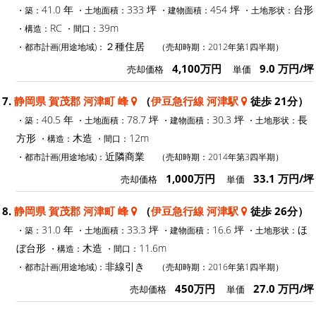
41.0 年
333 坪
454 坪
台形
・築：
・土地面積：
・建物面積：
・土地形状：
RC
39m
・構造：
・間口：
２種住居
・都市計画(用途地域)：
（売却時期：2012年第1四半期）
4,100万円
9.0 万円/坪
売却価格
単価
7.
静岡県 賀茂郡 河津町 峰
（
伊豆急行線 河津駅
徒歩 21分）
40.5 年
78.7 坪
30.3 坪
長
・築：
・土地面積：
・建物面積：
・土地形状：
方形
木造
12m
・構造：
・間口：
近隣商業
・都市計画(用途地域)：
（売却時期：2014年第3四半期）
1,000万円
33.1 万円/坪
売却価格
単価
8.
静岡県 賀茂郡 河津町 峰
（
伊豆急行線 河津駅
徒歩 26分）
31.0 年
33.3 坪
16.6 坪
ほ
・築：
・土地面積：
・建物面積：
・土地形状：
ぼ台形
木造
11.6m
・構造：
・間口：
非線引き
・都市計画(用途地域)：
（売却時期：2016年第1四半期）
450万円
27.0 万円/坪
売却価格
単価