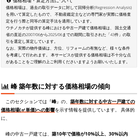
価格相場・算定方法について
価格相場は、過去の取引データに対して回帰分析(Regression Analysis)
を用いて算定したもので、 不動産鑑定士などの専門家が実際に価格査
定を行う際と同等の算定手法を適用しています。
ウチノカチが提供する峰における中古一戸建て価格相場は、 国土交通
省の直近の2007/06から2025/06までの期間に取引された「43件」の取
引を選定し算定しています。
なお、実際の物件価値は、方位、リフォームの有無など、様々な条件
を考慮して行われます。 本サービスが提供する価格相場は不十分な点
があることをご理解の上ご利用くださいますようお願いいたします。
峰 築年数に対する価格相場の傾向
このセクションでは『
峰
』の、
築年数に対する中古一戸建ての
価格相場(㎡単価)への影響
を示す情報を提供しています。 具体的
に、
峰の中古一戸建ては、
築10年で価格が10%以上、30%以内