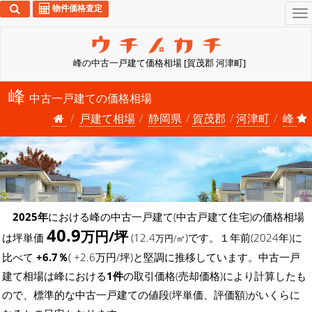
物件価格査定
To
na
峰の中古一戸建て価格相場 [賀茂郡 河津町]
峰
中古一戸建ての価格相場
戸建て相場
静岡県
賀茂郡
河津町
峰
2025年
における峰の中古一戸建て(中古戸建て住宅)の価格相場
40.9
万円/坪
は坪単価
(12.4
)です。１年前(2024年)に
万円/㎡
比べて
+6.7％
( +2.6万円/坪)と堅調に推移しています。中古一戸
建て相場は峰における
1件
の取引価格(売却価格)により計算したも
ので、標準的な中古一戸建ての値段(坪単価、評価額)がいくらに