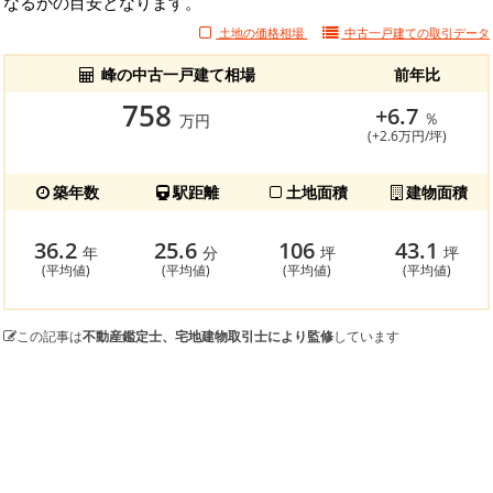
なるかの目安となります。
土地の価格相場
中古一戸建ての
取引データ
峰の中古一戸建て相場
前年比
758
+6.7
％
万円
(+2.6万円/坪)
築年数
駅距離
土地面積
建物面積
36.2
25.6
106
43.1
年
分
坪
坪
(平均値)
(平均値)
(平均値)
(平均値)
この記事は
不動産鑑定士、宅地建物取引士により監修
しています