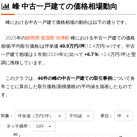
峰 中古一戸建ての価格相場動向
峰における中古一戸建て価格相場の動向は以下の通りです。
2025年の
静岡県 賀茂郡 河津町
峰における中古一戸建ての価格
相場(平均取引価格)は坪単価
40.9万円/坪
(12.4万円/㎡)です。中古
一戸建て相場は１年前(2024年)に比べて
+6.7％
( +2.6万円/坪)と堅
調に推移しています。
このグラフは、
46件の峰の中古一戸建ての取引事例
について各
年ごとに算出した取引価格(面積価格)の平均値を描画したもので
す。
対象：
単位：
坪単価（万円/坪）
平均値
坪
タッチ操作：
OFF
80