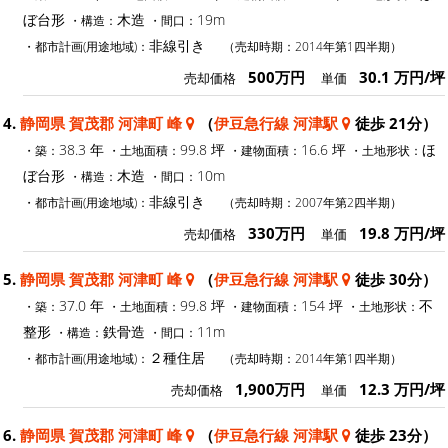
ぼ台形
木造
19m
・構造：
・間口：
非線引き
・都市計画(用途地域)：
（売却時期：2014年第1四半期）
500万円
30.1 万円/坪
売却価格
単価
4.
静岡県 賀茂郡 河津町 峰
（
伊豆急行線 河津駅
徒歩 21分）
38.3 年
99.8 坪
16.6 坪
ほ
・築：
・土地面積：
・建物面積：
・土地形状：
ぼ台形
木造
10m
・構造：
・間口：
非線引き
・都市計画(用途地域)：
（売却時期：2007年第2四半期）
330万円
19.8 万円/坪
売却価格
単価
5.
静岡県 賀茂郡 河津町 峰
（
伊豆急行線 河津駅
徒歩 30分）
37.0 年
99.8 坪
154 坪
不
・築：
・土地面積：
・建物面積：
・土地形状：
整形
鉄骨造
11m
・構造：
・間口：
２種住居
・都市計画(用途地域)：
（売却時期：2014年第1四半期）
1,900万円
12.3 万円/坪
売却価格
単価
6.
静岡県 賀茂郡 河津町 峰
（
伊豆急行線 河津駅
徒歩 23分）