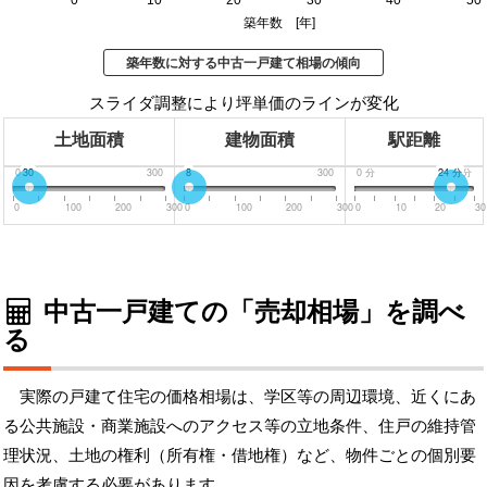
築年数 [年]
築年数に対する中古一戸建て相場の傾向
スライダ調整により坪単価のラインが変化
土地面積
建物面積
駅距離
0
30
300
0
8
300
0
分
24
30
分
分
0
100
200
300
0
100
200
300
0
10
20
30
中古一戸建ての「売却相場」を調べ
る
実際の戸建て住宅の価格相場は、学区等の周辺環境、近くにあ
る公共施設・商業施設へのアクセス等の立地条件、住戸の維持管
理状況、土地の権利（所有権・借地権）など、物件ごとの個別要
因を考慮する必要があります。