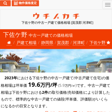
物件価格査定
To
na
下佐ケ野の中古一戸建て価格相場 [賀茂郡 河津町]
下佐ケ野
中古一戸建ての価格相場
戸建て相場
静岡県
賀茂郡
河津町
下佐ケ野
2023年
における下佐ケ野の中古一戸建て(中古戸建て住宅)の価
19.6
万円/坪
格相場は坪単価
(5.9
)です。中古一戸建て
万円/㎡
相場は下佐ケ野における
2件
の取引価格(売却価格)により計算した
もので、標準的な中古一戸建ての値段(坪単価、評価額)がいくら
になるかの目安となります。