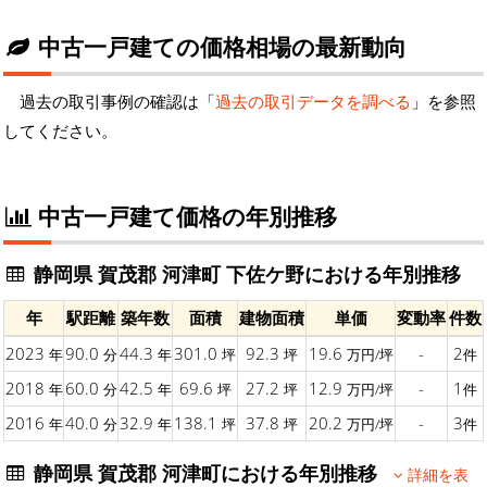
中古一戸建ての価格相場の最新動向
過去の取引事例の確認は「
過去の取引データを調べる
」を参照
してください。
中古一戸建て価格の年別推移
静岡県 賀茂郡 河津町 下佐ケ野における年別推移
年
駅距離
築年数
面積
建物面積
単価
変動率
件数
2023
90.0
44.3
301.0
92.3
19.6
-
2
年
分
年
坪
坪
万円/坪
件
2018
60.0
42.5
69.6
27.2
12.9
-
1
年
分
年
坪
坪
万円/坪
件
2016
40.0
32.9
138.1
37.8
20.2
-
3
年
分
年
坪
坪
万円/坪
件
静岡県 賀茂郡 河津町における年別推移
詳細を表