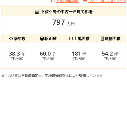
土地の価格相場
中古一戸建ての
取引データ
下佐ケ野の中古一戸建て相場
797
万円
築年数
駅距離
土地面積
建物面積
38.3
60.0
181
54.2
年
分
坪
坪
(平均値)
(平均値)
(平均値)
(平均値)
この記事は
不動産鑑定士、宅地建物取引士により監修
しています