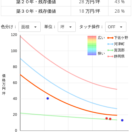
築２０年・残存価値
28 万円/坪
43 %
築３０年・残存価値
18 万円/坪
28 %
色分け：
単位：
タッチ操作：
面積
坪
OFF
120
広い
下佐ケ野
河津町
賀茂郡
100
狭い
静岡県
80
価格 万円/坪
60
40
20
0