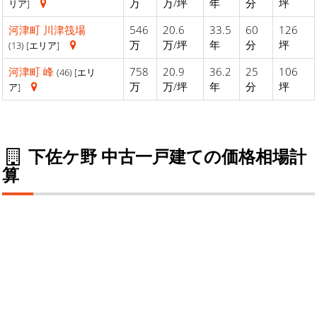
万
万/坪
年
分
坪
リア]
河津町
川津筏場
546
20.6
33.5
60
126
万
万/坪
年
分
坪
(13) [エリア]
河津町
峰
758
20.9
36.2
25
106
(46) [エリ
万
万/坪
年
分
坪
ア]
下佐ケ野 中古一戸建ての価格相場計
算