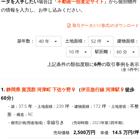
ータを入手したい
場合は『
不動産一括査定サイト
』から個別物件
の情報を入力し、お申し込みください。
取引データ(CSV形式)のダウンロード
築年数：
土地面積：
建物面積：
40 年
52 坪
駅距離：
10 坪
60 分
上記条件の類似度順に
6件
の取引事例を表示
(全 6件中)
1.
静岡県 賀茂郡 河津町 下佐ケ野
（
伊豆急行線 河津駅
徒歩
60分）
37.5 年
239 坪
172 坪
不整
・築：
・土地面積：
・建物面積：
・土地形状：
形
RC
・構造：
非線引き
・都市計画(用途地域)：
（売却時期：2023年第3四半期）
2,500万円
14.5 万円/坪
売却価格
単価