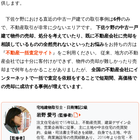
供します。
下佐ケ野における直近の中古一戸建ての取引事例は
6件
のみ
で、不動産取引が非常に少ないエリアです。
下佐ケ野の中古一戸
建て物件の売却、処分を考えていたり、既に不動産会社に売却を
相談しているものの全然売れないといったお悩み
をお持ちの方は
『
不動産一括査定サイト
』をご利用ください。 従来、地方の不動
産会社では十分に客付けができず、物件の売却が難しかったり売
却まで何年もかかることがありましたが、
全国の不動産会社にイ
ンターネットで一括で査定を依頼をすることで短期間、高価格で
の売却に成功する事例が増えています
。
宅地建物取引士・日商簿記2級
岩野 愛弓
(監修者)
注文住宅会社で15年以上、不動産売買、建築デザイン企
画、営業企画等に従事。 主に土地や中古住宅の売買契
約、金融・司法書士手続きを経験。
自身でも土地、中古
住宅、商業施設等の売買経験あり。 2016年より住宅・不
【監修者】