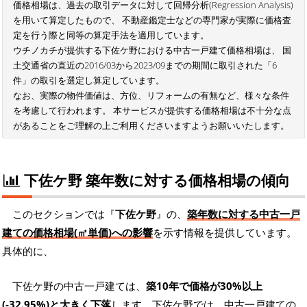
価格相場は、過去の取引データに対して回帰分析(Regression Analysis)
を用いて算定したもので、 不動産鑑定士などの専門家が実際に価格査
定を行う際と同等の算定手法を適用しています。
ウチノカチが提供する下佐ケ野における中古一戸建て価格相場は、 国
土交通省の直近の2016/03から2023/09までの期間に取引された「6
件」の取引を選定し算定しています。
なお、実際の物件価値は、方位、リフォームの有無など、様々な条件
を考慮して行われます。 本サービスが提供する価格相場は不十分な点
があることをご理解の上ご利用くださいますようお願いいたします。
下佐ケ野 築年数に対する価格相場の傾向
このセクションでは『
下佐ケ野
』の、
築年数に対する中古一戸
建ての価格相場(㎡単価)への影響
を示す情報を提供しています。
具体的に、
下佐ケ野の中古一戸建ては、
築10年で価格が30%以上
(-32.95%)と大きく下落
します。下佐ケ野では、中古一戸建ての