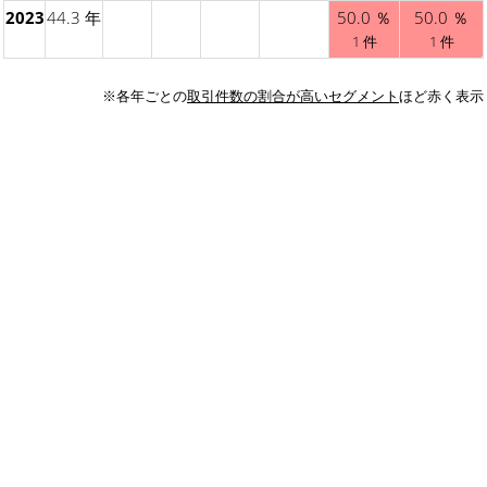
2023
44.3 年
50.0 ％
50.0 ％
1 件
1 件
※各年ごとの
取引件数の割合が高いセグメント
ほど赤く表示