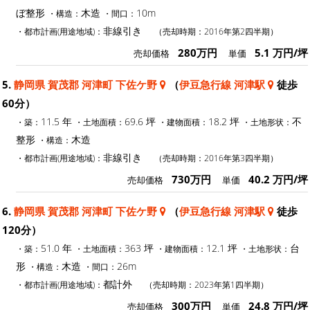
ぼ整形
木造
10m
・構造：
・間口：
非線引き
・都市計画(用途地域)：
（売却時期：2016年第2四半期）
280万円
5.1 万円/坪
売却価格
単価
5.
静岡県 賀茂郡 河津町 下佐ケ野
（
伊豆急行線 河津駅
徒歩
60分）
11.5 年
69.6 坪
18.2 坪
不
・築：
・土地面積：
・建物面積：
・土地形状：
整形
木造
・構造：
非線引き
・都市計画(用途地域)：
（売却時期：2016年第3四半期）
730万円
40.2 万円/坪
売却価格
単価
6.
静岡県 賀茂郡 河津町 下佐ケ野
（
伊豆急行線 河津駅
徒歩
120分）
51.0 年
363 坪
12.1 坪
台
・築：
・土地面積：
・建物面積：
・土地形状：
形
木造
26m
・構造：
・間口：
都計外
・都市計画(用途地域)：
（売却時期：2023年第1四半期）
300万円
24.8 万円/坪
売却価格
単価