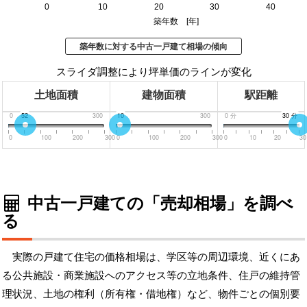
0
10
20
30
40
築年数 [年]
築年数に対する中古一戸建て相場の傾向
スライダ調整により坪単価のラインが変化
土地面積
建物面積
駅距離
0
52
300
0
10
300
0
分
30
30
分
分
0
100
200
300
0
100
200
300
0
10
20
30
中古一戸建ての「売却相場」を調べ
る
実際の戸建て住宅の価格相場は、学区等の周辺環境、近くにあ
る公共施設・商業施設へのアクセス等の立地条件、住戸の維持管
理状況、土地の権利（所有権・借地権）など、物件ごとの個別要