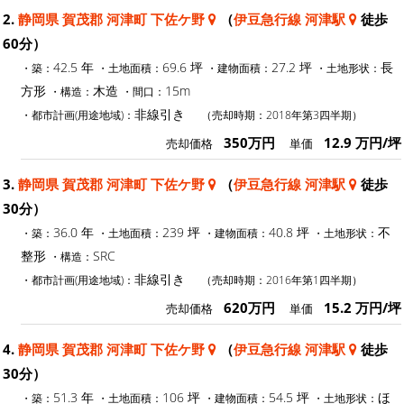
2.
静岡県 賀茂郡 河津町 下佐ケ野
（
伊豆急行線 河津駅
徒歩
60分）
42.5 年
69.6 坪
27.2 坪
長
・築：
・土地面積：
・建物面積：
・土地形状：
方形
木造
15m
・構造：
・間口：
非線引き
・都市計画(用途地域)：
（売却時期：2018年第3四半期）
350万円
12.9 万円/坪
売却価格
単価
3.
静岡県 賀茂郡 河津町 下佐ケ野
（
伊豆急行線 河津駅
徒歩
30分）
36.0 年
239 坪
40.8 坪
不
・築：
・土地面積：
・建物面積：
・土地形状：
整形
SRC
・構造：
非線引き
・都市計画(用途地域)：
（売却時期：2016年第1四半期）
620万円
15.2 万円/坪
売却価格
単価
4.
静岡県 賀茂郡 河津町 下佐ケ野
（
伊豆急行線 河津駅
徒歩
30分）
51.3 年
106 坪
54.5 坪
ほ
・築：
・土地面積：
・建物面積：
・土地形状：