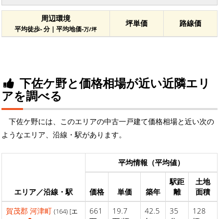
周辺環境
坪単価
路線価
平均徒歩- 分 | 平均地価-
万/坪
下佐ケ野と価格相場が近い近隣エリ
アを調べる
下佐ケ野には、このエリアの中古一戸建て価格相場と近い次の
ようなエリア、沿線・駅があります。
平均情報（平均値）
駅距
土地
エリア／沿線・駅
価格
単価
築年
離
面積
賀茂郡
河津町
661
19.7
42.5
35
128
(164) [エ