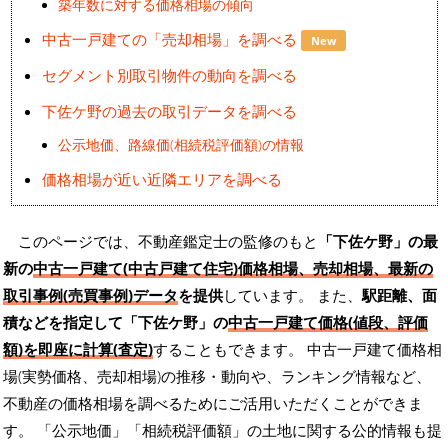
築年数に対する価格相場の傾向
中古一戸建ての「売却相場」を調べる
New
セグメント別取引物件の動向を調べる
下佐ケ野の過去の取引データを調べる
公示地価、路線価(相続税評価額)の情報
価格相場が近い近隣エリアを調べる
このページでは、不動産鑑定士の監修のもと
「下佐ケ野」の最
新の
中古一戸建て(中古戸建て住宅)価格相場、売却相場、最新の
取引事例(売買事例)データ
を提供
しています。 また、
駅距離、面
積などを指定して「下佐ケ野」の
中古一戸建て価格(値段、評価
額)を即座に計算(査定)
することもできます。 中古一戸建て価格相
場(実勢価格、売却相場)の推移・動向や、ランキング情報など、
不動産の価格相場を調べるためにご活用いただくことができま
す。
「公示地価」「相続税評価額」の土地に関する公的情報も提