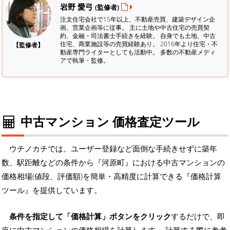
岩野 愛弓
(監修者)
注文住宅会社で15年以上、不動産売買、建築デザイン企
画、営業企画等に従事。 主に土地や中古住宅の売買契
約、金融・司法書士手続きを経験。
自身でも土地、中古
住宅、商業施設等の売買経験あり。 2016年より住宅・不
【監修者】
動産専門ライターとしても活動中。 多数の不動産メディ
アで執筆・監修。
中古マンション 価格査定ツール
ウチノカチでは、ユーザー登録など面倒な手続きせずに築年
数、駅距離などの条件から『河原町』における中古マンションの
価格相場(値段、評価額)を簡単・高精度に計算できる『価格計算
ツール』を提供しています。
条件を指定して「価格計算」ボタンをクリック
するだけで、即
座に中古マンションの価格相場を計算します。 計算する際に参考