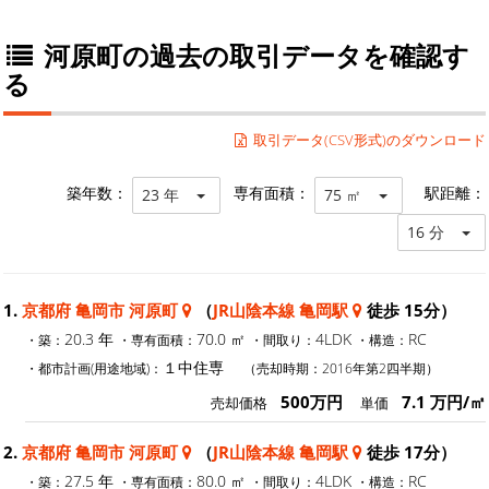
河原町の過去の取引データを確認す
る
取引データ(CSV形式)のダウンロード
築年数：
専有面積：
駅距離：
23 年
75 ㎡
16 分
1.
京都府 亀岡市 河原町
（
JR山陰本線 亀岡駅
徒歩 15分）
20.3 年
70.0 ㎡
4LDK
RC
・築：
・専有面積：
・間取り：
・構造：
１中住専
・都市計画(用途地域)：
（売却時期：2016年第2四半期）
500万円
7.1 万円/㎡
売却価格
単価
2.
京都府 亀岡市 河原町
（
JR山陰本線 亀岡駅
徒歩 17分）
27.5 年
80.0 ㎡
4LDK
RC
・築：
・専有面積：
・間取り：
・構造：