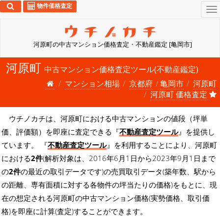
物件価格査定
To
na
河原町の中古マンション価格査定・不動産鑑定 [亀岡市]
河原町
中古マンション価格査定ツール(不動産鑑定)
マンション相場
京都府
亀岡市
河原町
河原町 価格査定
ウチノカチは、河原町における中古マンションの値段（坪単
価、評価額）を即座に査定できる『
不動産査定ツール
』を提供し
ています。 『
不動産査定ツール
』を利用することにより、河原町
における
2件
(解析対象は、2016年6月1日から2023年9月1日まで
の
2件
の最近の取引データです)の売買取引データ(築年数、駅から
の距離、専有面積に対する各物件の坪当たりの価格)をもとに、現
在の想定される河原町の中古マンション価格(実勢価格、取引価
格)を即座に計算(査定)することができます。