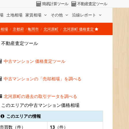
簡易計算ツール
不動産査定ツール
場
土地相場
家賃相場
その他
沿線レポート
ン相場
京都府
亀岡市
北河原町
北河原町 価格査定
不動産査定ツール
中古マンション 価格査定ツール
中古マンションの「売却相場」を調べる
北河原町の過去の取引データを調べる
このエリアの中古マンション価格相場
このエリアの情報
売買数（件）
13
（件）