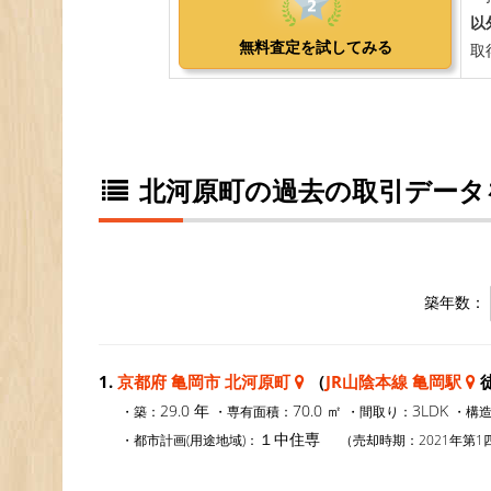
北河原町の過去の取引データ
築年数：
1.
京都府 亀岡市 北河原町
（
JR山陰本線 亀岡駅
徒
29.0 年
70.0 ㎡
3LDK
・築：
・専有面積：
・間取り：
・構
１中住専
・都市計画(用途地域)：
（売却時期：2021年第1