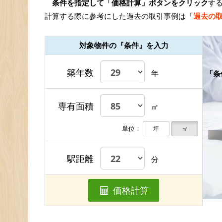
条件を指定して「価格計算」ボタンをクリック
す
計算する際に参考にした過去の取引事例は「
過去の
対象物件の『条件』を入力
築年数
年
「条
専有面積
㎡
単位：
坪
㎡
駅距離
分
価格計算