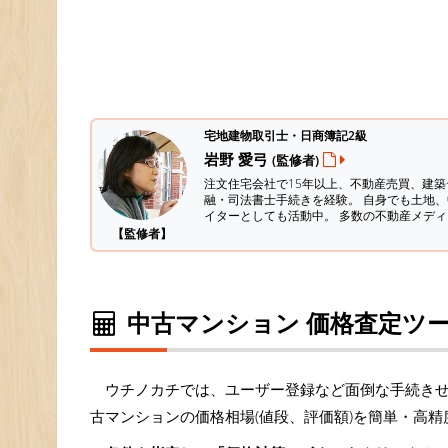
宅地建物取引士・日商簿記2級
岩野 愛弓
(監修者)
注文住宅会社で15年以上、不動産売買、建
融・司法書士手続きを経験。
自身でも土地、
イターとしても活動中。 多数の不動産メデ
【監修者】
中古マンション 価格査定ツ
ウチノカチでは、ユーザー登録など面倒な手続き
古マンションの価格相場(値段、評価額)を簡単・高