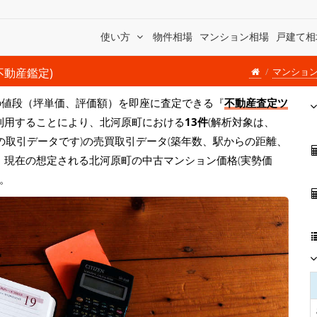
使い方
物件相場
マンション相場
戸建て相
マンショ
不動産鑑定)
の値段（坪単価、評価額）を即座に査定できる『
不動産査定ツ
利用することにより、北河原町における
13件
(解析対象は、
の取引データです)の売買取引データ(築年数、駅からの距離、
、現在の想定される北河原町の中古マンション価格(実勢価
す。