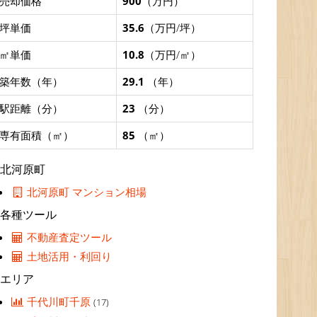
売却価格
900
（万円）
坪単価
35.6
（万円/坪）
㎡単価
10.8
（万円/㎡）
築年数（年）
29.1
（年）
駅距離（分）
23
（分）
専有面積（㎡）
85
（㎡）
北河原町
北河原町 マンション相場
各種ツール
不動産査定ツール
土地活用・利回り
エリア
千代川町千原
(17)