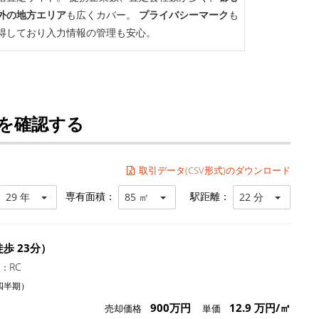
を確認する
取引データ(CSV形式)のダウンロード
専有面積：
駅距離：
29 年
85 ㎡
22 分
歩 23分）
RC
造：
四半期）
900万円
12.9 万円/㎡
売却価格
単価