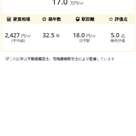
17.0
万円/㎡
家賃相場
築年数
駅距離
評価点
2,427
32.5
18.0
5.0
円/㎡
年
円/㎡
点
(平均値)
日宇駅
物件評価
この記事は
不動産鑑定士、宅地建物取引士により監修
しています