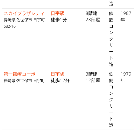
造
スカイプラザシティ
日宇駅
8階建
鉄
1987
徒歩1分
28部屋
筋
年
長崎県 佐世保市 日宇町
コ
682-16
ン
ク
リ
ー
ト
造
第一篠崎コーポ
日宇駅
3階建
鉄
1979
徒歩12分
12部屋
筋
年
長崎県 佐世保市 日宇町
コ
ン
ク
リ
ー
ト
造