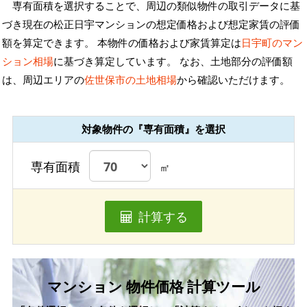
専有面積を選択することで、周辺の類似物件の取引データに基
づき現在の松正日宇マンションの想定価格および想定家賃の評価
額を算定できます。 本物件の価格および家賃算定は
日宇町のマン
ション相場
に基づき算定しています。 なお、土地部分の評価額
は、周辺エリアの
佐世保市の土地相場
から確認いただけます。
対象物件の『専有面積』を選択
専有面積
㎡
計算する
マンション 物件価格 計算ツール