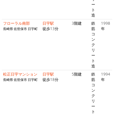
ー
ト
造
フローラル南部
日宇駅
3階建
鉄
1998
徒歩13分
筋
年
長崎県 佐世保市 日宇町
コ
ン
ク
リ
ー
ト
造
松正日宇マンション
日宇駅
5階建
鉄
1994
徒歩18分
筋
年
長崎県 佐世保市 日宇町
コ
ン
ク
リ
ー
ト