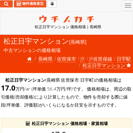
物件価格査定
To
na
松正日宇マンション 価格相場 | 長崎県
松正日宇マンション
[長崎県]
中古マンションの価格相場
長崎県
佐世保市
JR
JR佐世保線
日宇駅
松正日宇マンション
松正日宇マンション
(長崎県 佐世保市 日宇町)の価格相場は
17.0
万円/㎡ (坪単価 56.4万円/坪)です。 価格相場は、周辺の取
引価格(売却価格)により計算したもので、物件を売却する際に値
段(坪単価、評価額)がいくらになるか目安を示すものです。
松正日宇マンション 価格相場・家賃相場