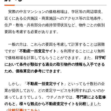
実際の中古マンションの価格相場は、学区等の周辺環境、
近くにある公共施設・商業施設へのアクセス等の立地条件、
住戸・敷地・共有部分の維持管理状況など、物件ごとの個別
要因を考慮する必要があります。
一般の方は、これらの要因を考慮して計算することは困難
ですが「
不動産一括査定サイト
」を利用することにより無料
で価格相場を計算してもらうことができます。 また、
日宇町
において条件が類似する過去の取引物件の情報も入手できる
ため、価格算定の参考にできます
。
しかし、「
不動産一括査定サイト
」といっても十数社の企
業が提供しており、どの査定サービスを利用すればいいのか
迷ってしまうでしょう。 ウチノカチでは、
専門家による監修
のもと、様々な観点から不動産査定サイトを比較
しました
（
比較記事はこちら
）。