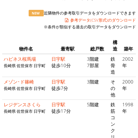
近隣物件の参考取引データをダウンロードできます
NEW
参考データ(CSV形式)のダウンロード
※条件が類似する過去の取引データをダウンロード
構
物件名
最寄駅
総戸数
造
築年
ハピネス桜馬場
日宇駅
3階建
鉄
2002
徒歩10分
7部屋
骨
年
長崎県 佐世保市 日宇町
造
メゾン･ド篠崎
日宇駅
3階建
そ
2000
徒歩7分
の
年
長崎県 佐世保市 日宇町
他
レジデンスさくら
日宇駅
5階建
鉄
1998
徒歩17分
筋
年
長崎県 佐世保市 日宇町
コ
ン
ク
リ