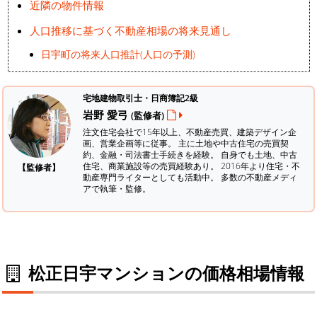
近隣の物件情報
人口推移に基づく不動産相場の将来見通し
日宇町の将来人口推計(人口の予測)
宅地建物取引士・日商簿記2級
岩野 愛弓
(監修者)
注文住宅会社で15年以上、不動産売買、建築デザイン企
画、営業企画等に従事。 主に土地や中古住宅の売買契
約、金融・司法書士手続きを経験。
自身でも土地、中古
住宅、商業施設等の売買経験あり。 2016年より住宅・不
【監修者】
動産専門ライターとしても活動中。 多数の不動産メディ
アで執筆・監修。
松正日宇マンションの価格相場情報