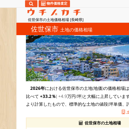
物件価格査定
佐世保市の土地価格相場 [長崎県]
佐世保市
土地の価格相場
2026年
における佐世保市の土地(地価)の価格相場
比べて
+33.2％
( +4.9万円/坪)と大幅に上昇して
より計算したもので、標準的な土地の値段(坪単価、
佐世保市の土地相場