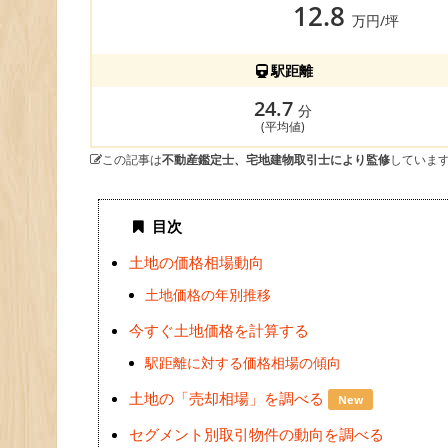
12.8
万円/坪
駅距離
24.7
分
(平均値)
この記事は
不動産鑑定士、宅地建物取引士により監修
していま
目次
土地の価格相場動向
土地価格の年別推移
今すぐ土地価格を計算する
駅距離に対する価格相場の傾向
土地の「売却相場」を調べる
New
セグメント別取引物件の動向を調べる