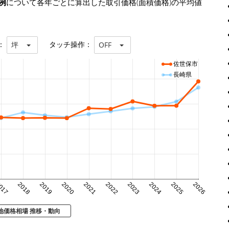
例
について各年ごとに算出した取引価格(面積価格)の平均値
：
タッチ操作：
坪
OFF
佐世保市
長崎県
017
2018
2019
2020
2021
2022
2023
2024
2025
2026
地価格相場 推移・動向