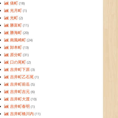
俵町
(18)
光月町
(1)
光町
(2)
勝富町
(11)
勝海町
(20)
南風崎町
(24)
卸本町
(13)
原分町
(31)
口の尾町
(2)
吉井町下原
(3)
吉井町乙石尾
(1)
吉井町前岳
(5)
吉井町吉元
(6)
吉井町大渡
(10)
吉井町春明
(1)
吉井町橋川内
(11)