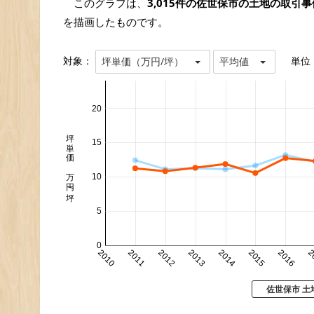
このグラフは、
3,015件の佐世保市の土地の取引事
を描画したものです。
対象：
単位
坪単価（万円/坪）
平均値
20
坪単価 万円/坪
15
10
5
0
2010
2011
2012
2013
2014
2015
2016
2
佐世保市 土