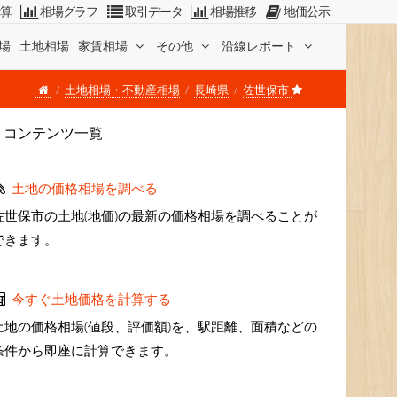
計算
相場グラフ
取引データ
相場推移
地価公示
場
土地相場
家賃相場
その他
沿線レポート
土地相場・不動産相場
長崎県
佐世保市
コンテンツ一覧
土地の価格相場を調べる
佐世保市の土地(地価)の最新の価格相場を調べることが
できます。
今すぐ土地価格を計算する
土地の価格相場(値段、評価額)を、駅距離、面積などの
条件から即座に計算できます。