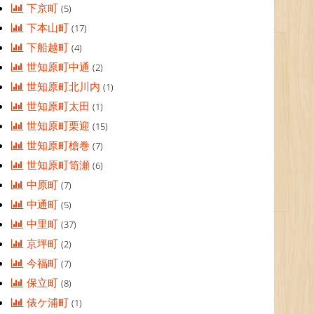
下京町
(5)
下本山町
(17)
下船越町
(4)
世知原町中通
(2)
世知原町北川内
(1)
世知原町太田
(1)
世知原町栗迎
(15)
世知原町槍巻
(7)
世知原町笥瀬
(6)
中原町
(7)
中通町
(5)
中里町
(37)
京坪町
(2)
今福町
(7)
保立町
(8)
俵ケ浦町
(1)