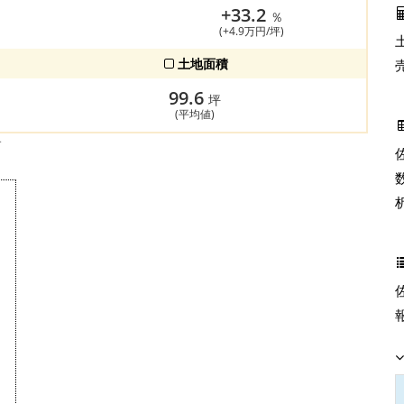
+33.2
％
(+4.9万円/坪)
土地面積
99.6
坪
(平均値)
す