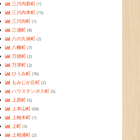
三川内新町
(1)
三川内本町
(15)
三川内町
(1)
三浦町
(8)
八の久保町
(2)
八幡町
(7)
万徳町
(2)
万津町
(2)
ひうみ町
(76)
もみじが丘町
(2)
ハウステンボス町
(5)
上原町
(5)
上本山町
(69)
上柚木町
(1)
上町
(3)
上相浦町
(2)