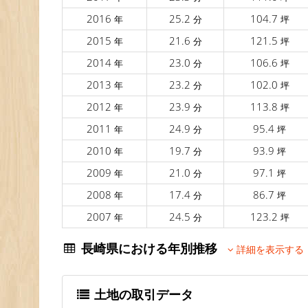
2016
25.2
104.7
年
分
坪
2015
21.6
121.5
年
分
坪
2014
23.0
106.6
年
分
坪
2013
23.2
102.0
年
分
坪
2012
23.9
113.8
年
分
坪
2011
24.9
95.4
年
分
坪
2010
19.7
93.9
年
分
坪
2009
21.0
97.1
年
分
坪
2008
17.4
86.7
年
分
坪
2007
24.5
123.2
年
分
坪
長崎県における年別推移
詳細を表示する
土地の取引データ