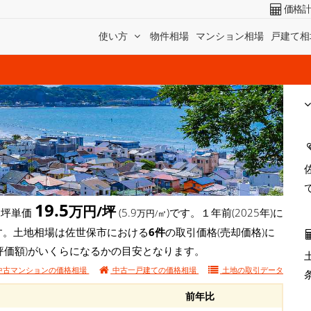
価格
使い方
物件相場
マンション相場
戸建て相
19.5
万円/坪
は坪単価
(5.9
)です。１年前(2025年)に
万円/㎡
います。土地相場は佐世保市における
6件
の取引価格(売却価格)に
評価額)がいくらになるかの目安となります。
中古マンションの価格相場
中古一戸建ての価格相場
土地の
取引データ
前年比