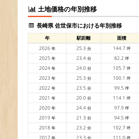
土地価格の年別推移
長崎県 佐世保市における年別推移
年
駅距離
面積
2026
25.3
144.7
年
分
坪
2025
23.4
82.2
年
分
坪
2024
24.0
105.7
年
分
坪
2023
25.3
100.1
年
分
坪
2022
23.5
99.5
年
分
坪
2021
20.0
114.1
年
分
坪
2020
24.4
97.9
年
分
坪
2019
21.3
94.5
年
分
坪
2018
23.2
102.7
年
分
坪
2017
23.3
111.0
年
分
坪