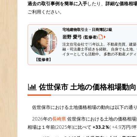
過去の取引事例を簡単に入手
したり、
詳細な価格相
ご利用ください。
宅地建物取引士・日商簿記2級
岩野 愛弓
(監修者)
注文住宅会社で15年以上、不動産売買、建
融・司法書士手続きを経験。
自身でも土地、
イターとしても活動中。 多数の不動産メデ
【監修者】
佐世保市 土地の価格相場動向
佐世保市における土地価格相場の動向は以下の通
2026年の
長崎県
佐世保市における土地の価格相場(
相場は１年前(2025年)に比べて
+33.2％
( +4.9万