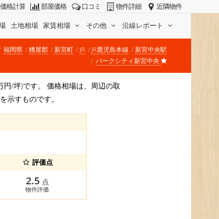
価格計算
部屋価格
口コミ
物件詳細
近隣物件
場
土地相場
家賃相場
その他
沿線レポート
福岡県
糟屋郡
新宮町
JR
JR鹿児島本線
新宮中央駅
パークシティ新宮中央
15万円/坪)です。 価格相場は、周辺の取
安を示すものです。
評価点
2.5
点
物件評価