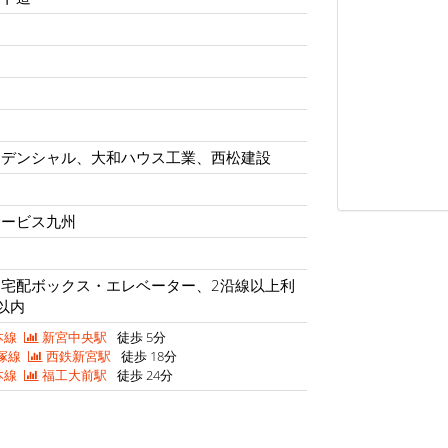
ジデンシャル、大和ハウス工業、西松建設
サービス九州
宅配ボックス・エレベーター、2沿線以上利
以内
本線
新宮中央駅
徒歩 5分
塚線
西鉄新宮駅
徒歩 18分
本線
福工大前駅
徒歩 24分