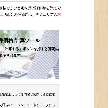
価格および想定家賃の評価額を算定で
、土地部分の評価額は、周辺エリアの
糟
件価格 計算ツール
、「計算する」ボタンを押すと算定結
表示されます。
 不動産鑑定士などの専門家が実際に価格査定
土交通省の中古マンション取引データに基