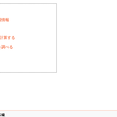
場情報
を計算する
を調べる
2級