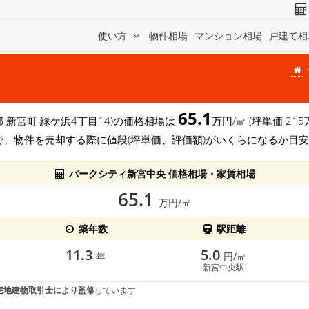
使い方
物件相場
マンション相場
戸建て相
65.1
郡 新宮町 緑ケ浜4丁目14)の価格相場は
万円/㎡ (坪単価 2
で、物件を売却する際に値段(坪単価、評価額)がいくらになるか目
パークシティ新宮中央 価格相場・家賃相場
65.1
万円/㎡
築年数
駅距離
11.3
5.0
年
円/㎡
新宮中央駅
宅地建物取引士により監修
しています