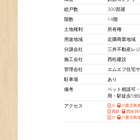
総戸数
300部屋
階数
14階
土地権利
所有権
用途地域
近隣商業地域
分譲会社
三井不動産レ
施工会社
西松建設
管理会社
エムエフ住宅
駐車場
あり
備考
ペット相談可・
用・駅徒歩5分
アクセス
JR
JR鹿児島
西鉄
西鉄貝
JR
JR鹿児島