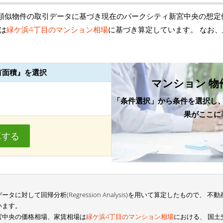
類似物件の取引データに基づき現在のパークシティ新宮中央の想定
は
緑ケ浜4丁目のマンション相場
に基づき算定しています。 なお
。
有面積』を選択
マンション 物
「条件選択」から条件を選択し
果がここに
算する
に対して回帰分析(Regression Analysis)を用いて算定したもので、
います。
宮中央の価格相場、家賃相場は
緑ケ浜4丁目のマンション相場
における、 国