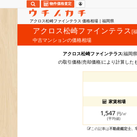
物件価格査定
アクロス松崎ファインテラス 価格相場 | 福岡県
アクロス松崎ファインテラス
[
中古マンションの価格相場
アクロス松崎ファインテラス
(福岡県
の取引価格(売却価格)により計算した
家賃相場
1,547
円/㎡
(平均値)
この記事は
不動産鑑定士、