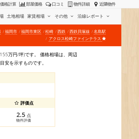
価格計算
部屋価格
口コミ
物件詳細
近隣物件
場
土地相場
家賃相場
その他
沿線レポート
県
福岡市
福岡市東区
松崎
西鉄
西鉄貝塚線
名島駅
アクロス松崎ファインテラス
 155万円/坪)です。 価格相場は、周辺
か目安を示すものです。
評価点
2.5
点
物件評価