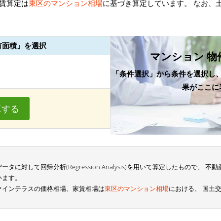
賃算定は
東区のマンション相場
に基づき算定しています。 なお、
有面積』を選択
マンション 物
「条件選択」から条件を選択し
果がここに
算する
に対して回帰分析(Regression Analysis)を用いて算定したもので、
います。
ァインテラスの価格相場、家賃相場は
東区のマンション相場
における、 国土