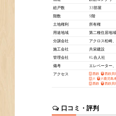
総戸数
33部屋
階数
9階
土地権利
所有権
用途地域
第二種住居地
分譲会社
アクロス松崎
施工会社
共栄建設
管理会社
KL合人社
備考
エレベーター、
アクセス
西鉄
西鉄貝
JR
JR鹿児島
西鉄
西鉄貝
口コミ・評判