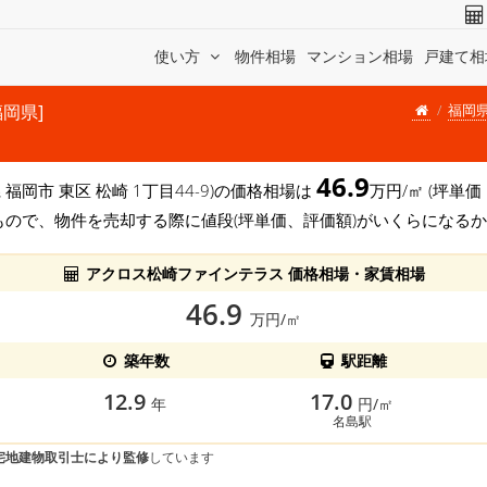
使い方
物件相場
マンション相場
戸建て相
福岡
福岡県]
46.9
 福岡市 東区 松崎 1丁目44-9)の価格相場は
万円/㎡ (坪単価
もので、物件を売却する際に値段(坪単価、評価額)がいくらになる
アクロス松崎ファインテラス 価格相場・家賃相場
46.9
万円/㎡
築年数
駅距離
12.9
17.0
年
円/㎡
名島駅
宅地建物取引士により監修
しています