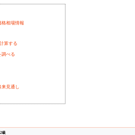
価格相場情報
を計算する
を調べる
将来見通し
)
2級