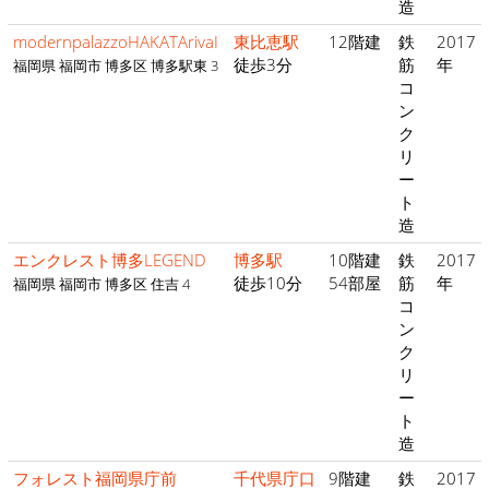
造
modernpalazzoHAKATArivaI
東比恵駅
12階建
鉄
2017
徒歩3分
筋
年
福岡県 福岡市 博多区 博多駅東 3
コ
ン
ク
リ
ー
ト
造
エンクレスト博多LEGEND
博多駅
10階建
鉄
2017
徒歩10分
54部屋
筋
年
福岡県 福岡市 博多区 住吉 4
コ
ン
ク
リ
ー
ト
造
フォレスト福岡県庁前
千代県庁口
9階建
鉄
2017