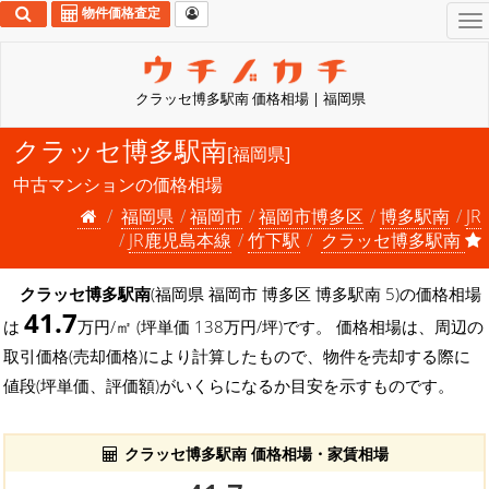
物件価格査定
To
na
クラッセ博多駅南 価格相場 | 福岡県
クラッセ博多駅南
[福岡県]
中古マンションの価格相場
福岡県
福岡市
福岡市博多区
博多駅南
JR
JR鹿児島本線
竹下駅
クラッセ博多駅南
クラッセ博多駅南
(福岡県 福岡市 博多区 博多駅南 5)の価格相場
41.7
は
万円/㎡ (坪単価 138万円/坪)です。 価格相場は、周辺の
取引価格(売却価格)により計算したもので、物件を売却する際に
値段(坪単価、評価額)がいくらになるか目安を示すものです。
クラッセ博多駅南 価格相場・家賃相場