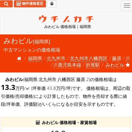
物件価格査定
To
na
みわビル 価格相場 | 福岡県
みわビル
[福岡県]
中古マンションの価格相場
福岡県
北九州市
北九州市八幡西区
藤原
JR
JR鹿児島本線
折尾駅
みわビル
みわビル
(福岡県 北九州市 八幡西区 藤原 2)の価格相場は
13.3
万円/㎡ (坪単価 43.8万円/坪)です。 価格相場は、周辺の取
引価格(売却価格)により計算したもので、物件を売却する際に値
段(坪単価、評価額)がいくらになるか目安を示すものです。
みわビル 価格相場・家賃相場