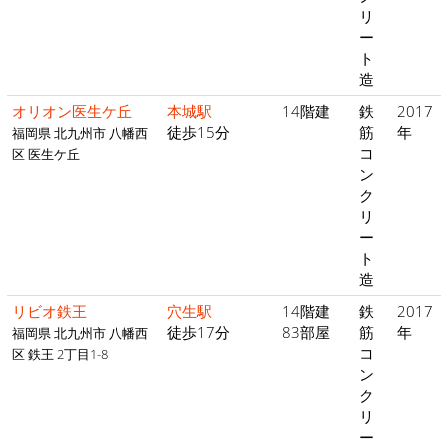
リ
ー
ト
造
オリオン医生ケ丘
本城駅
14階建
鉄
2017
徒歩15分
筋
年
福岡県 北九州市 八幡西
コ
区 医生ケ丘
ン
ク
リ
ー
ト
造
リビオ鉄王
穴生駅
14階建
鉄
2017
徒歩17分
83部屋
筋
年
福岡県 北九州市 八幡西
コ
区 鉄王 2丁目1-8
ン
ク
リ
ー