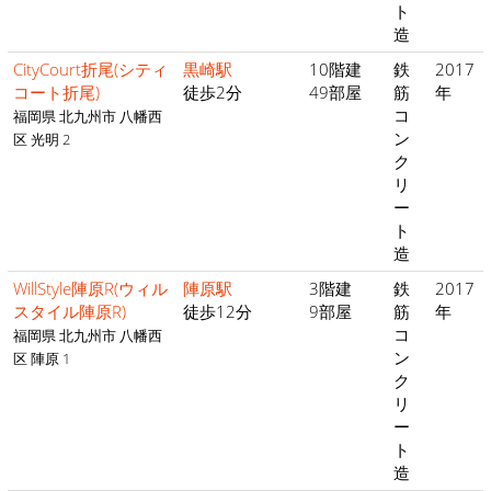
ト
造
CityCourt折尾(シティ
黒崎駅
10階建
鉄
2017
コート折尾)
徒歩2分
49部屋
筋
年
コ
福岡県 北九州市 八幡西
ン
区 光明 2
ク
リ
ー
ト
造
WillStyle陣原R(ウィル
陣原駅
3階建
鉄
2017
スタイル陣原R)
徒歩12分
9部屋
筋
年
コ
福岡県 北九州市 八幡西
ン
区 陣原 1
ク
リ
ー
ト
造