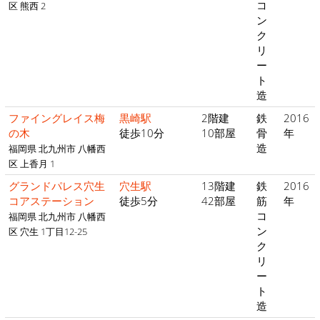
コ
区 熊西 2
ン
ク
リ
ー
ト
造
ファイングレイス梅
黒崎駅
2階建
鉄
2016
の木
徒歩10分
10部屋
骨
年
造
福岡県 北九州市 八幡西
区 上香月 1
グランドパレス穴生
穴生駅
13階建
鉄
2016
コアステーション
徒歩5分
42部屋
筋
年
コ
福岡県 北九州市 八幡西
ン
区 穴生 1丁目12-25
ク
リ
ー
ト
造