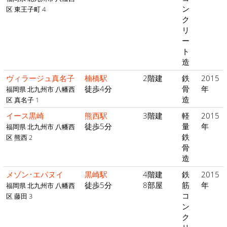
ン
区 東王子町 4
ク
リ
ー
ト
造
ヴィラージュ真名子
楠橋駅
2階建
鉄
2015
徒歩4分
骨
年
福岡県 北九州市 八幡西
造
区 真名子 1
イース黒崎
熊西駅
3階建
軽
2015
徒歩5分
量
年
福岡県 北九州市 八幡西
鉄
区 熊西 2
骨
造
メゾン･エパヌイ
黒崎駅
4階建
鉄
2015
徒歩5分
8部屋
筋
年
福岡県 北九州市 八幡西
コ
区 藤田 3
ン
ク