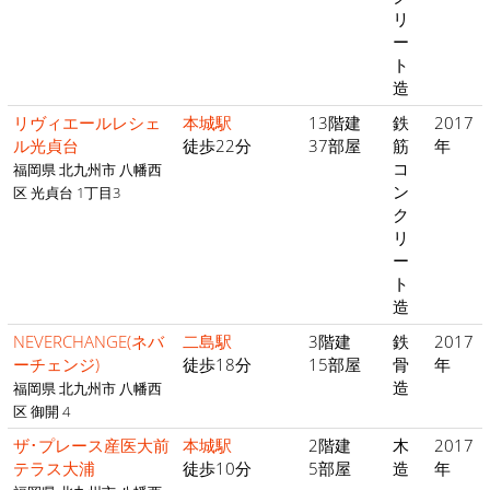
リ
ー
ト
造
リヴィエールレシェ
本城駅
13階建
鉄
2017
ル光貞台
徒歩22分
37部屋
筋
年
コ
福岡県 北九州市 八幡西
ン
区 光貞台 1丁目3
ク
リ
ー
ト
造
NEVERCHANGE(ネバ
二島駅
3階建
鉄
2017
ーチェンジ)
徒歩18分
15部屋
骨
年
造
福岡県 北九州市 八幡西
区 御開 4
ザ･プレース産医大前
本城駅
2階建
木
2017
テラス大浦
徒歩10分
5部屋
造
年