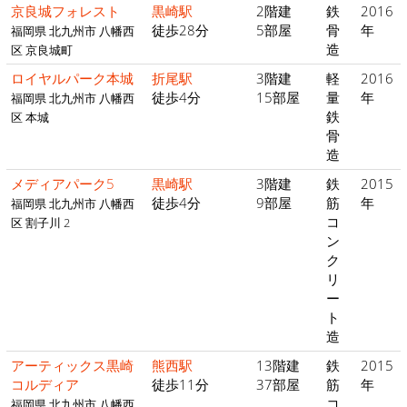
京良城フォレスト
黒崎駅
2階建
鉄
2016
徒歩28分
5部屋
骨
年
福岡県 北九州市 八幡西
造
区 京良城町
ロイヤルパーク本城
折尾駅
3階建
軽
2016
徒歩4分
15部屋
量
年
福岡県 北九州市 八幡西
鉄
区 本城
骨
造
メディアパーク5
黒崎駅
3階建
鉄
2015
徒歩4分
9部屋
筋
年
福岡県 北九州市 八幡西
コ
区 割子川 2
ン
ク
リ
ー
ト
造
アーティックス黒崎
熊西駅
13階建
鉄
2015
コルディア
徒歩11分
37部屋
筋
年
コ
福岡県 北九州市 八幡西