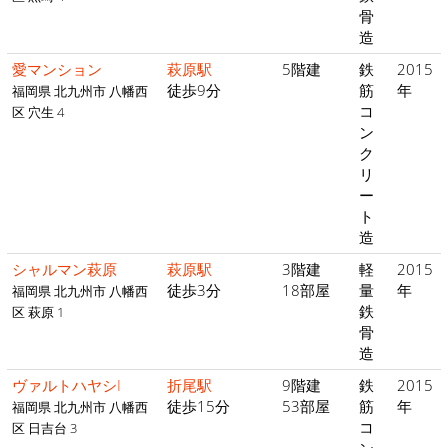
骨
造
愛マンション
萩原駅
5階建
鉄
2015
徒歩9分
筋
年
福岡県 北九州市 八幡西
コ
区 穴生 4
ン
ク
リ
ー
ト
造
シャルマン萩原
萩原駅
3階建
軽
2015
徒歩3分
18部屋
量
年
福岡県 北九州市 八幡西
鉄
区 萩原 1
骨
造
ヴァルトハヤシI
折尾駅
9階建
鉄
2015
徒歩15分
53部屋
筋
年
福岡県 北九州市 八幡西
コ
区 日吉台 3