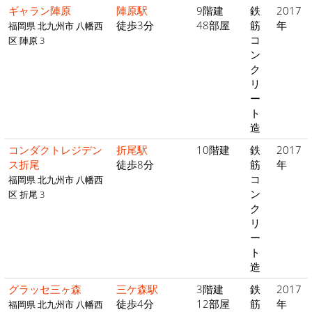
ギャラン陣原
陣原駅
9階建
鉄
2017
徒歩3分
48部屋
筋
年
福岡県 北九州市 八幡西
コ
区 陣原 3
ン
ク
リ
ー
ト
造
コンダクトレジデン
折尾駅
10階建
鉄
2017
ス折尾
徒歩8分
筋
年
コ
福岡県 北九州市 八幡西
ン
区 折尾 3
ク
リ
ー
ト
造
グラッセ三ヶ森
三ケ森駅
3階建
鉄
2017
徒歩4分
12部屋
筋
年
福岡県 北九州市 八幡西