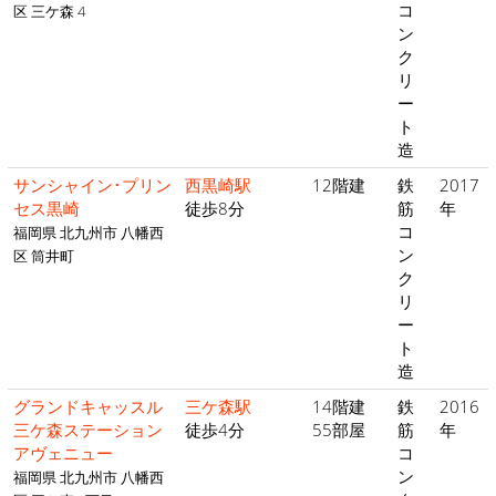
コ
区 三ケ森 4
ン
ク
リ
ー
ト
造
サンシャイン･プリン
西黒崎駅
12階建
鉄
2017
セス黒崎
徒歩8分
筋
年
コ
福岡県 北九州市 八幡西
ン
区 筒井町
ク
リ
ー
ト
造
グランドキャッスル
三ケ森駅
14階建
鉄
2016
三ケ森ステーション
徒歩4分
55部屋
筋
年
アヴェニュー
コ
ン
福岡県 北九州市 八幡西