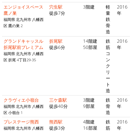
エンジョイスペース
穴生駅
3階建
軽
2016
鷹ノ巣
徒歩7分
量
年
鉄
福岡県 北九州市 八幡西
骨
区 鷹の巣 2
造
グランドキャッスル
折尾駅
14階建
鉄
2016
折尾駅前プレミアム
徒歩6分
50部屋
筋
年
コ
福岡県 北九州市 八幡西
ン
区 折尾 4丁目29-35
ク
リ
ー
ト
造
クラヴィエ小嶺台
三ケ森駅
3階建
鉄
2016
徒歩40分
9部屋
骨
年
福岡県 北九州市 八幡西
造
区 小嶺台 1
プレステージ熊西
熊西駅
4階建
鉄
2016
徒歩3分
16部屋
筋
年
福岡県 北九州市 八幡西