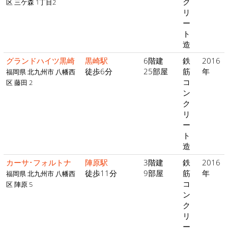
ク
区 三ケ森 1丁目2
リ
ー
ト
造
グランドハイツ黒崎
黒崎駅
6階建
鉄
2016
徒歩6分
25部屋
筋
年
福岡県 北九州市 八幡西
コ
区 藤田 2
ン
ク
リ
ー
ト
造
カーサ･フォルトナ
陣原駅
3階建
鉄
2016
徒歩11分
9部屋
筋
年
福岡県 北九州市 八幡西
コ
区 陣原 5
ン
ク
リ
ー