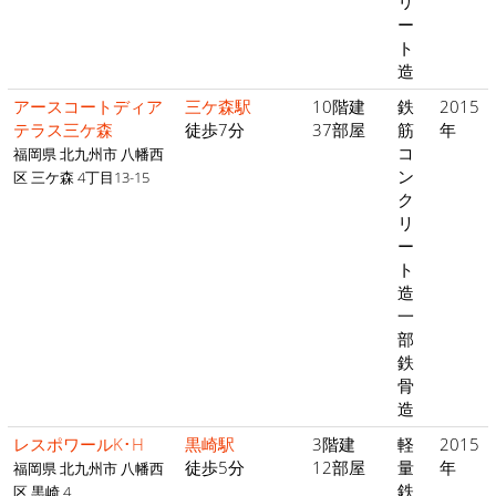
リ
ー
ト
造
アースコートディア
三ケ森駅
10階建
鉄
2015
テラス三ケ森
徒歩7分
37部屋
筋
年
コ
福岡県 北九州市 八幡西
ン
区 三ケ森 4丁目13-15
ク
リ
ー
ト
造
一
部
鉄
骨
造
レスポワールK･H
黒崎駅
3階建
軽
2015
徒歩5分
12部屋
量
年
福岡県 北九州市 八幡西
鉄
区 黒崎 4