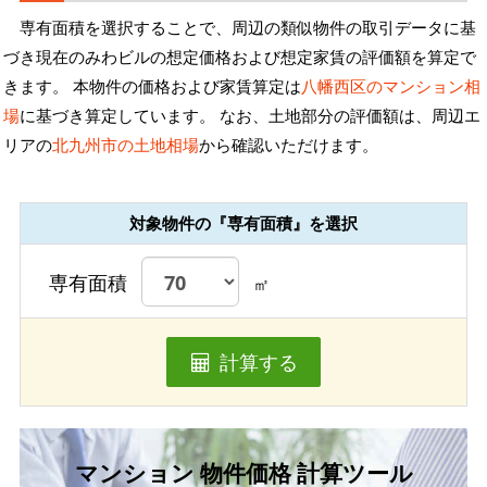
専有面積を選択することで、周辺の類似物件の取引データに基
づき現在のみわビルの想定価格および想定家賃の評価額を算定で
きます。 本物件の価格および家賃算定は
八幡西区のマンション相
場
に基づき算定しています。 なお、土地部分の評価額は、周辺エ
リアの
北九州市の土地相場
から確認いただけます。
対象物件の『専有面積』を選択
専有面積
㎡
計算する
マンション 物件価格 計算ツール