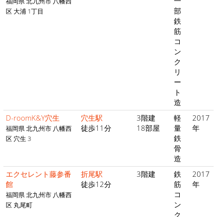
一
福岡県 北九州市 八幡西
部
区 大浦 1丁目
鉄
筋
コ
ン
ク
リ
ー
ト
造
D-roomK&Y穴生
穴生駅
3階建
軽
2017
徒歩11分
18部屋
量
年
福岡県 北九州市 八幡西
鉄
区 穴生 3
骨
造
エクセレント藤参番
折尾駅
3階建
鉄
2017
館
徒歩12分
筋
年
コ
福岡県 北九州市 八幡西
ン
区 丸尾町
ク