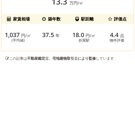
13.3
万円/㎡
家賃相場
築年数
駅距離
評価点
1,037
37.5
18.0
4.4
円/㎡
年
円/㎡
点
(平均値)
折尾駅
物件評価
この記事は
不動産鑑定士、宅地建物取引士により監修
しています