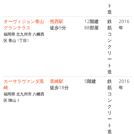
ト
造
オーヴィジョン青山
熊西駅
12階建
鉄
2016
グランテラス
徒歩9分
88部屋
筋
年
コ
福岡県 北九州市 八幡西
ン
区 青山 1丁目1
ク
リ
ー
ト
造
カーサラヴァンダ黒
黒崎駅
5階建
鉄
2016
崎
徒歩18分
筋
年
コ
福岡県 北九州市 八幡西
ン
区 陣山 3
ク
リ
ー
ト
造