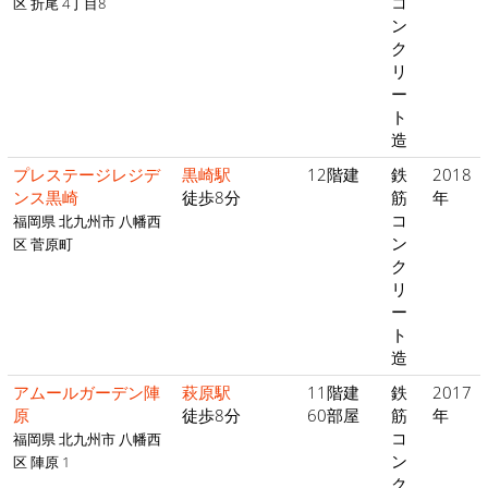
コ
区 折尾 4丁目8
ン
ク
リ
ー
ト
造
プレステージレジデ
黒崎駅
12階建
鉄
2018
ンス黒崎
徒歩8分
筋
年
コ
福岡県 北九州市 八幡西
ン
区 菅原町
ク
リ
ー
ト
造
アムールガーデン陣
萩原駅
11階建
鉄
2017
原
徒歩8分
60部屋
筋
年
コ
福岡県 北九州市 八幡西
ン
区 陣原 1
ク