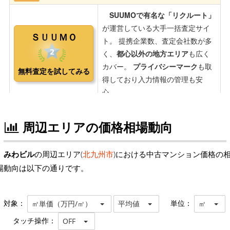
周辺エリアの価格相場動向
みわビル
の周辺エリア(
北九州市
)における中古マンション価格の
場動向は以下の通りです。
対象：
単位：
㎡単価（万円/㎡）
平均値
㎡
タッチ操作：
OFF