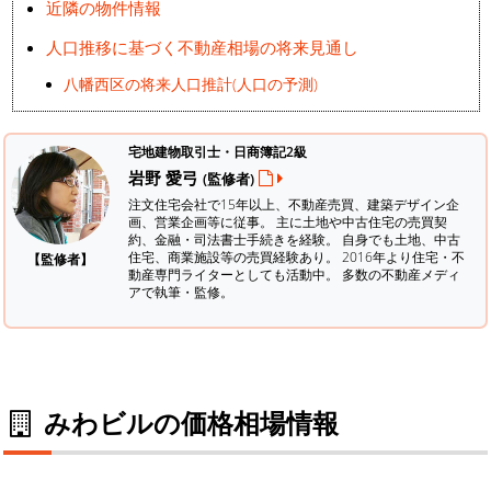
近隣の物件情報
人口推移に基づく不動産相場の将来見通し
八幡西区の将来人口推計(人口の予測)
宅地建物取引士・日商簿記2級
岩野 愛弓
(監修者)
注文住宅会社で15年以上、不動産売買、建築デザイン企
画、営業企画等に従事。 主に土地や中古住宅の売買契
約、金融・司法書士手続きを経験。
自身でも土地、中古
住宅、商業施設等の売買経験あり。 2016年より住宅・不
【監修者】
動産専門ライターとしても活動中。 多数の不動産メディ
アで執筆・監修。
みわビルの価格相場情報