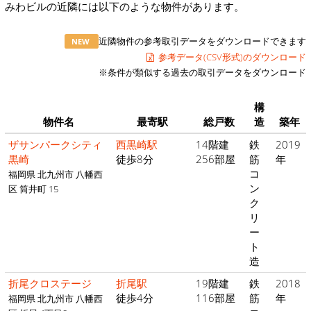
みわビルの近隣には以下のような物件があります。
近隣物件の参考取引データをダウンロードできます
NEW
参考データ(CSV形式)のダウンロード
※条件が類似する過去の取引データをダウンロード
構
物件名
最寄駅
総戸数
造
築年
ザサンパークシティ
西黒崎駅
14階建
鉄
2019
黒崎
徒歩8分
256部屋
筋
年
コ
福岡県 北九州市 八幡西
ン
区 筒井町 15
ク
リ
ー
ト
造
折尾クロステージ
折尾駅
19階建
鉄
2018
徒歩4分
116部屋
筋
年
福岡県 北九州市 八幡西