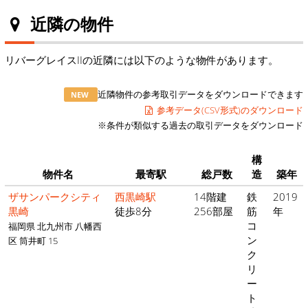
近隣の物件
リバーグレイスIIの近隣には以下のような物件があります。
近隣物件の参考取引データをダウンロードできます
NEW
参考データ(CSV形式)のダウンロード
※条件が類似する過去の取引データをダウンロード
構
物件名
最寄駅
総戸数
造
築年
ザサンパークシティ
西黒崎駅
14階建
鉄
2019
黒崎
徒歩8分
256部屋
筋
年
コ
福岡県 北九州市 八幡西
ン
区 筒井町 15
ク
リ
ー
ト