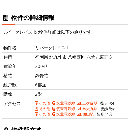
物件の詳細情報
リバーグレイスIIの物件詳細は以下の通りです。
物件名
リバーグレイスII
住所
福岡県 北九州市 八幡西区 永犬丸東町 3
建築年
2004年
構造
鉄骨造
総戸数
6部屋
階数
2階
アクセス
その他
筑豊電鉄線
三ケ森駅
徒歩 8分
その他
筑豊電鉄線
永犬丸駅
徒歩 8分
その他
筑豊電鉄線
西山駅
徒歩 15分
物件所在地