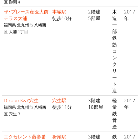
区 御開 4
ザ･プレース産医大前
本城駅
2階建
木
2017
テラス大浦
徒歩10分
5部屋
造
年
一
福岡県 北九州市 八幡西
部
区 大浦 1丁目
鉄
筋
コ
ン
ク
リ
ー
ト
造
D-roomK&Y穴生
穴生駅
3階建
軽
2017
徒歩11分
18部屋
量
年
福岡県 北九州市 八幡西
鉄
区 穴生 3
骨
造
エクセレント藤参番
折尾駅
3階建
鉄
2017