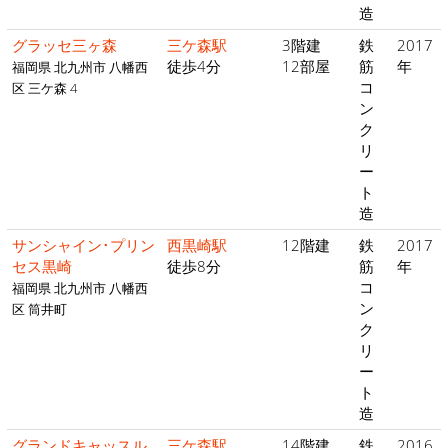
造
グラッセ三ヶ森
三ケ森駅
3階建
鉄
2017
徒歩4分
12部屋
筋
年
福岡県 北九州市 八幡西
コ
区 三ケ森 4
ン
ク
リ
ー
ト
造
サンシャイン･プリン
西黒崎駅
12階建
鉄
2017
セス黒崎
徒歩8分
筋
年
コ
福岡県 北九州市 八幡西
ン
区 筒井町
ク
リ
ー
ト
造
グランドキャッスル
三ケ森駅
14階建
鉄
2016