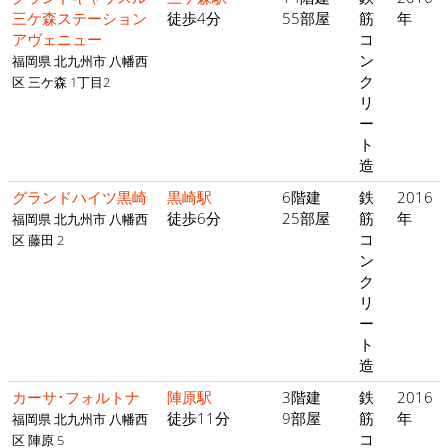
三ケ森ステーション
徒歩4分
55部屋
筋
年
アヴェニュー
コ
ン
福岡県 北九州市 八幡西
ク
区 三ケ森 1丁目2
リ
ー
ト
造
グランドハイツ黒崎
黒崎駅
6階建
鉄
2016
徒歩6分
25部屋
筋
年
福岡県 北九州市 八幡西
コ
区 藤田 2
ン
ク
リ
ー
ト
造
カーサ･フォルトナ
陣原駅
3階建
鉄
2016
徒歩11分
9部屋
筋
年
福岡県 北九州市 八幡西
コ
区 陣原 5