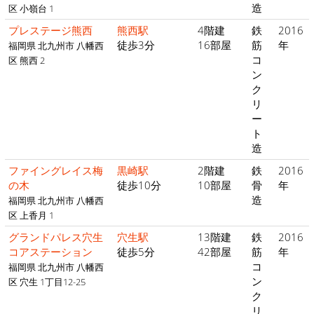
造
区 小嶺台 1
プレステージ熊西
熊西駅
4階建
鉄
2016
徒歩3分
16部屋
筋
年
福岡県 北九州市 八幡西
コ
区 熊西 2
ン
ク
リ
ー
ト
造
ファイングレイス梅
黒崎駅
2階建
鉄
2016
の木
徒歩10分
10部屋
骨
年
造
福岡県 北九州市 八幡西
区 上香月 1
グランドパレス穴生
穴生駅
13階建
鉄
2016
コアステーション
徒歩5分
42部屋
筋
年
コ
福岡県 北九州市 八幡西
ン
区 穴生 1丁目12-25
ク
リ