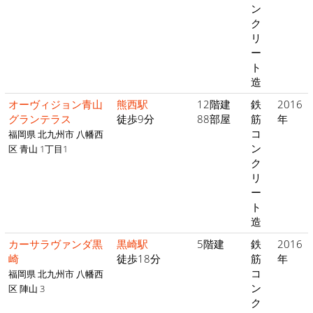
ン
ク
リ
ー
ト
造
オーヴィジョン青山
熊西駅
12階建
鉄
2016
グランテラス
徒歩9分
88部屋
筋
年
コ
福岡県 北九州市 八幡西
ン
区 青山 1丁目1
ク
リ
ー
ト
造
カーサラヴァンダ黒
黒崎駅
5階建
鉄
2016
崎
徒歩18分
筋
年
コ
福岡県 北九州市 八幡西
ン
区 陣山 3
ク