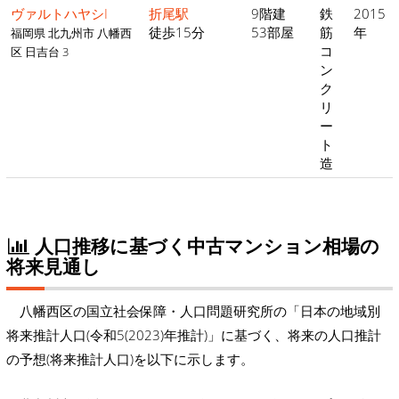
ヴァルトハヤシI
折尾駅
9階建
鉄
2015
徒歩15分
53部屋
筋
年
福岡県 北九州市 八幡西
コ
区 日吉台 3
ン
ク
リ
ー
ト
造
人口推移に基づく中古マンション相場の
将来見通し
八幡西区の国立社会保障・人口問題研究所の「日本の地域別
将来推計人口(令和5(2023)年推計)」に基づく、将来の人口推計
の予想(将来推計人口)を以下に示します。