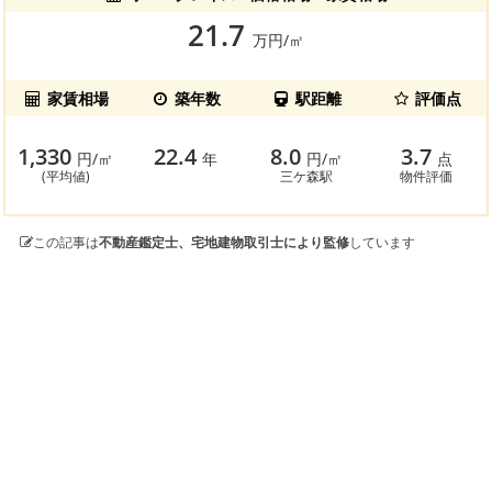
21.7
万円/㎡
家賃相場
築年数
駅距離
評価点
1,330
22.4
8.0
3.7
円/㎡
年
円/㎡
点
(平均値)
三ケ森駅
物件評価
この記事は
不動産鑑定士、宅地建物取引士により監修
しています