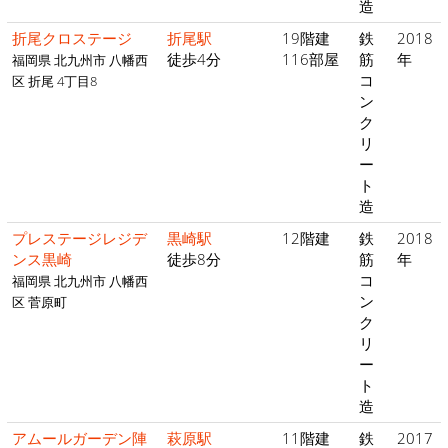
造
折尾クロステージ
折尾駅
19階建
鉄
2018
徒歩4分
116部屋
筋
年
福岡県 北九州市 八幡西
コ
区 折尾 4丁目8
ン
ク
リ
ー
ト
造
プレステージレジデ
黒崎駅
12階建
鉄
2018
ンス黒崎
徒歩8分
筋
年
コ
福岡県 北九州市 八幡西
ン
区 菅原町
ク
リ
ー
ト
造
アムールガーデン陣
萩原駅
11階建
鉄
2017