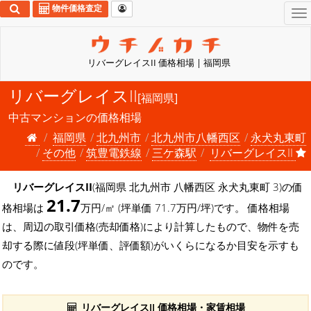
物件価格査定
To
na
リバーグレイスII 価格相場 | 福岡県
リバーグレイスII
[福岡県]
中古マンションの価格相場
福岡県
北九州市
北九州市八幡西区
永犬丸東町
その他
筑豊電鉄線
三ケ森駅
リバーグレイスII
リバーグレイスII
(福岡県 北九州市 八幡西区 永犬丸東町 3)の価
21.7
格相場は
万円/㎡ (坪単価 71.7万円/坪)です。 価格相場
は、周辺の取引価格(売却価格)により計算したもので、物件を売
却する際に値段(坪単価、評価額)がいくらになるか目安を示すも
のです。
リバーグレイスII 価格相場・家賃相場