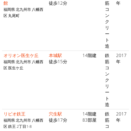
館
徒歩12分
筋
年
コ
福岡県 北九州市 八幡西
ン
区 丸尾町
ク
リ
ー
ト
造
オリオン医生ケ丘
本城駅
14階建
鉄
2017
徒歩15分
筋
年
福岡県 北九州市 八幡西
コ
区 医生ケ丘
ン
ク
リ
ー
ト
造
リビオ鉄王
穴生駅
14階建
鉄
2017
徒歩17分
83部屋
筋
年
福岡県 北九州市 八幡西
コ
区 鉄王 2丁目1-8