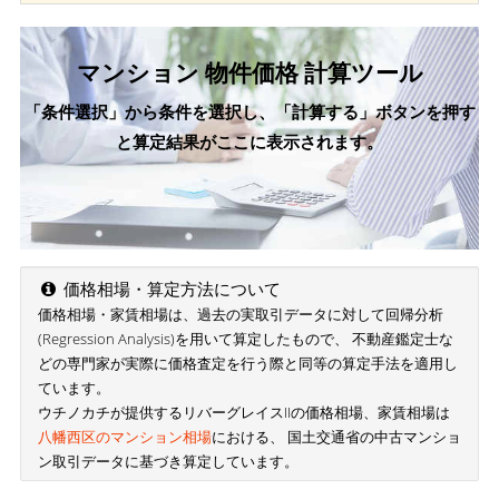
マンション 物件価格 計算ツール
「条件選択」から条件を選択し、「計算する」ボタンを押す
と算定結果がここに表示されます。
価格相場・算定方法について
価格相場・家賃相場は、過去の実取引データに対して回帰分析
(Regression Analysis)を用いて算定したもので、 不動産鑑定士な
どの専門家が実際に価格査定を行う際と同等の算定手法を適用し
ています。
ウチノカチが提供するリバーグレイスIIの価格相場、家賃相場は
八幡西区のマンション相場
における、 国土交通省の中古マンショ
ン取引データに基づき算定しています。