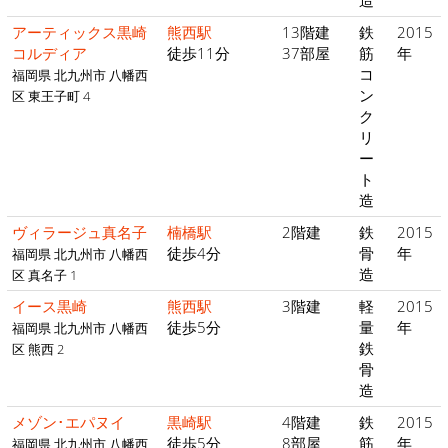
造
アーティックス黒崎
熊西駅
13階建
鉄
2015
コルディア
徒歩11分
37部屋
筋
年
コ
福岡県 北九州市 八幡西
ン
区 東王子町 4
ク
リ
ー
ト
造
ヴィラージュ真名子
楠橋駅
2階建
鉄
2015
徒歩4分
骨
年
福岡県 北九州市 八幡西
造
区 真名子 1
イース黒崎
熊西駅
3階建
軽
2015
徒歩5分
量
年
福岡県 北九州市 八幡西
鉄
区 熊西 2
骨
造
メゾン･エパヌイ
黒崎駅
4階建
鉄
2015
徒歩5分
8部屋
筋
年
福岡県 北九州市 八幡西