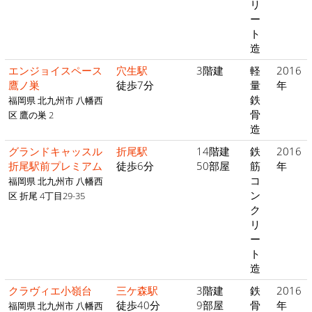
リ
ー
ト
造
エンジョイスペース
穴生駅
3階建
軽
2016
鷹ノ巣
徒歩7分
量
年
鉄
福岡県 北九州市 八幡西
骨
区 鷹の巣 2
造
グランドキャッスル
折尾駅
14階建
鉄
2016
折尾駅前プレミアム
徒歩6分
50部屋
筋
年
コ
福岡県 北九州市 八幡西
ン
区 折尾 4丁目29-35
ク
リ
ー
ト
造
クラヴィエ小嶺台
三ケ森駅
3階建
鉄
2016
徒歩40分
9部屋
骨
年
福岡県 北九州市 八幡西