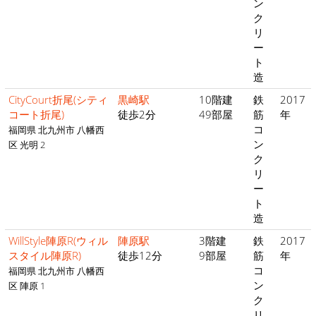
ン
ク
リ
ー
ト
造
CityCourt折尾(シティ
黒崎駅
10階建
鉄
2017
コート折尾)
徒歩2分
49部屋
筋
年
コ
福岡県 北九州市 八幡西
ン
区 光明 2
ク
リ
ー
ト
造
WillStyle陣原R(ウィル
陣原駅
3階建
鉄
2017
スタイル陣原R)
徒歩12分
9部屋
筋
年
コ
福岡県 北九州市 八幡西
ン
区 陣原 1
ク
リ