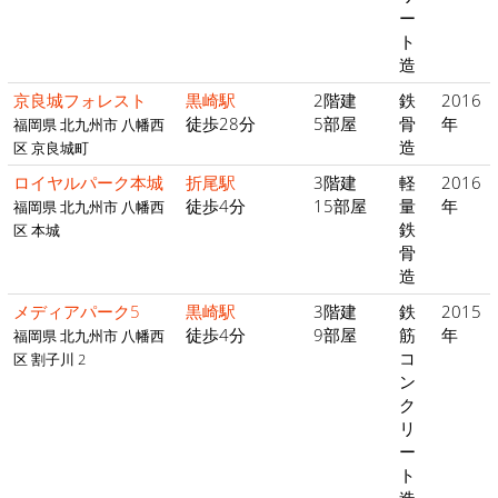
ー
ト
造
京良城フォレスト
黒崎駅
2階建
鉄
2016
徒歩28分
5部屋
骨
年
福岡県 北九州市 八幡西
造
区 京良城町
ロイヤルパーク本城
折尾駅
3階建
軽
2016
徒歩4分
15部屋
量
年
福岡県 北九州市 八幡西
鉄
区 本城
骨
造
メディアパーク5
黒崎駅
3階建
鉄
2015
徒歩4分
9部屋
筋
年
福岡県 北九州市 八幡西
コ
区 割子川 2
ン
ク
リ
ー
ト