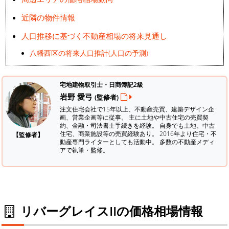
近隣の物件情報
人口推移に基づく不動産相場の将来見通し
八幡西区の将来人口推計(人口の予測)
宅地建物取引士・日商簿記2級
岩野 愛弓
(監修者)
注文住宅会社で15年以上、不動産売買、建築デザイン企
画、営業企画等に従事。 主に土地や中古住宅の売買契
約、金融・司法書士手続きを経験。
自身でも土地、中古
住宅、商業施設等の売買経験あり。 2016年より住宅・不
【監修者】
動産専門ライターとしても活動中。 多数の不動産メディ
アで執筆・監修。
リバーグレイスIIの価格相場情報