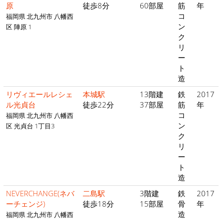
原
徒歩8分
60部屋
筋
年
コ
福岡県 北九州市 八幡西
ン
区 陣原 1
ク
リ
ー
ト
造
リヴィエールレシェ
本城駅
13階建
鉄
2017
ル光貞台
徒歩22分
37部屋
筋
年
コ
福岡県 北九州市 八幡西
ン
区 光貞台 1丁目3
ク
リ
ー
ト
造
NEVERCHANGE(ネバ
二島駅
3階建
鉄
2017
ーチェンジ)
徒歩18分
15部屋
骨
年
造
福岡県 北九州市 八幡西