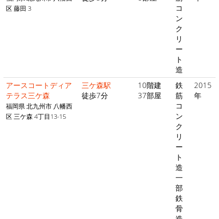
コ
区 藤田 3
ン
ク
リ
ー
ト
造
アースコートディア
三ケ森駅
10階建
鉄
2015
テラス三ケ森
徒歩7分
37部屋
筋
年
コ
福岡県 北九州市 八幡西
ン
区 三ケ森 4丁目13-15
ク
リ
ー
ト
造
一
部
鉄
骨
造