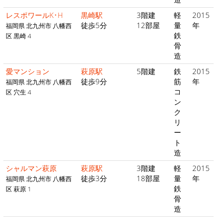
レスポワールK･H
黒崎駅
3階建
軽
2015
徒歩5分
12部屋
量
年
福岡県 北九州市 八幡西
鉄
区 黒崎 4
骨
造
愛マンション
萩原駅
5階建
鉄
2015
徒歩9分
筋
年
福岡県 北九州市 八幡西
コ
区 穴生 4
ン
ク
リ
ー
ト
造
シャルマン萩原
萩原駅
3階建
軽
2015
徒歩3分
18部屋
量
年
福岡県 北九州市 八幡西
鉄
区 萩原 1
骨
造