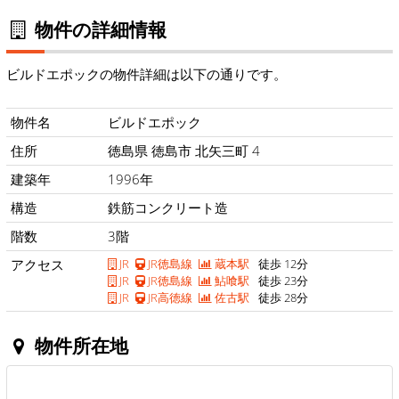
物件の詳細情報
ビルドエポックの物件詳細は以下の通りです。
物件名
ビルドエポック
住所
徳島県 徳島市 北矢三町 4
建築年
1996年
構造
鉄筋コンクリート造
階数
3階
アクセス
JR
JR徳島線
蔵本駅
徒歩 12分
JR
JR徳島線
鮎喰駅
徒歩 23分
JR
JR高徳線
佐古駅
徒歩 28分
物件所在地