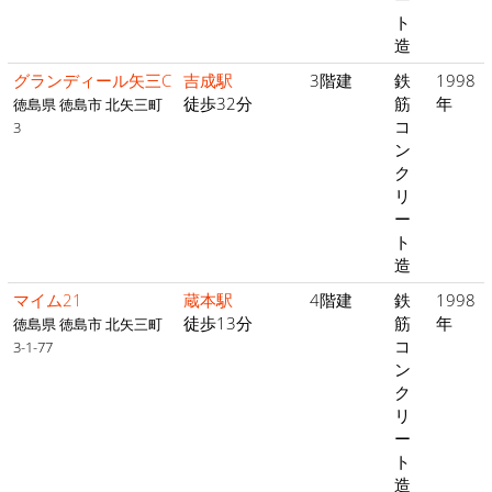
ト
造
グランディール矢三C
吉成駅
3階建
鉄
1998
徒歩32分
筋
年
徳島県 徳島市 北矢三町
コ
3
ン
ク
リ
ー
ト
造
マイム21
蔵本駅
4階建
鉄
1998
徒歩13分
筋
年
徳島県 徳島市 北矢三町
コ
3-1-77
ン
ク
リ
ー
ト
造