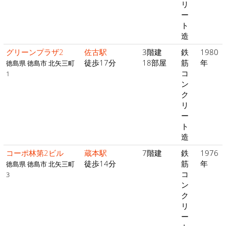
リ
ー
ト
造
グリーンプラザ2
佐古駅
3階建
鉄
1980
徒歩17分
18部屋
筋
年
徳島県 徳島市 北矢三町
コ
1
ン
ク
リ
ー
ト
造
コーポ林第2ビル
蔵本駅
7階建
鉄
1976
徒歩14分
筋
年
徳島県 徳島市 北矢三町
コ
3
ン
ク
リ
ー