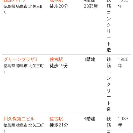
徒歩20分
20部屋
筋
年
徳島県 徳島市 北矢三町
コ
3
ン
ク
リ
ー
ト
造
グリーンプラザ3
佐古駅
4階建
鉄
1986
徒歩19分
筋
年
徳島県 徳島市 北矢三町
コ
1
ン
ク
リ
ー
ト
造
川久保第二ビル
佐古駅
4階建
鉄
1983
徒歩21分
筋
年
徳島県 徳島市 北矢三町
コ
1