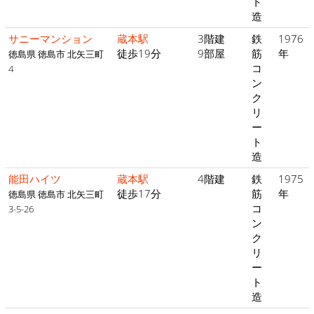
ト
造
サニーマンション
蔵本駅
3階建
鉄
1976
徒歩19分
9部屋
筋
年
徳島県 徳島市 北矢三町
コ
4
ン
ク
リ
ー
ト
造
能田ハイツ
蔵本駅
4階建
鉄
1975
徒歩17分
筋
年
徳島県 徳島市 北矢三町
コ
3-5-26
ン
ク
リ
ー
ト
造