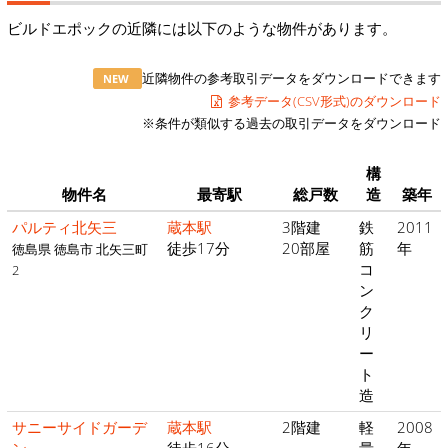
ビルドエポックの近隣には以下のような物件があります。
近隣物件の参考取引データをダウンロードできます
NEW
参考データ(CSV形式)のダウンロード
※条件が類似する過去の取引データをダウンロード
構
物件名
最寄駅
総戸数
造
築年
パルティ北矢三
蔵本駅
3階建
鉄
2011
徒歩17分
20部屋
筋
年
徳島県 徳島市 北矢三町
コ
2
ン
ク
リ
ー
ト
造
サニーサイドガーデ
蔵本駅
2階建
軽
2008