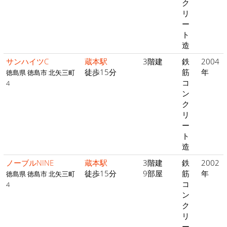
ク
リ
ー
ト
造
サンハイツC
蔵本駅
3階建
鉄
2004
徒歩15分
筋
年
徳島県 徳島市 北矢三町
コ
4
ン
ク
リ
ー
ト
造
ノーブルNINE
蔵本駅
3階建
鉄
2002
徒歩15分
9部屋
筋
年
徳島県 徳島市 北矢三町
コ
4
ン
ク
リ
ー