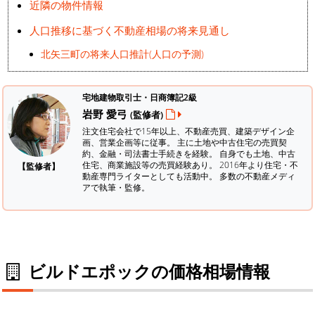
近隣の物件情報
人口推移に基づく不動産相場の将来見通し
北矢三町の将来人口推計(人口の予測)
宅地建物取引士・日商簿記2級
岩野 愛弓
(監修者)
注文住宅会社で15年以上、不動産売買、建築デザイン企
画、営業企画等に従事。 主に土地や中古住宅の売買契
約、金融・司法書士手続きを経験。
自身でも土地、中古
住宅、商業施設等の売買経験あり。 2016年より住宅・不
【監修者】
動産専門ライターとしても活動中。 多数の不動産メディ
アで執筆・監修。
ビルドエポックの価格相場情報