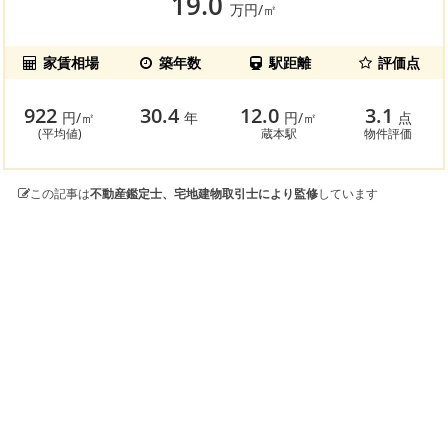
19.0
万円/㎡
家賃相場
築年数
駅距離
評価点
922
30.4
12.0
3.1
円/㎡
年
円/㎡
点
(平均値)
蔵本駅
物件評価
この記事は
不動産鑑定士、宅地建物取引士により監修
しています