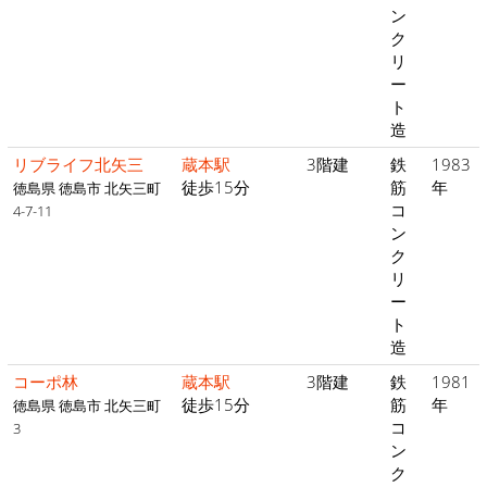
ン
ク
リ
ー
ト
造
リブライフ北矢三
蔵本駅
3階建
鉄
1983
徒歩15分
筋
年
徳島県 徳島市 北矢三町
コ
4-7-11
ン
ク
リ
ー
ト
造
コーポ林
蔵本駅
3階建
鉄
1981
徒歩15分
筋
年
徳島県 徳島市 北矢三町
コ
3
ン
ク