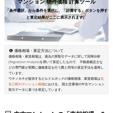
マンション 物件価格 計算ツール
「条件選択」から条件を選択し、「計算する」ボタンを押す
と算定結果がここに表示されます。
価格相場・算定方法について
価格相場・家賃相場は、過去の実取引データに対して回帰分析
(Regression Analysis)を用いて算定したもので、 不動産鑑定士な
どの専門家が実際に価格査定を行う際と同等の算定手法を適用し
ています。
ウチノカチが提供するビルドエポックの価格相場、家賃相場は
北
矢三町のマンション相場
における、 国土交通省の中古マンション
取引データに基づき算定しています。