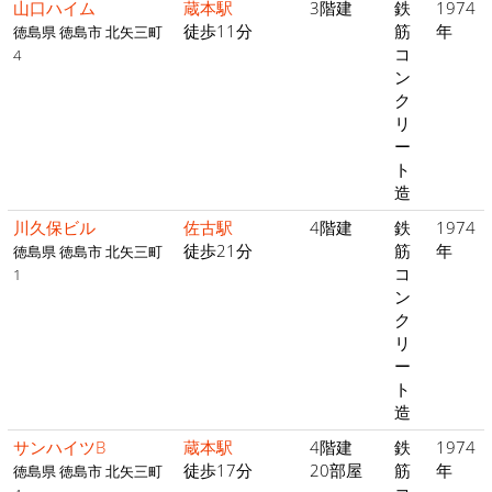
山口ハイム
蔵本駅
3階建
鉄
1974
徒歩11分
筋
年
徳島県 徳島市 北矢三町
コ
4
ン
ク
リ
ー
ト
造
川久保ビル
佐古駅
4階建
鉄
1974
徒歩21分
筋
年
徳島県 徳島市 北矢三町
コ
1
ン
ク
リ
ー
ト
造
サンハイツB
蔵本駅
4階建
鉄
1974
徒歩17分
20部屋
筋
年
徳島県 徳島市 北矢三町