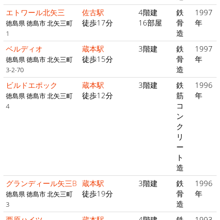
エトワール北矢三
佐古駅
4階建
鉄
1997
徒歩17分
16部屋
骨
年
徳島県 徳島市 北矢三町
造
1
ベルディオ
蔵本駅
3階建
鉄
1997
徒歩15分
骨
年
徳島県 徳島市 北矢三町
造
3-2-70
ビルドエポック
蔵本駅
3階建
鉄
1996
徒歩12分
筋
年
徳島県 徳島市 北矢三町
コ
4
ン
ク
リ
ー
ト
造
グランディール矢三B
蔵本駅
3階建
鉄
1996
徒歩19分
骨
年
徳島県 徳島市 北矢三町
造
3
西原ハイツ
蔵本駅
4階建
鉄
1993