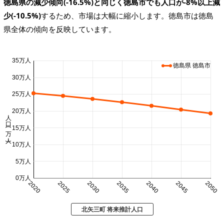
徳島県の減少傾向(-16.5%)と同じく徳島市でも人口が-8%以上減
少(-10.5%)
するため、市場は大幅に縮小します。徳島市は徳島
県全体の傾向を反映しています。
35万人
徳島県 徳島市
30万人
25万人
20万人
人口 (万人)
15万人
10万人
5万人
0万人
2020
2025
2030
2035
2040
2045
2050
北矢三町 将来推計人口