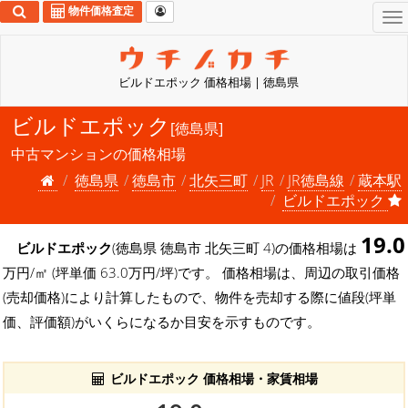
物件価格査定
To
na
ビルドエポック 価格相場 | 徳島県
ビルドエポック
[徳島県]
中古マンションの価格相場
徳島県
徳島市
北矢三町
JR
JR徳島線
蔵本駅
ビルドエポック
19.0
ビルドエポック
(徳島県 徳島市 北矢三町 4)の価格相場は
万円/㎡ (坪単価 63.0万円/坪)です。 価格相場は、周辺の取引価格
(売却価格)により計算したもので、物件を売却する際に値段(坪単
価、評価額)がいくらになるか目安を示すものです。
ビルドエポック 価格相場・家賃相場