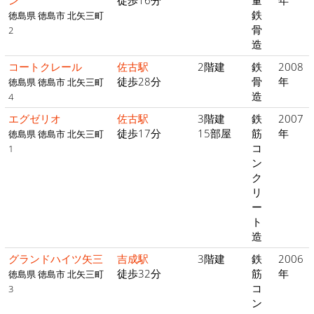
ン
徒歩16分
量
年
鉄
徳島県 徳島市 北矢三町
骨
2
造
コートクレール
佐古駅
2階建
鉄
2008
徒歩28分
骨
年
徳島県 徳島市 北矢三町
造
4
エグゼリオ
佐古駅
3階建
鉄
2007
徒歩17分
15部屋
筋
年
徳島県 徳島市 北矢三町
コ
1
ン
ク
リ
ー
ト
造
グランドハイツ矢三
吉成駅
3階建
鉄
2006
徒歩32分
筋
年
徳島県 徳島市 北矢三町
コ
3
ン