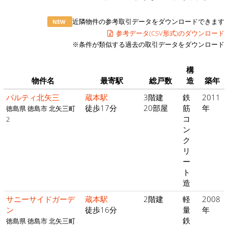
近隣物件の参考取引データをダウンロードできます
NEW
参考データ(CSV形式)のダウンロード
※条件が類似する過去の取引データをダウンロード
構
物件名
最寄駅
総戸数
造
築年
パルティ北矢三
蔵本駅
3階建
鉄
2011
徒歩17分
20部屋
筋
年
徳島県 徳島市 北矢三町
コ
2
ン
ク
リ
ー
ト
造
サニーサイドガーデ
蔵本駅
2階建
軽
2008
ン
徒歩16分
量
年
鉄
徳島県 徳島市 北矢三町