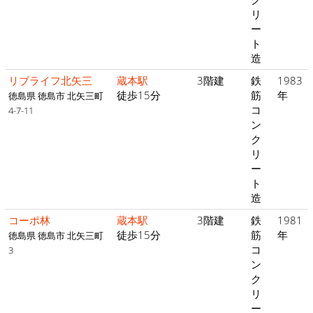
リ
ー
ト
造
リブライフ北矢三
蔵本駅
3階建
鉄
1983
徒歩15分
筋
年
徳島県 徳島市 北矢三町
コ
4-7-11
ン
ク
リ
ー
ト
造
コーポ林
蔵本駅
3階建
鉄
1981
徒歩15分
筋
年
徳島県 徳島市 北矢三町
コ
3
ン
ク
リ
ー