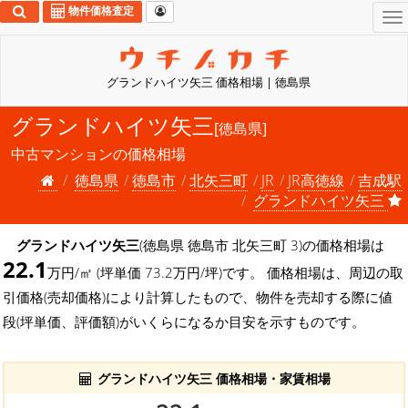
物件価格査定
To
na
グランドハイツ矢三 価格相場 | 徳島県
グランドハイツ矢三
[徳島県]
中古マンションの価格相場
徳島県
徳島市
北矢三町
JR
JR高徳線
吉成駅
グランドハイツ矢三
グランドハイツ矢三
(徳島県 徳島市 北矢三町 3)の価格相場は
22.1
万円/㎡ (坪単価 73.2万円/坪)です。 価格相場は、周辺の取
引価格(売却価格)により計算したもので、物件を売却する際に値
段(坪単価、評価額)がいくらになるか目安を示すものです。
グランドハイツ矢三 価格相場・家賃相場