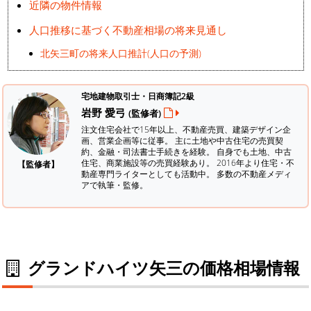
近隣の物件情報
人口推移に基づく不動産相場の将来見通し
北矢三町の将来人口推計(人口の予測)
宅地建物取引士・日商簿記2級
岩野 愛弓
(監修者)
注文住宅会社で15年以上、不動産売買、建築デザイン企
画、営業企画等に従事。 主に土地や中古住宅の売買契
約、金融・司法書士手続きを経験。
自身でも土地、中古
住宅、商業施設等の売買経験あり。 2016年より住宅・不
【監修者】
動産専門ライターとしても活動中。 多数の不動産メディ
アで執筆・監修。
グランドハイツ矢三の価格相場情報