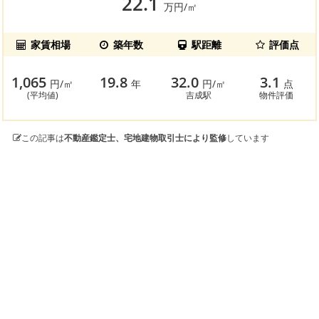
22.1
万円/㎡
家賃相場
築年数
駅距離
評価点
1,065
19.8
32.0
3.1
円/㎡
年
円/㎡
点
(平均値)
吉成駅
物件評価
この記事は
不動産鑑定士、宅地建物取引士により監修
しています