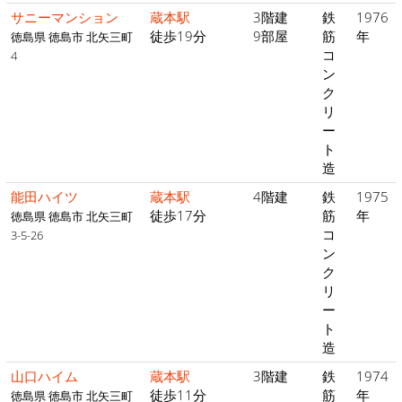
サニーマンション
蔵本駅
3階建
鉄
1976
徒歩19分
9部屋
筋
年
徳島県 徳島市 北矢三町
コ
4
ン
ク
リ
ー
ト
造
能田ハイツ
蔵本駅
4階建
鉄
1975
徒歩17分
筋
年
徳島県 徳島市 北矢三町
コ
3-5-26
ン
ク
リ
ー
ト
造
山口ハイム
蔵本駅
3階建
鉄
1974
徒歩11分
筋
年
徳島県 徳島市 北矢三町