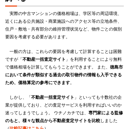
実際の中古マンションの価格相場は、学区等の周辺環境、
近くにある公共施設・商業施設へのアクセス等の立地条件、
住戸・敷地・共有部分の維持管理状況など、物件ごとの個別
要因を考慮する必要があります。
一般の方は、これらの要因を考慮して計算することは困難
ですが「
不動産一括査定サイト
」を利用することにより無料
で価格相場を計算してもらうことができます。 また、
徳島市
において条件が類似する過去の取引物件の情報も入手できる
ため、価格算定の参考にできます
。
しかし、「
不動産一括査定サイト
」といっても十数社の企
業が提供しており、どの査定サービスを利用すればいいのか
迷ってしまうでしょう。 ウチノカチでは、
専門家による監修
のもと、様々な観点から不動産査定サイトを比較
しました
（
比較記事はこちら
）。