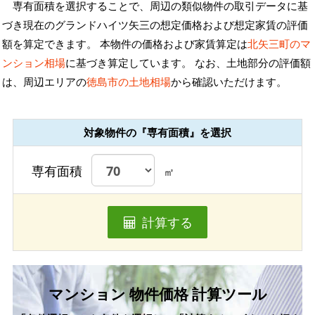
専有面積を選択することで、周辺の類似物件の取引データに基
づき現在のグランドハイツ矢三の想定価格および想定家賃の評価
額を算定できます。 本物件の価格および家賃算定は
北矢三町のマ
ンション相場
に基づき算定しています。 なお、土地部分の評価額
は、周辺エリアの
徳島市の土地相場
から確認いただけます。
対象物件の『専有面積』を選択
専有面積
㎡
計算する
マンション 物件価格 計算ツール