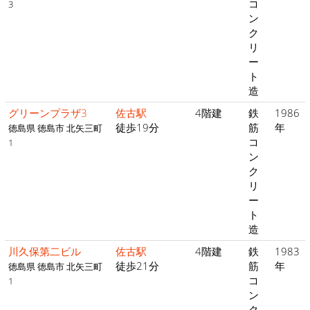
コ
3
ン
ク
リ
ー
ト
造
グリーンプラザ3
佐古駅
4階建
鉄
1986
徒歩19分
筋
年
徳島県 徳島市 北矢三町
コ
1
ン
ク
リ
ー
ト
造
川久保第二ビル
佐古駅
4階建
鉄
1983
徒歩21分
筋
年
徳島県 徳島市 北矢三町
コ
1
ン
ク