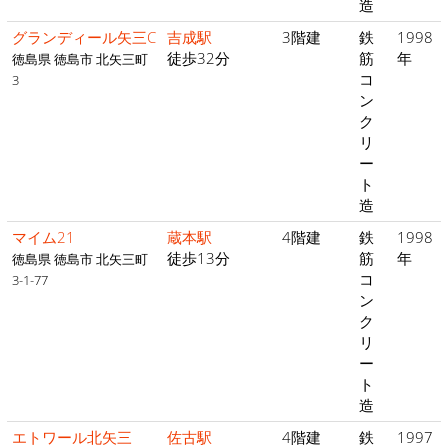
造
グランディール矢三C
吉成駅
3階建
鉄
1998
徒歩32分
筋
年
徳島県 徳島市 北矢三町
コ
3
ン
ク
リ
ー
ト
造
マイム21
蔵本駅
4階建
鉄
1998
徒歩13分
筋
年
徳島県 徳島市 北矢三町
コ
3-1-77
ン
ク
リ
ー
ト
造
エトワール北矢三
佐古駅
4階建
鉄
1997