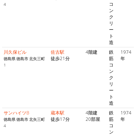
コ
4
ン
ク
リ
ー
ト
造
川久保ビル
佐古駅
4階建
鉄
1974
徒歩21分
筋
年
徳島県 徳島市 北矢三町
コ
1
ン
ク
リ
ー
ト
造
サンハイツB
蔵本駅
4階建
鉄
1974
徒歩17分
20部屋
筋
年
徳島県 徳島市 北矢三町
コ
4
ン