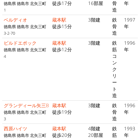
徒歩17分
16部屋
骨
年
徳島県 徳島市 北矢三町
造
1
ベルディオ
蔵本駅
3階建
鉄
1997
徒歩15分
骨
年
徳島県 徳島市 北矢三町
造
3-2-70
ビルドエポック
蔵本駅
3階建
鉄
1996
徒歩12分
筋
年
徳島県 徳島市 北矢三町
コ
4
ン
ク
リ
ー
ト
造
グランディール矢三B
蔵本駅
3階建
鉄
1996
徒歩19分
骨
年
徳島県 徳島市 北矢三町
造
3
西原ハイツ
蔵本駅
4階建
鉄
1993
徒歩20分
20部屋
筋
年
徳島県 徳島市 北矢三町