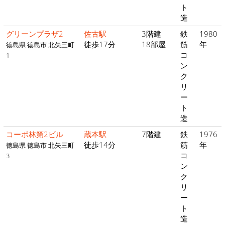
ト
造
グリーンプラザ2
佐古駅
3階建
鉄
1980
徒歩17分
18部屋
筋
年
徳島県 徳島市 北矢三町
コ
1
ン
ク
リ
ー
ト
造
コーポ林第2ビル
蔵本駅
7階建
鉄
1976
徒歩14分
筋
年
徳島県 徳島市 北矢三町
コ
3
ン
ク
リ
ー
ト
造