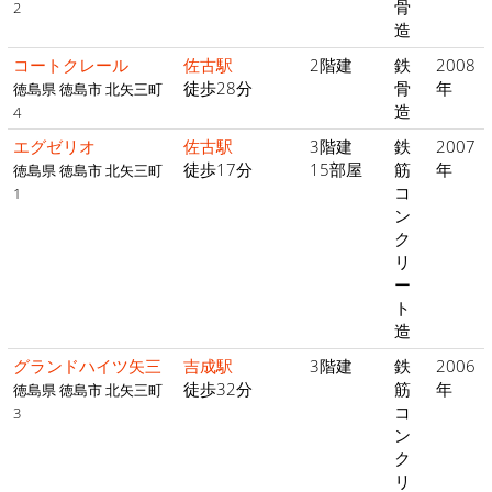
骨
2
造
コートクレール
佐古駅
2階建
鉄
2008
徒歩28分
骨
年
徳島県 徳島市 北矢三町
造
4
エグゼリオ
佐古駅
3階建
鉄
2007
徒歩17分
15部屋
筋
年
徳島県 徳島市 北矢三町
コ
1
ン
ク
リ
ー
ト
造
グランドハイツ矢三
吉成駅
3階建
鉄
2006
徒歩32分
筋
年
徳島県 徳島市 北矢三町
コ
3
ン
ク
リ