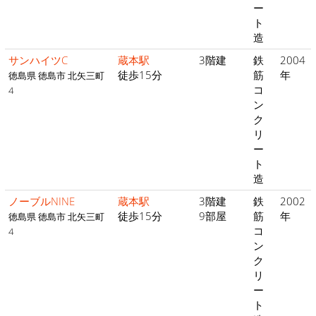
ー
ト
造
サンハイツC
蔵本駅
3階建
鉄
2004
徒歩15分
筋
年
徳島県 徳島市 北矢三町
コ
4
ン
ク
リ
ー
ト
造
ノーブルNINE
蔵本駅
3階建
鉄
2002
徒歩15分
9部屋
筋
年
徳島県 徳島市 北矢三町
コ
4
ン
ク
リ
ー
ト