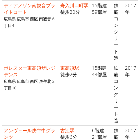
ディアメゾン南観音ブラ
舟入川口町駅
15階建
鉄
2017
イトコート
徒歩20分
59部屋
筋
年
コ
広島県 広島市 西区 南観音 6
ン
丁目4
ク
リ
ー
ト
造
ポレスター東高須ザレジ
東高須駅
15階建
鉄
2017
デンス
徒歩2分
44部屋
筋
年
コ
広島県 広島市 西区 庚午北 2
ン
丁目10
ク
リ
ー
ト
造
アンヴェール庚午中グラ
古江駅
6階建
鉄
2017
ンツ
徒歩6分
21部屋
筋
年