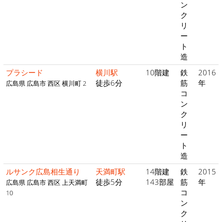
ン
ク
リ
ー
ト
造
プラシード
横川駅
10階建
鉄
2016
徒歩6分
筋
年
広島県 広島市 西区 横川町 2
コ
ン
ク
リ
ー
ト
造
ルサンク広島相生通り
天満町駅
14階建
鉄
2015
徒歩5分
143部屋
筋
年
広島県 広島市 西区 上天満町
コ
10
ン
ク