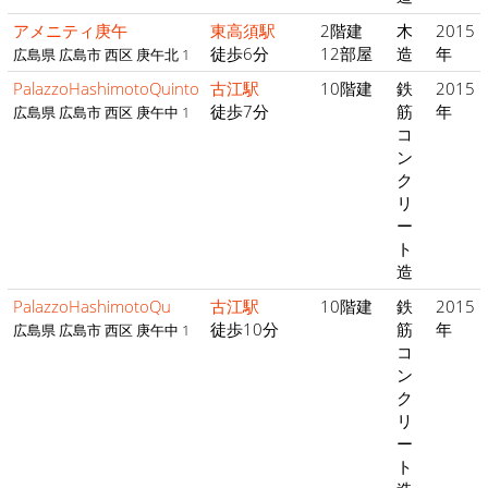
アメニティ庚午
東高須駅
2階建
木
2015
徒歩6分
12部屋
造
年
広島県 広島市 西区 庚午北 1
PalazzoHashimotoQuinto
古江駅
10階建
鉄
2015
徒歩7分
筋
年
広島県 広島市 西区 庚午中 1
コ
ン
ク
リ
ー
ト
造
PalazzoHashimotoQu
古江駅
10階建
鉄
2015
徒歩10分
筋
年
広島県 広島市 西区 庚午中 1
コ
ン
ク
リ
ー
ト