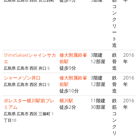
広島県 広島市 西区 古江西町
コ
ン
ク
リ
ー
ト
造
ShineSakae(シャインサカ
修大附属鈴峯
3階建
鉄
2016
エ
前駅
12部屋
骨
年
徒歩9分
造
広島県 広島市 西区 井口 5
シャーメゾン井口
修大附属鈴峯
3階建
鉄
2016
前駅
12部屋
骨
年
広島県 広島市 西区 井口 5
徒歩10分
造
ポレスター横川駅前プレ
横川駅
11階建
鉄
2016
ミアム
徒歩2分
30部屋
筋
年
コ
広島県 広島市 西区 三篠町 1
ン
丁目10
ク
リ