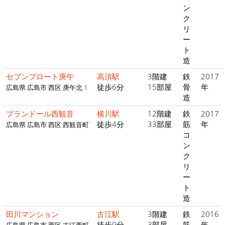
ン
ク
リ
ー
ト
造
セブンプロート庚午
高須駅
3階建
鉄
2017
徒歩6分
15部屋
骨
年
広島県 広島市 西区 庚午北 1
造
プランドール西観音
横川駅
12階建
鉄
2017
徒歩4分
33部屋
筋
年
広島県 広島市 西区 西観音町
コ
ン
ク
リ
ー
ト
造
田川マンション
古江駅
3階建
鉄
2016
徒歩9分
3部屋
筋
年