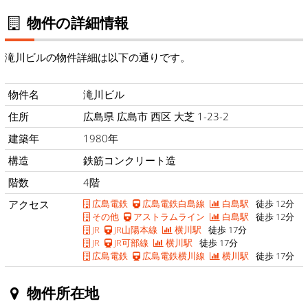
物件の詳細情報
滝川ビルの物件詳細は以下の通りです。
物件名
滝川ビル
住所
広島県 広島市 西区 大芝 1-23-2
建築年
1980年
構造
鉄筋コンクリート造
階数
4階
アクセス
広島電鉄
広島電鉄白島線
白島駅
徒歩 12分
その他
アストラムライン
白島駅
徒歩 12分
JR
JR山陽本線
横川駅
徒歩 17分
JR
JR可部線
横川駅
徒歩 17分
広島電鉄
広島電鉄横川線
横川駅
徒歩 17分
物件所在地