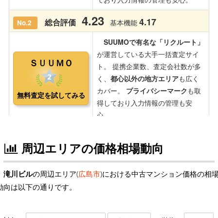
周辺エリアの価格相場動向
滝川ビル
の周辺エリア(
広島市
)における中古マンション価格の相
動向は以下の通りです。