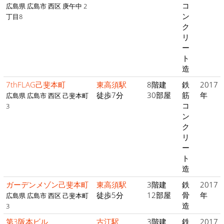
コ
広島県 広島市 西区 庚午中 2
ン
丁目8
ク
リ
ー
ト
造
7thFLAG己斐本町
東高須駅
8階建
鉄
2017
徒歩7分
30部屋
筋
年
広島県 広島市 西区 己斐本町
コ
3
ン
ク
リ
ー
ト
造
ガーデンメゾン己斐本町
東高須駅
3階建
鉄
2017
徒歩5分
12部屋
骨
年
広島県 広島市 西区 己斐本町
造
3
第3阪本ビル
古江駅
3階建
鉄
2017