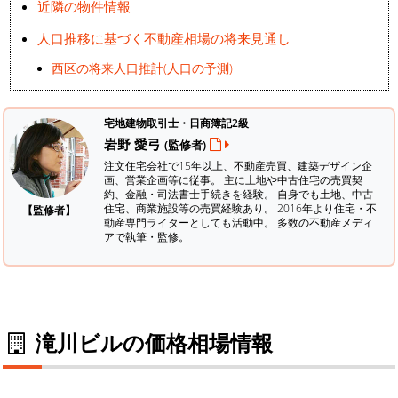
近隣の物件情報
人口推移に基づく不動産相場の将来見通し
西区の将来人口推計(人口の予測)
宅地建物取引士・日商簿記2級
岩野 愛弓
(監修者)
注文住宅会社で15年以上、不動産売買、建築デザイン企
画、営業企画等に従事。 主に土地や中古住宅の売買契
約、金融・司法書士手続きを経験。
自身でも土地、中古
住宅、商業施設等の売買経験あり。 2016年より住宅・不
【監修者】
動産専門ライターとしても活動中。 多数の不動産メディ
アで執筆・監修。
滝川ビルの価格相場情報