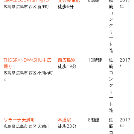
GRACECOURTSHINJYO
安芸長束駅
8階建
鉄
2017
徒歩6分
筋
年
広島県 広島市 西区 新庄町
コ
ン
ク
リ
ー
ト
造
THEGRANDWASHU中広
西広島駅
10階建
鉄
2017
通り
徒歩19分
筋
年
コ
広島県 広島市 西区 小河内町
ン
2
ク
リ
ー
ト
造
ソラーナ天満町
本通駅
8階建
鉄
2017
徒歩23分
筋
年
広島県 広島市 西区 天満町
コ