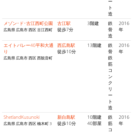
ー
ト
造
メゾン･ド･古江西町公園
古江駅
3階建
鉄
2016
徒歩7分
骨
年
広島県 広島市 西区 古江西町
造
エイトバレー40平和大通
西広島駅
13階建
鉄
2016
り
徒歩10分
骨
年
鉄
広島県 広島市 西区 西観音町
筋
コ
ン
ク
リ
ー
ト
造
ShetlandKusunoki
新白島駅
10階建
鉄
2016
徒歩10分
40部屋
筋
年
広島県 広島市 西区 楠木町 3
コ