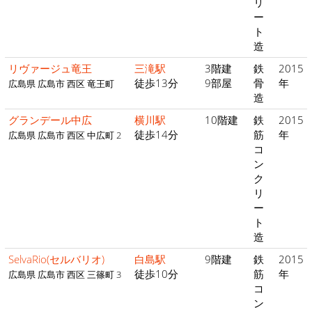
リ
ー
ト
造
リヴァージュ竜王
三滝駅
3階建
鉄
2015
徒歩13分
9部屋
骨
年
広島県 広島市 西区 竜王町
造
グランデール中広
横川駅
10階建
鉄
2015
徒歩14分
筋
年
広島県 広島市 西区 中広町 2
コ
ン
ク
リ
ー
ト
造
SelvaRio(セルバリオ)
白島駅
9階建
鉄
2015
徒歩10分
筋
年
広島県 広島市 西区 三篠町 3
コ
ン