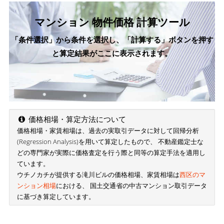
マンション 物件価格 計算ツール
「条件選択」から条件を選択し、「計算する」ボタンを押す
と算定結果がここに表示されます。
価格相場・算定方法について
価格相場・家賃相場は、過去の実取引データに対して回帰分析
(Regression Analysis)を用いて算定したもので、 不動産鑑定士な
どの専門家が実際に価格査定を行う際と同等の算定手法を適用し
ています。
ウチノカチが提供する滝川ビルの価格相場、家賃相場は
西区のマ
ンション相場
における、 国土交通省の中古マンション取引データ
に基づき算定しています。