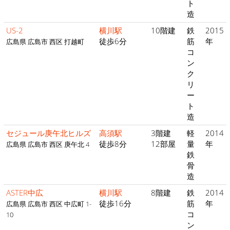
ト
造
US-2
横川駅
10階建
鉄
2015
徒歩6分
筋
年
広島県 広島市 西区 打越町
コ
ン
ク
リ
ー
ト
造
セジュール庚午北ヒルズ
高須駅
3階建
軽
2014
徒歩8分
12部屋
量
年
広島県 広島市 西区 庚午北 4
鉄
骨
造
ASTER中広
横川駅
8階建
鉄
2014
徒歩16分
筋
年
広島県 広島市 西区 中広町 1-
コ
10
ン