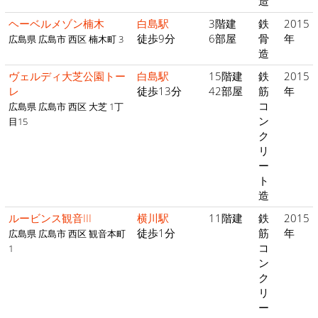
造
ヘーベルメゾン楠木
白島駅
3階建
鉄
2015
徒歩9分
6部屋
骨
年
広島県 広島市 西区 楠木町 3
造
ヴェルディ大芝公園トー
白島駅
15階建
鉄
2015
レ
徒歩13分
42部屋
筋
年
コ
広島県 広島市 西区 大芝 1丁
ン
目15
ク
リ
ー
ト
造
ルービンス観音III
横川駅
11階建
鉄
2015
徒歩1分
筋
年
広島県 広島市 西区 観音本町
コ
1
ン
ク
リ
ー