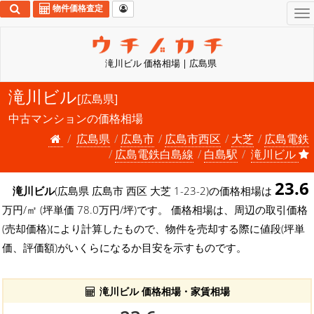
物件価格査定
To
na
滝川ビル 価格相場 | 広島県
滝川ビル
[広島県]
中古マンションの価格相場
広島県
広島市
広島市西区
大芝
広島電鉄
広島電鉄白島線
白島駅
滝川ビル
23.6
滝川ビル
(広島県 広島市 西区 大芝 1-23-2)の価格相場は
万円/㎡ (坪単価 78.0万円/坪)です。 価格相場は、周辺の取引価格
(売却価格)により計算したもので、物件を売却する際に値段(坪単
価、評価額)がいくらになるか目安を示すものです。
滝川ビル 価格相場・家賃相場