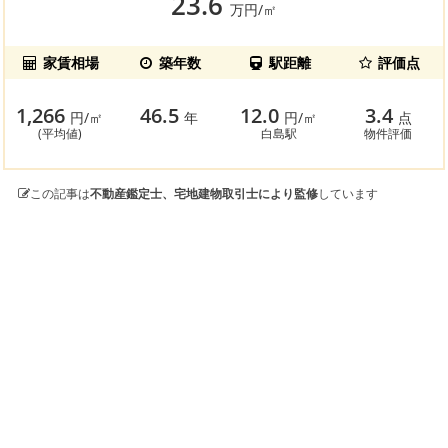
23.6
万円/㎡
家賃相場
築年数
駅距離
評価点
1,266
46.5
12.0
3.4
円/㎡
年
円/㎡
点
(平均値)
白島駅
物件評価
この記事は
不動産鑑定士、宅地建物取引士により監修
しています