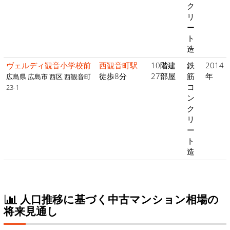
ク
リ
ー
ト
造
ヴェルディ観音小学校前
西観音町駅
10階建
鉄
2014
徒歩8分
27部屋
筋
年
広島県 広島市 西区 西観音町
コ
23-1
ン
ク
リ
ー
ト
造
人口推移に基づく中古マンション相場の
将来見通し