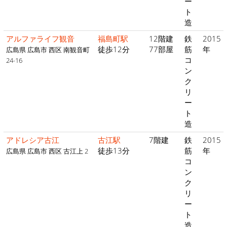
ー
ト
造
アルファライフ観音
福島町駅
12階建
鉄
2015
徒歩12分
77部屋
筋
年
広島県 広島市 西区 南観音町
コ
24-16
ン
ク
リ
ー
ト
造
アドレシア古江
古江駅
7階建
鉄
2015
徒歩13分
筋
年
広島県 広島市 西区 古江上 2
コ
ン
ク
リ
ー
ト
造