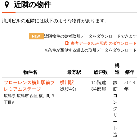
近隣の物件
滝川ビルの近隣には以下のような物件があります。
近隣物件の参考取引データをダウンロードできます
NEW
参考データ(CSV形式)のダウンロード
※条件が類似する過去の取引データをダウンロード
構
物件名
最寄駅
総戸数
造
築年
フローレンス横川駅前プ
横川駅
15階建
鉄
2018
レミアムステージ
徒歩4分
84部屋
筋
年
コ
広島県 広島市 西区 横川町 3
ン
丁目9
ク
リ
ー
ト
造