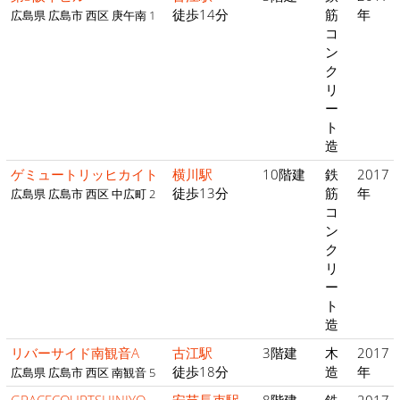
徒歩14分
筋
年
広島県 広島市 西区 庚午南 1
コ
ン
ク
リ
ー
ト
造
ゲミュートリッヒカイト
横川駅
10階建
鉄
2017
徒歩13分
筋
年
広島県 広島市 西区 中広町 2
コ
ン
ク
リ
ー
ト
造
リバーサイド南観音A
古江駅
3階建
木
2017
徒歩18分
造
年
広島県 広島市 西区 南観音 5