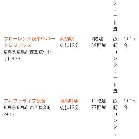
ク
リ
ー
ト
造
フローレンス庚午中パー
高須駅
7階建
鉄
2015
クレジデンス
徒歩12分
39部屋
筋
年
コ
広島県 広島市 西区 庚午中 1
ン
丁目3-20
ク
リ
ー
ト
造
アルファライフ観音
福島町駅
12階建
鉄
2015
徒歩12分
77部屋
筋
年
広島県 広島市 西区 観音町
コ
24-16
ン
ク
リ