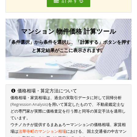
計算する
マンション 物件価格 計算ツール
「条件選択」から条件を選択し、「計算する」ボタンを押す
と算定結果がここに表示されます。
価格相場・算定方法について
価格相場・家賃相場は、過去の実取引データに対して回帰分析
(Regression Analysis)を用いて算定したもので、 不動産鑑定士な
どの専門家が実際に価格査定を行う際と同等の算定手法を適用し
ています。
ウチノカチが提供するまあぁろーマンションの価格相場、家賃相
場は
法華寺町のマンション相場
における、 国土交通省の中古マン