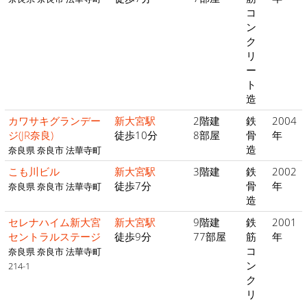
コ
ン
ク
リ
ー
ト
造
カワサキグランデー
新大宮駅
2階建
鉄
2004
ジ(JR奈良)
徒歩10分
8部屋
骨
年
造
奈良県 奈良市 法華寺町
こも川ビル
新大宮駅
3階建
鉄
2002
徒歩7分
骨
年
奈良県 奈良市 法華寺町
造
セレナハイム新大宮
新大宮駅
9階建
鉄
2001
セントラルステージ
徒歩9分
77部屋
筋
年
コ
奈良県 奈良市 法華寺町
ン
214-1
ク
リ