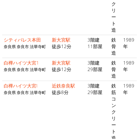
ク
リ
ー
ト
造
シティパレス本田
新大宮駅
3階建
鉄
1989
徒歩12分
11部屋
骨
年
奈良県 奈良市 法華寺町
造
白樺ハイツ大宮1
新大宮駅
3階建
鉄
1989
徒歩12分
29部屋
骨
年
奈良県 奈良市 法華寺町
造
白樺ハイツ大宮I
近鉄奈良駅
3階建
鉄
1989
徒歩8分
29部屋
筋
年
奈良県 奈良市 法華寺町
コ
ン
ク
リ
ー
ト
造