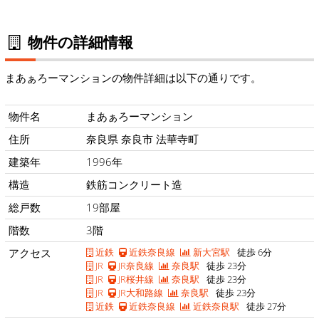
物件の詳細情報
まあぁろーマンションの物件詳細は以下の通りです。
物件名
まあぁろーマンション
住所
奈良県 奈良市 法華寺町
建築年
1996年
構造
鉄筋コンクリート造
総戸数
19部屋
階数
3階
アクセス
近鉄
近鉄奈良線
新大宮駅
徒歩 6分
JR
JR奈良線
奈良駅
徒歩 23分
JR
JR桜井線
奈良駅
徒歩 23分
JR
JR大和路線
奈良駅
徒歩 23分
近鉄
近鉄奈良線
近鉄奈良駅
徒歩 27分