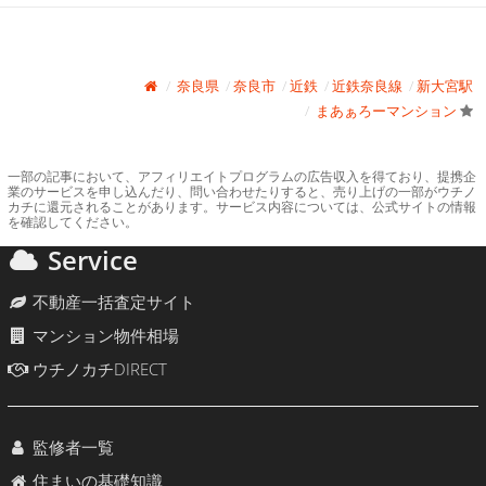
奈良県
奈良市
近鉄
近鉄奈良線
新大宮駅
まあぁろーマンション
一部の記事において、アフィリエイトプログラムの広告収入を得ており、提携企
業のサービスを申し込んだり、問い合わせたりすると、売り上げの一部がウチノ
カチに還元されることがあります。サービス内容については、公式サイトの情報
を確認してください。
Service
不動産一括査定サイト
マンション物件相場
ウチノカチDIRECT
監修者一覧
住まいの基礎知識