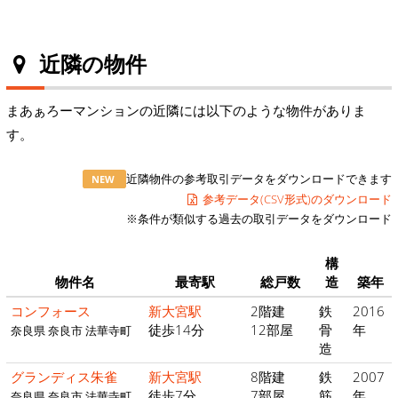
近隣の物件
まあぁろーマンションの近隣には以下のような物件がありま
す。
近隣物件の参考取引データをダウンロードできます
NEW
参考データ(CSV形式)のダウンロード
※条件が類似する過去の取引データをダウンロード
構
物件名
最寄駅
総戸数
造
築年
コンフォース
新大宮駅
2階建
鉄
2016
徒歩14分
12部屋
骨
年
奈良県 奈良市 法華寺町
造
グランディス朱雀
新大宮駅
8階建
鉄
2007
徒歩7分
7部屋
筋
年
奈良県 奈良市 法華寺町