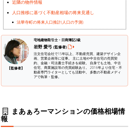
近隣の物件情報
人口推移に基づく不動産相場の将来見通し
法華寺町の将来人口推計(人口の予測)
宅地建物取引士・日商簿記2級
岩野 愛弓
(監修者)
注文住宅会社で15年以上、不動産売買、建築デザイン企
画、営業企画等に従事。 主に土地や中古住宅の売買契
約、金融・司法書士手続きを経験。
自身でも土地、中古
住宅、商業施設等の売買経験あり。 2016年より住宅・不
【監修者】
動産専門ライターとしても活動中。 多数の不動産メディ
アで執筆・監修。
まあぁろーマンションの価格相場情
報