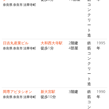
コ
奈良県 奈良市 法華寺町
ン
ク
リ
ー
ト
造
日吉丸産業ビル
大和西大寺駅
2階建
鉄
1995
徒歩1分
4部屋
筋
年
奈良県 奈良市 法華寺町
コ
ン
ク
リ
ー
ト
造
岡専アビタシオン
新大宮駅
3階建
鉄
1990
徒歩10分
筋
年
奈良県 奈良市 法華寺町
コ
ン