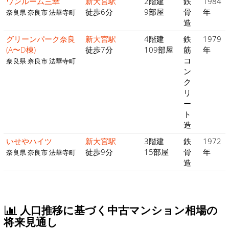
ワンルーム三幸
新大宮駅
2階建
鉄
1984
徒歩6分
9部屋
骨
年
奈良県 奈良市 法華寺町
造
グリーンパーク奈良
新大宮駅
4階建
鉄
1979
(A〜D棟)
徒歩7分
109部屋
筋
年
コ
奈良県 奈良市 法華寺町
ン
ク
リ
ー
ト
造
いせやハイツ
新大宮駅
3階建
鉄
1972
徒歩9分
15部屋
骨
年
奈良県 奈良市 法華寺町
造
人口推移に基づく中古マンション相場の
将来見通し