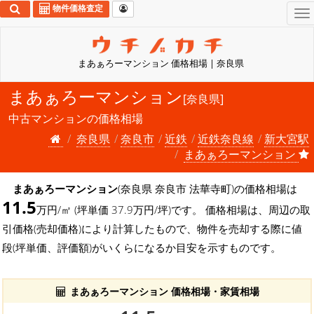
物件価格査定
To
na
まあぁろーマンション 価格相場 | 奈良県
まあぁろーマンション
[奈良県]
中古マンションの価格相場
奈良県
奈良市
近鉄
近鉄奈良線
新大宮駅
まあぁろーマンション
まあぁろーマンション
(奈良県 奈良市 法華寺町)の価格相場は
11.5
万円/㎡ (坪単価 37.9万円/坪)です。 価格相場は、周辺の取
引価格(売却価格)により計算したもので、物件を売却する際に値
段(坪単価、評価額)がいくらになるか目安を示すものです。
まあぁろーマンション 価格相場・家賃相場