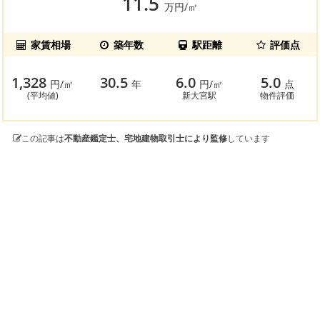
11.5
万円/㎡
家賃相場
築年数
駅距離
評価点
1,328
30.5
6.0
5.0
円/㎡
年
円/㎡
点
(平均値)
新大宮駅
物件評価
この記事は
不動産鑑定士、宅地建物取引士により監修
しています