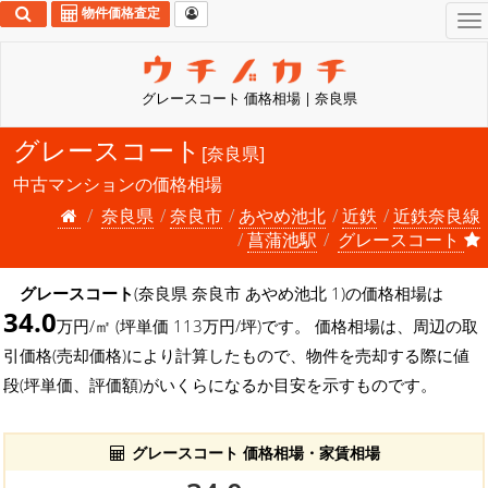
物件価格査定
To
na
グレースコート 価格相場 | 奈良県
グレースコート
[奈良県]
中古マンションの価格相場
奈良県
奈良市
あやめ池北
近鉄
近鉄奈良線
菖蒲池駅
グレースコート
グレースコート
(奈良県 奈良市 あやめ池北 1)の価格相場は
34.0
万円/㎡ (坪単価 113万円/坪)です。 価格相場は、周辺の取
引価格(売却価格)により計算したもので、物件を売却する際に値
段(坪単価、評価額)がいくらになるか目安を示すものです。
グレースコート 価格相場・家賃相場