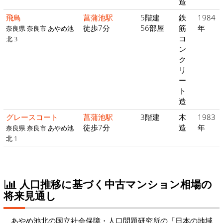
造
飛鳥
菖蒲池駅
5階建
鉄
1984
徒歩7分
56部屋
筋
年
奈良県 奈良市 あやめ池
コ
北 3
ン
ク
リ
ー
ト
造
グレースコート
菖蒲池駅
3階建
木
1983
徒歩7分
造
年
奈良県 奈良市 あやめ池
北 1
人口推移に基づく中古マンション相場の
将来見通し
あやめ池北の国立社会保障・人口問題研究所の「日本の地域