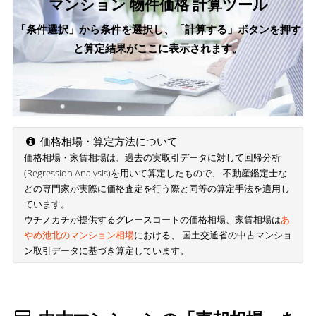
マンション 物件価格 計算ツール
「条件選択」から条件を選択し、「計算する」ボタンを押す
と算定結果がここに表示されます。
価格相場・算定方法について
価格相場・家賃相場は、過去の実取引データに対して回帰分析
(Regression Analysis)を用いて算定したもので、 不動産鑑定士な
どの専門家が実際に価格査定を行う際と同等の算定手法を適用し
ています。
ウチノカチが提供するグレースコートの価格相場、家賃相場は
あ
やめ池北のマンション相場
における、 国土交通省の中古マンショ
ン取引データに基づき算定しています。