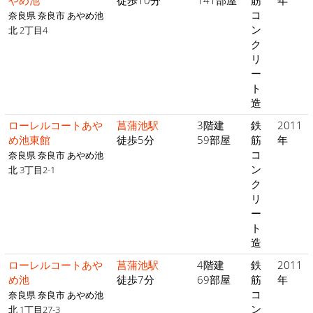
やめ池
徒歩10分
141部屋
筋
年
コ
奈良県 奈良市 あやめ池
ン
北 2丁目4
ク
リ
ー
ト
造
ローレルコートあや
菖蒲池駅
3階建
鉄
2011
め池東館
徒歩5分
59部屋
筋
年
コ
奈良県 奈良市 あやめ池
ン
北 3丁目2-1
ク
リ
ー
ト
造
ローレルコートあや
菖蒲池駅
4階建
鉄
2011
め池
徒歩7分
69部屋
筋
年
コ
奈良県 奈良市 あやめ池
ン
北 1丁目27-3