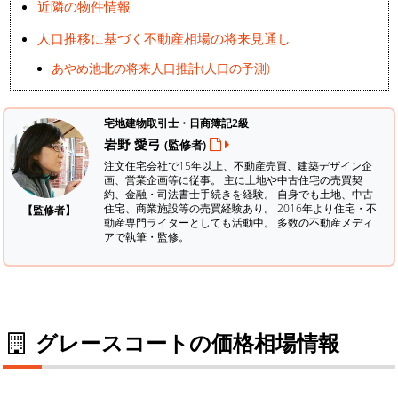
近隣の物件情報
人口推移に基づく不動産相場の将来見通し
あやめ池北の将来人口推計(人口の予測)
宅地建物取引士・日商簿記2級
岩野 愛弓
(監修者)
注文住宅会社で15年以上、不動産売買、建築デザイン企
画、営業企画等に従事。 主に土地や中古住宅の売買契
約、金融・司法書士手続きを経験。
自身でも土地、中古
住宅、商業施設等の売買経験あり。 2016年より住宅・不
【監修者】
動産専門ライターとしても活動中。 多数の不動産メディ
アで執筆・監修。
グレースコートの価格相場情報