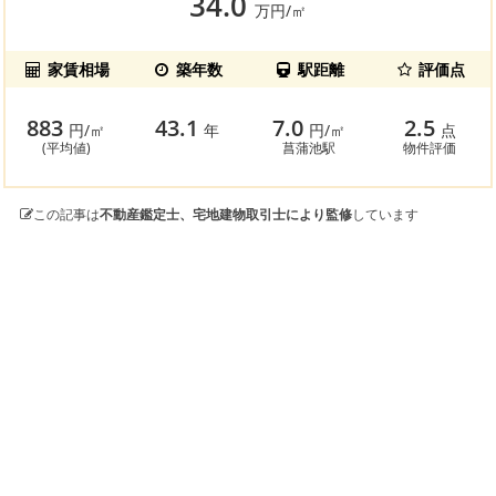
34.0
万円/㎡
家賃相場
築年数
駅距離
評価点
883
43.1
7.0
2.5
円/㎡
年
円/㎡
点
(平均値)
菖蒲池駅
物件評価
この記事は
不動産鑑定士、宅地建物取引士により監修
しています