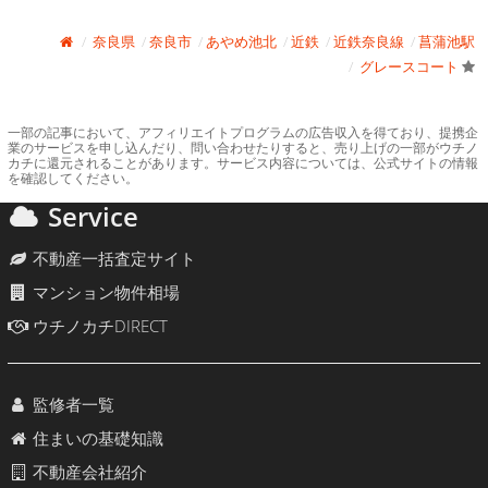
奈良県
奈良市
あやめ池北
近鉄
近鉄奈良線
菖蒲池駅
グレースコート
一部の記事において、アフィリエイトプログラムの広告収入を得ており、提携企
業のサービスを申し込んだり、問い合わせたりすると、売り上げの一部がウチノ
カチに還元されることがあります。サービス内容については、公式サイトの情報
を確認してください。
Service
不動産一括査定サイト
マンション物件相場
ウチノカチDIRECT
監修者一覧
住まいの基礎知識
不動産会社紹介