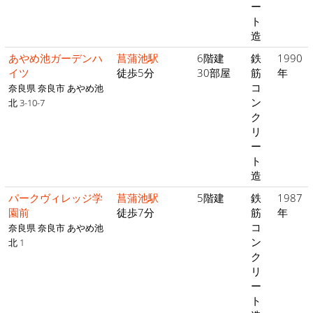
ー
ト
造
あやめ池ガーデンハ
菖蒲池駅
6階建
鉄
1990
イツ
徒歩5分
30部屋
筋
年
コ
奈良県 奈良市 あやめ池
ン
北 3-10-7
ク
リ
ー
ト
造
パークヴィレッジ学
菖蒲池駅
5階建
鉄
1987
園前
徒歩7分
筋
年
コ
奈良県 奈良市 あやめ池
ン
北 1
ク
リ
ー
ト