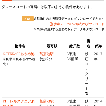
グレースコートの近隣には以下のような物件があります。
近隣物件の参考取引データをダウンロードできます
NEW
参考データ(CSV形式)のダウンロード
※条件が類似する過去の取引データをダウンロード
構
物件名
最寄駅
総戸数
造
築年
K-TERRACEあやめ池
菖蒲池駅
3階建
鉄
2017
徒歩2分
36部屋
筋
年
奈良県 奈良市 あやめ池
コ
北 1
ン
ク
リ
ー
ト
造
ローレルスクエアあ
菖蒲池駅
3階建
鉄
2014