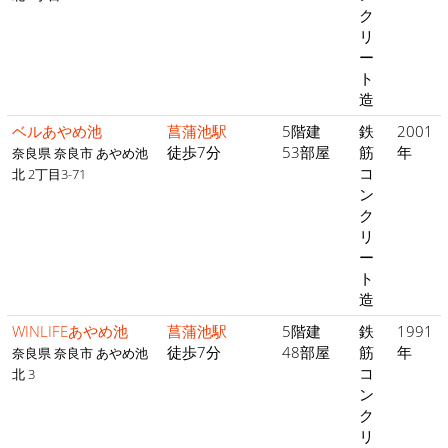
ク
リ
ー
ト
造
ベルあやめ池
菖蒲池駅
5階建
鉄
2001
徒歩7分
53部屋
筋
年
奈良県 奈良市 あやめ池
コ
北 2丁目3-71
ン
ク
リ
ー
ト
造
WINLIFEあやめ池
菖蒲池駅
5階建
鉄
1991
徒歩7分
48部屋
筋
年
奈良県 奈良市 あやめ池
コ
北 3
ン
ク
リ