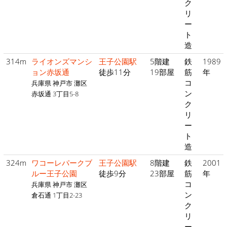
ク
リ
ー
ト
造
314m
ライオンズマンシ
王子公園駅
5階建
鉄
1989
ョン赤坂通
徒歩11分
19部屋
筋
年
コ
兵庫県 神戸市 灘区
ン
赤坂通 3丁目5-8
ク
リ
ー
ト
造
324m
ワコーレパークブ
王子公園駅
8階建
鉄
2001
ルー王子公園
徒歩9分
23部屋
筋
年
コ
兵庫県 神戸市 灘区
ン
倉石通 1丁目2-23
ク
リ
ー