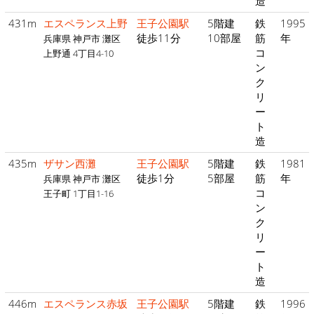
造
431m
エスペランス上野
王子公園駅
5階建
鉄
1995
徒歩11分
10部屋
筋
年
兵庫県 神戸市 灘区
コ
上野通 4丁目4-10
ン
ク
リ
ー
ト
造
435m
ザサン西灘
王子公園駅
5階建
鉄
1981
徒歩1分
5部屋
筋
年
兵庫県 神戸市 灘区
コ
王子町 1丁目1-16
ン
ク
リ
ー
ト
造
446m
エスペランス赤坂
王子公園駅
5階建
鉄
1996