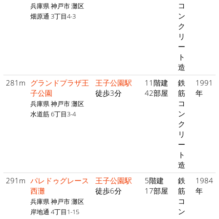
コ
兵庫県 神戸市 灘区
ン
畑原通 3丁目4-3
ク
リ
ー
ト
造
281m
グランドプラザ王
王子公園駅
11階建
鉄
1991
子公園
徒歩3分
42部屋
筋
年
コ
兵庫県 神戸市 灘区
ン
水道筋 6丁目3-4
ク
リ
ー
ト
造
291m
パレドゥグレース
王子公園駅
5階建
鉄
1984
西灘
徒歩6分
17部屋
筋
年
コ
兵庫県 神戸市 灘区
ン
岸地通 4丁目1-15