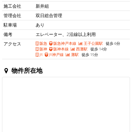
施工会社
新井組
管理会社
双日総合管理
駐車場
あり
備考
エレベーター、2沿線以上利用
アクセス
阪急
阪急神戸本線
王子公園駅
徒歩 6分
阪神
阪神本線
西灘駅
徒歩 14分
JR
JR神戸線
灘駅
徒歩 15分
物件所在地