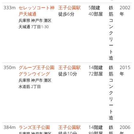
333m
セレッソコート神
王子公園駅
5階建
鉄
2002
戸天城通
徒歩6分
40部屋
筋
年
コ
兵庫県 神戸市 灘区
ン
天城通 7丁目1-30
ク
リ
ー
ト
造
350m
グルーブ王子公園
王子公園駅
14階建
鉄
2015
グランウイング
徒歩10分
72部屋
筋
年
コ
兵庫県 神戸市 灘区
ン
水道筋 2丁目
ク
リ
ー
ト
造
384m
ランズ王子公園
王子公園駅
14階建
鉄
2006
徒歩10分
89部屋
筋
年
兵庫県 神戸市 灘区