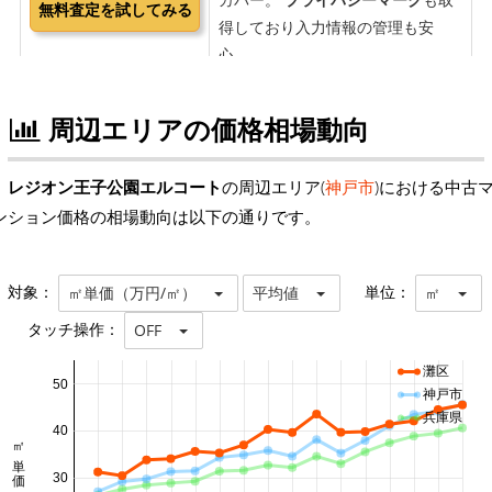
周辺エリアの価格相場動向
レジオン王子公園エルコート
の周辺エリア(
神戸市
)における中古
ンション価格の相場動向は以下の通りです。
対象：
単位：
㎡単価（万円/㎡）
平均値
㎡
タッチ操作：
OFF
灘区
50
神戸市
兵庫県
40
㎡単価 万円/㎡
30