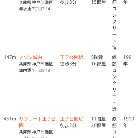
徒歩8分
15部屋
筋
年
兵庫県 神戸市 灘区
コ
赤坂通 7丁目3-14
ン
ク
リ
ー
ト
造
447m
メゾン城内
王子公園駅
5階建
鉄
1981
徒歩3分
16部屋
筋
年
兵庫県 神戸市 灘区
コ
城内通 1丁目5-13
ン
ク
リ
ー
ト
造
451m
リブコート王子公
王子公園駅
11階建
鉄
1999
園
徒歩2分
20部屋
筋
年
コ
兵庫県 神戸市 灘区