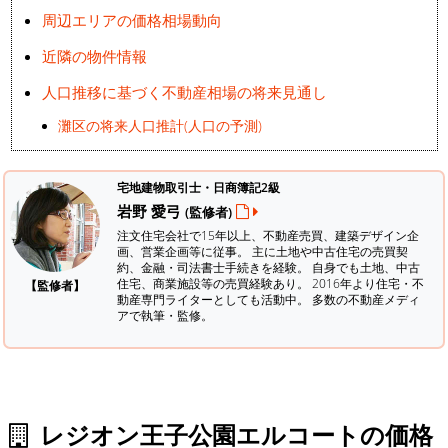
周辺エリアの価格相場動向
近隣の物件情報
人口推移に基づく不動産相場の将来見通し
灘区の将来人口推計(人口の予測)
宅地建物取引士・日商簿記2級
岩野 愛弓
(監修者)
注文住宅会社で15年以上、不動産売買、建築デザイン企
画、営業企画等に従事。 主に土地や中古住宅の売買契
約、金融・司法書士手続きを経験。
自身でも土地、中古
住宅、商業施設等の売買経験あり。 2016年より住宅・不
【監修者】
動産専門ライターとしても活動中。 多数の不動産メディ
アで執筆・監修。
レジオン王子公園エルコートの価格