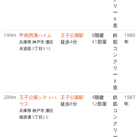
リ
ー
ト
造
199m
甲南西灘ハイム
王子公園駅
8階建
鉄
1980
徒歩4分
41部屋
筋
年
兵庫県 神戸市 灘区
コ
水道筋 5丁目3-13
ン
ク
リ
ー
ト
造
209m
王子公園シティハ
王子公園駅
4階建
鉄
1987
ウス
徒歩8分
12部屋
筋
年
コ
兵庫県 神戸市 灘区
ン
畑原通 5丁目2-5
ク
リ
ー