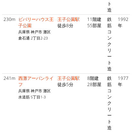
ト
造
230m
ビバリーハウス王
王子公園駅
11階建
鉄
1992
子公園
徒歩8分
55部屋
筋
年
コ
兵庫県 神戸市 灘区
ン
倉石通 2丁目2-23
ク
リ
ー
ト
造
241m
西灘アーバンライ
王子公園駅
8階建
鉄
1977
フ
徒歩5分
28部屋
筋
年
コ
兵庫県 神戸市 灘区
ン
水道筋 5丁目1-3
ク
リ
ー
ト
造