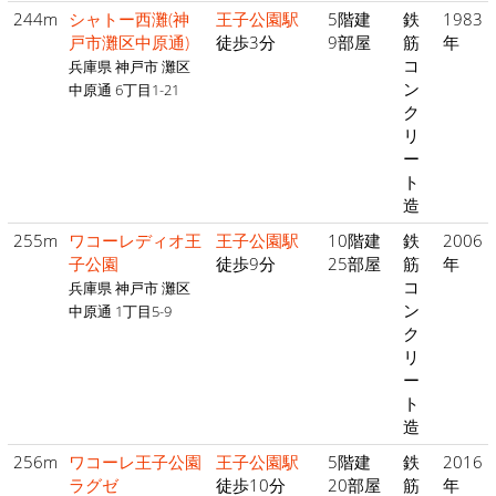
244m
シャトー西灘(神
王子公園駅
5階建
鉄
1983
戸市灘区中原通)
徒歩3分
9部屋
筋
年
コ
兵庫県 神戸市 灘区
ン
中原通 6丁目1-21
ク
リ
ー
ト
造
255m
ワコーレディオ王
王子公園駅
10階建
鉄
2006
子公園
徒歩9分
25部屋
筋
年
コ
兵庫県 神戸市 灘区
ン
中原通 1丁目5-9
ク
リ
ー
ト
造
256m
ワコーレ王子公園
王子公園駅
5階建
鉄
2016
ラグゼ
徒歩10分
20部屋
筋
年