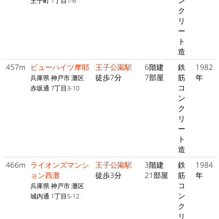
ン
王子町 1丁目1-6
ク
リ
ー
ト
造
457m
ビューハイツ摩耶
王子公園駅
6階建
鉄
1982
徒歩7分
7部屋
筋
年
兵庫県 神戸市 灘区
コ
赤坂通 7丁目3-10
ン
ク
リ
ー
ト
造
466m
ライオンズマンシ
王子公園駅
3階建
鉄
1984
ョン西灘
徒歩3分
21部屋
筋
年
コ
兵庫県 神戸市 灘区
ン
城内通 1丁目5-12
ク
リ