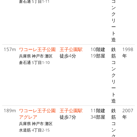
コ
倉石通 5丁目1-11
ン
ク
リ
ー
ト
造
157m
ワコーレ王子公園
王子公園駅
10階建
鉄
1998
徒歩4分
19部屋
筋
年
兵庫県 神戸市 灘区
コ
倉石通 5丁目1-10
ン
ク
リ
ー
ト
造
189m
ワコーレ王子公園
王子公園駅
11階建
鉄
2007
アグレア
徒歩7分
34部屋
筋
年
コ
兵庫県 神戸市 灘区
ン
水道筋 4丁目2-15
ク