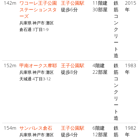
142m
ワコーレ王子公園
王子公園駅
11階建
鉄
2015
ステーションスタ
徒歩6分
30部屋
筋
年
ーズ
コ
ン
兵庫県 神戸市 灘区
ク
倉石通 3丁目1-9
リ
ー
ト
造
152m
甲南オークス摩耶
王子公園駅
4階建
鉄
1983
徒歩8分
22部屋
筋
年
兵庫県 神戸市 灘区
コ
天城通 4丁目3-12
ン
ク
リ
ー
ト
造
154m
サンパレス倉石
王子公園駅
6階建
鉄
1982
徒歩4分
12部屋
筋
年
兵庫県 神戸市 灘区