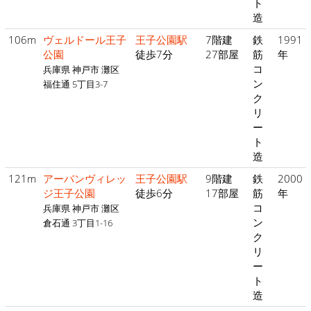
ト
造
106m
ヴェルドール王子
王子公園駅
7階建
鉄
1991
公園
徒歩7分
27部屋
筋
年
コ
兵庫県 神戸市 灘区
ン
福住通 5丁目3-7
ク
リ
ー
ト
造
121m
アーバンヴィレッ
王子公園駅
9階建
鉄
2000
ジ王子公園
徒歩6分
17部屋
筋
年
コ
兵庫県 神戸市 灘区
ン
倉石通 3丁目1-16
ク
リ
ー
ト
造