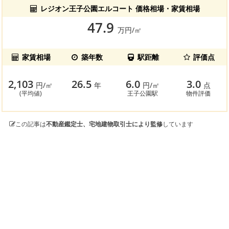
レジオン王子公園エルコート 価格相場・家賃相場
47.9
万円/㎡
家賃相場
築年数
駅距離
評価点
2,103
26.5
6.0
3.0
円/㎡
年
円/㎡
点
(平均値)
王子公園駅
物件評価
この記事は
不動産鑑定士、宅地建物取引士により監修
しています