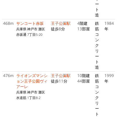
ー
ト
造
468m
サンコート赤坂
王子公園駅
4階建
鉄
1984
徒歩8分
13部屋
筋
年
兵庫県 神戸市 灘区
コ
赤坂通 7丁目5-20
ン
ク
リ
ー
ト
造
476m
ライオンズマンシ
王子公園駅
10階建
鉄
1999
ョン王子公園ヴィ
徒歩11分
44部屋
筋
年
アーレ
コ
ン
兵庫県 神戸市 灘区
ク
水道筋 1丁目8-2
リ
ー
ト