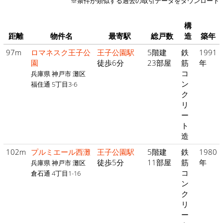
※条件が類似する過去の取引データをダウンロード
構
距離
物件名
最寄駅
総戸数
造
築年
97m
ロマネスク王子公
王子公園駅
5階建
鉄
1991
園
徒歩6分
23部屋
筋
年
コ
兵庫県 神戸市 灘区
ン
福住通 5丁目3-6
ク
リ
ー
ト
造
102m
プルミエール西灘
王子公園駅
5階建
鉄
1980
徒歩5分
11部屋
筋
年
兵庫県 神戸市 灘区
コ
倉石通 4丁目1-16
ン
ク
リ
ー