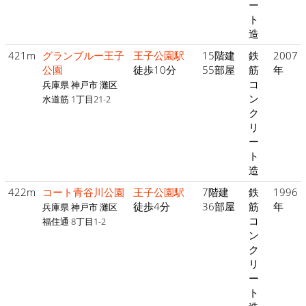
ー
ト
造
421m
グランブルー王子
王子公園駅
15階建
鉄
2007
公園
徒歩10分
55部屋
筋
年
コ
兵庫県 神戸市 灘区
ン
水道筋 1丁目21-2
ク
リ
ー
ト
造
422m
コート青谷川公園
王子公園駅
7階建
鉄
1996
徒歩4分
36部屋
筋
年
兵庫県 神戸市 灘区
コ
福住通 8丁目1-2
ン
ク
リ
ー
ト