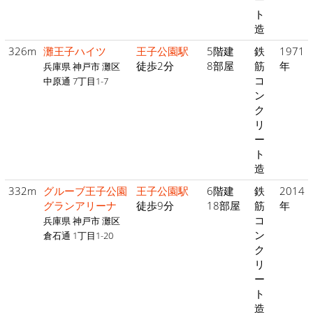
ト
造
326m
灘王子ハイツ
王子公園駅
5階建
鉄
1971
徒歩2分
8部屋
筋
年
兵庫県 神戸市 灘区
コ
中原通 7丁目1-7
ン
ク
リ
ー
ト
造
332m
グルーブ王子公園
王子公園駅
6階建
鉄
2014
グランアリーナ
徒歩9分
18部屋
筋
年
コ
兵庫県 神戸市 灘区
ン
倉石通 1丁目1-20
ク
リ
ー
ト
造