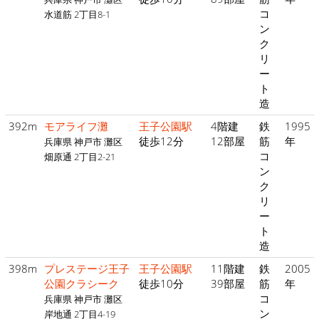
コ
水道筋 2丁目8-1
ン
ク
リ
ー
ト
造
392m
モアライフ灘
王子公園駅
4階建
鉄
1995
徒歩12分
12部屋
筋
年
兵庫県 神戸市 灘区
コ
畑原通 2丁目2-21
ン
ク
リ
ー
ト
造
398m
プレステージ王子
王子公園駅
11階建
鉄
2005
公園クラシーク
徒歩10分
39部屋
筋
年
コ
兵庫県 神戸市 灘区
ン
岸地通 2丁目4-19