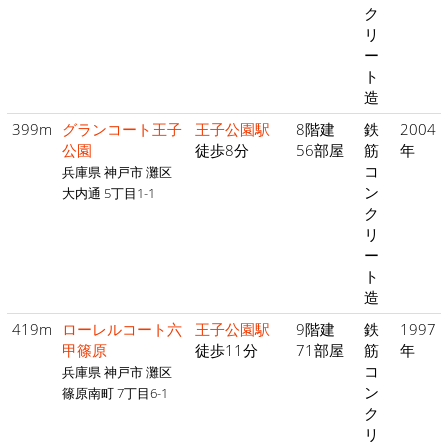
ク
リ
ー
ト
造
399m
グランコート王子
王子公園駅
8階建
鉄
2004
公園
徒歩8分
56部屋
筋
年
コ
兵庫県 神戸市 灘区
ン
大内通 5丁目1-1
ク
リ
ー
ト
造
419m
ローレルコート六
王子公園駅
9階建
鉄
1997
甲篠原
徒歩11分
71部屋
筋
年
コ
兵庫県 神戸市 灘区
ン
篠原南町 7丁目6-1
ク
リ