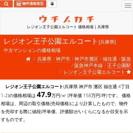
物件価格査定
To
na
レジオン王子公園エルコート 価格相場 | 兵庫県
レジオン王子公園エルコート
[兵庫県]
中古マンションの価格相場
兵庫県
神戸市
神戸市灘区
福住通
阪急
阪急神戸本線
王子公園駅
レジオン王子公園エルコート
レジオン王子公園エルコート
(兵庫県 神戸市 灘区 福住通 4丁目
47.9
1-2)の価格相場は
万円/㎡ (坪単価 158万円/坪)です。 価格
相場は、周辺の取引価格(売却価格)により計算したもので、物件
を売却する際に値段(坪単価、評価額)がいくらになるか目安を示
すものです。