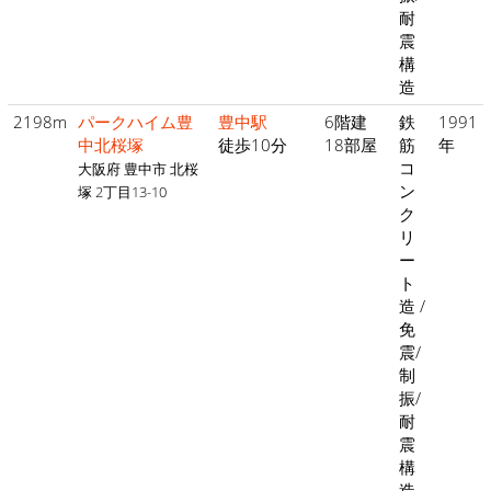
耐
震
構
造
2198m
パークハイム豊
豊中駅
6階建
鉄
1991
中北桜塚
徒歩10分
18部屋
筋
年
コ
大阪府 豊中市 北桜
ン
塚 2丁目13-10
ク
リ
ー
ト
造 /
免
震/
制
振/
耐
震
構
造