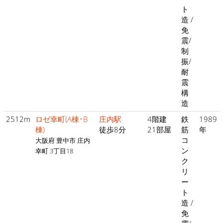
ト
造 /
免
震/
制
振/
耐
震
構
造
2512m
ロゼ幸町(A棟･B
庄内駅
4階建
鉄
1989
棟)
徒歩8分
21部屋
筋
年
コ
大阪府 豊中市 庄内
ン
幸町 3丁目18
ク
リ
ー
ト
造 /
免