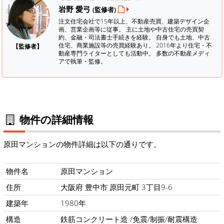
岩野 愛弓
(監修者)
注文住宅会社で15年以上、不動産売買、建築デザイン企
画、営業企画等に従事。 主に土地や中古住宅の売買契
約、金融・司法書士手続きを経験。
自身でも土地、中古
住宅、商業施設等の売買経験あり。 2016年より住宅・不
【監修者】
動産専門ライターとしても活動中。 多数の不動産メディ
アで執筆・監修。
物件の詳細情報
原田マンションの物件詳細は以下の通りです。
物件名
原田マンション
住所
大阪府 豊中市 原田元町 3丁目9-6
建築年
1980年
構造
鉄筋コンクリート造 /免震/制振/耐震構造