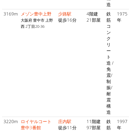
造
3169m
メゾン豊中上野
少路駅
4階建
鉄
1975
徒歩16分
21部屋
筋
年
大阪府 豊中市 上野
コ
西 2丁目20-36
ン
ク
リ
ー
ト
造 /
免
震/
制
振/
耐
震
構
造
3220m
ロイヤルコート
庄内駅
11階建
鉄
1997
豊中3番館
徒歩11分
97部屋
筋
年