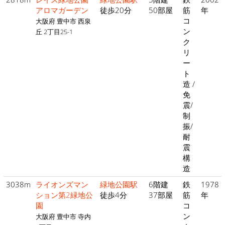
アロマガーデン
徒歩20分
50部屋
筋
年
コ
大阪府 豊中市 西泉
ン
丘 2丁目25-1
ク
リ
ー
ト
造 /
免
震/
制
振/
耐
震
構
造
3038m
ライオンズマン
緑地公園駅
6階建
鉄
1978
ション第2緑地公
徒歩4分
37部屋
筋
年
園
コ
ン
大阪府 豊中市 寺内