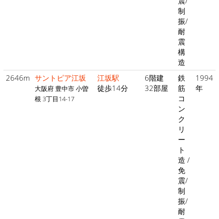
震/
制
振/
耐
震
構
造
2646m
サントピア江坂
江坂駅
6階建
鉄
1994
徒歩14分
32部屋
筋
年
大阪府 豊中市 小曽
コ
根 3丁目14-17
ン
ク
リ
ー
ト
造 /
免
震/
制
振/
耐