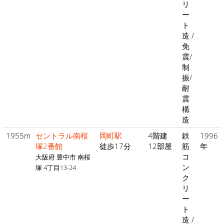
リ
ー
ト
造 /
免
震/
制
振/
耐
震
構
造
1955m
セントラル南桜
岡町駅
4階建
鉄
1996
塚2番館
徒歩17分
12部屋
筋
年
コ
大阪府 豊中市 南桜
ン
塚 4丁目13-24
ク
リ
ー
ト
造 /