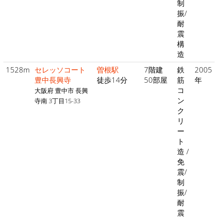
制
振/
耐
震
構
造
1528m
セレッソコート
曽根駅
7階建
鉄
2005
豊中長興寺
徒歩14分
50部屋
筋
年
コ
大阪府 豊中市 長興
ン
寺南 3丁目15-33
ク
リ
ー
ト
造 /
免
震/
制
振/
耐
震