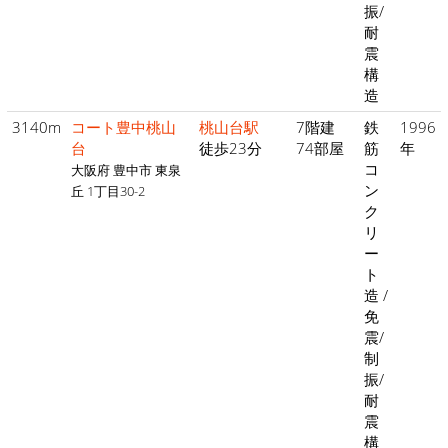
振/
耐
震
構
造
3140m
コート豊中桃山
桃山台駅
7階建
鉄
1996
台
徒歩23分
74部屋
筋
年
コ
大阪府 豊中市 東泉
ン
丘 1丁目30-2
ク
リ
ー
ト
造 /
免
震/
制
振/
耐
震
構