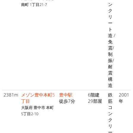
ン
南町 1丁目21-7
ク
リ
ー
ト
造 /
免
震/
制
振/
耐
震
構
造
2381m
メゾン豊中本町5
豊中駅
6階建
鉄
2001
丁目
徒歩7分
29部屋
筋
年
コ
大阪府 豊中市 本町
ン
5丁目2-10
ク
リ
ー