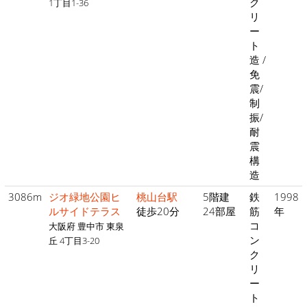
ク
1丁目1-36
リ
ー
ト
造 /
免
震/
制
振/
耐
震
構
造
3086m
ジオ緑地公園ヒ
桃山台駅
5階建
鉄
1998
ルサイドテラス
徒歩20分
24部屋
筋
年
コ
大阪府 豊中市 東泉
ン
丘 4丁目3-20
ク
リ
ー
ト