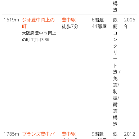
構
造
1619m
ジオ豊中岡上の
豊中駅
6階建
鉄
2006
町
徒歩7分
44部屋
筋
年
コ
大阪府 豊中市 岡上
ン
の町 1丁目3-36
ク
リ
ー
ト
造 /
免
震/
制
振/
耐
震
構
造
1785m
ブランズ豊中パ
豊中駅
9階建
鉄
2012