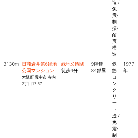
造 /
免
震/
制
振/
耐
震
構
造
3130m
日商岩井第6緑地
緑地公園駅
9階建
鉄
1977
公園マンション
徒歩4分
84部屋
筋
年
コ
大阪府 豊中市 寺内
ン
2丁目13-37
ク
リ
ー
ト
造 /
免
震/
制