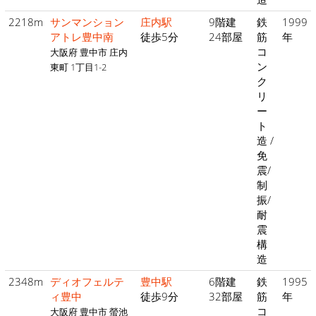
2218m
サンマンション
庄内駅
9階建
鉄
1999
アトレ豊中南
徒歩5分
24部屋
筋
年
コ
大阪府 豊中市 庄内
ン
東町 1丁目1-2
ク
リ
ー
ト
造 /
免
震/
制
振/
耐
震
構
造
2348m
ディオフェルテ
豊中駅
6階建
鉄
1995
ィ豊中
徒歩9分
32部屋
筋
年
コ
大阪府 豊中市 螢池