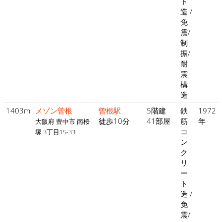
ト
造 /
免
震/
制
振/
耐
震
構
造
1403m
メゾン曽根
曽根駅
5階建
鉄
1972
徒歩10分
41部屋
筋
年
大阪府 豊中市 南桜
コ
塚 3丁目15-33
ン
ク
リ
ー
ト
造 /
免
震/