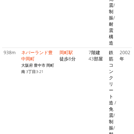
震/
制
振/
耐
震
構
造
938m
ネバーランド豊
岡町駅
7階建
鉄
2002
中岡町
徒歩8分
43部屋
筋
年
コ
大阪府 豊中市 岡町
ン
南 3丁目3-21
ク
リ
ー
ト
造 /
免
震/
制
振/
耐