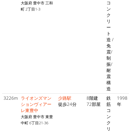
コ
大阪府 豊中市 三和
ン
町 2丁目1-3
ク
リ
ー
ト
造 /
免
震/
制
振/
耐
震
構
造
3226m
ライオンズマン
少路駅
8階建
鉄
1998
ションヴィアー
徒歩24分
72部屋
筋
年
レ東豊中
コ
ン
大阪府 豊中市 東豊
ク
中町 6丁目21-36
リ