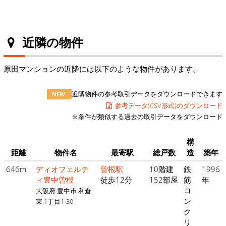
近隣の物件
原田マンションの近隣には以下のような物件があります。
近隣物件の参考取引データをダウンロードできます
NEW
参考データ(CSV形式)のダウンロード
※条件が類似する過去の取引データをダウンロード
構
距離
物件名
最寄駅
総戸数
造
築年
646m
ディオフェルテ
曽根駅
10階建
鉄
1996
ィ豊中曽根
徒歩12分
152部屋
筋
年
コ
大阪府 豊中市 利倉
ン
東 1丁目1-30
ク
リ