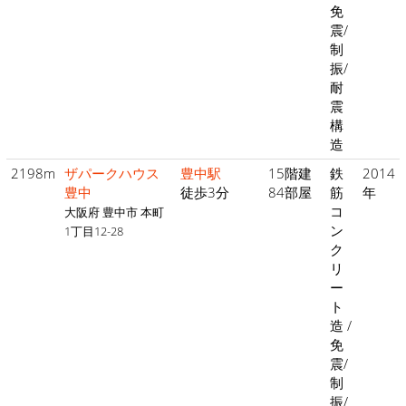
免
震/
制
振/
耐
震
構
造
2198m
ザパークハウス
豊中駅
15階建
鉄
2014
豊中
徒歩3分
84部屋
筋
年
コ
大阪府 豊中市 本町
ン
1丁目12-28
ク
リ
ー
ト
造 /
免
震/
制
振/