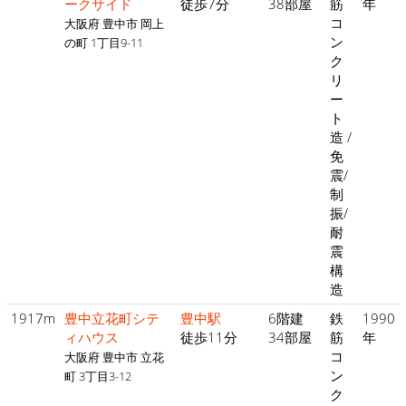
ークサイド
徒歩7分
38部屋
筋
年
コ
大阪府 豊中市 岡上
ン
の町 1丁目9-11
ク
リ
ー
ト
造 /
免
震/
制
振/
耐
震
構
造
1917m
豊中立花町シテ
豊中駅
6階建
鉄
1990
ィハウス
徒歩11分
34部屋
筋
年
コ
大阪府 豊中市 立花
ン
町 3丁目3-12
ク