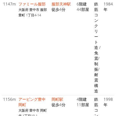
1147m
ファミール服部
服部天神駅
6階建
鉄
1984
徒歩4分
44部屋
筋
年
大阪府 豊中市 服部
コ
豊町 1丁目4-14
ン
ク
リ
ー
ト
造 /
免
震/
制
振/
耐
震
構
造
1156m
アービング豊中
岡町駅
4階建
鉄
1998
岡町
徒歩4分
11部屋
筋
年
コ
大阪府 豊中市 岡町
ン
北 1丁目10-1