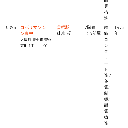
震
構
造
1009m
コボリマンショ
曽根駅
7階建
鉄
1973
ン豊中
徒歩5分
155部屋
筋
年
コ
大阪府 豊中市 曽根
ン
東町 1丁目11-46
ク
リ
ー
ト
造 /
免
震/
制
振/
耐
震
構
造