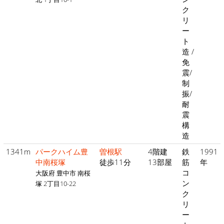
ク
リ
ー
ト
造 /
免
震/
制
振/
耐
震
構
造
1341m
パークハイム豊
曽根駅
4階建
鉄
1991
中南桜塚
徒歩11分
13部屋
筋
年
コ
大阪府 豊中市 南桜
ン
塚 2丁目10-22
ク
リ
ー