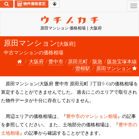
物件価格査定
To
na
原田マンション 価格相場 | 大阪府
原田マンション
[大阪府]
中古マンションの価格相場
大阪府
豊中市
原田元町
阪急
阪急宝塚本線
曽根駅
原田マンション
原田マンション(大阪府 豊中市 原田元町 3丁目9-6)の価格相場を
算定することができませんでした。 過去にこのエリアで取引され
た物件データが十分に存在しておりません。
周辺エリアの価格相場は、『
豊中市のマンション相場
』の記事
を参照してください。 また、土地部分の価格相場は、『
豊中市の
土地相場
』の記事から確認することができます。