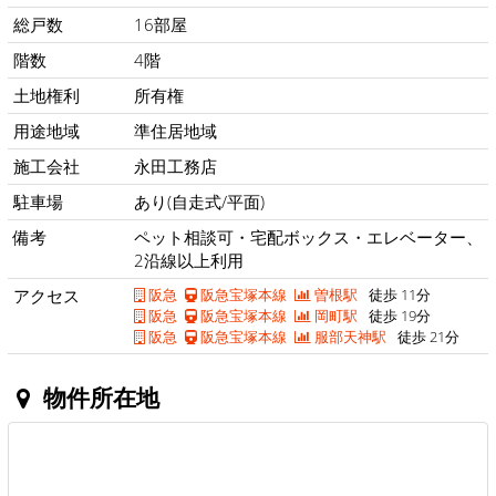
総戸数
16部屋
階数
4階
土地権利
所有権
用途地域
準住居地域
施工会社
永田工務店
駐車場
あり(自走式/平面)
備考
ペット相談可・宅配ボックス・エレベーター、
2沿線以上利用
アクセス
阪急
阪急宝塚本線
曽根駅
徒歩 11分
阪急
阪急宝塚本線
岡町駅
徒歩 19分
阪急
阪急宝塚本線
服部天神駅
徒歩 21分
物件所在地