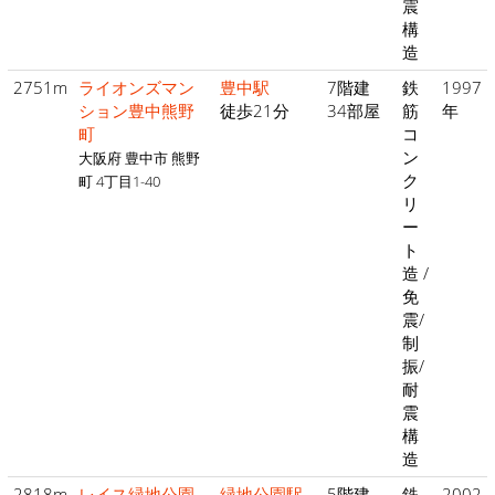
震
構
造
2751m
ライオンズマン
豊中駅
7階建
鉄
1997
ション豊中熊野
徒歩21分
34部屋
筋
年
町
コ
ン
大阪府 豊中市 熊野
ク
町 4丁目1-40
リ
ー
ト
造 /
免
震/
制
振/
耐
震
構
造
2818m
レイス緑地公園
緑地公園駅
5階建
鉄
2002