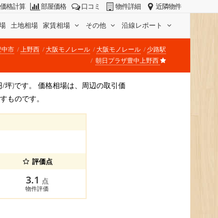
価格計算
部屋価格
口コミ
物件詳細
近隣物件
場
土地相場
家賃相場
その他
沿線レポート
豊中市
上野西
大阪モノレール
大阪モノレール
少路駅
朝日プラザ豊中上野西
9万円/坪)です。 価格相場は、周辺の取引価
示すものです。
評価点
3.1
点
物件評価