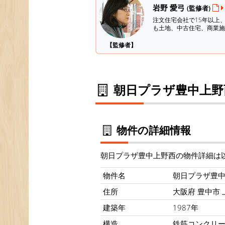
岩野 愛弓
(監修者)
注文住宅会社で15年以上
も土地、中古住宅、商業施
【監修者】
朝日プラザ豊中上野
物件の詳細情報
朝日プラザ豊中上野西の物件詳細は
物件名
朝日プラザ豊
住所
大阪府 豊中市 上
建築年
1987年
構造
鉄筋コンクリ