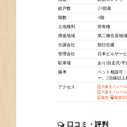
総戸数
29部屋
階数
4階
土地権利
所有権
用途地域
第二種住居地
分譲会社
朝日住建
管理会社
日本ビルサー
駐車場
あり(自走式/平
備考
ペット相談可・
ー、2沿線以上
アクセス
大阪モノレール
大阪モノレール
阪急
阪急宝
口コミ・評判