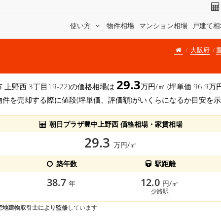
使い方
物件相場
マンション相場
戸建て相
大阪府
29.3
市 上野西 3丁目19-22)の価格相場は
万円/㎡ (坪単価 96.
物件を売却する際に値段(坪単価、評価額)がいくらになるか目安を
朝日プラザ豊中上野西 価格相場・家賃相場
29.3
万円/㎡
築年数
駅距離
38.7
12.0
年
円/㎡
少路駅
宅地建物取引士により監修
しています