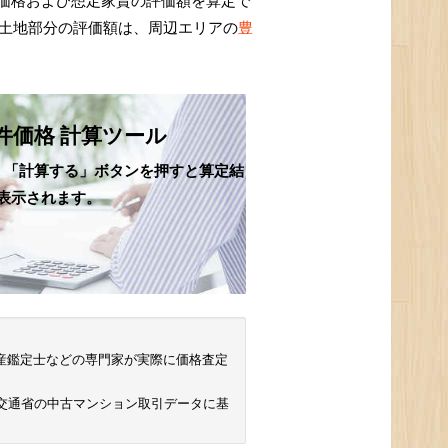
価格および想定家賃の評価額を算定で
、土地部分の評価額は、周辺エリアの
豊
件価格 計算ツール
、「計算する」ボタンを押すと算定結
表示されます。
 不動産鑑定士などの専門家が実際に価格査定
土交通省の中古マンション取引データに基