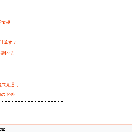
場情報
を計算する
を調べる
将来見通し
の予測)
2級