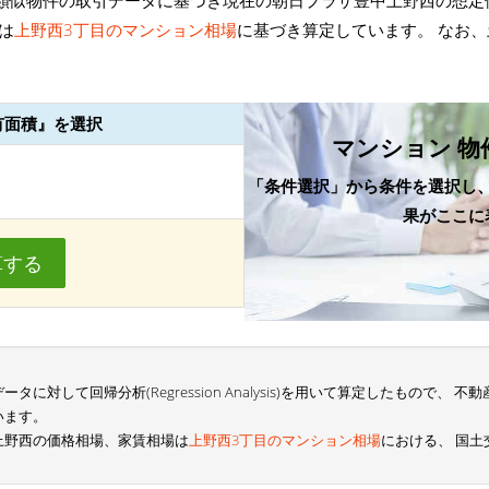
類似物件の取引データに基づき現在の朝日プラザ豊中上野西の想定
は
上野西3丁目のマンション相場
に基づき算定しています。 なお
。
有面積』を選択
マンション 物
「条件選択」から条件を選択し
果がここに
算する
に対して回帰分析(Regression Analysis)を用いて算定したもので、
います。
上野西の価格相場、家賃相場は
上野西3丁目のマンション相場
における、 国