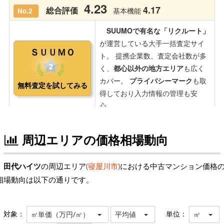
周辺エリアの価格相場動向
田代ハイツ
の周辺エリア(
寝屋川市
)における中古マンション価格
相場動向は以下の通りです。
対象：
単位：
㎡単価（万円/㎡）
平均値
㎡