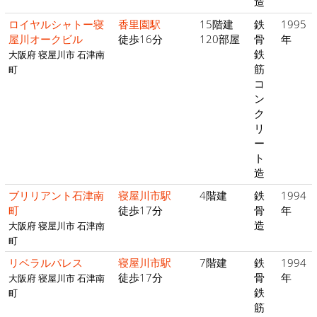
造
ロイヤルシャトー寝
香里園駅
15階建
鉄
1995
屋川オークビル
徒歩16分
120部屋
骨
年
鉄
大阪府 寝屋川市 石津南
筋
町
コ
ン
ク
リ
ー
ト
造
ブリリアント石津南
寝屋川市駅
4階建
鉄
1994
町
徒歩17分
骨
年
造
大阪府 寝屋川市 石津南
町
リベラルパレス
寝屋川市駅
7階建
鉄
1994
徒歩17分
骨
年
大阪府 寝屋川市 石津南
鉄
町
筋