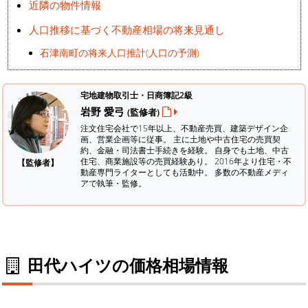
近隣の物件情報
人口推移に基づく不動産相場の将来見通し
石津南町の将来人口推計(人口の予測)
宅地建物取引士・日商簿記2級
岩野 愛弓
(監修者)
注文住宅会社で15年以上、不動産売買、建築デザイン企
画、営業企画等に従事。 主に土地や中古住宅の売買契
約、金融・司法書士手続きを経験。
自身でも土地、中古
住宅、商業施設等の売買経験あり。 2016年より住宅・不
【監修者】
動産専門ライターとしても活動中。 多数の不動産メディ
アで執筆・監修。
田代ハイツの価格相場情報