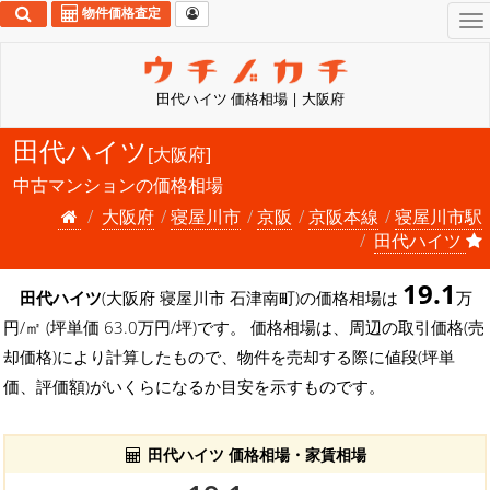
物件価格査定
To
na
田代ハイツ 価格相場 | 大阪府
田代ハイツ
[大阪府]
中古マンションの価格相場
大阪府
寝屋川市
京阪
京阪本線
寝屋川市駅
田代ハイツ
19.1
田代ハイツ
(大阪府 寝屋川市 石津南町)の価格相場は
万
円/㎡ (坪単価 63.0万円/坪)です。 価格相場は、周辺の取引価格(売
却価格)により計算したもので、物件を売却する際に値段(坪単
価、評価額)がいくらになるか目安を示すものです。
田代ハイツ 価格相場・家賃相場