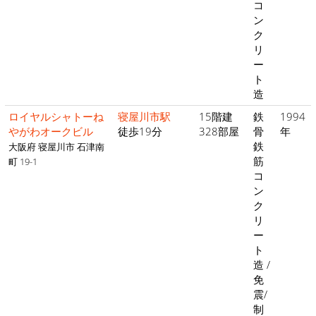
コ
ン
ク
リ
ー
ト
造
ロイヤルシャトーね
寝屋川市駅
15階建
鉄
1994
やがわオークビル
徒歩19分
328部屋
骨
年
鉄
大阪府 寝屋川市 石津南
筋
町 19-1
コ
ン
ク
リ
ー
ト
造 /
免
震/
制