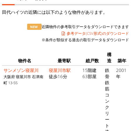
田代ハイツの近隣には以下のような物件があります。
近隣物件の参考取引データをダウンロードできます
NEW
参考データ(CSV形式)のダウンロード
※条件が類似する過去の取引データをダウンロード
構
物件名
最寄駅
総戸数
造
築年
サンメゾン寝屋川
寝屋川市駅
15階建
鉄
2001
徒歩16分
63部屋
骨
年
大阪府 寝屋川市 石津南
鉄
町 13-55
筋
コ
ン
ク
リ
ー
ト