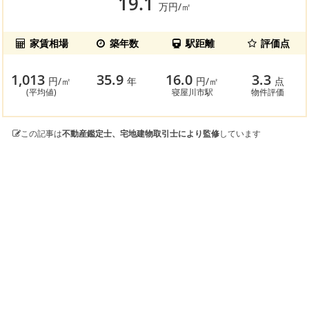
19.1
万円/㎡
家賃相場
築年数
駅距離
評価点
1,013
35.9
16.0
3.3
円/㎡
年
円/㎡
点
(平均値)
寝屋川市駅
物件評価
この記事は
不動産鑑定士、宅地建物取引士により監修
しています