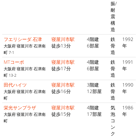
振/
耐
震
構
造
フエリシーダ.石津
寝屋川市駅
4階建
鉄
1992
徒歩13分
6部屋
骨
年
大阪府 寝屋川市 石津南
造
町 7-1
MTコーポ
寝屋川市駅
4階建
鉄
1991
徒歩17分
6部屋
骨
年
大阪府 寝屋川市 石津南
造
町 13-2
田代ハイツ
寝屋川市駅
3階建
鉄
1990
徒歩16分
12部屋
骨
年
大阪府 寝屋川市 石津南
造
町
栄光サンプラザ
寝屋川市駅
4階建
気
1986
徒歩15分
17部屋
泡
年
大阪府 寝屋川市 石津南
コ
町
ン
ク