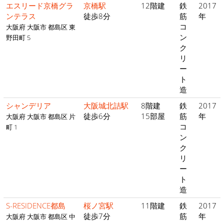
エスリード京橋グラ
京橋駅
12階建
鉄
2017
ンテラス
徒歩8分
筋
年
コ
大阪府 大阪市 都島区 東
ン
野田町 5
ク
リ
ー
ト
造
シャンデリア
大阪城北詰駅
8階建
鉄
2017
徒歩6分
15部屋
筋
年
大阪府 大阪市 都島区 片
コ
町 1
ン
ク
リ
ー
ト
造
S-RESIDENCE都島
桜ノ宮駅
11階建
鉄
2017
徒歩7分
筋
年
大阪府 大阪市 都島区 中