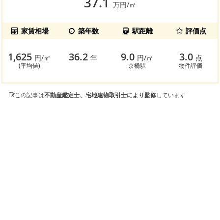
37.1
万円/㎡
家賃相場
築年数
駅距離
評価点
1,625
36.2
9.0
3.0
円/㎡
年
円/㎡
点
(平均値)
京橋駅
物件評価
この記事は
不動産鑑定士、宅地建物取引士により監修
しています