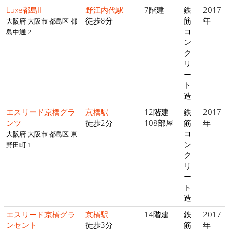
Luxe都島II
野江内代駅
7階建
鉄
2017
徒歩8分
筋
年
大阪府 大阪市 都島区 都
コ
島中通 2
ン
ク
リ
ー
ト
造
エスリード京橋グラ
京橋駅
12階建
鉄
2017
ンツ
徒歩2分
108部屋
筋
年
コ
大阪府 大阪市 都島区 東
ン
野田町 1
ク
リ
ー
ト
造
エスリード京橋グラ
京橋駅
14階建
鉄
2017
ンセント
徒歩3分
筋
年