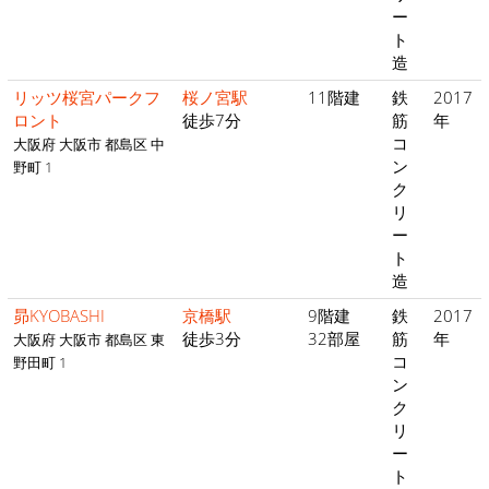
ー
ト
造
リッツ桜宮パークフ
桜ノ宮駅
11階建
鉄
2017
ロント
徒歩7分
筋
年
コ
大阪府 大阪市 都島区 中
ン
野町 1
ク
リ
ー
ト
造
昴KYOBASHI
京橋駅
9階建
鉄
2017
徒歩3分
32部屋
筋
年
大阪府 大阪市 都島区 東
コ
野田町 1
ン
ク
リ
ー
ト