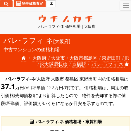
物件価格査定
To
na
パレ･ラフィ-ネ 価格相場 | 大阪府
パレ･ラフィ-ネ
[大阪府]
中古マンションの価格相場
大阪府
大阪市
大阪市都島区
東野田町
JR
JR大阪環状線
京橋駅
パレ･ラフィ-ネ
パレ･ラフィ-ネ
(大阪府 大阪市 都島区 東野田町 4)の価格相場は
37.1
万円/㎡ (坪単価 122万円/坪)です。 価格相場は、周辺の取
引価格(売却価格)により計算したもので、物件を売却する際に値
段(坪単価、評価額)がいくらになるか目安を示すものです。
パレ･ラフィ-ネ 価格相場・家賃相場