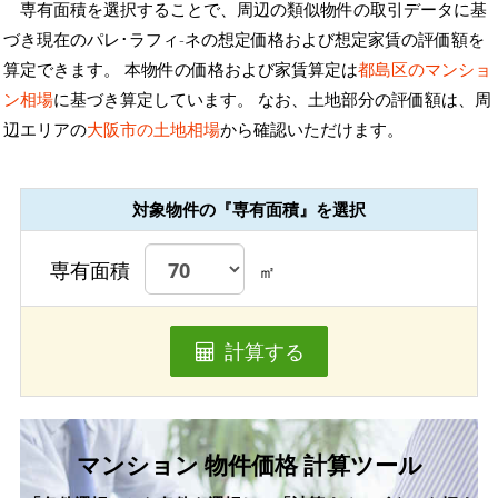
専有面積を選択することで、周辺の類似物件の取引データに基
づき現在のパレ･ラフィ-ネの想定価格および想定家賃の評価額を
算定できます。 本物件の価格および家賃算定は
都島区のマンショ
ン相場
に基づき算定しています。 なお、土地部分の評価額は、周
辺エリアの
大阪市の土地相場
から確認いただけます。
対象物件の『専有面積』を選択
専有面積
㎡
計算する
マンション 物件価格 計算ツール