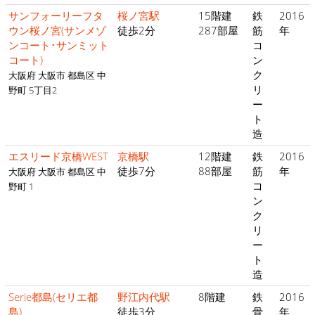
サンフォーリーフタ
桜ノ宮駅
15階建
鉄
2016
ウン桜ノ宮(サンメゾ
徒歩2分
287部屋
筋
年
ンコート･サンミット
コ
コート)
ン
ク
大阪府 大阪市 都島区 中
リ
野町 5丁目2
ー
ト
造
エスリード京橋WEST
京橋駅
12階建
鉄
2016
徒歩7分
88部屋
筋
年
大阪府 大阪市 都島区 中
コ
野町 1
ン
ク
リ
ー
ト
造
Serie都島(セリエ都
野江内代駅
8階建
鉄
2016
島)
徒歩3分
骨
年