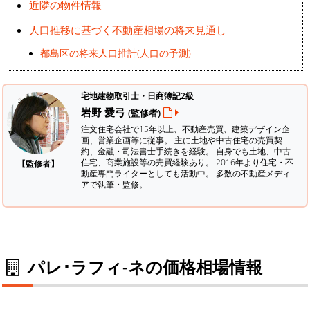
近隣の物件情報
人口推移に基づく不動産相場の将来見通し
都島区の将来人口推計(人口の予測)
宅地建物取引士・日商簿記2級
岩野 愛弓
(監修者)
注文住宅会社で15年以上、不動産売買、建築デザイン企
画、営業企画等に従事。 主に土地や中古住宅の売買契
約、金融・司法書士手続きを経験。
自身でも土地、中古
住宅、商業施設等の売買経験あり。 2016年より住宅・不
【監修者】
動産専門ライターとしても活動中。 多数の不動産メディ
アで執筆・監修。
パレ･ラフィ-ネの価格相場情報