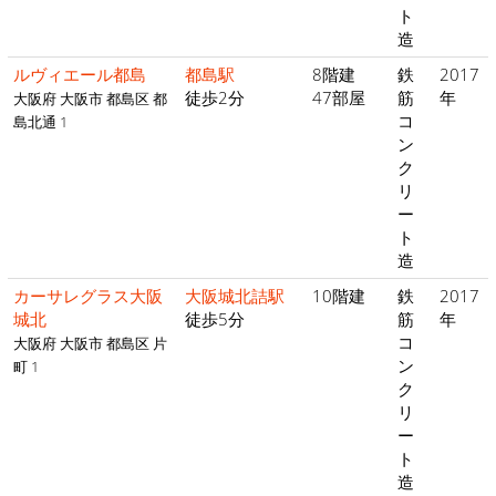
ト
造
ルヴィエール都島
都島駅
8階建
鉄
2017
徒歩2分
47部屋
筋
年
大阪府 大阪市 都島区 都
コ
島北通 1
ン
ク
リ
ー
ト
造
カーサレグラス大阪
大阪城北詰駅
10階建
鉄
2017
城北
徒歩5分
筋
年
コ
大阪府 大阪市 都島区 片
ン
町 1
ク
リ
ー
ト
造