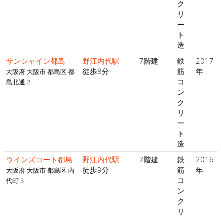
ク
リ
ー
ト
造
サンシャイン都島
野江内代駅
7階建
鉄
2017
徒歩8分
筋
年
大阪府 大阪市 都島区 都
コ
島北通 2
ン
ク
リ
ー
ト
造
ウインズコート都島
野江内代駅
7階建
鉄
2016
徒歩9分
筋
年
大阪府 大阪市 都島区 内
コ
代町 3
ン
ク
リ