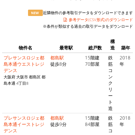
近隣物件の参考取引データをダウンロードできます
NEW
参考データ(CSV形式)のダウンロード
※条件が類似する過去の取引データをダウンロード
構
物件名
最寄駅
総戸数
造
築年
プレサンスロジェ都
都島駅
15階建
鉄
2018
島本通ウエストレジ
徒歩8分
70部屋
筋
年
デンス
コ
ン
大阪府 大阪市 都島区 都
ク
島本通 4丁目8
リ
ー
ト
造
プレサンスロジェ都
都島駅
15階建
鉄
2018
島本通イーストレジ
徒歩9分
84部屋
筋
年
デンス
コ