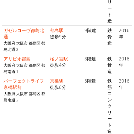
リ
ー
ト
造
ガゼルコーヴ都島北
都島駅
9階建
鉄
2016
通
徒歩9分
骨
年
造
大阪府 大阪市 都島区 都
島北通 2
アリビオ都島
桜ノ宮駅
8階建
鉄
2016
徒歩4分
骨
年
大阪府 大阪市 都島区 都
造
島南通 1
パーフェクトライフ
京橋駅
6階建
鉄
2016
京橋駅前
徒歩6分
筋
年
コ
大阪府 大阪市 都島区 都
ン
島南通 2
ク
リ
ー
ト
造