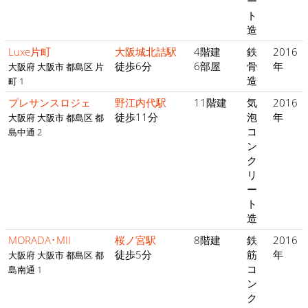
ー
ト
造
Luxe片町
大阪城北詰駅
4階建
鉄
2016
徒歩6分
6部屋
骨
年
大阪府 大阪市 都島区 片
造
町 1
プレサンスロジェ
野江内代駅
11階建
気
2016
徒歩11分
泡
年
大阪府 大阪市 都島区 都
コ
島中通 2
ン
ク
リ
ー
ト
造
MORADA･MII
桜ノ宮駅
8階建
鉄
2016
徒歩5分
筋
年
大阪府 大阪市 都島区 都
コ
島南通 1
ン
ク