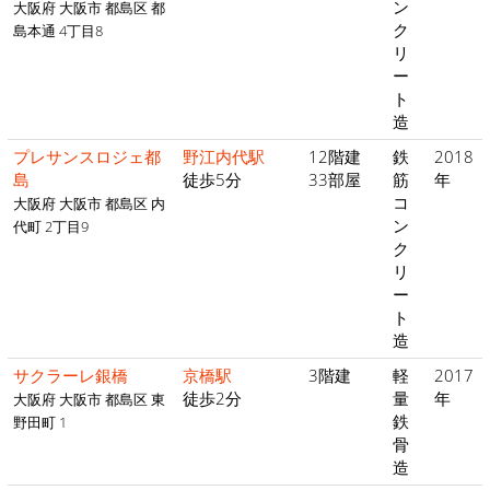
ン
大阪府 大阪市 都島区 都
ク
島本通 4丁目8
リ
ー
ト
造
プレサンスロジェ都
野江内代駅
12階建
鉄
2018
島
徒歩5分
33部屋
筋
年
コ
大阪府 大阪市 都島区 内
ン
代町 2丁目9
ク
リ
ー
ト
造
サクラーレ銀橋
京橋駅
3階建
軽
2017
徒歩2分
量
年
大阪府 大阪市 都島区 東
鉄
野田町 1
骨
造