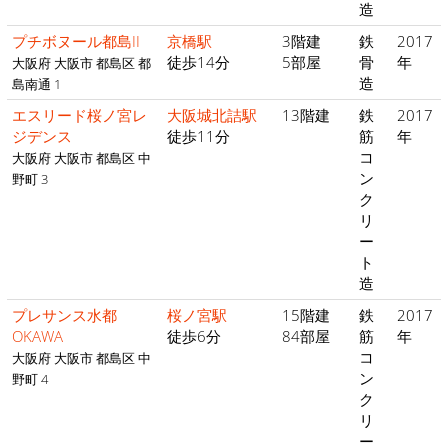
造
プチボヌール都島II
京橋駅
3階建
鉄
2017
徒歩14分
5部屋
骨
年
大阪府 大阪市 都島区 都
造
島南通 1
エスリード桜ノ宮レ
大阪城北詰駅
13階建
鉄
2017
ジデンス
徒歩11分
筋
年
コ
大阪府 大阪市 都島区 中
ン
野町 3
ク
リ
ー
ト
造
プレサンス水都
桜ノ宮駅
15階建
鉄
2017
OKAWA
徒歩6分
84部屋
筋
年
コ
大阪府 大阪市 都島区 中
ン
野町 4
ク
リ
ー