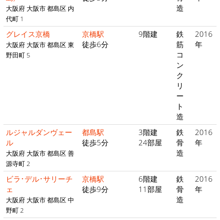
造
大阪府 大阪市 都島区 内
代町 1
グレイス京橋
京橋駅
9階建
鉄
2016
徒歩6分
筋
年
大阪府 大阪市 都島区 東
コ
野田町 5
ン
ク
リ
ー
ト
造
ルジャルダンヴェー
都島駅
3階建
鉄
2016
ル
徒歩5分
24部屋
骨
年
造
大阪府 大阪市 都島区 善
源寺町 2
ビラ･デル･サリーチ
京橋駅
6階建
鉄
2016
ェ
徒歩9分
11部屋
骨
年
造
大阪府 大阪市 都島区 中
野町 2