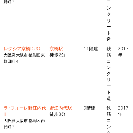
コ
野町 3
ン
ク
リ
ー
ト
造
レクシア京橋DUO
京橋駅
11階建
鉄
2017
徒歩2分
筋
年
大阪府 大阪市 都島区 東
コ
野田町 4
ン
ク
リ
ー
ト
造
ラ･フォーレ野江内代
野江内代駅
9階建
鉄
2017
II
徒歩8分
筋
年
コ
大阪府 大阪市 都島区 内
ン
代町 3
ク