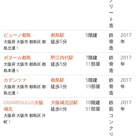
リ
ー
ト
造
ビューノ都島
都島駅
5階建
鉄
2017
徒歩5分
骨
年
大阪府 大阪市 都島区 都
造
島北通 1
ボヌール都島
野江内代駅
7階建
鉄
2017
徒歩5分
11部屋
骨
年
大阪府 大阪市 都島区 都
造
島本通 5
カデンツァ
都島駅
5階建
鉄
2017
徒歩3分
19部屋
骨
年
大阪府 大阪市 都島区 都
造
島北通 1
CASAREGULUS大阪
大阪城北詰駅
10階建
鉄
2017
城北
徒歩6分
51部屋
筋
年
コ
大阪府 大阪市 都島区 片
ン
町 1
ク
リ