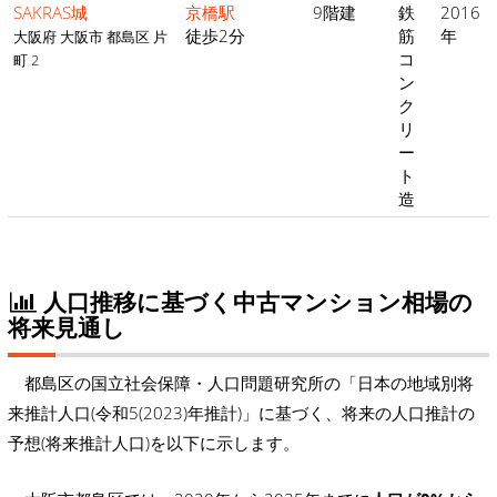
SAKRAS城
京橋駅
9階建
鉄
2016
徒歩2分
筋
年
大阪府 大阪市 都島区 片
コ
町 2
ン
ク
リ
ー
ト
造
人口推移に基づく中古マンション相場の
将来見通し
都島区の国立社会保障・人口問題研究所の「日本の地域別将
来推計人口(令和5(2023)年推計)」に基づく、将来の人口推計の
予想(将来推計人口)を以下に示します。