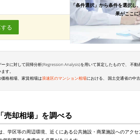
「条件選択」から条件を選択し
果がここに
算する
に対して回帰分析(Regression Analysis)を用いて算定したもので、
います。
の価格相場、家賃相場は
浪速区のマンション相場
における、 国土交通省の中
「売却相場」を調べる
は、学区等の周辺環境、近くにある公共施設・商業施設へのアクセ