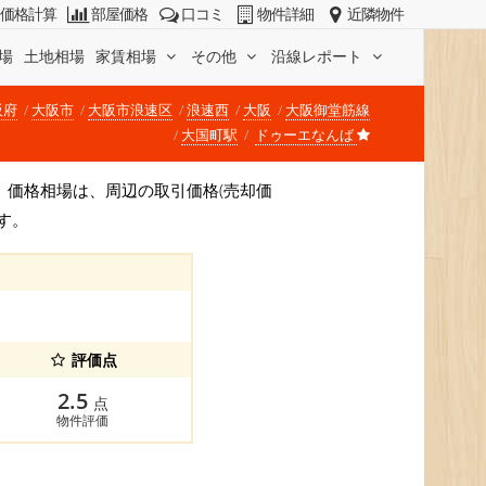
価格計算
部屋価格
口コミ
物件詳細
近隣物件
場
土地相場
家賃相場
その他
沿線レポート
阪府
大阪市
大阪市浪速区
浪速西
大阪
大阪御堂筋線
大国町駅
ドゥーエなんば
です。 価格相場は、周辺の取引価格(売却価
す。
評価点
2.5
点
物件評価