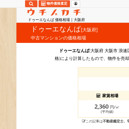
物件価格査定
ドゥーエなんば 価格相場 | 大阪府
ドゥーエなんば
[大阪府]
中古マンションの価格相場
ドゥーエなんば
(大阪府 大阪市 浪速
格)により計算したもので、物件を売却
家賃相場
2,360
円/㎡
(平均値)
この記事は
不動産鑑定士、