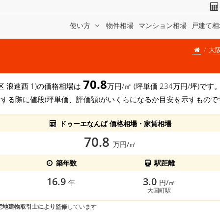
使い方
物件相場
マンション相場
戸建て相
大
70.8
区 浪速西 1)の価格相場は
万円/㎡ (坪単価 234万円/坪)
する際に値段(坪単価、評価額)がいくらになるか目安を示すもので
ドゥーエなんば 価格相場・家賃相場
70.8
万円/㎡
築年数
駅距離
16.9
3.0
年
円/㎡
大国町駅
宅地建物取引士により監修
しています