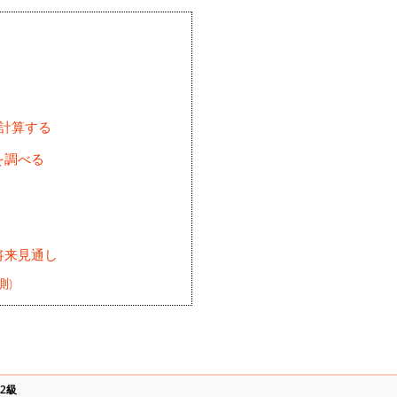
を計算する
を調べる
将来見通し
測)
2級