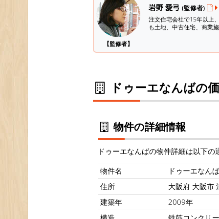
岩野 愛弓
(監修者)
注文住宅会社で15年以上
も土地、中古住宅、商業施
【監修者】
ドゥーエなんばの価
物件の詳細情報
ドゥーエなんばの物件詳細は以下の
物件名
ドゥーエなん
住所
大阪府 大阪市 
建築年
2009年
構造
鉄筋コンクリ