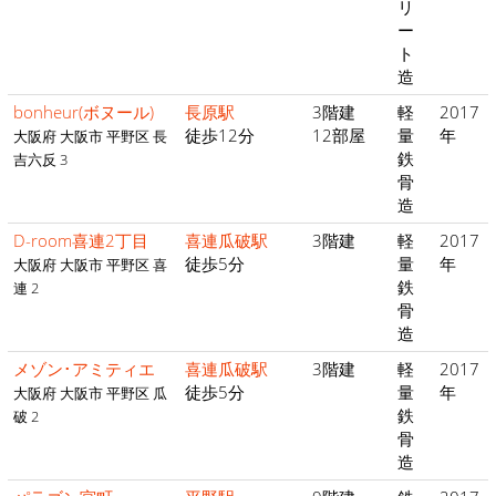
リ
ー
ト
造
bonheur(ボヌール)
長原駅
3階建
軽
2017
徒歩12分
12部屋
量
年
大阪府 大阪市 平野区 長
鉄
吉六反 3
骨
造
D-room喜連2丁目
喜連瓜破駅
3階建
軽
2017
徒歩5分
量
年
大阪府 大阪市 平野区 喜
鉄
連 2
骨
造
メゾン･アミティエ
喜連瓜破駅
3階建
軽
2017
徒歩5分
量
年
大阪府 大阪市 平野区 瓜
鉄
破 2
骨
造