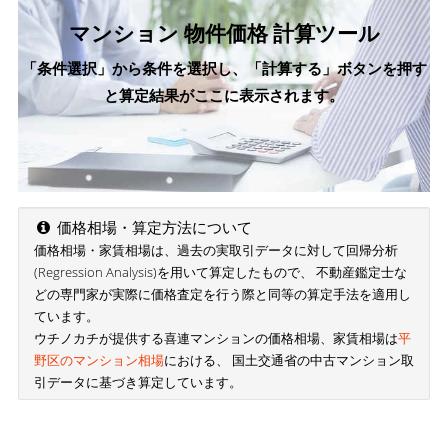
マンション 物件価格 計算ツール
「条件選択」から条件を選択し、「計算する」ボタンを押す
と算定結果がここに表示されます。
価格相場・算定方法について
価格相場・家賃相場は、過去の実取引データに対して回帰分析
(Regression Analysis)を用いて算定したもので、 不動産鑑定士な
どの専門家が実際に価格査定を行う際と同等の算定手法を適用し
ています。
ウチノカチが提供する喜連マンションの価格相場、家賃相場は
平
野区のマンション相場
における、 国土交通省の中古マンション取
引データに基づき算定しています。