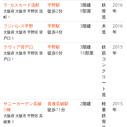
ラ･カスカード流町
平野駅
3階建
鉄
2016
徒歩2分
9部屋
骨
年
大阪府 大阪市 平野区 流
造
町 1
フジパレス平野
平野駅
3階建
木
2016
徒歩4分
造
年
大阪府 大阪市 平野区 背
戸口 5
ラヴィア背戸口
平野駅
3階建
鉄
2015
徒歩6分
16部屋
筋
年
大阪府 大阪市 平野区 背
コ
戸口 1
ン
ク
リ
ー
ト
造
サニーガーデン瓜破
喜連瓜破駅
2階建
軽
2015
D棟
徒歩11分
量
年
鉄
大阪府 大阪市 平野区 瓜
骨
破東 3