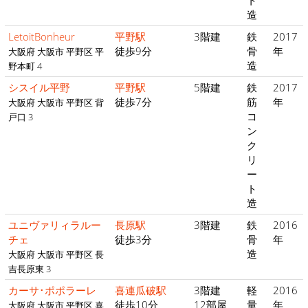
ト
造
LetoitBonheur
平野駅
3階建
鉄
2017
徒歩9分
骨
年
大阪府 大阪市 平野区 平
造
野本町 4
シスイル平野
平野駅
5階建
鉄
2017
徒歩7分
筋
年
大阪府 大阪市 平野区 背
コ
戸口 3
ン
ク
リ
ー
ト
造
ユニヴァリィラルー
長原駅
3階建
鉄
2016
チェ
徒歩3分
骨
年
造
大阪府 大阪市 平野区 長
吉長原東 3
カーサ･ポポラーレ
喜連瓜破駅
3階建
軽
2016
徒歩10分
12部屋
量
年
大阪府 大阪市 平野区 喜