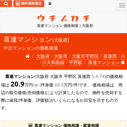
物件価格査定
To
na
喜連マンション 価格相場 | 大阪府
喜連マンション
[大阪府]
中古マンションの価格相場
大阪府
大阪市
大阪市平野区
喜連西
JR
JR大和路線
平野駅
喜連マンション
喜連マンション
(大阪府 大阪市 平野区 喜連西 5-4-74)の価格相
20.9
場は
万円/㎡ (坪単価 69.0万円/坪)です。 価格相場は、周
辺の取引価格(売却価格)により計算したもので、物件を売却する
際に値段(坪単価、評価額)がいくらになるか目安を示すもので
す。
喜連マンション 価格相場・家賃相場