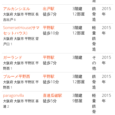
造
アルカンシエル
出戸駅
3階建
鉄
2015
徒歩7分
12部屋
骨
年
大阪府 大阪市 平野区 長
造
吉出戸 6
SomersetHouse(サマ
平野駅
3階建
軽
2015
セットハウス)
徒歩10分
12部屋
量
年
鉄
大阪府 大阪市 平野区 背
骨
戸口 1
造
ガーランド
平野駅
3階建
そ
2015
徒歩7分
の
年
大阪府 大阪市 平野区 平
他
野西 1
ブルーメ平野西
平野駅
3階建
鉄
2015
徒歩10分
12部屋
骨
年
大阪府 大阪市 平野区 平
造
野西 1
paragonvilla
喜連瓜破駅
3階建
軽
2015
徒歩5分
9部屋
量
年
大阪府 大阪市 平野区 喜
鉄
連 2
骨