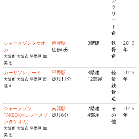
ン
ク
リ
ー
ト
造
シャーメゾンタケオ
南巽駅
3階建
鉄
2016
カ
徒歩6分
骨
年
造
大阪府 大阪市 平野区 加
美北 1
カーサソレアード
平野駅
3階建
軽
2016
徒歩11分
12部屋
量
年
大阪府 大阪市 平野区 西
鉄
脇 4
骨
造
シャーメゾン
南巽駅
2階建
そ
2016
TAKEOKA(シャーメゾ
徒歩6分
4部屋
の
年
ンタケオカ)
他
大阪府 大阪市 平野区 加
美北 1