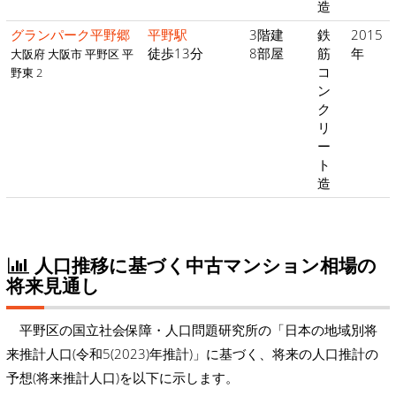
造
グランパーク平野郷
平野駅
3階建
鉄
2015
徒歩13分
8部屋
筋
年
大阪府 大阪市 平野区 平
コ
野東 2
ン
ク
リ
ー
ト
造
人口推移に基づく中古マンション相場の
将来見通し
平野区の国立社会保障・人口問題研究所の「日本の地域別将
来推計人口(令和5(2023)年推計)」に基づく、将来の人口推計の
予想(将来推計人口)を以下に示します。