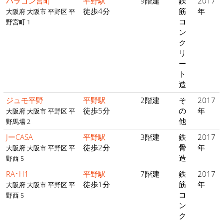
パラゴン宮町
平野駅
9階建
鉄
2017
徒歩4分
筋
年
大阪府 大阪市 平野区 平
コ
野宮町 1
ン
ク
リ
ー
ト
造
ジュモ平野
平野駅
2階建
そ
2017
徒歩5分
の
年
大阪府 大阪市 平野区 平
他
野馬場 2
JーCASA
平野駅
3階建
鉄
2017
徒歩2分
骨
年
大阪府 大阪市 平野区 平
造
野西 5
RA･H1
平野駅
7階建
鉄
2017
徒歩1分
筋
年
大阪府 大阪市 平野区 平
コ
野西 5
ン
ク