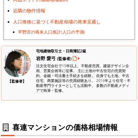
近隣の物件情報
人口推移に基づく不動産相場の将来見通し
平野区の将来人口推計(人口の予測)
宅地建物取引士・日商簿記2級
岩野 愛弓
(監修者)
注文住宅会社で15年以上、不動産売買、建築デザイン企
画、営業企画等に従事。 主に土地や中古住宅の売買契
約、金融・司法書士手続きを経験。
自身でも土地、中古
住宅、商業施設等の売買経験あり。 2016年より住宅・不
【監修者】
動産専門ライターとしても活動中。 多数の不動産メディ
アで執筆・監修。
喜連マンションの価格相場情報