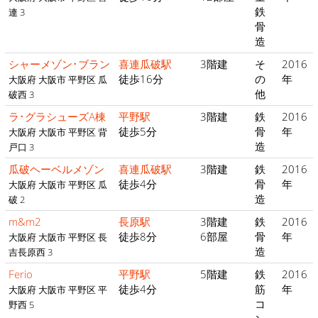
鉄
連 3
骨
造
シャーメゾン･ブラン
喜連瓜破駅
3階建
そ
2016
徒歩16分
の
年
大阪府 大阪市 平野区 瓜
他
破西 3
ラ･グラシューズA棟
平野駅
3階建
鉄
2016
徒歩5分
骨
年
大阪府 大阪市 平野区 背
造
戸口 3
瓜破ヘーベルメゾン
喜連瓜破駅
3階建
鉄
2016
徒歩4分
骨
年
大阪府 大阪市 平野区 瓜
造
破 2
m&m2
長原駅
3階建
鉄
2016
徒歩8分
6部屋
骨
年
大阪府 大阪市 平野区 長
造
吉長原西 3
Ferio
平野駅
5階建
鉄
2016
徒歩4分
筋
年
大阪府 大阪市 平野区 平
コ
野西 5