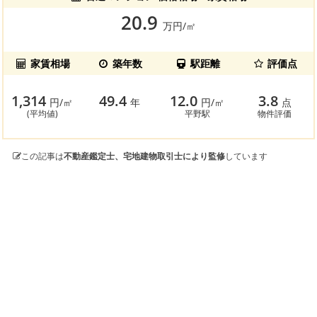
20.9
万円/㎡
家賃相場
築年数
駅距離
評価点
1,314
49.4
12.0
3.8
円/㎡
年
円/㎡
点
(平均値)
平野駅
物件評価
この記事は
不動産鑑定士、宅地建物取引士により監修
しています