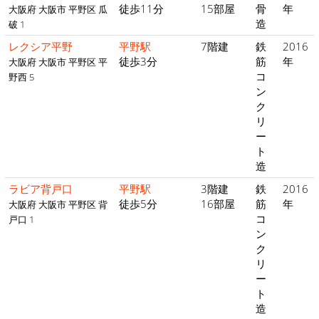
徒歩11分
15部屋
骨
年
大阪府 大阪市 平野区 瓜
造
破 1
レクシア平野
平野駅
7階建
鉄
2016
徒歩3分
筋
年
大阪府 大阪市 平野区 平
コ
野西 5
ン
ク
リ
ー
ト
造
ラビア背戸口
平野駅
3階建
鉄
2016
徒歩5分
16部屋
筋
年
大阪府 大阪市 平野区 背
コ
戸口 1
ン
ク
リ
ー
ト
造