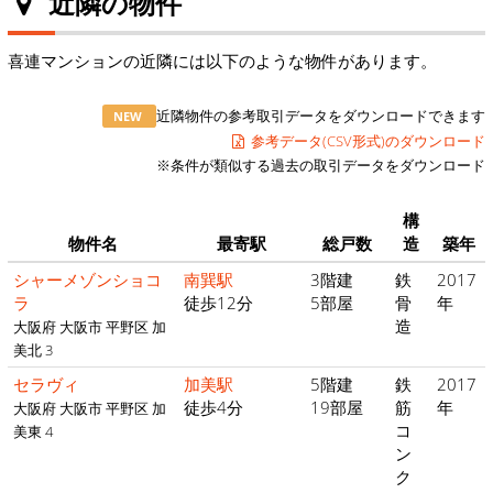
近隣の物件
喜連マンションの近隣には以下のような物件があります。
近隣物件の参考取引データをダウンロードできます
NEW
参考データ(CSV形式)のダウンロード
※条件が類似する過去の取引データをダウンロード
構
物件名
最寄駅
総戸数
造
築年
シャーメゾンショコ
南巽駅
3階建
鉄
2017
ラ
徒歩12分
5部屋
骨
年
造
大阪府 大阪市 平野区 加
美北 3
セラヴィ
加美駅
5階建
鉄
2017
徒歩4分
19部屋
筋
年
大阪府 大阪市 平野区 加
コ
美東 4
ン
ク