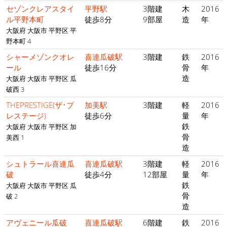
セゾンクレアスタイ
平野駅
3階建
木
2016
ル平野本町
徒歩8分
9部屋
造
年
大阪府 大阪市 平野区 平
野本町 4
シャーメゾンクオレ
喜連瓜破駅
3階建
鉄
2016
ール
徒歩16分
骨
年
造
大阪府 大阪市 平野区 瓜
破西 3
THEPRESTIGE(ザ･プ
加美駅
3階建
軽
2016
レステージ)
徒歩6分
量
年
鉄
大阪府 大阪市 平野区 加
骨
美西 1
造
シュトラール喜連瓜
喜連瓜破駅
3階建
軽
2016
破
徒歩4分
12部屋
量
年
鉄
大阪府 大阪市 平野区 瓜
骨
破 2
造
アヴェニール瓜破
喜連瓜破駅
6階建
鉄
2016