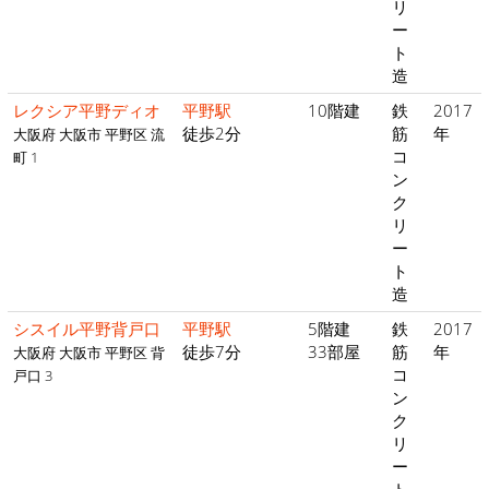
リ
ー
ト
造
レクシア平野ディオ
平野駅
10階建
鉄
2017
徒歩2分
筋
年
大阪府 大阪市 平野区 流
コ
町 1
ン
ク
リ
ー
ト
造
シスイル平野背戸口
平野駅
5階建
鉄
2017
徒歩7分
33部屋
筋
年
大阪府 大阪市 平野区 背
コ
戸口 3
ン
ク
リ
ー