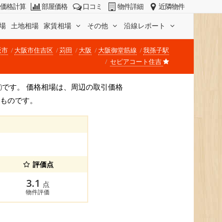
価格計算
部屋価格
口コミ
物件詳細
近隣物件
場
土地相場
家賃相場
その他
沿線レポート
阪市
大阪市住吉区
苅田
大阪
大阪御堂筋線
我孫子駅
セピアコート住吉
円/坪)です。 価格相場は、周辺の取引価格
すものです。
評価点
3.1
点
物件評価