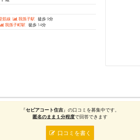
堂筋線
我孫子駅
徒歩 9分
我孫子町駅
徒歩 14分
『
セピアコート住吉
』の口コミを募集中です。
匿名のまま１分程度
で回答できます
口コミを書く