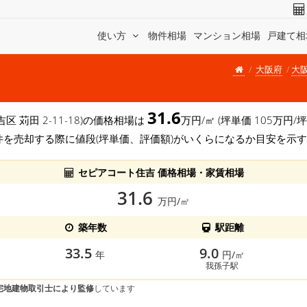
使い方
物件相場
マンション相場
戸建て相
大阪府
大
31.6
吉区 苅田 2-11-18)の価格相場は
万円/㎡ (坪単価 105万
件を売却する際に値段(坪単価、評価額)がいくらになるか目安を示
セピアコート住吉 価格相場・家賃相場
31.6
万円/㎡
築年数
駅距離
33.5
9.0
年
円/㎡
我孫子駅
宅地建物取引士により監修
しています