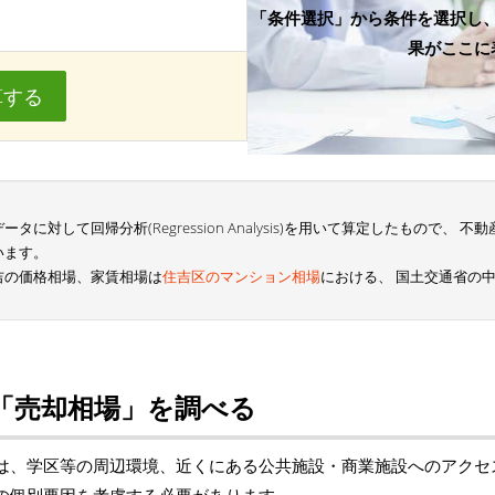
「条件選択」から条件を選択し
果がここに
算する
に対して回帰分析(Regression Analysis)を用いて算定したもので、
います。
吉の価格相場、家賃相場は
住吉区のマンション相場
における、 国土交通省の
「売却相場」を調べる
は、学区等の周辺環境、近くにある公共施設・商業施設へのアクセ