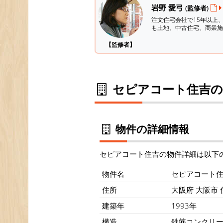
岩野 愛弓
(監修者)
注文住宅会社で15年以上
も土地、中古住宅、商業施
【監修者】
セピアコート住吉の
物件の詳細情報
セピアコート住吉の物件詳細は以下
物件名
セピアコート
住所
大阪府 大阪市 住
建築年
1993年
構造
鉄筋コンクリ