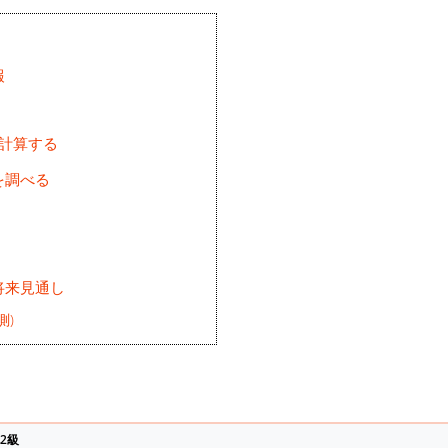
報
を計算する
を調べる
将来見通し
測)
2級