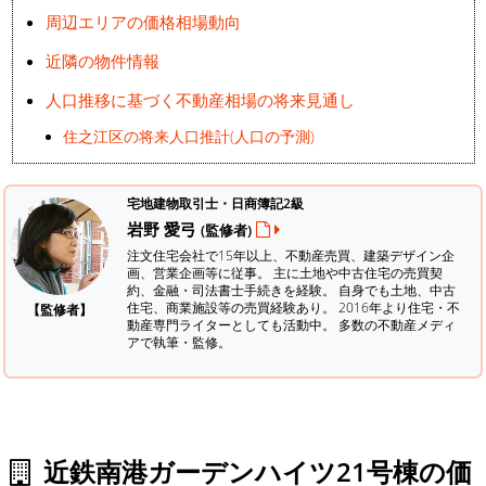
周辺エリアの価格相場動向
近隣の物件情報
人口推移に基づく不動産相場の将来見通し
住之江区の将来人口推計(人口の予測)
宅地建物取引士・日商簿記2級
岩野 愛弓
(監修者)
注文住宅会社で15年以上、不動産売買、建築デザイン企
画、営業企画等に従事。 主に土地や中古住宅の売買契
約、金融・司法書士手続きを経験。
自身でも土地、中古
住宅、商業施設等の売買経験あり。 2016年より住宅・不
【監修者】
動産専門ライターとしても活動中。 多数の不動産メディ
アで執筆・監修。
近鉄南港ガーデンハイツ21号棟の価