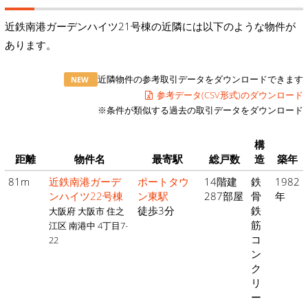
近鉄南港ガーデンハイツ21号棟の近隣には以下のような物件が
あります。
近隣物件の参考取引データをダウンロードできます
NEW
参考データ(CSV形式)のダウンロード
※条件が類似する過去の取引データをダウンロード
構
距離
物件名
最寄駅
総戸数
造
築年
81m
近鉄南港ガーデ
ポートタウ
14階建
鉄
1982
ンハイツ22号棟
ン東駅
287部屋
骨
年
徒歩3分
鉄
大阪府 大阪市 住之
筋
江区 南港中 4丁目7-
コ
22
ン
ク
リ
ー