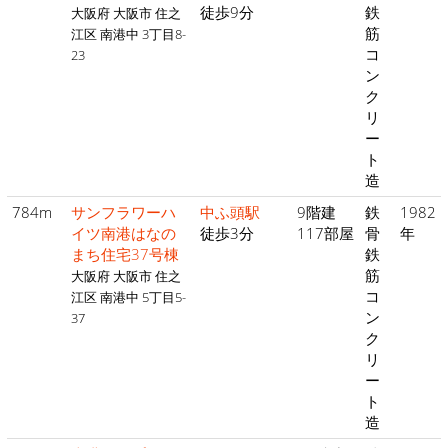
徒歩9分
鉄
大阪府 大阪市 住之
筋
江区 南港中 3丁目8-
コ
23
ン
ク
リ
ー
ト
造
784m
サンフラワーハ
中ふ頭駅
9階建
鉄
1982
イツ南港はなの
徒歩3分
117部屋
骨
年
まち住宅37号棟
鉄
筋
大阪府 大阪市 住之
コ
江区 南港中 5丁目5-
ン
37
ク
リ
ー
ト
造