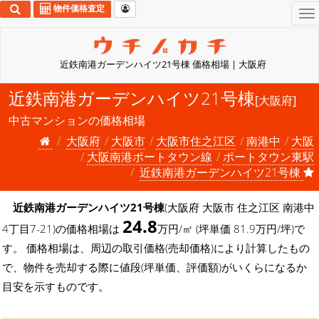
物件価格査定
To
na
近鉄南港ガーデンハイツ21号棟 価格相場 | 大阪府
近鉄南港ガーデンハイツ21号棟
[大阪府]
中古マンションの価格相場
大阪府
大阪市
大阪市住之江区
南港中
大阪
大阪南港ポートタウン線
ポートタウン東駅
近鉄南港ガーデンハイツ21号棟
近鉄南港ガーデンハイツ21号棟
(大阪府 大阪市 住之江区 南港中
24.8
4丁目7-21)の価格相場は
万円/㎡ (坪単価 81.9万円/坪)で
す。 価格相場は、周辺の取引価格(売却価格)により計算したもの
で、物件を売却する際に値段(坪単価、評価額)がいくらになるか
目安を示すものです。