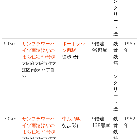
ン
ク
リ
ー
ト
造
693m
サンフラワーハ
ポートタウ
9階建
鉄
1985
イツ南港はなの
ン西駅
99部屋
骨
年
まち住宅35号棟
徒歩5分
鉄
筋
大阪府 大阪市 住之
コ
江区 南港中 5丁目5-
ン
35
ク
リ
ー
ト
造
703m
サンフラワーハ
中ふ頭駅
9階建
鉄
1982
イツ南港はなの
徒歩5分
138部屋
骨
年
まち住宅31号棟
鉄
筋
大阪府 大阪市 住之