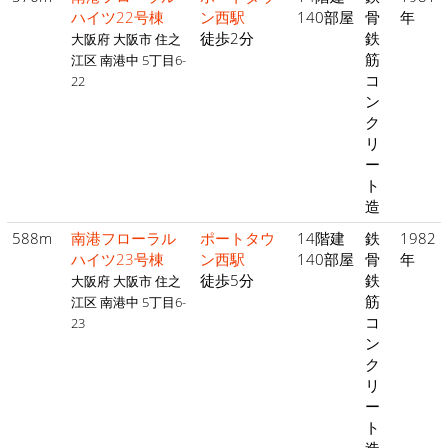
ハイツ22号棟
ン西駅
140部屋
骨
年
徒歩2分
鉄
大阪府 大阪市 住之
筋
江区 南港中 5丁目6-
コ
22
ン
ク
リ
ー
ト
造
588m
南港フローラル
ポートタウ
14階建
鉄
1982
ハイツ23号棟
ン西駅
140部屋
骨
年
徒歩5分
鉄
大阪府 大阪市 住之
筋
江区 南港中 5丁目6-
コ
23
ン
ク
リ
ー
ト