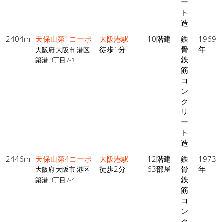
ー
ト
造
2404m
天保山第1コーポ
大阪港駅
10階建
鉄
1969
徒歩1分
骨
年
大阪府 大阪市 港区
鉄
築港 3丁目7-1
筋
コ
ン
ク
リ
ー
ト
造
2446m
天保山第4コーポ
大阪港駅
12階建
鉄
1973
徒歩2分
63部屋
骨
年
大阪府 大阪市 港区
鉄
築港 3丁目7-4
筋
コ
ン
ク