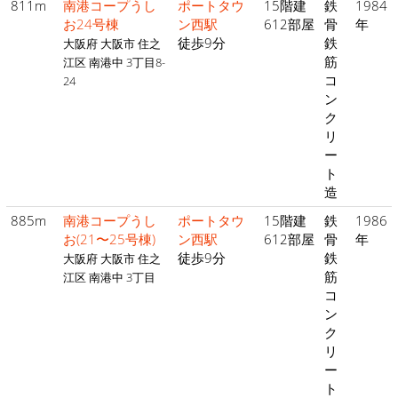
811m
南港コープうし
ポートタウ
15階建
鉄
1984
お24号棟
ン西駅
612部屋
骨
年
徒歩9分
鉄
大阪府 大阪市 住之
筋
江区 南港中 3丁目8-
コ
24
ン
ク
リ
ー
ト
造
885m
南港コープうし
ポートタウ
15階建
鉄
1986
お(21〜25号棟)
ン西駅
612部屋
骨
年
徒歩9分
鉄
大阪府 大阪市 住之
筋
江区 南港中 3丁目
コ
ン
ク
リ
ー
ト