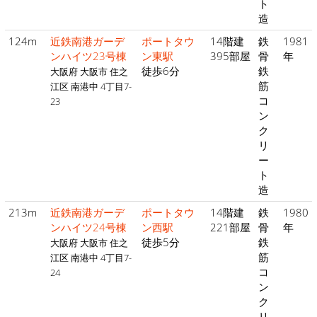
ト
造
124m
近鉄南港ガーデ
ポートタウ
14階建
鉄
1981
ンハイツ23号棟
ン東駅
395部屋
骨
年
徒歩6分
鉄
大阪府 大阪市 住之
筋
江区 南港中 4丁目7-
コ
23
ン
ク
リ
ー
ト
造
213m
近鉄南港ガーデ
ポートタウ
14階建
鉄
1980
ンハイツ24号棟
ン西駅
221部屋
骨
年
徒歩5分
鉄
大阪府 大阪市 住之
筋
江区 南港中 4丁目7-
コ
24
ン
ク
リ