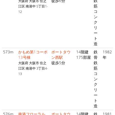
徒歩6分
鉄
大阪府 大阪市 住之
筋
江区 南港中 5丁目1-
コ
12
ン
ク
リ
ー
ト
造
573m
かもめ第1コーポ
ポートタウ
14階建
鉄
1982
13号棟
ン西駅
175部屋
骨
年
徒歩5分
鉄
大阪府 大阪市 住之
筋
江区 南港中 3丁目4-
コ
13
ン
ク
リ
ー
ト
造
576m
南港フローラル
ポートタウ
14階建
鉄
1981