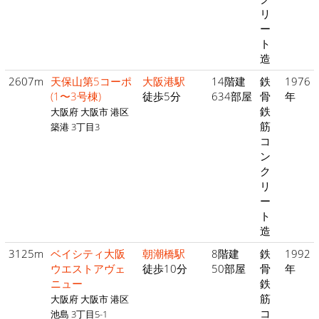
リ
ー
ト
造
2607m
天保山第5コーポ
大阪港駅
14階建
鉄
1976
(1〜3号棟)
徒歩5分
634部屋
骨
年
鉄
大阪府 大阪市 港区
筋
築港 3丁目3
コ
ン
ク
リ
ー
ト
造
3125m
ベイシティ大阪
朝潮橋駅
8階建
鉄
1992
ウエストアヴェ
徒歩10分
50部屋
骨
年
ニュー
鉄
筋
大阪府 大阪市 港区
コ
池島 3丁目5-1