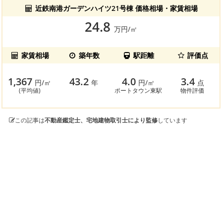
近鉄南港ガーデンハイツ21号棟 価格相場・家賃相場
24.8
万円/㎡
家賃相場
築年数
駅距離
評価点
1,367
43.2
4.0
3.4
円/㎡
年
円/㎡
点
(平均値)
ポートタウン東駅
物件評価
この記事は
不動産鑑定士、宅地建物取引士により監修
しています