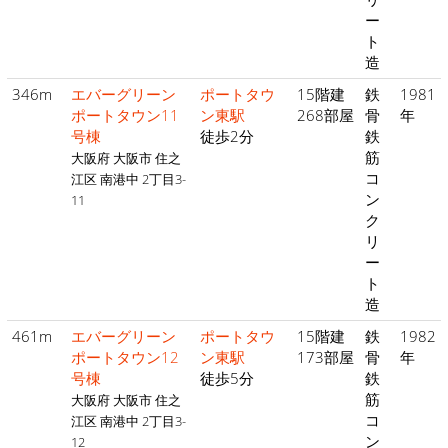
ー
ト
造
346m
エバーグリーン
ポートタウ
15階建
鉄
1981
ポートタウン11
ン東駅
268部屋
骨
年
号棟
徒歩2分
鉄
筋
大阪府 大阪市 住之
コ
江区 南港中 2丁目3-
ン
11
ク
リ
ー
ト
造
461m
エバーグリーン
ポートタウ
15階建
鉄
1982
ポートタウン12
ン東駅
173部屋
骨
年
号棟
徒歩5分
鉄
筋
大阪府 大阪市 住之
コ
江区 南港中 2丁目3-
ン
12