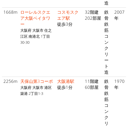
造
1668m
ローレルスクエ
コスモスク
32階建
鉄
2007
ア大阪ベイタワ
エア駅
202部屋
骨
年
ー
徒歩3分
鉄
筋
大阪府 大阪市 住之
コ
江区 南港北 1丁目
ン
30-30
ク
リ
ー
ト
造
2256m
天保山第3コーポ
大阪港駅
11階建
鉄
1970
徒歩1分
60部屋
骨
年
大阪府 大阪市 港区
鉄
築港 2丁目1-3
筋
コ
ン
ク
リ