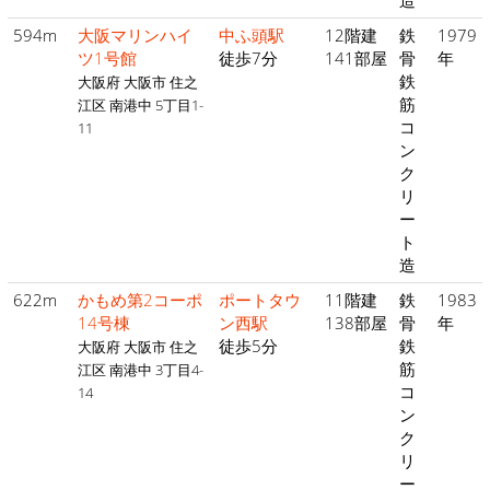
造
594m
大阪マリンハイ
中ふ頭駅
12階建
鉄
1979
ツ1号館
徒歩7分
141部屋
骨
年
鉄
大阪府 大阪市 住之
筋
江区 南港中 5丁目1-
コ
11
ン
ク
リ
ー
ト
造
622m
かもめ第2コーポ
ポートタウ
11階建
鉄
1983
14号棟
ン西駅
138部屋
骨
年
徒歩5分
鉄
大阪府 大阪市 住之
筋
江区 南港中 3丁目4-
コ
14
ン
ク
リ
ー