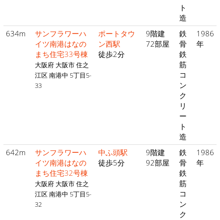
ト
造
634m
サンフラワーハ
ポートタウ
9階建
鉄
1986
イツ南港はなの
ン西駅
72部屋
骨
年
まち住宅33号棟
徒歩2分
鉄
筋
大阪府 大阪市 住之
コ
江区 南港中 5丁目5-
ン
33
ク
リ
ー
ト
造
642m
サンフラワーハ
中ふ頭駅
9階建
鉄
1986
イツ南港はなの
徒歩5分
92部屋
骨
年
まち住宅32号棟
鉄
筋
大阪府 大阪市 住之
コ
江区 南港中 5丁目5-
ン
32
ク