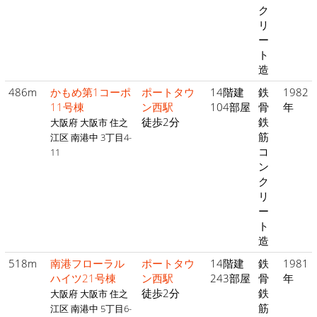
ク
リ
ー
ト
造
486m
かもめ第1コーポ
ポートタウ
14階建
鉄
1982
11号棟
ン西駅
104部屋
骨
年
徒歩2分
鉄
大阪府 大阪市 住之
筋
江区 南港中 3丁目4-
コ
11
ン
ク
リ
ー
ト
造
518m
南港フローラル
ポートタウ
14階建
鉄
1981
ハイツ21号棟
ン西駅
243部屋
骨
年
徒歩2分
鉄
大阪府 大阪市 住之
筋
江区 南港中 5丁目6-