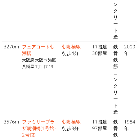
ン
ク
リ
ー
ト
造
3270m
フェアコート朝
朝潮橋駅
11階建
鉄
2000
潮橋
徒歩4分
30部屋
骨
年
鉄
大阪府 大阪市 港区
筋
八幡屋 1丁目7-13
コ
ン
ク
リ
ー
ト
造
3576m
ファミリープラ
朝潮橋駅
11階建
鉄
1984
ザ朝潮橋(1号館･
徒歩8分
97部屋
骨
年
2号館)
鉄