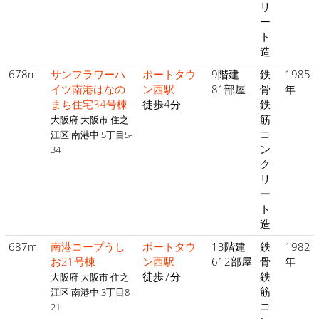
リ
ー
ト
造
678m
サンフラワーハ
ポートタウ
9階建
鉄
1985
イツ南港はなの
ン西駅
81部屋
骨
年
まち住宅34号棟
徒歩4分
鉄
筋
大阪府 大阪市 住之
コ
江区 南港中 5丁目5-
ン
34
ク
リ
ー
ト
造
687m
南港コープうし
ポートタウ
13階建
鉄
1982
お21号棟
ン西駅
612部屋
骨
年
徒歩7分
鉄
大阪府 大阪市 住之
筋
江区 南港中 3丁目8-
コ
21