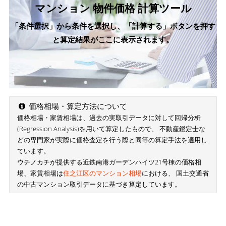
マンション 物件価格 計算ツール
「条件選択」から条件を選択し、「計算する」ボタンを押す
と算定結果がここに表示されます。
価格相場・算定方法について
価格相場・家賃相場は、過去の実取引データに対して回帰分析
(Regression Analysis)を用いて算定したもので、 不動産鑑定士な
どの専門家が実際に価格査定を行う際と同等の算定手法を適用し
ています。
ウチノカチが提供する近鉄南港ガーデンハイツ21号棟の価格相
場、家賃相場は
住之江区のマンション相場
における、 国土交通省
の中古マンション取引データに基づき算定しています。