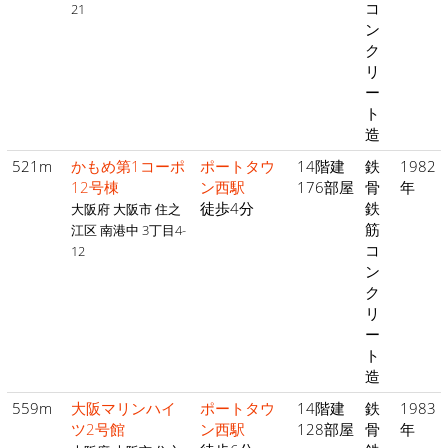
コ
21
ン
ク
リ
ー
ト
造
521m
かもめ第1コーポ
ポートタウ
14階建
鉄
1982
12号棟
ン西駅
176部屋
骨
年
徒歩4分
鉄
大阪府 大阪市 住之
筋
江区 南港中 3丁目4-
コ
12
ン
ク
リ
ー
ト
造
559m
大阪マリンハイ
ポートタウ
14階建
鉄
1983
ツ2号館
ン西駅
128部屋
骨
年