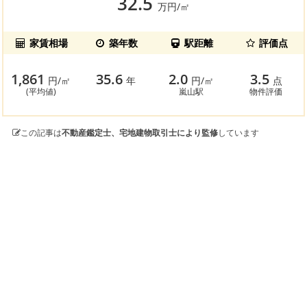
32.5
万円/㎡
家賃相場
築年数
駅距離
評価点
1,861
35.6
2.0
3.5
円/㎡
年
円/㎡
点
(平均値)
嵐山駅
物件評価
この記事は
不動産鑑定士、宅地建物取引士により監修
しています