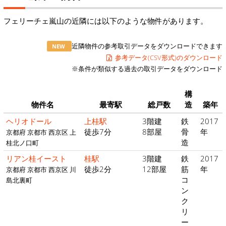
フェリーチェ嵐山の近隣には以下のような物件があります。
近隣物件の参考取引データをダウンロードできます
NEW
参考データ(CSV形式)のダウンロード
※条件が類似する過去の取引データをダウンロード
構
物件名
最寄駅
総戸数
造
築年
ヘリオドール
上桂駅
3階建
鉄
2017
徒歩7分
8部屋
骨
年
京都府 京都市 西京区 上
造
桂北ノ口町
リアン桂イースト
桂駅
3階建
鉄
2017
徒歩2分
12部屋
筋
年
京都府 京都市 西京区 川
コ
島北裏町
ン
ク
リ
ー