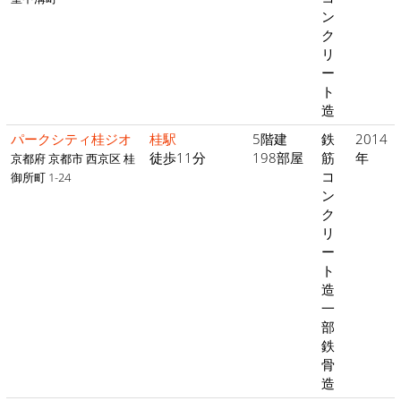
ン
ク
リ
ー
ト
造
パークシティ桂ジオ
桂駅
5階建
鉄
2014
徒歩11分
198部屋
筋
年
京都府 京都市 西京区 桂
コ
御所町 1-24
ン
ク
リ
ー
ト
造
一
部
鉄
骨
造