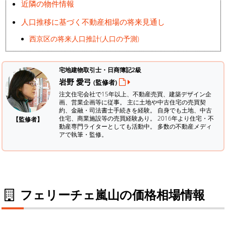
近隣の物件情報
人口推移に基づく不動産相場の将来見通し
西京区の将来人口推計(人口の予測)
宅地建物取引士・日商簿記2級
岩野 愛弓
(監修者)
注文住宅会社で15年以上、不動産売買、建築デザイン企
画、営業企画等に従事。 主に土地や中古住宅の売買契
約、金融・司法書士手続きを経験。
自身でも土地、中古
住宅、商業施設等の売買経験あり。 2016年より住宅・不
【監修者】
動産専門ライターとしても活動中。 多数の不動産メディ
アで執筆・監修。
フェリーチェ嵐山の価格相場情報