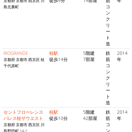
徒歩4分
14部屋
筋
年
京都府 京都市 西京区 川
コ
島北裏町
ン
ク
リ
ー
ト
造
RIOGRANDE
桂駅
5階建
鉄
2014
徒歩14分
7部屋
筋
年
京都府 京都市 西京区 桂
コ
千代原町
ン
ク
リ
ー
ト
造
セントフローレンス
桂駅
5階建
鉄
2014
パレス桂ザウエスト
徒歩10分
42部屋
筋
年
コ
京都府 京都市 西京区 川
ン
島野田町 14-2