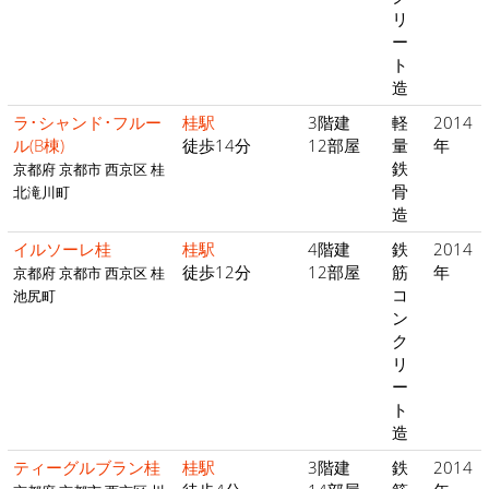
リ
ー
ト
造
ラ･シャンド･フルー
桂駅
3階建
軽
2014
ル(B棟)
徒歩14分
12部屋
量
年
鉄
京都府 京都市 西京区 桂
骨
北滝川町
造
イルソーレ桂
桂駅
4階建
鉄
2014
徒歩12分
12部屋
筋
年
京都府 京都市 西京区 桂
コ
池尻町
ン
ク
リ
ー
ト
造
ティーグルブラン桂
桂駅
3階建
鉄
2014