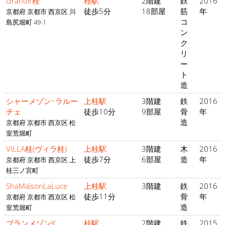
Grandir桂
桂駅
2階建
鉄
2016
徒歩5分
18部屋
筋
年
京都府 京都市 西京区 川
コ
島尻堀町 49-1
ン
ク
リ
ー
ト
造
シャーメゾン･ラルー
上桂駅
3階建
鉄
2016
チェ
徒歩10分
9部屋
骨
年
造
京都府 京都市 西京区 松
室荒堀町
VILLA桂(ヴィラ桂)
上桂駅
3階建
木
2016
徒歩7分
6部屋
造
年
京都府 京都市 西京区 上
桂三ノ宮町
ShaMaisonLaLuce
上桂駅
3階建
鉄
2016
徒歩11分
骨
年
京都府 京都市 西京区 松
造
室荒堀町
ブランメゾンK
桂駅
2階建
鉄
2015