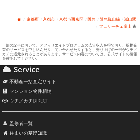
京都府
京都市
京都市西京区
阪急
阪急嵐山線
嵐山駅
フェリーチェ嵐山
一部の記事において、アフィリエイトプログラムの広告収入を得ており、提携企
業のサービスを申し込んだり、問い合わせたりすると、売り上げの一部がウチノ
カチに還元されることがあります。サービス内容については、公式サイトの情報
を確認してください。
Service
不動産一括査定サイト
マンション物件相場
ウチノカチDIRECT
監修者一覧
住まいの基礎知識