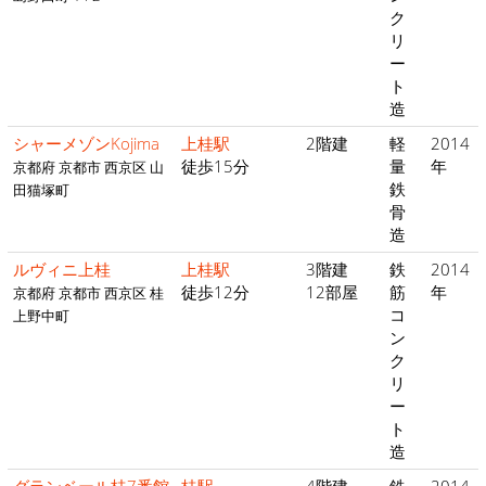
ク
リ
ー
ト
造
シャーメゾンKojima
上桂駅
2階建
軽
2014
徒歩15分
量
年
京都府 京都市 西京区 山
鉄
田猫塚町
骨
造
ルヴィニ上桂
上桂駅
3階建
鉄
2014
徒歩12分
12部屋
筋
年
京都府 京都市 西京区 桂
コ
上野中町
ン
ク
リ
ー
ト
造