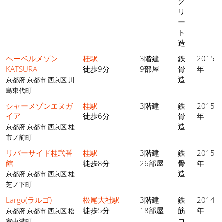
ク
リ
ー
ト
造
ヘーベルメゾン
桂駅
3階建
鉄
2015
KATSURA
徒歩9分
9部屋
骨
年
造
京都府 京都市 西京区 川
島東代町
シャーメゾンエヌガ
桂駅
3階建
鉄
2015
イア
徒歩6分
骨
年
造
京都府 京都市 西京区 桂
市ノ前町
リバーサイド桂弐番
桂駅
3階建
鉄
2015
館
徒歩8分
26部屋
骨
年
造
京都府 京都市 西京区 桂
芝ノ下町
Largo(ラルゴ)
松尾大社駅
3階建
鉄
2014
徒歩5分
18部屋
筋
年
京都府 京都市 西京区 松
コ
室中溝町