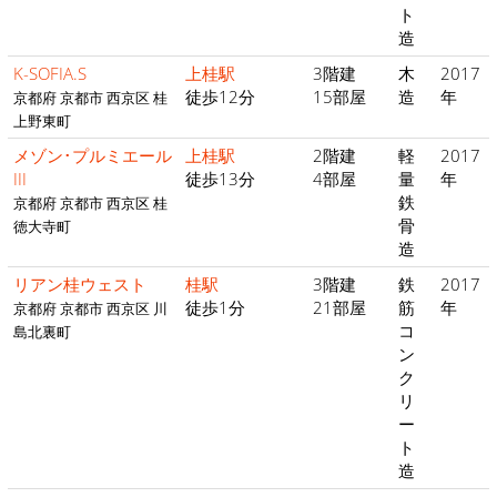
ト
造
K-SOFIA.S
上桂駅
3階建
木
2017
徒歩12分
15部屋
造
年
京都府 京都市 西京区 桂
上野東町
メゾン･プルミエール
上桂駅
2階建
軽
2017
III
徒歩13分
4部屋
量
年
鉄
京都府 京都市 西京区 桂
骨
徳大寺町
造
リアン桂ウェスト
桂駅
3階建
鉄
2017
徒歩1分
21部屋
筋
年
京都府 京都市 西京区 川
コ
島北裏町
ン
ク
リ
ー
ト
造