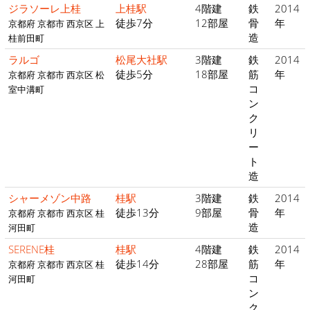
ジラソーレ上桂
上桂駅
4階建
鉄
2014
徒歩7分
12部屋
骨
年
京都府 京都市 西京区 上
造
桂前田町
ラルゴ
松尾大社駅
3階建
鉄
2014
徒歩5分
18部屋
筋
年
京都府 京都市 西京区 松
コ
室中溝町
ン
ク
リ
ー
ト
造
シャーメゾン中路
桂駅
3階建
鉄
2014
徒歩13分
9部屋
骨
年
京都府 京都市 西京区 桂
造
河田町
SERENE桂
桂駅
4階建
鉄
2014
徒歩14分
28部屋
筋
年
京都府 京都市 西京区 桂
コ
河田町
ン
ク