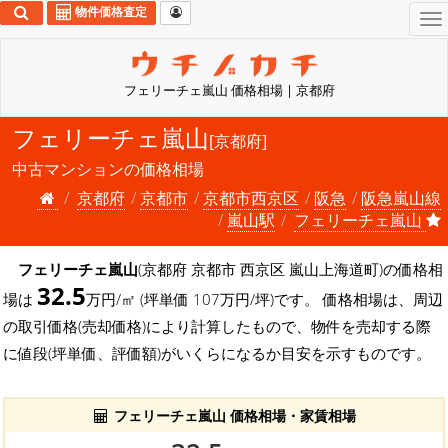
物件価格査定
To
na
フェリーチェ嵐山 価格相場 | 京都府
フェリーチェ嵐山
[京都府]
中古マンションの価格相場
京都府
京都市
京都市西京区
阪急
阪急嵐山線
嵐山駅
フェリーチェ嵐山
フェリーチェ嵐山
(京都府 京都市 西京区 嵐山上海道町)の価格相
32.5
場は
万円/㎡ (坪単価 107万円/坪)です。 価格相場は、周辺
の取引価格(売却価格)により計算したもので、物件を売却する際
に値段(坪単価、評価額)がいくらになるか目安を示すものです。
フェリーチェ嵐山 価格相場・家賃相場