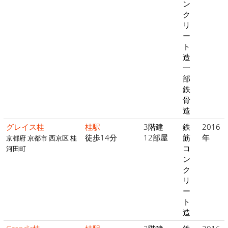
ン
ク
リ
ー
ト
造
一
部
鉄
骨
造
グレイス桂
桂駅
3階建
鉄
2016
徒歩14分
12部屋
筋
年
京都府 京都市 西京区 桂
コ
河田町
ン
ク
リ
ー
ト
造