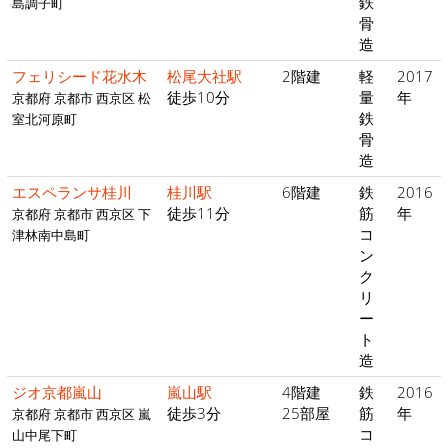
鉄
島調子町
骨
造
フェリシード花水木
松尾大社駅
2階建
軽
2017
徒歩10分
量
年
京都府 京都市 西京区 松
鉄
室北河原町
骨
造
エスペランサ桂川
桂川駅
6階建
鉄
2016
徒歩11分
筋
年
京都府 京都市 西京区 下
コ
津林南中島町
ン
ク
リ
ー
ト
造
ジオ京都嵐山
嵐山駅
4階建
鉄
2016
徒歩3分
25部屋
筋
年
京都府 京都市 西京区 嵐
コ
山中尾下町