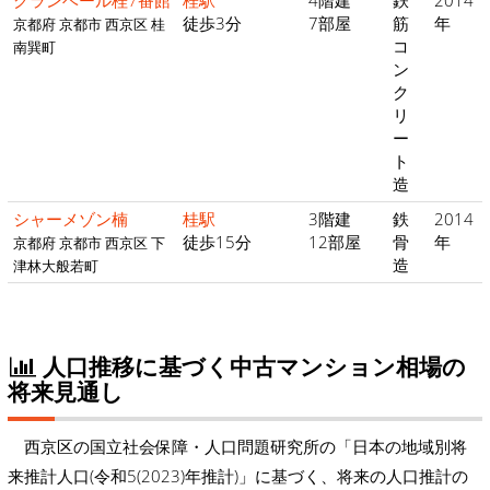
グランベール桂7番館
桂駅
4階建
鉄
2014
徒歩3分
7部屋
筋
年
京都府 京都市 西京区 桂
コ
南巽町
ン
ク
リ
ー
ト
造
シャーメゾン楠
桂駅
3階建
鉄
2014
徒歩15分
12部屋
骨
年
京都府 京都市 西京区 下
造
津林大般若町
人口推移に基づく中古マンション相場の
将来見通し
西京区の国立社会保障・人口問題研究所の「日本の地域別将
来推計人口(令和5(2023)年推計)」に基づく、将来の人口推計の