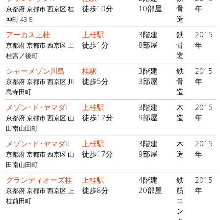
徒歩10分
10部屋
骨
年
京都府 京都市 西京区 桂
造
坤町 43-5
アーカス上桂
上桂駅
3階建
鉄
2015
徒歩1分
8部屋
骨
年
京都府 京都市 西京区 上
造
桂宮ノ後町
シャーメゾン川島
桂駅
3階建
鉄
2015
徒歩5分
3部屋
骨
年
京都府 京都市 西京区 川
造
島寺田町
メゾン･ド･ヤマダI
上桂駅
3階建
木
2015
徒歩17分
9部屋
造
年
京都府 京都市 西京区 山
田南山田町
メゾン･ド･ヤマダII
上桂駅
3階建
木
2015
徒歩17分
9部屋
造
年
京都府 京都市 西京区 山
田南山田町
グランディオーズ桂
上桂駅
4階建
鉄
2015
徒歩8分
20部屋
筋
年
京都府 京都市 西京区 上
コ
桂前田町
ン