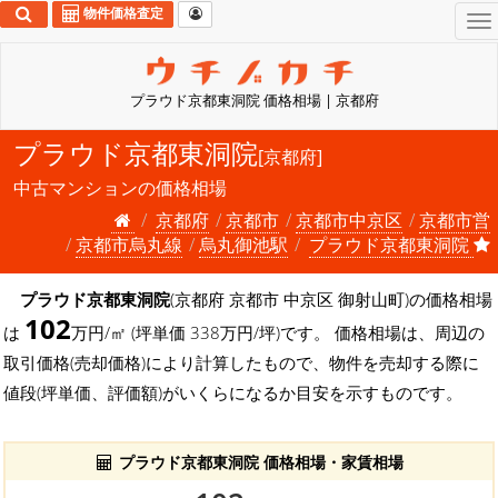
物件価格査定
To
na
プラウド京都東洞院 価格相場 | 京都府
プラウド京都東洞院
[京都府]
中古マンションの価格相場
京都府
京都市
京都市中京区
京都市営
京都市烏丸線
烏丸御池駅
プラウド京都東洞院
プラウド京都東洞院
(京都府 京都市 中京区 御射山町)の価格相場
102
は
万円/㎡ (坪単価 338万円/坪)です。 価格相場は、周辺の
取引価格(売却価格)により計算したもので、物件を売却する際に
値段(坪単価、評価額)がいくらになるか目安を示すものです。
プラウド京都東洞院 価格相場・家賃相場