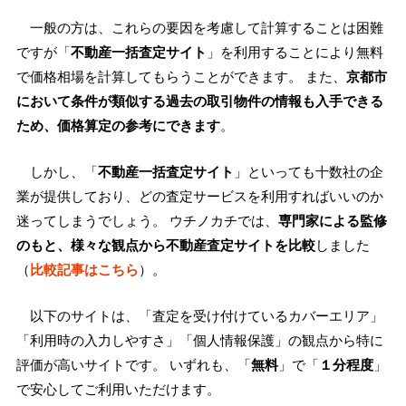
一般の方は、これらの要因を考慮して計算することは困難
ですが「
不動産一括査定サイト
」を利用することにより無料
で価格相場を計算してもらうことができます。 また、
京都市
において条件が類似する過去の取引物件の情報も入手できる
ため、価格算定の参考にできます
。
しかし、「
不動産一括査定サイト
」といっても十数社の企
業が提供しており、どの査定サービスを利用すればいいのか
迷ってしまうでしょう。 ウチノカチでは、
専門家による監修
のもと、様々な観点から不動産査定サイトを比較
しました
（
比較記事はこちら
）。
以下のサイトは、「査定を受け付けているカバーエリア」
「利用時の入力しやすさ」「個人情報保護」の観点から特に
評価が高いサイトです。 いずれも、「
無料
」で「
１分程度
」
で安心してご利用いただけます。