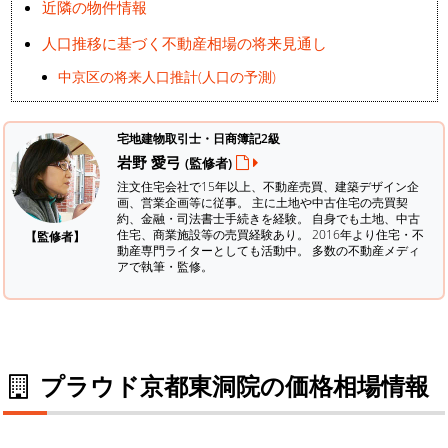
近隣の物件情報
人口推移に基づく不動産相場の将来見通し
中京区の将来人口推計(人口の予測)
宅地建物取引士・日商簿記2級
岩野 愛弓
(監修者)
注文住宅会社で15年以上、不動産売買、建築デザイン企
画、営業企画等に従事。 主に土地や中古住宅の売買契
約、金融・司法書士手続きを経験。
自身でも土地、中古
住宅、商業施設等の売買経験あり。 2016年より住宅・不
【監修者】
動産専門ライターとしても活動中。 多数の不動産メディ
アで執筆・監修。
プラウド京都東洞院の価格相場情報