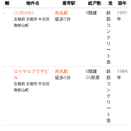
離
物件名
最寄駅
総戸数
造
築年
-
CUBEM&S
烏丸駅
9階建
鉄
1991
徒歩5分
筋
年
京都府 京都市 中京区
コ
御射山町
ン
ク
リ
ー
ト
造
-
ロイヤルプラザビ
烏丸駅
6階建
鉄
1984
ル
徒歩6分
26部屋
筋
年
コ
京都府 京都市 中京区
ン
御射山町
ク
リ
ー
ト
造