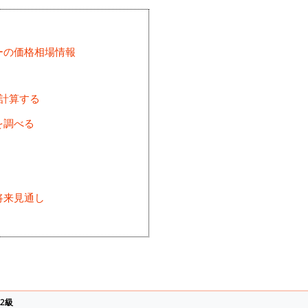
ーの価格相場情報
を計算する
を調べる
将来見通し
)
2級