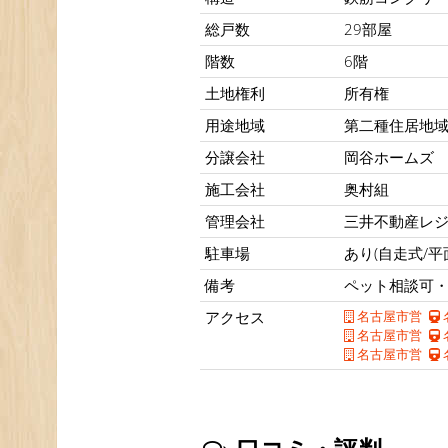
総戸数
29部屋
階数
6階
土地権利
所有権
用途地域
第二種住居地
分譲会社
岡谷ホームズ
施工会社
奥村組
管理会社
三井不動産レ
駐車場
あり(自走式/平
備考
ペット相談可・
アクセス
名古屋市営
名古屋市営
名古屋市営