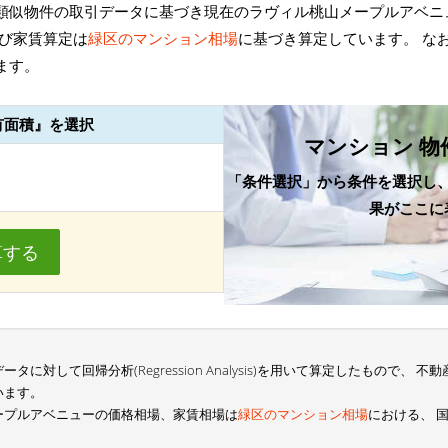
類似物件の取引データに基づき現在のラヴィル桃山メープルアベニ
よび家賃算定は
緑区のマンション相場
に基づき算定しています。 な
ます。
有面積』を選択
マンション 物
「条件選択」から条件を選択し
果がここに
算する
に対して回帰分析(Regression Analysis)を用いて算定したもので、
います。
ープルアベニューの価格相場、家賃相場は
緑区のマンション相場
における、 