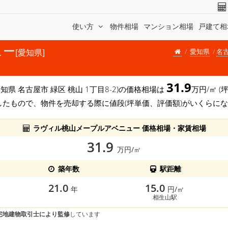
使い方
物件相場
マンション相場
戸建て相
ュー
愛知県
名
[愛知県]
31.9
愛知県 名古屋市 緑区 桃山 1丁目8-2)の価格相場は
万円/㎡ (
したもので、物件を売却する際に値段(坪単価、評価額)がいくらに
ラヴィル桃山メープルアベニュー 価格相場・家賃相場
31.9
万円/㎡
築年数
駅距離
21.0
15.0
年
円/㎡
相生山駅
宅地建物取引士により監修
しています