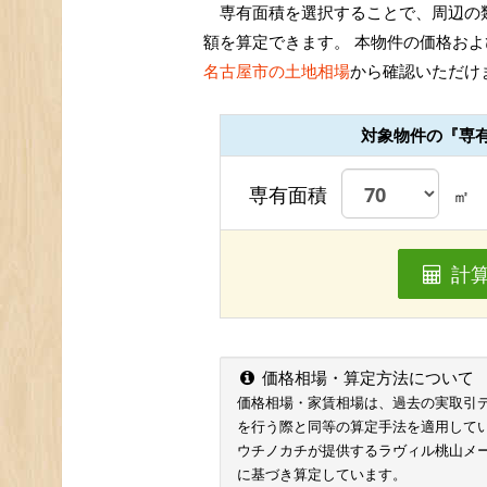
専有面積を選択することで、周辺の
額を算定できます。 本物件の価格お
名古屋市の土地相場
から確認いただけ
対象物件の『専
専有面積
㎡
計
価格相場・算定方法について
価格相場・家賃相場は、過去の実取引データ
を行う際と同等の算定手法を適用して
ウチノカチが提供するラヴィル桃山メ
に基づき算定しています。