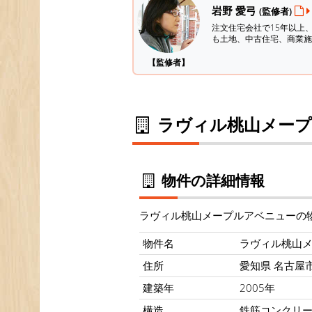
岩野 愛弓
(監修者)
注文住宅会社で15年以上
も土地、中古住宅、商業施
【監修者】
ラヴィル桃山メープ
物件の詳細情報
ラヴィル桃山メープルアベニューの
物件名
ラヴィル桃山
住所
愛知県 名古屋市 
建築年
2005年
構造
鉄筋コンクリ