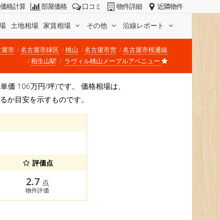
価格計算
部屋価格
口コミ
物件詳細
近隣物件
場
土地相場
家賃相場
その他
沿線レポート
古屋市
名古屋市緑区
桃山
名古屋市営
名古屋市桜通線
相生山駅
ラヴィル桃山メープルアベニュー
坪単価 106万円/坪)です。 価格相場は、
なるか目安を示すものです。
評価点
2.7
点
物件評価