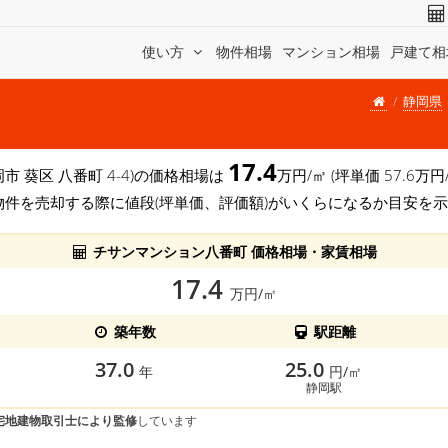
使い方
物件相場
マンション相場
戸建て相
静岡県
17.4
岡市 葵区 八番町 4-4)の価格相場は
万円/㎡ (坪単価 57.6
物件を売却する際に値段(坪単価、評価額)がいくらになるか目安を
チサンマンション八番町 価格相場・家賃相場
17.4
万円/㎡
築年数
駅距離
37.0
25.0
年
円/㎡
静岡駅
宅地建物取引士により監修
しています