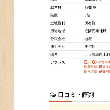
総戸数
19部屋
階数
5階
土地権利
所有権
用途地域
近隣商業地域
分譲会社
地産
施工会社
浅沼組
備考
-、2沿線以上
アクセス
JR
JR東海道
新幹線
東海
その他
静岡
口コミ・評判