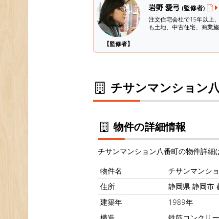
岩野 愛弓
(監修者)
注文住宅会社で15年以上
も土地、中古住宅、商業施
【監修者】
チサンマンション八
物件の詳細情報
チサンマンション八番町の物件詳細
物件名
チサンマンシ
住所
静岡県 静岡市 葵
建築年
1989年
構造
鉄筋コンクリ