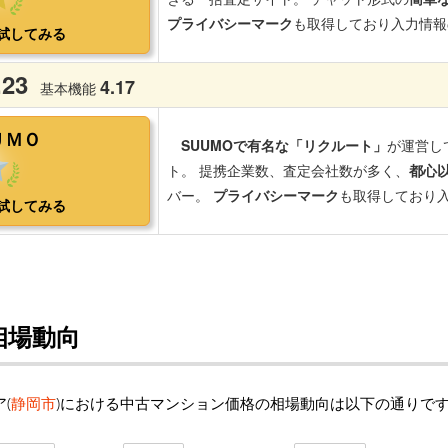
相場動向
(
静岡市
)における中古マンション価格の相場動向は以下の通りで