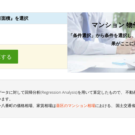
有面積』を選択
マンション 物
「条件選択」から条件を選択し
果がここに
算する
に対して回帰分析(Regression Analysis)を用いて算定したもので、
います。
ン八番町の価格相場、家賃相場は
葵区のマンション相場
における、 国土交通