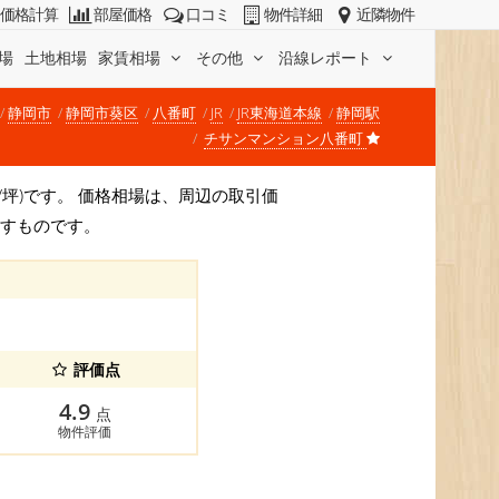
価格計算
部屋価格
口コミ
物件詳細
近隣物件
場
土地相場
家賃相場
その他
沿線レポート
静岡市
静岡市葵区
八番町
JR
JR東海道本線
静岡駅
チサンマンション八番町
万円/坪)です。 価格相場は、周辺の取引価
示すものです。
評価点
4.9
点
物件評価