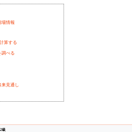
相場情報
を計算する
を調べる
将来見通し
)
2級