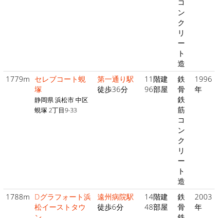
コ
ン
ク
リ
ー
ト
造
1779m
セレブコート蜆
第一通り駅
11階建
鉄
1996
塚
徒歩36分
96部屋
骨
年
鉄
静岡県 浜松市 中区
筋
蜆塚 2丁目9-33
コ
ン
ク
リ
ー
ト
造
1788m
Dグラフォート浜
遠州病院駅
14階建
鉄
2003
松イーストタウ
徒歩6分
48部屋
骨
年
ン
鉄