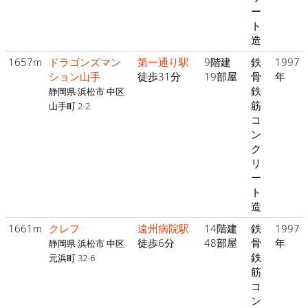
ー
ト
造
1657m
ドラゴンズマン
第一通り駅
9階建
鉄
1997
ション山手
徒歩31分
19部屋
骨
年
鉄
静岡県 浜松市 中区
筋
山手町 2-2
コ
ン
ク
リ
ー
ト
造
1661m
クレフ
遠州病院駅
14階建
鉄
1997
徒歩6分
48部屋
骨
年
静岡県 浜松市 中区
鉄
元浜町 32-6
筋
コ
ン