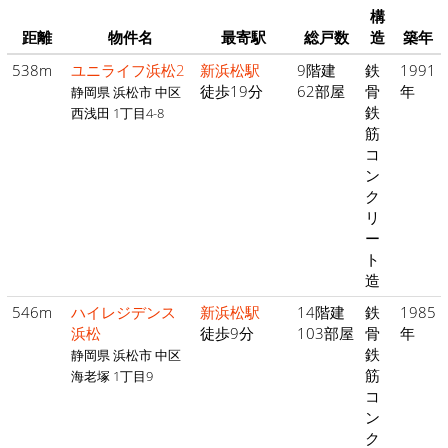
構
距離
物件名
最寄駅
総戸数
造
築年
538m
ユニライフ浜松2
新浜松駅
9階建
鉄
1991
徒歩19分
62部屋
骨
年
静岡県 浜松市 中区
鉄
西浅田 1丁目4-8
筋
コ
ン
ク
リ
ー
ト
造
546m
ハイレジデンス
新浜松駅
14階建
鉄
1985
浜松
徒歩9分
103部屋
骨
年
鉄
静岡県 浜松市 中区
筋
海老塚 1丁目9
コ
ン
ク