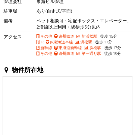
管理会社
東海ビル管理
駐車場
あり(自走式/平面)
備考
ペット相談可・宅配ボックス・エレベーター、
2沿線以上利用・駅徒歩5分以内
アクセス
その他
遠州鉄道
新浜松駅
徒歩 15分
JR
JR東海道本線
浜松駅
徒歩 17分
新幹線
東海道新幹線
浜松駅
徒歩 17分
その他
遠州鉄道
第一通り駅
徒歩 19分
物件所在地