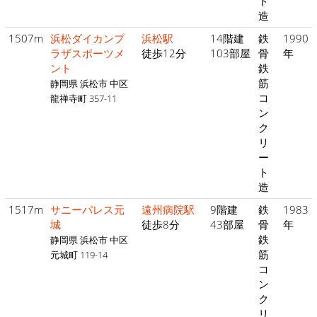
ト
造
1507m
浜松ダイカンプ
浜松駅
14階建
鉄
1990
ラザスポーツメ
徒歩12分
103部屋
骨
年
ント
鉄
筋
静岡県 浜松市 中区
コ
龍禅寺町 357-11
ン
ク
リ
ー
ト
造
1517m
サニーパレス元
遠州病院駅
9階建
鉄
1983
城
徒歩8分
43部屋
骨
年
鉄
静岡県 浜松市 中区
筋
元城町 119-14
コ
ン
ク
リ