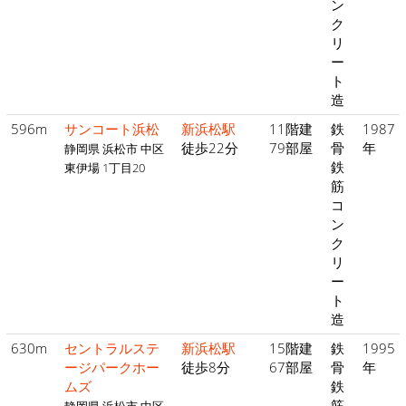
ン
ク
リ
ー
ト
造
596m
サンコート浜松
新浜松駅
11階建
鉄
1987
徒歩22分
79部屋
骨
年
静岡県 浜松市 中区
鉄
東伊場 1丁目20
筋
コ
ン
ク
リ
ー
ト
造
630m
セントラルステ
新浜松駅
15階建
鉄
1995
ージパークホー
徒歩8分
67部屋
骨
年
ムズ
鉄
筋