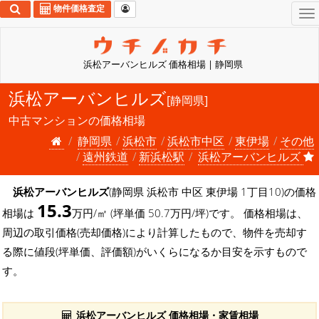
物件価格査定
To
na
浜松アーバンヒルズ 価格相場 | 静岡県
浜松アーバンヒルズ
[静岡県]
中古マンションの価格相場
静岡県
浜松市
浜松市中区
東伊場
その他
遠州鉄道
新浜松駅
浜松アーバンヒルズ
浜松アーバンヒルズ
(静岡県 浜松市 中区 東伊場 1丁目10)の価格
15.3
相場は
万円/㎡ (坪単価 50.7万円/坪)です。 価格相場は、
周辺の取引価格(売却価格)により計算したもので、物件を売却す
る際に値段(坪単価、評価額)がいくらになるか目安を示すもので
す。
浜松アーバンヒルズ 価格相場・家賃相場