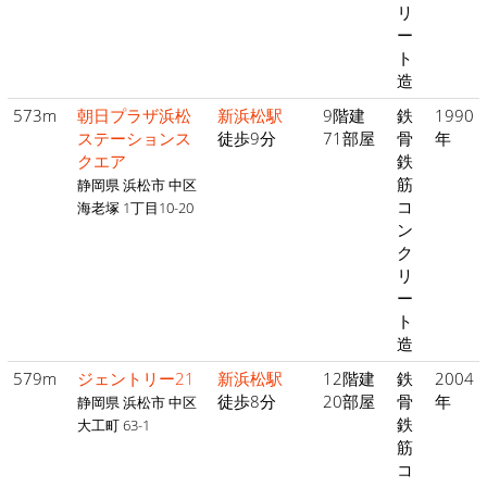
リ
ー
ト
造
573m
朝日プラザ浜松
新浜松駅
9階建
鉄
1990
ステーションス
徒歩9分
71部屋
骨
年
クエア
鉄
筋
静岡県 浜松市 中区
コ
海老塚 1丁目10-20
ン
ク
リ
ー
ト
造
579m
ジェントリー21
新浜松駅
12階建
鉄
2004
徒歩8分
20部屋
骨
年
静岡県 浜松市 中区
鉄
大工町 63-1
筋
コ