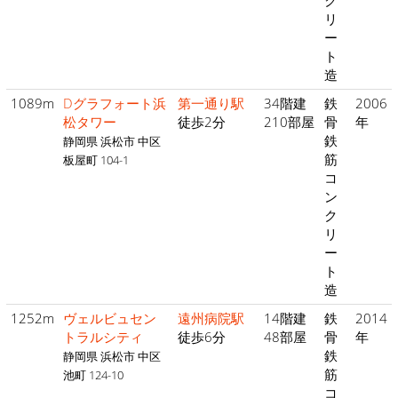
ク
リ
ー
ト
造
1089m
Dグラフォート浜
第一通り駅
34階建
鉄
2006
松タワー
徒歩2分
210部屋
骨
年
鉄
静岡県 浜松市 中区
筋
板屋町 104-1
コ
ン
ク
リ
ー
ト
造
1252m
ヴェルビュセン
遠州病院駅
14階建
鉄
2014
トラルシティ
徒歩6分
48部屋
骨
年
鉄
静岡県 浜松市 中区
筋
池町 124-10
コ