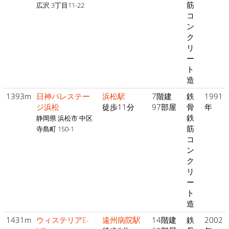
筋
広沢 3丁目11-22
コ
ン
ク
リ
ー
ト
造
1393m
日神パレステー
浜松駅
7階建
鉄
1991
ジ浜松
徒歩11分
97部屋
骨
年
鉄
静岡県 浜松市 中区
筋
寺島町 150-1
コ
ン
ク
リ
ー
ト
造
1431m
ウィステリアE-
遠州病院駅
14階建
鉄
2002