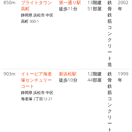
850m
ブライトタウン
第一通り駅
13階建
鉄
2002
高町
徒歩11分
51部屋
骨
年
鉄
静岡県 浜松市 中区
筋
高町 300-1
コ
ン
ク
リ
ー
ト
造
903m
イトーピア海老
新浜松駅
12階建
鉄
1999
塚センチュリー
徒歩10分
44部屋
骨
年
コート
鉄
筋
静岡県 浜松市 中区
コ
海老塚 2丁目12-21
ン
ク
リ
ー
ト