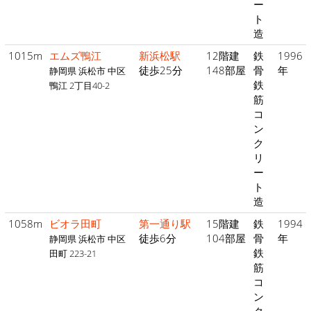
ー
ト
造
1015m
エムズ鴨江
新浜松駅
12階建
鉄
1996
徒歩25分
148部屋
骨
年
静岡県 浜松市 中区
鉄
鴨江 2丁目40-2
筋
コ
ン
ク
リ
ー
ト
造
1058m
ビオラ田町
第一通り駅
15階建
鉄
1994
徒歩6分
104部屋
骨
年
静岡県 浜松市 中区
鉄
田町 223-21
筋
コ
ン