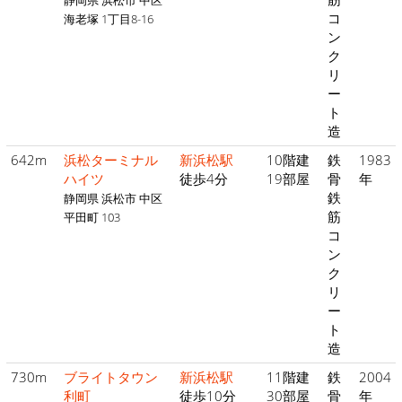
静岡県 浜松市 中区
コ
海老塚 1丁目8-16
ン
ク
リ
ー
ト
造
642m
浜松ターミナル
新浜松駅
10階建
鉄
1983
ハイツ
徒歩4分
19部屋
骨
年
鉄
静岡県 浜松市 中区
筋
平田町 103
コ
ン
ク
リ
ー
ト
造
730m
ブライトタウン
新浜松駅
11階建
鉄
2004
利町
徒歩10分
30部屋
骨
年