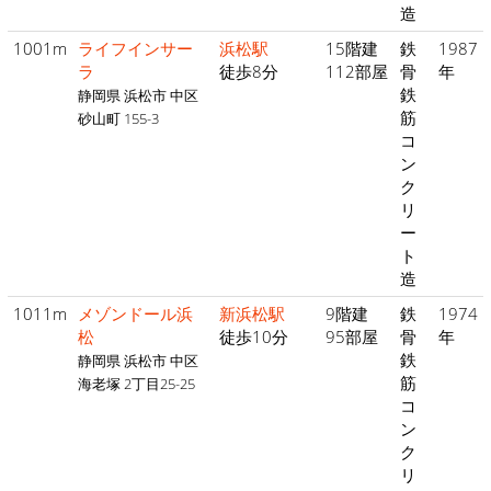
造
1001m
ライフインサー
浜松駅
15階建
鉄
1987
ラ
徒歩8分
112部屋
骨
年
鉄
静岡県 浜松市 中区
筋
砂山町 155-3
コ
ン
ク
リ
ー
ト
造
1011m
メゾンドール浜
新浜松駅
9階建
鉄
1974
松
徒歩10分
95部屋
骨
年
鉄
静岡県 浜松市 中区
筋
海老塚 2丁目25-25
コ
ン
ク
リ