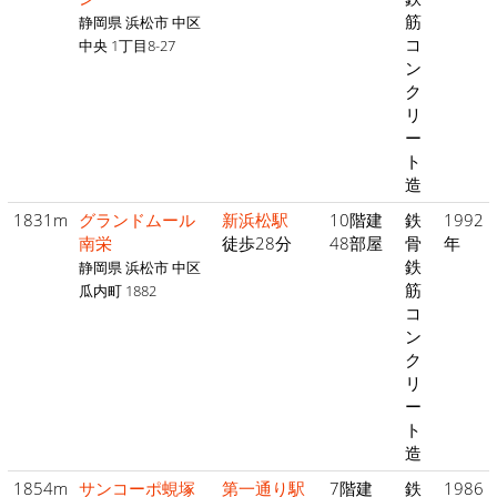
筋
静岡県 浜松市 中区
コ
中央 1丁目8-27
ン
ク
リ
ー
ト
造
1831m
グランドムール
新浜松駅
10階建
鉄
1992
南栄
徒歩28分
48部屋
骨
年
鉄
静岡県 浜松市 中区
筋
瓜内町 1882
コ
ン
ク
リ
ー
ト
造
1854m
サンコーポ蜆塚
第一通り駅
7階建
鉄
1986