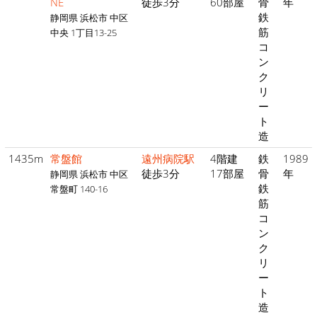
NE
徒歩3分
60部屋
骨
年
鉄
静岡県 浜松市 中区
筋
中央 1丁目13-25
コ
ン
ク
リ
ー
ト
造
1435m
常盤館
遠州病院駅
4階建
鉄
1989
徒歩3分
17部屋
骨
年
静岡県 浜松市 中区
鉄
常盤町 140-16
筋
コ
ン
ク
リ
ー
ト
造