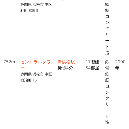
鉄
静岡県 浜松市 中区
筋
利町 305-3
コ
ン
ク
リ
ー
ト
造
752m
セントラルタワ
新浜松駅
17階建
鉄
2000
ー
徒歩4分
54部屋
骨
年
鉄
静岡県 浜松市 中区
筋
鍛冶町 15
コ
ン
ク
リ
ー
ト
造