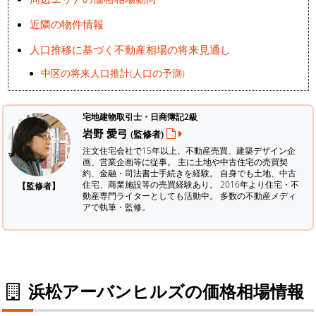
近隣の物件情報
人口推移に基づく不動産相場の将来見通し
中区の将来人口推計(人口の予測)
宅地建物取引士・日商簿記2級
岩野 愛弓
(監修者)
注文住宅会社で15年以上、不動産売買、建築デザイン企
画、営業企画等に従事。 主に土地や中古住宅の売買契
約、金融・司法書士手続きを経験。
自身でも土地、中古
住宅、商業施設等の売買経験あり。 2016年より住宅・不
【監修者】
動産専門ライターとしても活動中。 多数の不動産メディ
アで執筆・監修。
浜松アーバンヒルズの価格相場情報