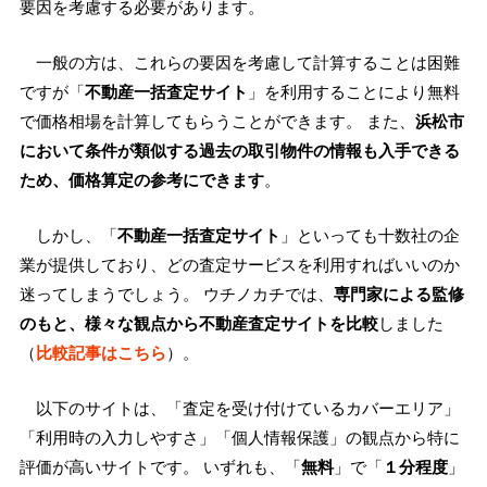
要因を考慮する必要があります。
一般の方は、これらの要因を考慮して計算することは困難
ですが「
不動産一括査定サイト
」を利用することにより無料
で価格相場を計算してもらうことができます。 また、
浜松市
において条件が類似する過去の取引物件の情報も入手できる
ため、価格算定の参考にできます
。
しかし、「
不動産一括査定サイト
」といっても十数社の企
業が提供しており、どの査定サービスを利用すればいいのか
迷ってしまうでしょう。 ウチノカチでは、
専門家による監修
のもと、様々な観点から不動産査定サイトを比較
しました
（
比較記事はこちら
）。
以下のサイトは、「査定を受け付けているカバーエリア」
「利用時の入力しやすさ」「個人情報保護」の観点から特に
評価が高いサイトです。 いずれも、「
無料
」で「
１分程度
」