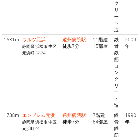
ク
リ
ー
ト
造
1681m
ワルツ元浜
遠州病院駅
11階建
鉄
2004
徒歩7分
15部屋
骨
年
静岡県 浜松市 中区
鉄
元浜町 32-24
筋
コ
ン
ク
リ
ー
ト
造
1738m
エンブレム元浜
遠州病院駅
7階建
鉄
1990
徒歩7分
84部屋
骨
年
静岡県 浜松市 中区
鉄
元浜町 92
筋