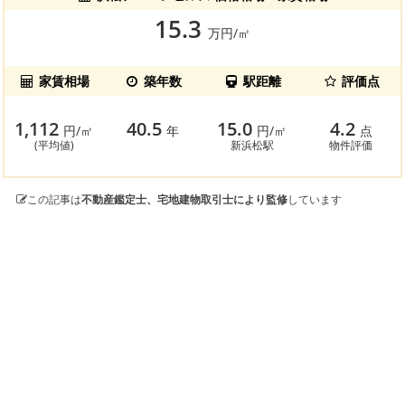
15.3
万円/㎡
家賃相場
築年数
駅距離
評価点
1,112
40.5
15.0
4.2
円/㎡
年
円/㎡
点
(平均値)
新浜松駅
物件評価
この記事は
不動産鑑定士、宅地建物取引士により監修
しています