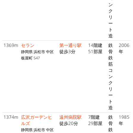
ン
ク
リ
ー
ト
造
1369m
セラン
第一通り駅
14階建
鉄
2006
徒歩3分
51部屋
骨
年
静岡県 浜松市 中区
鉄
板屋町 547
筋
コ
ン
ク
リ
ー
ト
造
1374m
広沢ガーデンヒ
遠州病院駅
7階建
鉄
1985
ルズ
徒歩20分
29部屋
骨
年
鉄
静岡県 浜松市 中区