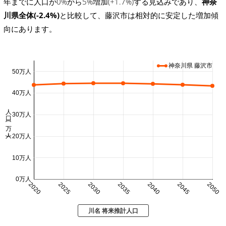
年までに人口が0%から5%増加(+1.7%)する見込みであり、
神奈
川県全体(-2.4%)
と比較して、藤沢市は相対的に安定した増加傾
向にあります。
神奈川県 藤沢市
50万人
40万人
人口 (万人)
30万人
20万人
10万人
0万人
2020
2025
2030
2035
2040
2045
2050
川名 将来推計人口