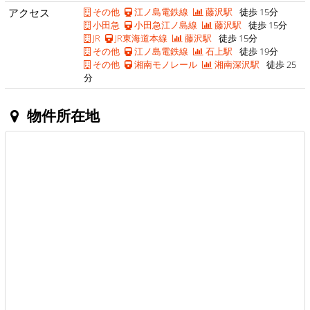
アクセス
その他
江ノ島電鉄線
藤沢駅
徒歩 15分
小田急
小田急江ノ島線
藤沢駅
徒歩 15分
JR
JR東海道本線
藤沢駅
徒歩 15分
その他
江ノ島電鉄線
石上駅
徒歩 19分
その他
湘南モノレール
湘南深沢駅
徒歩 25
分
物件所在地