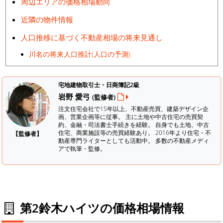
周辺エリアの価格相場動向
近隣の物件情報
人口推移に基づく不動産相場の将来見通し
川名の将来人口推計(人口の予測)
宅地建物取引士・日商簿記2級
岩野 愛弓
(監修者)
注文住宅会社で15年以上、不動産売買、建築デザイン企
画、営業企画等に従事。 主に土地や中古住宅の売買契
約、金融・司法書士手続きを経験。
自身でも土地、中古
住宅、商業施設等の売買経験あり。 2016年より住宅・不
【監修者】
動産専門ライターとしても活動中。 多数の不動産メディ
アで執筆・監修。
第2鈴木ハイツの価格相場情報