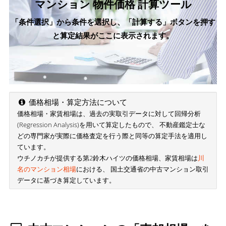
マンション 物件価格 計算ツール
「条件選択」から条件を選択し、「計算する」ボタンを押す
と算定結果がここに表示されます。
価格相場・算定方法について
価格相場・家賃相場は、過去の実取引データに対して回帰分析
(Regression Analysis)を用いて算定したもので、 不動産鑑定士な
どの専門家が実際に価格査定を行う際と同等の算定手法を適用し
ています。
ウチノカチが提供する第2鈴木ハイツの価格相場、家賃相場は
川
名のマンション相場
における、 国土交通省の中古マンション取引
データに基づき算定しています。