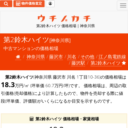
物件価格査定
To
na
第2鈴木ハイツ 価格相場 | 神奈川県
第2鈴木ハイツ
[神奈川県]
中古マンションの価格相場
神奈川県
藤沢市
川名
その他
江ノ島電鉄線
藤沢駅
第2鈴木ハイツ
第2鈴木ハイツ
(神奈川県 藤沢市 川名 1丁目10-36)の価格相場は
18.3
万円/㎡ (坪単価 60.7万円/坪)です。 価格相場は、周辺の取
引価格(売却価格)により計算したもので、物件を売却する際に値
段(坪単価、評価額)がいくらになるか目安を示すものです。
第2鈴木ハイツ 価格相場・家賃相場