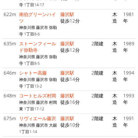
寺 1丁目14-17
622m
南伯グリーンハイ
藤沢駅
木
1981
ツ
徒歩12分
造
年
神奈川県 藤沢市 弥勒
寺 1丁目8-6
635m
ストーンフィール
藤沢駅
2階建
木
1989
ド弥勒寺
徒歩12分
造
年
神奈川県 藤沢市 弥勒
寺 1丁目8-5
646m
シャトー高藤
藤沢駅
2階建
木
1994
徒歩14分
造
年
神奈川県 藤沢市 弥勒
寺 1丁目13-2
648m
コートヒルズ村岡
藤沢駅
2階建
木
1993
徒歩16分
造
年
神奈川県 藤沢市 村岡
東 1丁目17-12
675m
リヴィエール藤沢
藤沢駅
2階建
木
1991
徒歩10分
造
年
神奈川県 藤沢市 大鋸
1丁目1-14