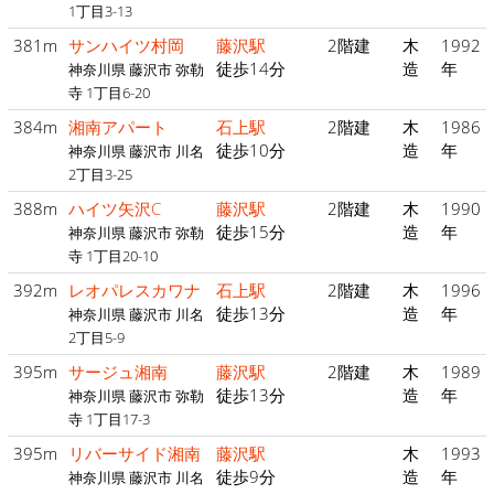
1丁目3-13
381m
サンハイツ村岡
藤沢駅
2階建
木
1992
徒歩14分
造
年
神奈川県 藤沢市 弥勒
寺 1丁目6-20
384m
湘南アパート
石上駅
2階建
木
1986
徒歩10分
造
年
神奈川県 藤沢市 川名
2丁目3-25
388m
ハイツ矢沢C
藤沢駅
2階建
木
1990
徒歩15分
造
年
神奈川県 藤沢市 弥勒
寺 1丁目20-10
392m
レオパレスカワナ
石上駅
2階建
木
1996
徒歩13分
造
年
神奈川県 藤沢市 川名
2丁目5-9
395m
サージュ湘南
藤沢駅
2階建
木
1989
徒歩13分
造
年
神奈川県 藤沢市 弥勒
寺 1丁目17-3
395m
リバーサイド湘南
藤沢駅
木
1993
徒歩9分
造
年
神奈川県 藤沢市 川名