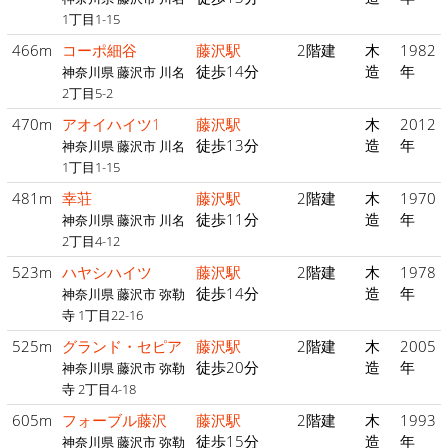
1丁目1-15
466m
コーポ細谷
藤沢駅
2階建
木
1982
徒歩14分
造
年
神奈川県 藤沢市 川名
2丁目5-2
470m
アオイハイツ1
藤沢駅
木
2012
徒歩13分
造
年
神奈川県 藤沢市 川名
1丁目1-15
481m
幸荘
藤沢駅
2階建
木
1970
徒歩11分
造
年
神奈川県 藤沢市 川名
2丁目4-12
523m
ハヤシハイツ
藤沢駅
2階建
木
1978
徒歩14分
造
年
神奈川県 藤沢市 弥勒
寺 1丁目22-16
525m
グランド・セピア
藤沢駅
2階建
木
2005
徒歩20分
造
年
神奈川県 藤沢市 弥勒
寺 2丁目4-18
605m
フォーブル藤沢
藤沢駅
2階建
木
1993
徒歩15分
造
年
神奈川県 藤沢市 弥勒