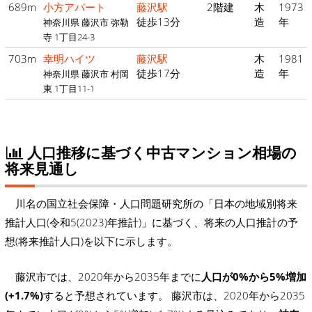
689m
小方アパート
藤沢駅
2階建
木
1973
徒歩13分
造
年
神奈川県 藤沢市 弥勒
寺 1丁目24-3
703m
幸明ハイツ
藤沢駅
木
1981
徒歩17分
造
年
神奈川県 藤沢市 村岡
東 1丁目11-1
人口推移に基づく中古マンション相場の
将来見通し
川名の国立社会保障・人口問題研究所の「日本の地域別将来
推計人口(令和5(2023)年推計)」に基づく、将来の人口推計の予
想(将来推計人口)を以下に示します。
藤沢市では、2020年から2035年までに
人口が0%から5%増加
(+1.7%)
すると予想されています。 藤沢市は、2020年から2035