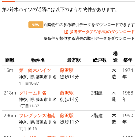
第2鈴木ハイツの近隣には以下のような物件があります。
近隣物件の参考取引データをダウンロードできます
NEW
参考データ(CSV形式)のダウンロード
※条件が類似する過去の取引データをダウンロード
構
距離
物件名
最寄駅
総戸数
造
築年
15m
第一鈴木ハイツ
藤沢駅
木
1974
徒歩14分
造
年
神奈川県 藤沢市 川名
1丁目10-37
218m
グリーム川名
藤沢駅
2階建
木
1988
徒歩14分
造
年
神奈川県 藤沢市 川名
1丁目11-37
296m
フレグランス湘南
藤沢駅
2階建
木
1990
徒歩11分
造
年
神奈川県 藤沢市 川名
1丁目6-16