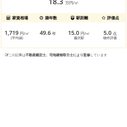
18.3
万円/㎡
家賃相場
築年数
駅距離
評価点
1,719
49.6
15.0
5.0
円/㎡
年
円/㎡
点
(平均値)
藤沢駅
物件評価
この記事は
不動産鑑定士、宅地建物取引士により監修
しています