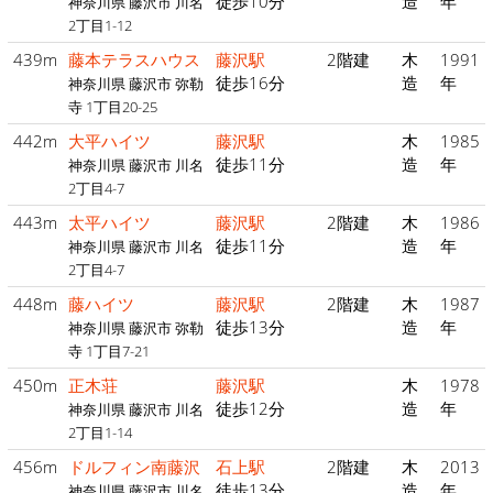
徒歩10分
造
年
神奈川県 藤沢市 川名
2丁目1-12
439m
藤本テラスハウス
藤沢駅
2階建
木
1991
徒歩16分
造
年
神奈川県 藤沢市 弥勒
寺 1丁目20-25
442m
大平ハイツ
藤沢駅
木
1985
徒歩11分
造
年
神奈川県 藤沢市 川名
2丁目4-7
443m
太平ハイツ
藤沢駅
2階建
木
1986
徒歩11分
造
年
神奈川県 藤沢市 川名
2丁目4-7
448m
藤ハイツ
藤沢駅
2階建
木
1987
徒歩13分
造
年
神奈川県 藤沢市 弥勒
寺 1丁目7-21
450m
正木荘
藤沢駅
木
1978
徒歩12分
造
年
神奈川県 藤沢市 川名
2丁目1-14
456m
ドルフィン南藤沢
石上駅
2階建
木
2013
徒歩13分
造
年
神奈川県 藤沢市 川名