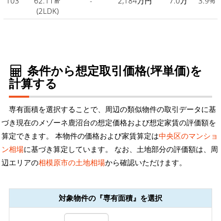
103
62.11㎡
-
2,184万円
7.0万
3.9%
(2LDK)
条件から想定取引価格(坪単価)を
計算する
専有面積を選択することで、周辺の類似物件の取引データに基
づき現在のメゾーネ鹿沼台の想定価格および想定家賃の評価額を
算定できます。 本物件の価格および家賃算定は
中央区のマンショ
ン相場
に基づき算定しています。 なお、土地部分の評価額は、周
辺エリアの
相模原市の土地相場
から確認いただけます。
対象物件の『専有面積』を選択