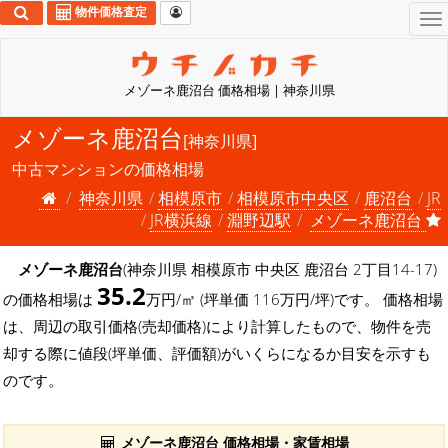
物件価格査定
To
na
メゾーネ鹿沼台 価格相場 | 神奈川県
メゾーネ鹿沼台
[神奈川県]
中古マンションの価格相場
神奈川県
相模原市
相模原市中央区
鹿沼台
JR
JR横浜線
淵野辺駅
メゾーネ鹿沼台
メゾーネ鹿沼台
(神奈川県 相模原市 中央区 鹿沼台 2丁目14-17)
35.2
の価格相場は
万円/㎡ (坪単価 116万円/坪)です。 価格相場
は、周辺の取引価格(売却価格)により計算したもので、物件を売
却する際に値段(坪単価、評価額)がいくらになるか目安を示すも
のです。
メゾーネ鹿沼台 価格相場・家賃相場