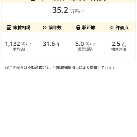
35.2
万円/㎡
家賃相場
築年数
駅距離
評価点
1,132
31.6
5.0
2.5
円/㎡
年
円/㎡
点
(平均値)
淵野辺駅
物件評価
この記事は
不動産鑑定士、宅地建物取引士により監修
しています