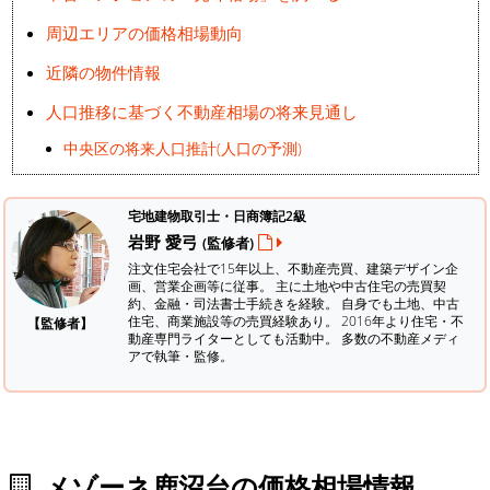
周辺エリアの価格相場動向
近隣の物件情報
人口推移に基づく不動産相場の将来見通し
中央区の将来人口推計(人口の予測)
宅地建物取引士・日商簿記2級
岩野 愛弓
(監修者)
注文住宅会社で15年以上、不動産売買、建築デザイン企
画、営業企画等に従事。 主に土地や中古住宅の売買契
約、金融・司法書士手続きを経験。
自身でも土地、中古
住宅、商業施設等の売買経験あり。 2016年より住宅・不
【監修者】
動産専門ライターとしても活動中。 多数の不動産メディ
アで執筆・監修。
メゾーネ鹿沼台の価格相場情報