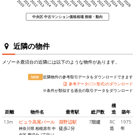
2010
2011
2012
2013
2014
2015
2016
2017
2018
2019
2020
2021
2022
2023
2024
2025
2026
中央区 中古マンション価格相場 推移・動向
近隣の物件
メゾーネ鹿沼台の近隣には以下のような物件があります。
近隣物件の参考取引データをダウンロードできます
NEW
参考データ(CSV形式)のダウンロード
※条件が類似する過去の取引データをダウンロード
構
距離
物件名
最寄駅
総戸数
造
築年
13m
ビュラ高尾パール
淵野辺駅
7階建
RC
1975
徒歩2分
造
年
神奈川県 相模原市 中
央区 鹿沼台 2丁目14-