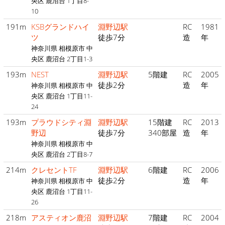
央区 鹿沼台 1丁目8-
10
191m
KSBグランドハイ
淵野辺駅
RC
1981
ツ
徒歩7分
造
年
神奈川県 相模原市 中
央区 鹿沼台 2丁目1-3
193m
NEST
淵野辺駅
5階建
RC
2005
徒歩2分
造
年
神奈川県 相模原市 中
央区 鹿沼台 1丁目11-
24
193m
プラウドシティ淵
淵野辺駅
15階建
RC
2013
野辺
徒歩7分
340部屋
造
年
神奈川県 相模原市 中
央区 鹿沼台 2丁目8-7
214m
クレセントTF
淵野辺駅
6階建
RC
2006
徒歩2分
造
年
神奈川県 相模原市 中
央区 鹿沼台 1丁目11-
26
218m
アスティオン鹿沼
淵野辺駅
7階建
RC
2004