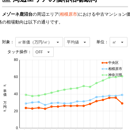
メゾーネ鹿沼台
の周辺エリア(
相模原市
)における中古マンション
格の相場動向は以下の通りです。
対象：
単位：
㎡単価（万円/㎡）
平均値
㎡
タッチ操作：
OFF
80
中央区
相模原市
神奈川県
60
㎡単価 万円/㎡
40
20
0