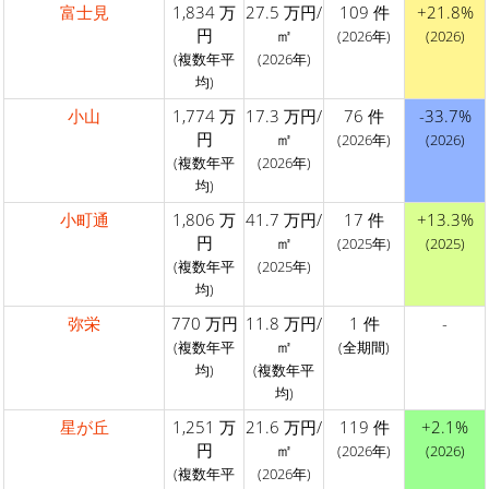
富士見
1,834 万
27.5 万円/
109 件
+21.8%
円
㎡
(2026年)
(2026)
(複数年平
(2026年)
均)
小山
1,774 万
17.3 万円/
76 件
-33.7%
円
㎡
(2026年)
(2026)
(複数年平
(2026年)
均)
小町通
1,806 万
41.7 万円/
17 件
+13.3%
円
㎡
(2025年)
(2025)
(複数年平
(2025年)
均)
弥栄
770 万円
11.8 万円/
1 件
-
㎡
(複数年平
(全期間)
均)
(複数年平
均)
星が丘
1,251 万
21.6 万円/
119 件
+2.1%
円
㎡
(2026年)
(2026)
(複数年平
(2026年)