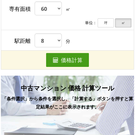
専有面積
㎡
単位：
坪
㎡
駅距離
分
価格計算
中古マンション 価格 計算ツール
「条件選択」から条件を選択し、「計算する」ボタンを押すと算
定結果がここに表示されます。