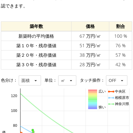
認できます。
築年数
価格
割合
新築時の平均価格
67 万円/㎡
100 %
築１０年・残存価値
51 万円/㎡
76 %
築２０年・残存価値
38 万円/㎡
57 %
築３０年・残存価値
28 万円/㎡
42 %
色分け：
単位：
タッチ操作：
面積
㎡
OFF
広い
中央区
120
相模原市
神奈川県
狭い
100
80