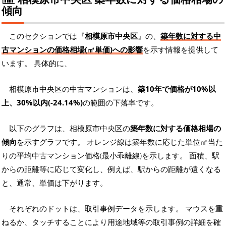
傾向
このセクションでは『
相模原市中央区
』の、
築年数に対する中
古マンションの価格相場(㎡単価)への影響
を示す情報を提供して
います。 具体的に、
相模原市中央区の中古マンションは、
築10年で価格が10%以
上、30%以内(-24.14%)
の範囲の下落率です。
以下のグラフは、相模原市中央区の
築年数に対する価格相場の
傾向
を示すグラフです。 オレンジ線は築年数に応じた単位㎡当た
りの平均中古マンション価格(最小乖離線)を示します。 面積、駅
からの距離等に応じて変化し、例えば、駅からの距離が遠くなる
と、通常、単価は下がります。
それぞれのドットは、取引事例データを示します。 マウスを重
ねるか、タッチすることにより用途地域等の取引事例の詳細を確