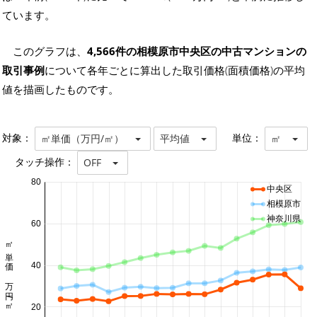
ています。
このグラフは、
4,566件の相模原市中央区の中古マンションの
取引事例
について各年ごとに算出した取引価格(面積価格)の平均
値を描画したものです。
対象：
単位：
㎡単価（万円/㎡）
平均値
㎡
タッチ操作：
OFF
80
中央区
相模原市
神奈川県
60
㎡単価 万円/㎡
40
20