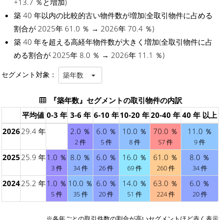
+13.7 ％と増加)
築 40 年以内の比較的古い物件数が増加(全取引物件に占める
割合が 2025年 61.0 ％ → 2026年 70.4 ％)
築 40 年を超える高経年物件数が大きく増加(全取引物件に占
める割合が 2025年 8.0 ％ → 2026年 11.1 ％)
セグメント対象：
築年数
『築年数』セグメントの取引物件の内訳
平均値
0-3 年
3-6 年
6-10 年
10-20 年
20-40 年
40 年 以上
2026
29.4 年
2.0 ％
6.0 ％
10.0 ％
70.0 ％
11.0 ％
2 件
5 件
8 件
57 件
9 件
2025
25.9 年
1.0 ％
8.0 ％
6.0 ％
16.0 ％
61.0 ％
8.0 ％
3 件
34 件
26 件
69 件
260 件
34 件
2024
25.2 年
1.0 ％
10.0 ％
6.0 ％
14.0 ％
63.0 ％
6.0 ％
5 件
35 件
20 件
51 件
224 件
20 件
※各年ごとの
取引件数の割合が高いセグメント
ほど赤く表示