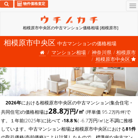
物件価格査定
To
na
相模原市中央区の中古マンション価格相場 [相模原市]
相模原市中央区
中古マンションの価格相場
マンション相場
神奈川県
相模原市
相模原市中央区
2026年
における相模原市中央区の中古マンション(集合住宅・
28.8
万円/㎡
共同住宅)の価格相場は
(坪単価 95.2
)で
万円/坪
す。１年前(2025年)に比べて
-18.8％
( -6.7万円/㎡)と不調に推移
しています。中古マンション相場は相模原市中央区における
81件
の取引価格(売却価格)により計算したもので、標準的な中古マン