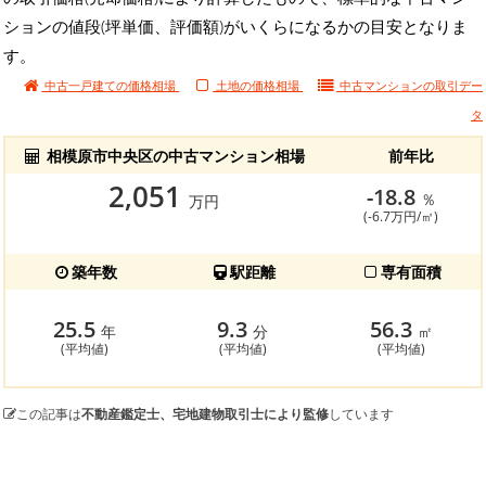
ションの値段(坪単価、評価額)がいくらになるかの目安となりま
す。
中古一戸建ての価格相場
土地の価格相場
中古マンションの
取引デー
タ
相模原市中央区の中古マンション相場
前年比
2,051
-18.8
％
万円
(-6.7万円/㎡)
築年数
駅距離
専有面積
25.5
9.3
56.3
年
分
㎡
(平均値)
(平均値)
(平均値)
この記事は
不動産鑑定士、宅地建物取引士により監修
しています