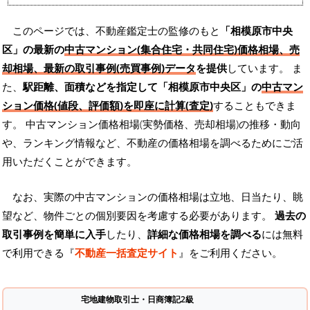
このページでは、不動産鑑定士の監修のもと
「相模原市中央
区」の最新の
中古マンション(集合住宅・共同住宅)価格相場、売
却相場、最新の取引事例(売買事例)データ
を提供
しています。 ま
た、
駅距離、面積などを指定して「相模原市中央区」の
中古マン
ション価格(値段、評価額)を即座に計算(査定)
することもできま
す。 中古マンション価格相場(実勢価格、売却相場)の推移・動向
や、ランキング情報など、不動産の価格相場を調べるためにご活
用いただくことができます。
なお、実際の中古マンションの価格相場は立地、日当たり、眺
望など、物件ごとの個別要因を考慮する必要があります。
過去の
取引事例を簡単に入手
したり、
詳細な価格相場を調べる
には無料
で利用できる『
不動産一括査定サイト
』をご利用ください。
宅地建物取引士・日商簿記2級