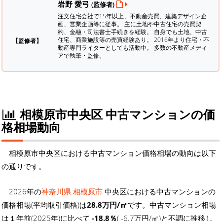
岩野 愛弓
(監修者)
注文住宅会社で15年以上、不動産売買、建築デザイン企
画、営業企画等に従事。 主に土地や中古住宅の売買契
約、金融・司法書士手続きを経験。
自身でも土地、中古
住宅、商業施設等の売買経験あり。 2016年より住宅・不
【監修者】
動産専門ライターとしても活動中。 多数の不動産メディ
アで執筆・監修。
相模原市中央区 中古マンションの価
格相場動向
相模原市中央区における中古マンション価格相場の動向は以下
の通りです。
2026年の
神奈川県 相模原市
中央区における中古マンションの
価格相場(平均取引価格)は
28.8万円/㎡
です。中古マンション相場
は１年前(2025年)に比べて
-18.8％
( -6.7万円/㎡)と不調に推移し