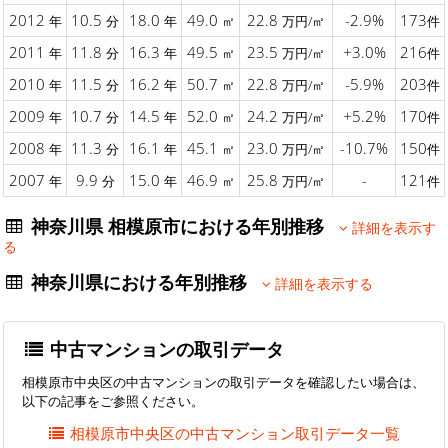
2012
10.5
18.0
49.0
22.8
-2.9%
173
年
分
年
㎡
万円/㎡
件
2011
11.8
16.3
49.5
23.5
+3.0%
216
年
分
年
㎡
万円/㎡
件
2010
11.5
16.2
50.7
22.8
-5.9%
203
年
分
年
㎡
万円/㎡
件
2009
10.7
14.5
52.0
24.2
+5.2%
170
年
分
年
㎡
万円/㎡
件
2008
11.3
16.1
45.1
23.0
-10.7%
150
年
分
年
㎡
万円/㎡
件
2007
9.9
15.0
46.9
25.8
-
121
年
分
年
㎡
万円/㎡
件
神奈川県 相模原市における年別推移
詳細を表示す
る
神奈川県における年別推移
詳細を表示する
中古マンションの取引データ
相模原市中央区の中古マンションの取引データを確認したい場合は、
以下の記事をご参照ください。
相模原市中央区の中古マンション取引データ一覧