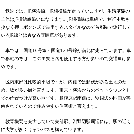
鉄道では、JR横浜線、JR相模線が走っていますが、生活基盤の
主体はJR横浜線沿いになります。JR相模線は単線で、運行本数も
少なく押しボタン式で乗車するスタイルなので首都圏で運行して
いるJR線とは異なる雰囲気があります。
車では、国道16号線・国道129号線が南北に走っています。車
で移動の際は、この主要道路を使用する方が多いので交通量は多
めです。
区内東部は比較的平坦ですが、内側では起伏がある土地のた
め、坂が多い街と言えます。東京・横浜からのベットタウンとし
ての位置づけが高い区です。相模原駅南側は、駅周辺の区画が整
備されているので住みやすい住宅街と言えます。
教育機関も充実していて矢部駅、淵野辺駅周辺には、駅の近く
に大学が多くキャンパスを構えています。