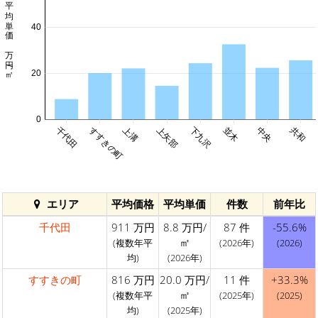
平均単価 万円/㎡
40
20
0
千代田
すすきの町
上溝
上矢部
下九沢
並木
中央
共和
エリア
平均価格
平均単価
件数
前年比
千代田
911 万円
8.8 万円/
87 件
-55.6%
㎡
(複数年平
(2026年)
(2026)
均)
(2026年)
すすきの町
816 万円
20.0 万円/
11 件
+33.3%
㎡
(複数年平
(2025年)
(2025)
均)
(2025年)