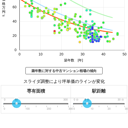
価格 万円/㎡
60
40
20
0
0
10
20
30
40
50
築年数 [年]
築年数に対する中古マンション相場の傾向
スライダ調整により坪単価のラインが変化
専有面積
駅距離
0
60
300
0
分
8
分
30
分
0
100
200
300
0
10
20
30