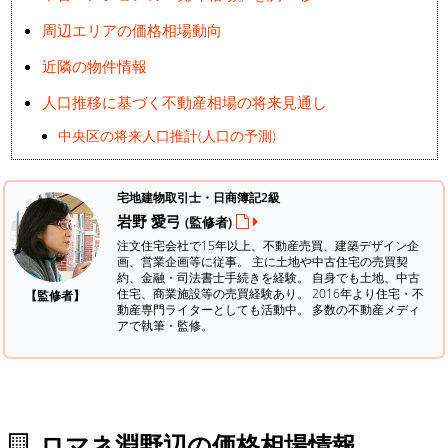
周辺エリアの価格相場動向
近隣の物件情報
人口推移に基づく不動産相場の将来見通し
中央区の将来人口推計(人口の予測)
宅地建物取引士・日商簿記2級
岩野 愛弓
(監修者)
注文住宅会社で15年以上、不動産売買、建築デザイン企
画、営業企画等に従事。 主に土地や中古住宅の売買契
約、金融・司法書士手続きを経験。
自身でも土地、中古
住宅、商業施設等の売買経験あり。 2016年より住宅・不
【監修者】
動産専門ライターとしても活動中。 多数の不動産メディ
アで執筆・監修。
ロマネ淵野辺の価格相場情報