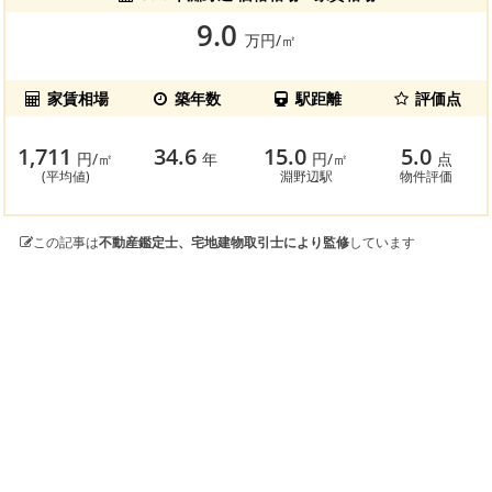
9.0
万円/㎡
家賃相場
築年数
駅距離
評価点
1,711
34.6
15.0
5.0
円/㎡
年
円/㎡
点
(平均値)
淵野辺駅
物件評価
この記事は
不動産鑑定士、宅地建物取引士により監修
しています