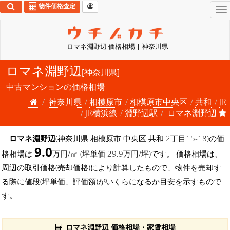
物件価格査定
To
na
ロマネ淵野辺 価格相場 | 神奈川県
ロマネ淵野辺
[神奈川県]
中古マンションの価格相場
神奈川県
相模原市
相模原市中央区
共和
JR
JR横浜線
淵野辺駅
ロマネ淵野辺
ロマネ淵野辺
(神奈川県 相模原市 中央区 共和 2丁目15-18)の価
9.0
格相場は
万円/㎡ (坪単価 29.9万円/坪)です。 価格相場は、
周辺の取引価格(売却価格)により計算したもので、物件を売却す
る際に値段(坪単価、評価額)がいくらになるか目安を示すもので
す。
ロマネ淵野辺 価格相場・家賃相場