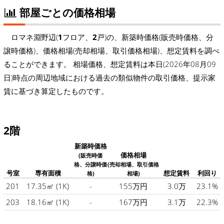
部屋ごとの価格相場
ロマネ淵野辺(
1
フロア、
2
戸)の、新築時価格(販売時価格、分
譲時価格)、価格相場(売却相場、取引価格相場)、想定賃料を調べ
ることができます。 相場価格、想定賃料は本日(2026年08月09
日)時点の周辺地域における過去の類似物件の取引価格、提示家
賃に基づき算定したものです。
2階
新築時価格
価格相場
(販売時価
格、分譲時価
(売却相場、取引価格
号室
専有面積
想定賃料
利回り
格)
相場)
201
17.35㎡
(1K)
-
155万円
3.0万
23.1%
203
18.16㎡
(1K)
-
167万円
3.1万
22.3%