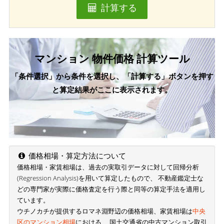
計算する
マンション 物件価格 計算ツール
「条件選択」から条件を選択し、「計算する」ボタンを押す
と算定結果がここに表示されます。
価格相場・算定方法について
価格相場・家賃相場は、過去の実取引データに対して回帰分析
(Regression Analysis)を用いて算定したもので、 不動産鑑定士な
どの専門家が実際に価格査定を行う際と同等の算定手法を適用し
ています。
ウチノカチが提供するロマネ淵野辺の価格相場、家賃相場は
中央
区のマンション相場
における、 国土交通省の中古マンション取引