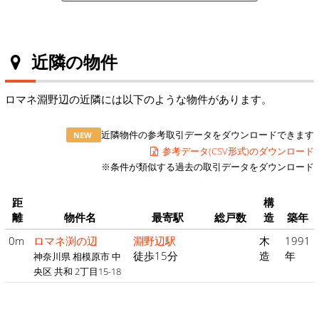
近隣の物件
ロマネ淵野辺の近隣には以下のような物件があります。
近隣物件の参考取引データをダウンロードできます
NEW
参考データ(CSV形式)のダウンロード
※条件が類似する過去の取引データをダウンロード
距
構
離
物件名
最寄駅
総戸数
造
築年
0m
ロマネ渕の辺
淵野辺駅
木
1991
徒歩15分
造
年
神奈川県 相模原市 中
央区 共和 2丁目15-18