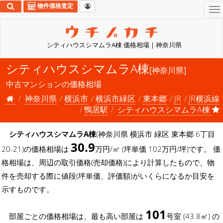
物件価格査定
To
na
シティハウスシマムラA棟 価格相場 | 神奈川県
シティハウスシマムラA棟
[神奈川県]
中古マンションの価格相場
神奈川県
横浜市
横浜市緑区
東本郷
JR
JR横浜線
鴨居駅
シティハウスシマムラA棟
シティハウスシマムラA棟
(神奈川県 横浜市 緑区 東本郷 6丁目
30.9
20-21)の価格相場は
万円/㎡ (坪単価 102万円/坪)です。 価
格相場は、周辺の取引価格(売却価格)により計算したもので、物
件を売却する際に値段(坪単価、評価額)がいくらになるか目安を
示すものです。
101
部屋ごとの価格相場は、最も高い部屋は
号室 (43.8㎡) の