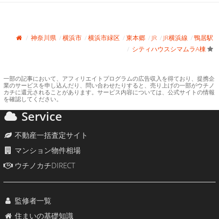
神奈川県
横浜市
横浜市緑区
東本郷
JR
JR横浜線
鴨居駅
シティハウスシマムラA棟
一部の記事において、アフィリエイトプログラムの広告収入を得ており、提携企
業のサービスを申し込んだり、問い合わせたりすると、売り上げの一部がウチノ
カチに還元されることがあります。サービス内容については、公式サイトの情報
を確認してください。
Service
不動産一括査定サイト
マンション物件相場
ウチノカチDIRECT
監修者一覧
住まいの基礎知識