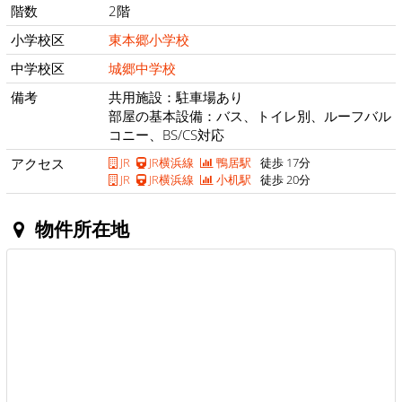
階数
2階
小学校区
東本郷小学校
中学校区
城郷中学校
備考
共用施設：駐車場あり
部屋の基本設備：バス、トイレ別、ルーフバル
コニー、BS/CS対応
アクセス
JR
JR横浜線
鴨居駅
徒歩 17分
JR
JR横浜線
小机駅
徒歩 20分
物件所在地