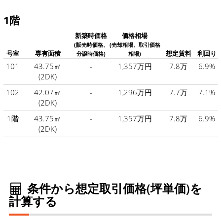
1階
新築時価格
価格相場
(販売時価格、
(売却相場、取引価格
号室
専有面積
想定賃料
利回り
分譲時価格)
相場)
101
43.75㎡
-
1,357万円
7.8万
6.9%
(2DK)
102
42.07㎡
-
1,296万円
7.7万
7.1%
(2DK)
1階
43.75㎡
-
1,357万円
7.8万
6.9%
(2DK)
条件から想定取引価格(坪単価)を
計算する