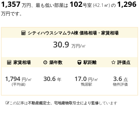
1,357
102
1,296
万円、最も低い部屋は
号室 (42.1㎡) の
万円です。
シティハウスシマムラA棟 価格相場・家賃相場
30.9
万円/㎡
家賃相場
築年数
駅距離
評価点
1,794
30.6
17.0
3.6
円/㎡
年
円/㎡
点
(平均値)
鴨居駅
物件評価
この記事は
不動産鑑定士、宅地建物取引士により監修
しています