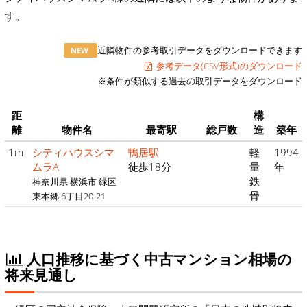
す。
近隣物件の参考取引データをダウンロードできます
NEW
参考データ(CSV形式)のダウンロード
※条件が類似する過去の取引データをダウンロード
距
構
離
物件名
最寄駅
総戸数
造
築年
1m
シティハウスシマ
鴨居駅
軽
1994
ムラA
徒歩18分
量
年
鉄
神奈川県 横浜市 緑区
骨
東本郷 6丁目20-21
人口推移に基づく中古マンション相場の
将来見通し