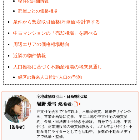
物件の詳細情報
部屋ごとの価格相場
条件から想定取引価格(坪単価)を計算する
中古マンションの「売却相場」を調べる
周辺エリアの価格相場動向
近隣の物件情報
人口推移に基づく不動産相場の将来見通し
緑区の将来人口推計(人口の予測)
宅地建物取引士・日商簿記2級
岩野 愛弓
(監修者)
注文住宅会社で15年以上、不動産売買、建築デザイン企
画、営業企画等に従事。 主に土地や中古住宅の売買契
約、金融・司法書士手続きを経験。
自身でも土地、中古
住宅、商業施設等の売買経験あり。 2016年より住宅・不
【監修者】
動産専門ライターとしても活動中。 多数の不動産メディ
アで執筆・監修。