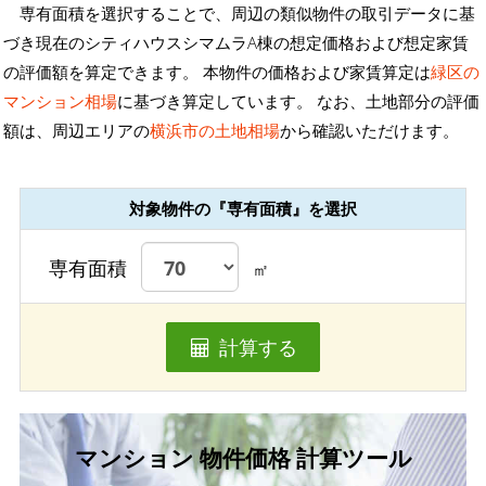
専有面積を選択することで、周辺の類似物件の取引データに基
づき現在のシティハウスシマムラA棟の想定価格および想定家賃
の評価額を算定できます。 本物件の価格および家賃算定は
緑区の
マンション相場
に基づき算定しています。 なお、土地部分の評価
額は、周辺エリアの
横浜市の土地相場
から確認いただけます。
対象物件の『専有面積』を選択
専有面積
㎡
計算する
マンション 物件価格 計算ツール