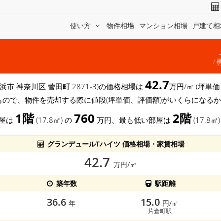
使い方
物件相場
マンション相場
戸建て相
42.7
浜市 神奈川区 菅田町 2871-3)の価格相場は
万円/㎡ (坪単
もので、物件を売却する際に値段(坪単価、評価額)がいくらになる
1階
760
2階
部屋は
(17.8㎡) の
万円、最も低い部屋は
(17.8㎡
グランデュールTハイツ 価格相場・家賃相場
42.7
万円/㎡
築年数
駅距離
36.6
15.0
年
円/㎡
片倉町駅