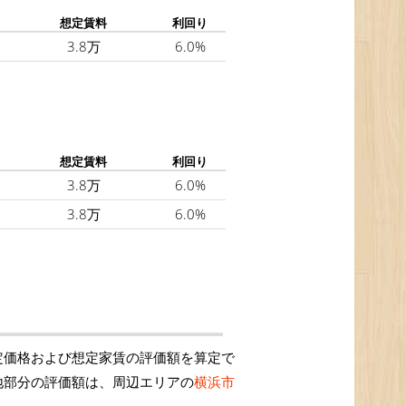
想定賃料
利回り
3.8万
6.0%
想定賃料
利回り
3.8万
6.0%
3.8万
6.0%
定価格および想定家賃の評価額を算定で
地部分の評価額は、周辺エリアの
横浜市