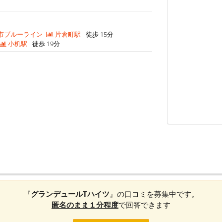
市ブルーライン
片倉町駅
徒歩 15分
小机駅
徒歩 19分
『
グランデュールTハイツ
』の口コミを募集中です。
匿名のまま１分程度
で回答できます