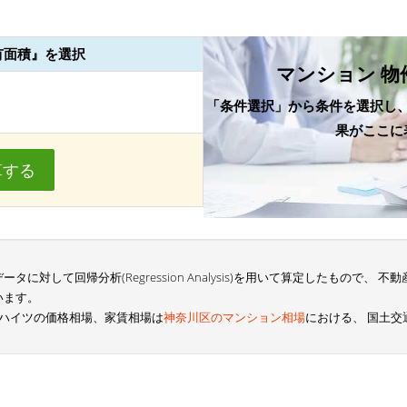
有面積』を選択
マンション 物
「条件選択」から条件を選択し
果がここに
算する
に対して回帰分析(Regression Analysis)を用いて算定したもので、
います。
Tハイツの価格相場、家賃相場は
神奈川区のマンション相場
における、 国土