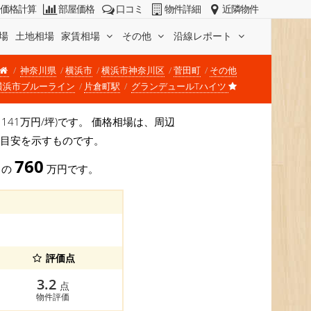
価格計算
部屋価格
口コミ
物件詳細
近隣物件
場
土地相場
家賃相場
その他
沿線レポート
神奈川県
横浜市
横浜市神奈川区
菅田町
その他
横浜市ブルーライン
片倉町駅
グランデュールTハイツ
価 141万円/坪)です。 価格相場は、周辺
か目安を示すものです。
760
) の
万円です。
評価点
3.2
点
物件評価