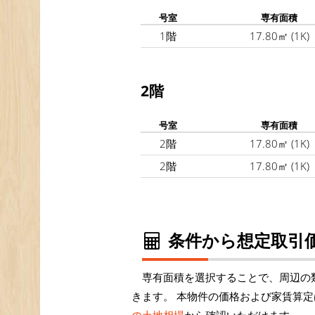
号室
専有面積
1階
17.80㎡
(1K)
2階
号室
専有面積
2階
17.80㎡
(1K)
2階
17.80㎡
(1K)
条件から想定取引価
専有面積を選択することで、周辺の
きます。 本物件の価格および家賃算定