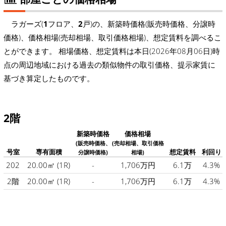
ラガーズ(
1
フロア、
2
戸)の、新築時価格(販売時価格、分譲時
価格)、価格相場(売却相場、取引価格相場)、想定賃料を調べるこ
とができます。 相場価格、想定賃料は本日(2026年08月06日)時
点の周辺地域における過去の類似物件の取引価格、提示家賃に
基づき算定したものです。
2階
新築時価格
価格相場
(販売時価格、
(売却相場、取引価格
号室
専有面積
想定賃料
利回り
分譲時価格)
相場)
202
20.00㎡
(1R)
-
1,706万円
6.1万
4.3%
2階
20.00㎡
(1R)
-
1,706万円
6.1万
4.3%