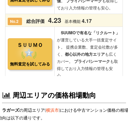
周辺エリアの価格相場動向
ラガーズ
の周辺エリア(
横浜市
)における中古マンション価格の相
動向は以下の通りです。