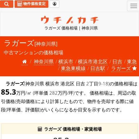
物件価格査定
To
na
ラガーズ 価格相場 | 神奈川県
ラガーズ
[神奈川県]
中古マンションの価格相場
神奈川県
横浜市
横浜市港北区
日吉
東急
東急東横線
日吉駅
ラガーズ
ラガーズ
(神奈川県 横浜市 港北区 日吉 2丁目9-18)の価格相場は
85.3
万円/㎡ (坪単価 282万円/坪)です。 価格相場は、周辺の取
引価格(売却価格)により計算したもので、物件を売却する際に値
段(坪単価、評価額)がいくらになるか目安を示すものです。
ラガーズ 価格相場・家賃相場