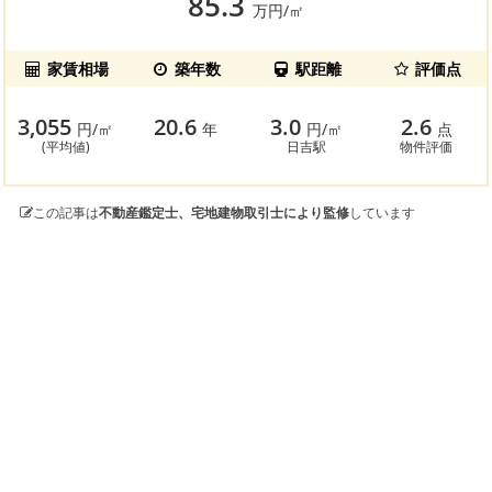
85.3
万円/㎡
家賃相場
築年数
駅距離
評価点
3,055
20.6
3.0
2.6
円/㎡
年
円/㎡
点
(平均値)
日吉駅
物件評価
この記事は
不動産鑑定士、宅地建物取引士により監修
しています