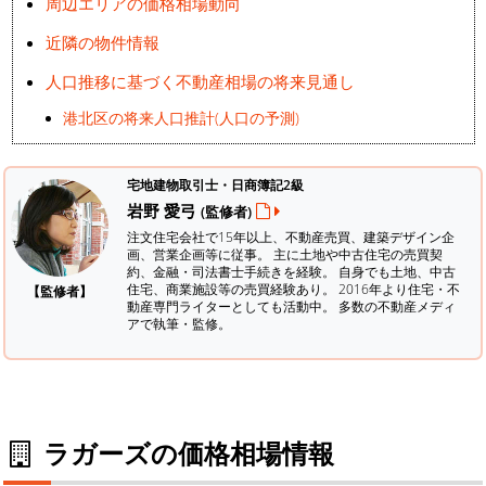
周辺エリアの価格相場動向
近隣の物件情報
人口推移に基づく不動産相場の将来見通し
港北区の将来人口推計(人口の予測)
宅地建物取引士・日商簿記2級
岩野 愛弓
(監修者)
注文住宅会社で15年以上、不動産売買、建築デザイン企
画、営業企画等に従事。 主に土地や中古住宅の売買契
約、金融・司法書士手続きを経験。
自身でも土地、中古
住宅、商業施設等の売買経験あり。 2016年より住宅・不
【監修者】
動産専門ライターとしても活動中。 多数の不動産メディ
アで執筆・監修。
ラガーズの価格相場情報