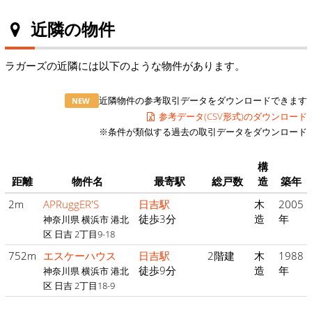
近隣の物件
ラガーズの近隣には以下のような物件があります。
近隣物件の参考取引データをダウンロードできます
NEW
参考データ(CSV形式)のダウンロード
※条件が類似する過去の取引データをダウンロード
構
距離
物件名
最寄駅
総戸数
造
築年
2m
APRuggER'S
日吉駅
木
2005
徒歩3分
造
年
神奈川県 横浜市 港北
区 日吉 2丁目9-18
752m
エスケーハウス
日吉駅
2階建
木
1988
徒歩9分
造
年
神奈川県 横浜市 港北
区 日吉 2丁目18-9