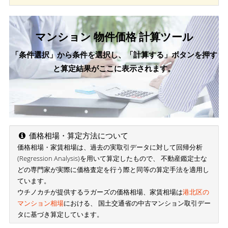
マンション 物件価格 計算ツール
「条件選択」から条件を選択し、「計算する」ボタンを押す
と算定結果がここに表示されます。
価格相場・算定方法について
価格相場・家賃相場は、過去の実取引データに対して回帰分析
(Regression Analysis)を用いて算定したもので、 不動産鑑定士な
どの専門家が実際に価格査定を行う際と同等の算定手法を適用し
ています。
ウチノカチが提供するラガーズの価格相場、家賃相場は
港北区の
マンション相場
における、 国土交通省の中古マンション取引デー
タに基づき算定しています。