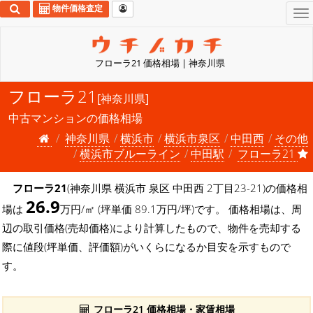
物件価格査定
To
na
フローラ21 価格相場 | 神奈川県
フローラ21
[神奈川県]
中古マンションの価格相場
神奈川県
横浜市
横浜市泉区
中田西
その他
横浜市ブルーライン
中田駅
フローラ21
フローラ21
(神奈川県 横浜市 泉区 中田西 2丁目23-21)の価格相
26.9
場は
万円/㎡ (坪単価 89.1万円/坪)です。 価格相場は、周
辺の取引価格(売却価格)により計算したもので、物件を売却する
際に値段(坪単価、評価額)がいくらになるか目安を示すもので
す。
フローラ21 価格相場・家賃相場