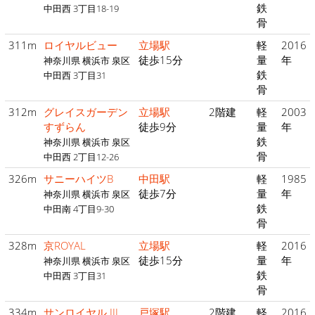
鉄
中田西 3丁目18-19
骨
311m
ロイヤルビュー
立場駅
軽
2016
徒歩15分
量
年
神奈川県 横浜市 泉区
鉄
中田西 3丁目31
骨
312m
グレイスガーデン
立場駅
2階建
軽
2003
すずらん
徒歩9分
量
年
鉄
神奈川県 横浜市 泉区
骨
中田西 2丁目12-26
326m
サニーハイツB
中田駅
軽
1985
徒歩7分
量
年
神奈川県 横浜市 泉区
鉄
中田南 4丁目9-30
骨
328m
京ROYAL
立場駅
軽
2016
徒歩15分
量
年
神奈川県 横浜市 泉区
鉄
中田西 3丁目31
骨
334m
サンロイヤル III
戸塚駅
2階建
軽
2016