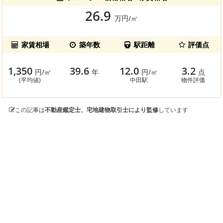
26.9
万円/㎡
家賃相場
築年数
駅距離
評価点
1,350
39.6
12.0
3.2
円/㎡
年
円/㎡
点
(平均値)
中田駅
物件評価
この記事は
不動産鑑定士、宅地建物取引士により監修
しています