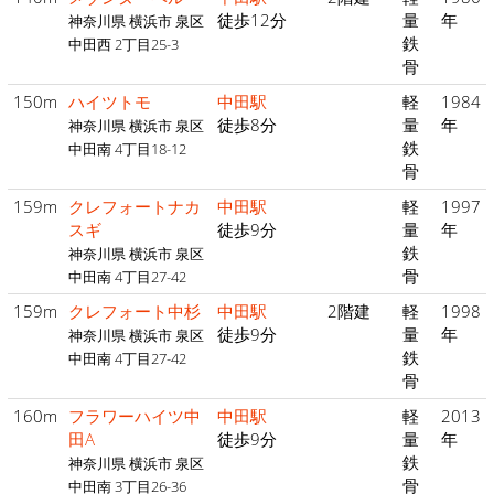
徒歩12分
量
年
神奈川県 横浜市 泉区
鉄
中田西 2丁目25-3
骨
150m
ハイツトモ
中田駅
軽
1984
徒歩8分
量
年
神奈川県 横浜市 泉区
鉄
中田南 4丁目18-12
骨
159m
クレフォートナカ
中田駅
軽
1997
スギ
徒歩9分
量
年
鉄
神奈川県 横浜市 泉区
骨
中田南 4丁目27-42
159m
クレフォート中杉
中田駅
2階建
軽
1998
徒歩9分
量
年
神奈川県 横浜市 泉区
鉄
中田南 4丁目27-42
骨
160m
フラワーハイツ中
中田駅
軽
2013
田A
徒歩9分
量
年
鉄
神奈川県 横浜市 泉区
骨
中田南 3丁目26-36