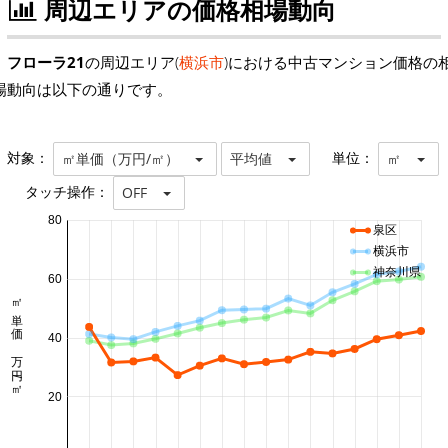
周辺エリアの価格相場動向
フローラ21
の周辺エリア(
横浜市
)における中古マンション価格の
場動向は以下の通りです。
対象：
単位：
㎡単価（万円/㎡）
平均値
㎡
タッチ操作：
OFF
80
泉区
横浜市
神奈川県
60
㎡単価 万円/㎡
40
20