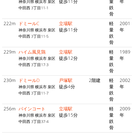
徒歩11分
量
年
神奈川県 横浜市 泉区
鉄
中田西 3丁目11-1
骨
222m
ドミールC
立場駅
軽
2001
徒歩11分
量
年
神奈川県 横浜市 泉区
鉄
中田西 3丁目11-5
骨
229m
ハイム風見鶏
立場駅
軽
1989
徒歩12分
量
年
神奈川県 横浜市 泉区
鉄
中田西 3丁目17-3
骨
230m
ドミールD
戸塚駅
2階建
軽
2002
徒歩4分
量
年
神奈川県 横浜市 泉区
鉄
中田西 3丁目11-7
骨
256m
パインコート
立場駅
軽
2009
徒歩15分
量
年
神奈川県 横浜市 泉区
鉄
中田西 3丁目37-4
骨