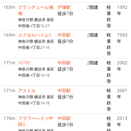
163m
グランデュール湘
戸塚駅
2階建
軽
1992
南
徒歩7分
量
年
鉄
神奈川県 横浜市 泉区
骨
中田南 4丁目15-27
169m
エクセルハイムK
中田駅
2階建
軽
1993
徒歩9分
量
年
神奈川県 横浜市 泉区
鉄
中田南 4丁目27-16
骨
171m
ASTRE
中田駅
2階建
軽
2002
徒歩7分
量
年
神奈川県 横浜市 泉区
鉄
中田南 4丁目19-18
骨
171m
アストル
中田駅
軽
2001
徒歩7分
量
年
神奈川県 横浜市 泉区
鉄
中田南 4丁目19-18
骨
176m
フラワーハイツ中
中田駅
軽
2013
田B
徒歩9分
量
年
鉄
神奈川県 横浜市 泉区