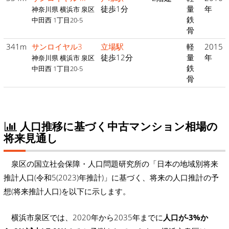
徒歩1分
量
年
神奈川県 横浜市 泉区
鉄
中田西 1丁目20-5
骨
341m
サンロイヤル3
立場駅
軽
2015
徒歩12分
量
年
神奈川県 横浜市 泉区
鉄
中田西 1丁目20-5
骨
人口推移に基づく中古マンション相場の
将来見通し
泉区の国立社会保障・人口問題研究所の「日本の地域別将来
推計人口(令和5(2023)年推計)」に基づく、将来の人口推計の予
想(将来推計人口)を以下に示します。
横浜市泉区では、2020年から2035年までに
人口が-3%か