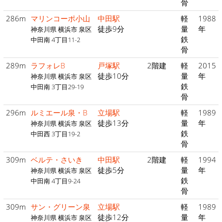
骨
286m
マリンコーポ小山
中田駅
軽
1988
徒歩9分
量
年
神奈川県 横浜市 泉区
鉄
中田南 4丁目11-2
骨
289m
ラフォレB
戸塚駅
2階建
軽
2015
徒歩10分
量
年
神奈川県 横浜市 泉区
鉄
中田南 3丁目29-19
骨
296m
ルミエール泉・B
立場駅
軽
1989
徒歩13分
量
年
神奈川県 横浜市 泉区
鉄
中田西 3丁目19-2
骨
309m
ベルテ・さいき
中田駅
2階建
軽
1994
徒歩5分
量
年
神奈川県 横浜市 泉区
鉄
中田南 4丁目9-24
骨
309m
サン・グリーン泉
立場駅
軽
1989
徒歩12分
量
年
神奈川県 横浜市 泉区