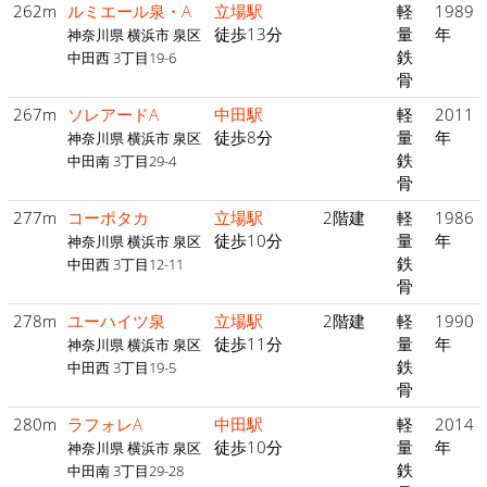
262m
ルミエール泉・A
立場駅
軽
1989
徒歩13分
量
年
神奈川県 横浜市 泉区
鉄
中田西 3丁目19-6
骨
267m
ソレアードA
中田駅
軽
2011
徒歩8分
量
年
神奈川県 横浜市 泉区
鉄
中田南 3丁目29-4
骨
277m
コーポタカ
立場駅
2階建
軽
1986
徒歩10分
量
年
神奈川県 横浜市 泉区
鉄
中田西 3丁目12-11
骨
278m
ユーハイツ泉
立場駅
2階建
軽
1990
徒歩11分
量
年
神奈川県 横浜市 泉区
鉄
中田西 3丁目19-5
骨
280m
ラフォレA
中田駅
軽
2014
徒歩10分
量
年
神奈川県 横浜市 泉区
鉄
中田南 3丁目29-28