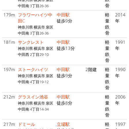
骨
中田南 3丁目26-36
179m
フラワーハイツ中
中田駅
軽
2014
田C
徒歩9分
量
年
鉄
神奈川県 横浜市 泉区
骨
中田南 3丁目26-36
181m
サンクレスト
中田駅
軽
1991
徒歩13分
量
年
神奈川県 横浜市 泉区
鉄
中田西 2丁目29-10
骨
197m
ストークハイツ
中田駅
2階建
軽
1990
徒歩9分
量
年
神奈川県 横浜市 泉区
鉄
中田南 4丁目19-12
骨
212m
グラスイン池谷
中田駅
軽
2006
徒歩8分
量
年
神奈川県 横浜市 泉区
鉄
中田南 4丁目14-34
骨
217m
ドミール
立場駅
軽
1997