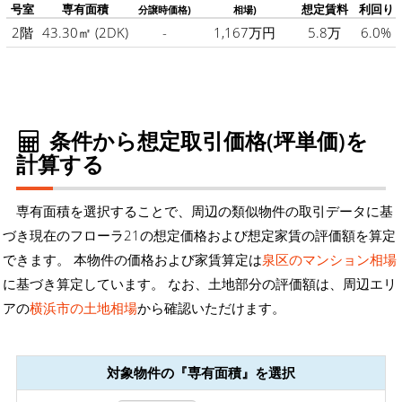
号室
専有面積
想定賃料
利回り
分譲時価格)
相場)
2階
43.30㎡
(2DK)
-
1,167万円
5.8万
6.0%
条件から想定取引価格(坪単価)を
計算する
専有面積を選択することで、周辺の類似物件の取引データに基
づき現在のフローラ21の想定価格および想定家賃の評価額を算定
できます。 本物件の価格および家賃算定は
泉区のマンション相場
に基づき算定しています。 なお、土地部分の評価額は、周辺エリ
アの
横浜市の土地相場
から確認いただけます。
対象物件の『専有面積』を選択