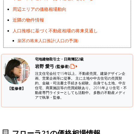
周辺エリアの価格相場動向
近隣の物件情報
人口推移に基づく不動産相場の将来見通し
泉区の将来人口推計(人口の予測)
宅地建物取引士・日商簿記2級
岩野 愛弓
(監修者)
注文住宅会社で15年以上、不動産売買、建築デザイン企
画、営業企画等に従事。 主に土地や中古住宅の売買契
約、金融・司法書士手続きを経験。
自身でも土地、中古
住宅、商業施設等の売買経験あり。 2016年より住宅・不
【監修者】
動産専門ライターとしても活動中。 多数の不動産メディ
アで執筆・監修。
フローラ21の価格相場情報