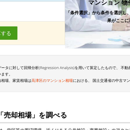
マンション 物
「条件選択」から条件を選択し
果がここに
算する
に対して回帰分析(Regression Analysis)を用いて算定したもので、
います。
格相場、家賃相場は
高津区のマンション相場
における、 国土交通省の中古マ
「売却相場」を調べる