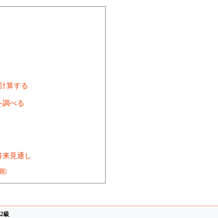
を計算する
を調べる
将来見通し
測)
2級