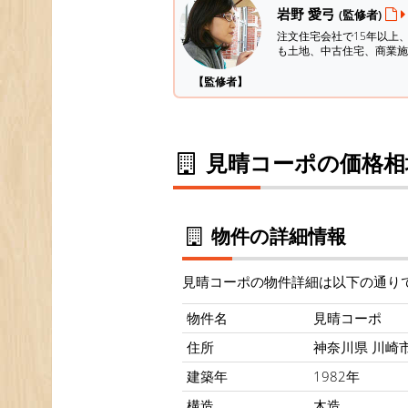
岩野 愛弓
(監修者)
注文住宅会社で15年以上
も土地、中古住宅、商業施
【監修者】
見晴コーポの価格相
物件の詳細情報
見晴コーポの物件詳細は以下の通り
物件名
見晴コーポ
住所
神奈川県 川崎市 
建築年
1982年
構造
木造