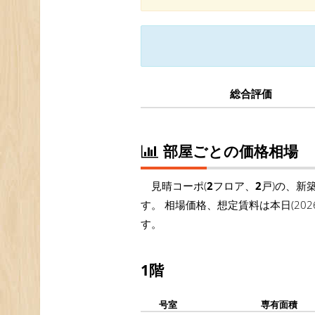
総合評価
部屋ごとの価格相場
見晴コーポ(
2
フロア、
2
戸)の、新
す。 相場価格、想定賃料は本日(20
す。
1階
号室
専有面積