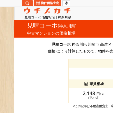
物件価格査定
見晴コーポ 価格相場 | 神奈川県
見晴コーポ
[神奈川県]
中古マンションの価格相場
見晴コーポ
(神奈川県 川崎市 高津区 
価格)により計算したもので、物件を
家賃相場
2,148
円/㎡
(平均値)
この記事は
不動産鑑定士、