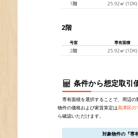
1階
25.92㎡
(1DK)
2階
号室
専有面積
2階
25.92㎡
(1DK)
条件から想定取引価
専有面積を選択することで、周辺の
物件の価格および家賃算定は
高津区の
ら確認いただけます。
対象物件の『専