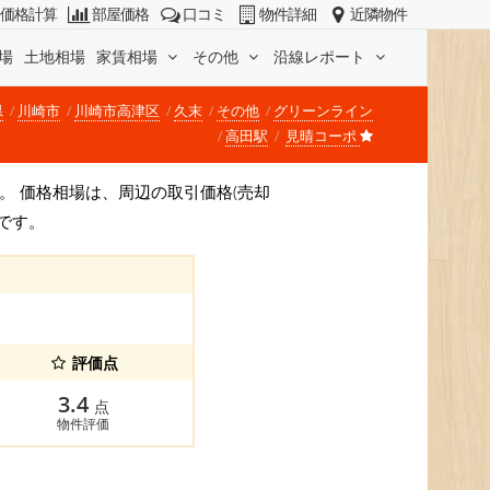
価格計算
部屋価格
口コミ
物件詳細
近隣物件
場
土地相場
家賃相場
その他
沿線レポート
県
川崎市
川崎市高津区
久末
その他
グリーンライン
高田駅
見晴コーポ
)です。 価格相場は、周辺の取引価格(売却
です。
評価点
3.4
点
物件評価