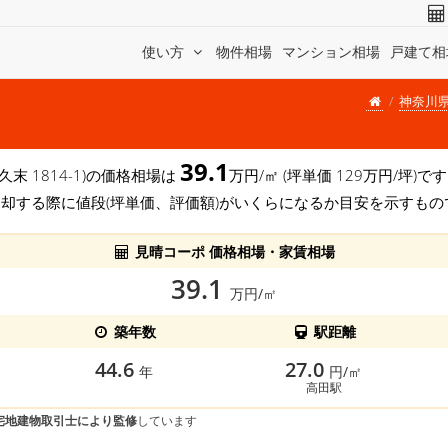
使い方
物件相場
マンション相場
戸建て相
神奈川
39.1
久末 1814-1)の価格相場は
万円/㎡ (坪単価 129万円/坪
売却する際に値段(坪単価、評価額)がいくらになるか目安を示すもの
見晴コーポ 価格相場・家賃相場
39.1
万円/㎡
築年数
駅距離
44.6
27.0
年
円/㎡
高田駅
宅地建物取引士により監修
しています