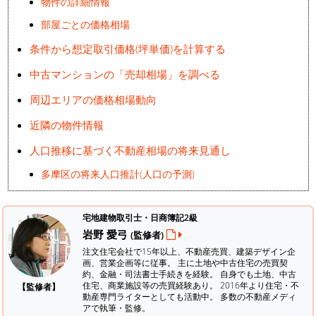
物件の詳細情報
部屋ごとの価格相場
条件から想定取引価格(坪単価)を計算する
中古マンションの「売却相場」を調べる
周辺エリアの価格相場動向
近隣の物件情報
人口推移に基づく不動産相場の将来見通し
多摩区の将来人口推計(人口の予測)
宅地建物取引士・日商簿記2級
岩野 愛弓
(監修者)
注文住宅会社で15年以上、不動産売買、建築デザイン企
画、営業企画等に従事。 主に土地や中古住宅の売買契
約、金融・司法書士手続きを経験。
自身でも土地、中古
住宅、商業施設等の売買経験あり。 2016年より住宅・不
【監修者】
動産専門ライターとしても活動中。 多数の不動産メディ
アで執筆・監修。