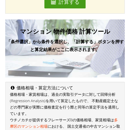
計算する
マンション 物件価格 計算ツール
「条件選択」から条件を選択し、「計算する」ボタンを押す
と算定結果がここに表示されます。
価格相場・算定方法について
価格相場・家賃相場は、過去の実取引データに対して回帰分析
(Regression Analysis)を用いて算定したもので、 不動産鑑定士な
どの専門家が実際に価格査定を行う際と同等の算定手法を適用し
ています。
ウチノカチが提供するフレーサーズBの価格相場、家賃相場は
多
摩区のマンション相場
における、 国土交通省の中古マンション取