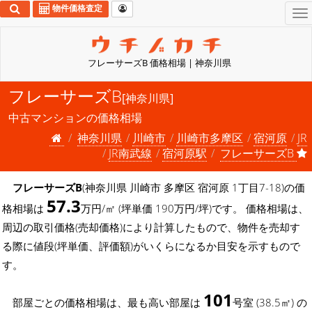
物件価格査定
To
na
フレーサーズB 価格相場 | 神奈川県
フレーサーズB
[神奈川県]
中古マンションの価格相場
神奈川県
川崎市
川崎市多摩区
宿河原
JR
JR南武線
宿河原駅
フレーサーズB
フレーサーズB
(神奈川県 川崎市 多摩区 宿河原 1丁目7-18)の価
57.3
格相場は
万円/㎡ (坪単価 190万円/坪)です。 価格相場は、
周辺の取引価格(売却価格)により計算したもので、物件を売却す
る際に値段(坪単価、評価額)がいくらになるか目安を示すもので
す。
101
部屋ごとの価格相場は、最も高い部屋は
号室 (38.5㎡) の