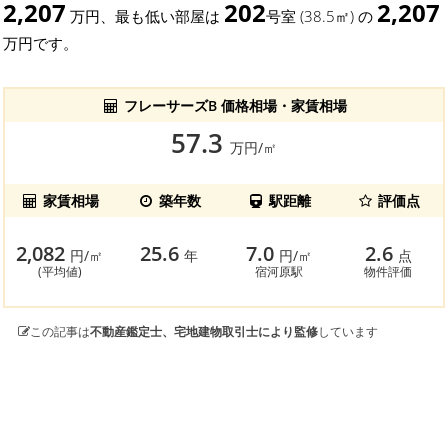
2,207
202
2,207
万円、最も低い部屋は
号室 (38.5㎡) の
万円です。
フレーサーズB 価格相場・家賃相場
57.3
万円/㎡
家賃相場
築年数
駅距離
評価点
2,082
25.6
7.0
2.6
円/㎡
年
円/㎡
点
(平均値)
宿河原駅
物件評価
この記事は
不動産鑑定士、宅地建物取引士により監修
しています