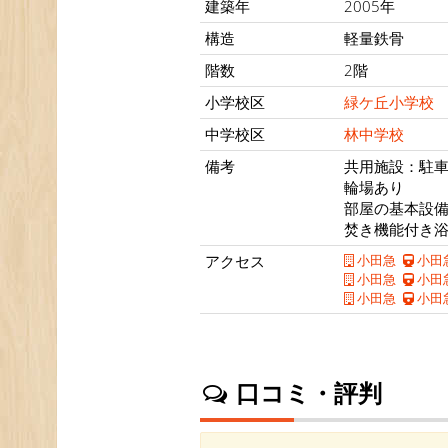
建築年
2005年
構造
軽量鉄骨
階数
2階
小学校区
緑ケ丘小学校
中学校区
林中学校
備考
共用施設：駐車
輪場あり
部屋の基本設
焚き機能付き
アクセス
小田急
小田
小田急
小田
小田急
小田
口コミ・評判