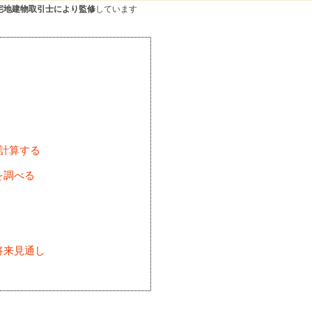
宅地建物取引士により監修
しています
を計算する
を調べる
将来見通し