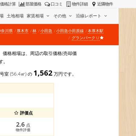
価格計算
部屋価格
口コミ
物件詳細
近隣物件
場
土地相場
家賃相場
その他
沿線レポート
神奈川県
厚木市
林
小田急
小田急小田原線
本厚木駅
グランパーク U
です。 価格相場は、周辺の取引価格(売却価
す。
1,562
号室 (56.4㎡) の
万円です。
評価点
2.6
点
物件評価