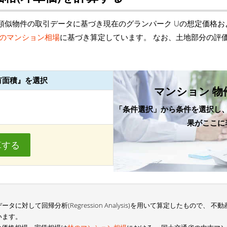
類似物件の取引データに基づき現在のグランパーク Uの想定価格お
のマンション相場
に基づき算定しています。 なお、土地部分の評
有面積』を選択
マンション 物
「条件選択」から条件を選択し
果がここに
算する
に対して回帰分析(Regression Analysis)を用いて算定したもので、
います。