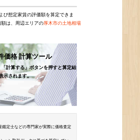
よび想定家賃の評価額を算定できま
価額は、周辺エリアの
厚木市の土地相場
件価格 計算ツール
、「計算する」ボタンを押すと算定結
表示されます。
 不動産鑑定士などの専門家が実際に価格査定