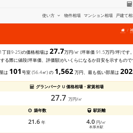
使い方
物件相場
マンション相場
戸建て相
27.7
 1丁目9-25)の価格相場は
万円/㎡ (坪単価 91.5万円/坪)
する際に値段(坪単価、評価額)がいくらになるか目安を示すもので
101
1,562
202
部屋は
号室 (56.4㎡) の
万円、最も低い部屋は
グランパーク U 価格相場・家賃相場
27.7
万円/㎡
築年数
駅距離
21.6
4.0
年
円/㎡
本厚木駅