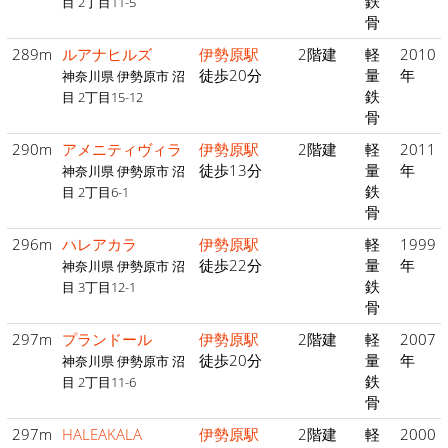
鉄
目 2丁目11-5
骨
289m
ルアナヒルズ
伊勢原駅
2階建
軽
2010
徒歩20分
量
年
神奈川県 伊勢原市 沼
鉄
目 2丁目15-12
骨
290m
アメニティヴィラ
伊勢原駅
2階建
軽
2011
徒歩13分
量
年
神奈川県 伊勢原市 沼
鉄
目 2丁目6-1
骨
296m
ハレアカラ
伊勢原駅
軽
1999
徒歩22分
量
年
神奈川県 伊勢原市 沼
鉄
目 3丁目12-1
骨
297m
プランドール
伊勢原駅
2階建
軽
2007
徒歩20分
量
年
神奈川県 伊勢原市 沼
鉄
目 2丁目11-6
骨
297m
HALEAKALA
伊勢原駅
2階建
軽
2000