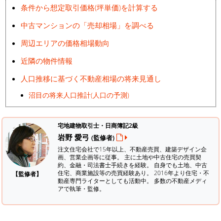
条件から想定取引価格(坪単価)を計算する
中古マンションの「売却相場」を調べる
周辺エリアの価格相場動向
近隣の物件情報
人口推移に基づく不動産相場の将来見通し
沼目の将来人口推計(人口の予測)
宅地建物取引士・日商簿記2級
岩野 愛弓
(監修者)
注文住宅会社で15年以上、不動産売買、建築デザイン企
画、営業企画等に従事。 主に土地や中古住宅の売買契
約、金融・司法書士手続きを経験。
自身でも土地、中古
住宅、商業施設等の売買経験あり。 2016年より住宅・不
【監修者】
動産専門ライターとしても活動中。 多数の不動産メディ
アで執筆・監修。