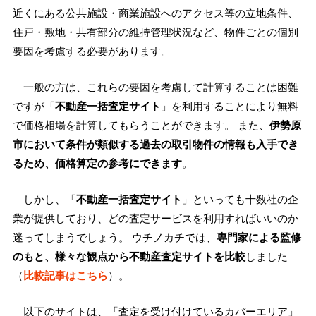
近くにある公共施設・商業施設へのアクセス等の立地条件、
住戸・敷地・共有部分の維持管理状況など、物件ごとの個別
要因を考慮する必要があります。
一般の方は、これらの要因を考慮して計算することは困難
ですが「
不動産一括査定サイト
」を利用することにより無料
で価格相場を計算してもらうことができます。 また、
伊勢原
市において条件が類似する過去の取引物件の情報も入手でき
るため、価格算定の参考にできます
。
しかし、「
不動産一括査定サイト
」といっても十数社の企
業が提供しており、どの査定サービスを利用すればいいのか
迷ってしまうでしょう。 ウチノカチでは、
専門家による監修
のもと、様々な観点から不動産査定サイトを比較
しました
（
比較記事はこちら
）。
以下のサイトは、「査定を受け付けているカバーエリア」