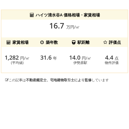
ハイツ清水谷A 価格相場・家賃相場
16.7
万円/㎡
家賃相場
築年数
駅距離
評価点
1,282
31.6
14.0
4.4
円/㎡
年
円/㎡
点
(平均値)
伊勢原駅
物件評価
この記事は
不動産鑑定士、宅地建物取引士により監修
しています