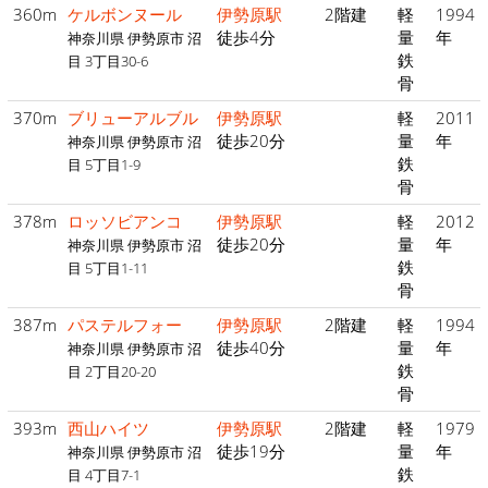
360m
ケルボンヌール
伊勢原駅
2階建
軽
1994
徒歩4分
量
年
神奈川県 伊勢原市 沼
鉄
目 3丁目30-6
骨
370m
ブリューアルブル
伊勢原駅
軽
2011
徒歩20分
量
年
神奈川県 伊勢原市 沼
鉄
目 5丁目1-9
骨
378m
ロッソビアンコ
伊勢原駅
軽
2012
徒歩20分
量
年
神奈川県 伊勢原市 沼
鉄
目 5丁目1-11
骨
387m
パステルフォー
伊勢原駅
2階建
軽
1994
徒歩40分
量
年
神奈川県 伊勢原市 沼
鉄
目 2丁目20-20
骨
393m
西山ハイツ
伊勢原駅
2階建
軽
1979
徒歩19分
量
年
神奈川県 伊勢原市 沼
鉄
目 4丁目7-1