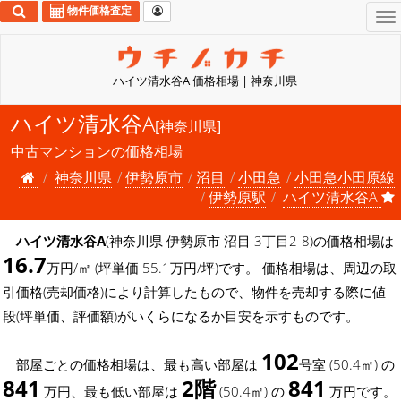
物件価格査定
To
na
ハイツ清水谷A 価格相場 | 神奈川県
ハイツ清水谷A
[神奈川県]
中古マンションの価格相場
神奈川県
伊勢原市
沼目
小田急
小田急小田原線
伊勢原駅
ハイツ清水谷A
ハイツ清水谷A
(神奈川県 伊勢原市 沼目 3丁目2-8)の価格相場は
16.7
万円/㎡ (坪単価 55.1万円/坪)です。 価格相場は、周辺の取
引価格(売却価格)により計算したもので、物件を売却する際に値
段(坪単価、評価額)がいくらになるか目安を示すものです。
102
部屋ごとの価格相場は、最も高い部屋は
号室 (50.4㎡) の
841
2階
841
万円、最も低い部屋は
(50.4㎡) の
万円です。