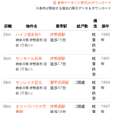
参考データ(CSV形式)のダウンロード
※条件が類似する過去の取引データをダウンロード
構
距離
物件名
最寄駅
総戸数
造
築年
29m
ハイツ清水谷B
伊勢原駅
軽
1995
徒歩15分
量
年
神奈川県 伊勢原市 沼
鉄
目 3丁目3-9
骨
36m
サンモール石井
伊勢原駅
軽
1991
徒歩17分
量
年
神奈川県 伊勢原市 沼
鉄
目 3丁目2-5
骨
58m
サンレイク足立
愛甲石田駅
2階建
軽
1993
徒歩47分
量
年
神奈川県 伊勢原市 沼
鉄
目 3丁目2-2
骨
98m
オリーブハウス弐
伊勢原駅
2階建
軽
1997
番館
徒歩18分
量
年