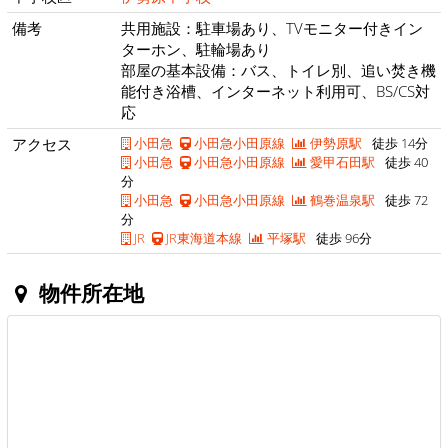
備考
共用施設：駐車場あり、TVモニター付きイン
ターホン、駐輪場あり
部屋の基本設備：バス、トイレ別、追い焚き機
能付き浴槽、インターネット利用可、BS/CS対
応
アクセス
小田急
小田急小田原線
伊勢原駅
徒歩 14分
小田急
小田急小田原線
愛甲石田駅
徒歩 40
分
小田急
小田急小田原線
鶴巻温泉駅
徒歩 72
分
JR
JR東海道本線
平塚駅
徒歩 96分
物件所在地