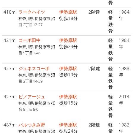
骨
410m
ラークハイツ
伊勢原駅
2階建
軽
1984
徒歩18分
量
年
神奈川県 伊勢原市 沼
鉄
目 2丁目12-27
骨
421m
コーポ田中
伊勢原駅
軽
1984
徒歩29分
量
年
神奈川県 伊勢原市 沼
鉄
目 5丁目1-46
骨
427m
ジュネスコーポ
伊勢原駅
2階建
軽
1988
徒歩19分
量
年
神奈川県 伊勢原市 沼
鉄
目 2丁目14-39
骨
427m
ビノアージュ
伊勢原駅
軽
2014
徒歩15分
量
年
神奈川県 伊勢原市 桜
鉄
台 5丁目5-6
骨
487m
パルつきみ野
伊勢原駅
2階建
軽
1982
徒歩24分
量
年
神奈川県 伊勢原市 沼