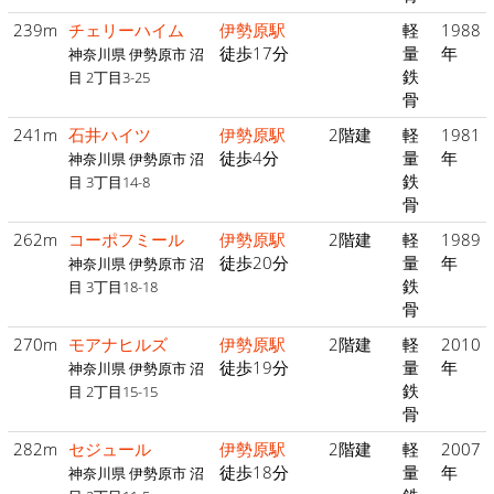
239m
チェリーハイム
伊勢原駅
軽
1988
徒歩17分
量
年
神奈川県 伊勢原市 沼
鉄
目 2丁目3-25
骨
241m
石井ハイツ
伊勢原駅
2階建
軽
1981
徒歩4分
量
年
神奈川県 伊勢原市 沼
鉄
目 3丁目14-8
骨
262m
コーポフミール
伊勢原駅
2階建
軽
1989
徒歩20分
量
年
神奈川県 伊勢原市 沼
鉄
目 3丁目18-18
骨
270m
モアナヒルズ
伊勢原駅
2階建
軽
2010
徒歩19分
量
年
神奈川県 伊勢原市 沼
鉄
目 2丁目15-15
骨
282m
セジュール
伊勢原駅
2階建
軽
2007
徒歩18分
量
年
神奈川県 伊勢原市 沼