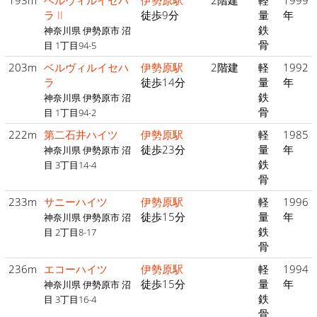
193m
ベルヴィルイセハ
伊勢原駅
2階建
軽
1999
ラ II
徒歩9分
量
年
鉄
神奈川県 伊勢原市 沼
骨
目 1丁目94-5
203m
ベルヴィルイセハ
伊勢原駅
2階建
軽
1992
ラ
徒歩14分
量
年
鉄
神奈川県 伊勢原市 沼
骨
目 1丁目94-2
222m
第二石井ハイツ
伊勢原駅
軽
1985
徒歩23分
量
年
神奈川県 伊勢原市 沼
鉄
目 3丁目14-4
骨
233m
サニーハイツ
伊勢原駅
軽
1996
徒歩15分
量
年
神奈川県 伊勢原市 沼
鉄
目 2丁目8-17
骨
236m
エコーハイツ
伊勢原駅
軽
1994
徒歩15分
量
年
神奈川県 伊勢原市 沼
鉄
目 3丁目16-4
骨