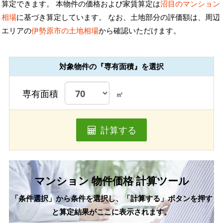
算定できます。 本物件の価格および家賃算定は
沼目のマンション
相場
に基づき算定しています。 なお、土地部分の評価額は、周辺
エリアの
伊勢原市の土地相場
から確認いただけます。
対象物件の『専有面積』を選択
専有面積
㎡
計算する
マンション 物件価格 計算ツール
「条件選択」から条件を選択し、「計算する」ボタンを押す
と算定結果がここに表示されます。