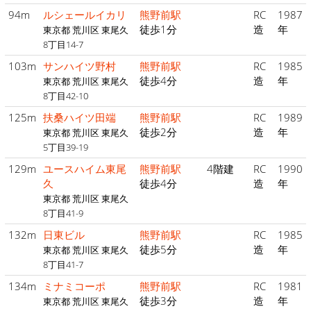
94m
ルシェールイカリ
熊野前駅
RC
1987
徒歩1分
造
年
東京都 荒川区 東尾久
8丁目14-7
103m
サンハイツ野村
熊野前駅
RC
1985
徒歩4分
造
年
東京都 荒川区 東尾久
8丁目42-10
125m
扶桑ハイツ田端
熊野前駅
RC
1989
徒歩2分
造
年
東京都 荒川区 東尾久
5丁目39-19
129m
ユースハイム東尾
熊野前駅
4階建
RC
1990
久
徒歩4分
造
年
東京都 荒川区 東尾久
8丁目41-9
132m
日東ビル
熊野前駅
RC
1985
徒歩5分
造
年
東京都 荒川区 東尾久
8丁目41-7
134m
ミナミコーポ
熊野前駅
RC
1981
徒歩3分
造
年
東京都 荒川区 東尾久