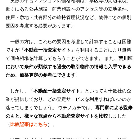
実際の中古マンションの価格相場は、学区等の周辺環境、
近くにある公共施設・商業施設へのアクセス等の立地条件、
住戸・敷地・共有部分の維持管理状況など、物件ごとの個別
要因を考慮する必要があります。
一般の方は、これらの要因を考慮して計算することは困難
ですが「
不動産一括査定サイト
」を利用することにより無料
で価格相場を計算してもらうことができます。 また、
荒川区
において条件が類似する過去の取引物件の情報も入手できる
ため、価格算定の参考にできます
。
しかし、「
不動産一括査定サイト
」といっても十数社の企
業が提供しており、どの査定サービスを利用すればいいのか
迷ってしまうでしょう。 ウチノカチでは、
専門家による監修
のもと、様々な観点から不動産査定サイトを比較
しました
（
比較記事はこちら
）。