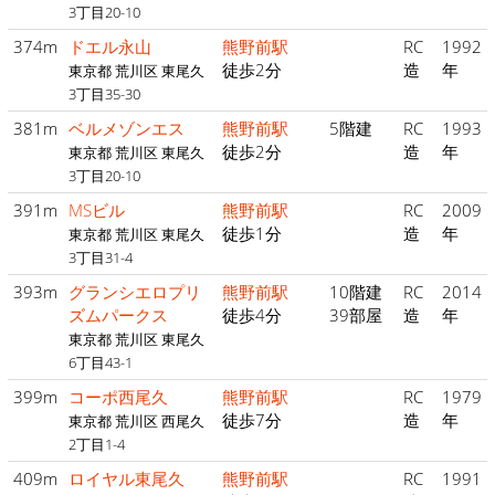
3丁目20-10
374m
ドエル永山
熊野前駅
RC
1992
徒歩2分
造
年
東京都 荒川区 東尾久
3丁目35-30
381m
ベルメゾンエス
熊野前駅
5階建
RC
1993
徒歩2分
造
年
東京都 荒川区 東尾久
3丁目20-10
391m
MSビル
熊野前駅
RC
2009
徒歩1分
造
年
東京都 荒川区 東尾久
3丁目31-4
393m
グランシエロプリ
熊野前駅
10階建
RC
2014
ズムパークス
徒歩4分
39部屋
造
年
東京都 荒川区 東尾久
6丁目43-1
399m
コーポ西尾久
熊野前駅
RC
1979
徒歩7分
造
年
東京都 荒川区 西尾久
2丁目1-4
409m
ロイヤル東尾久
熊野前駅
RC
1991