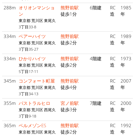
288m
オリオンマンショ
熊野前駅
6階建
RC
1985
ン
徒歩1分
造
年
東京都 荒川区 東尾久
3丁目33-8
334m
ベアーハイツ
熊野前駅
RC
1989
徒歩2分
造
年
東京都 荒川区 東尾久
3丁目35-27
334m
ひかりハイツ
熊野前駅
4階建
RC
1973
徒歩2分
造
年
東京都 荒川区 東尾久
5丁目17-11
345m
コンフォート町屋
熊野前駅
RC
2007
徒歩4分
造
年
東京都 荒川区 東尾久
3丁目34-13
355m
パストラルヒロ
宮ノ前駅
7階建
RC
2000
徒歩3分
造
年
東京都 荒川区 西尾久
3丁目9-18
365m
ベルメゾンES
熊野前駅
RC
1992
徒歩2分
造
年
東京都 荒川区 東尾久