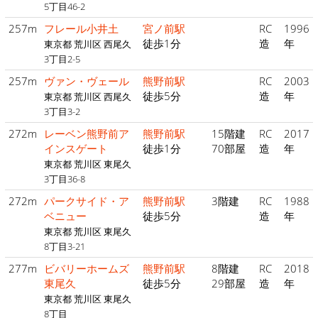
5丁目46-2
257m
フレール小井土
宮ノ前駅
RC
1996
徒歩1分
造
年
東京都 荒川区 西尾久
3丁目2-5
257m
ヴァン・ヴェール
熊野前駅
RC
2003
徒歩5分
造
年
東京都 荒川区 西尾久
3丁目3-2
272m
レーベン熊野前ア
熊野前駅
15階建
RC
2017
インスゲート
徒歩1分
70部屋
造
年
東京都 荒川区 東尾久
3丁目36-8
272m
パークサイド・ア
熊野前駅
3階建
RC
1988
ベニュー
徒歩5分
造
年
東京都 荒川区 東尾久
8丁目3-21
277m
ビバリーホームズ
熊野前駅
8階建
RC
2018
東尾久
徒歩5分
29部屋
造
年
東京都 荒川区 東尾久
8丁目