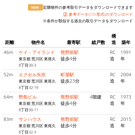
近隣物件の参考取引データをダウンロードできます
NEW
参考データ(CSV形式)のダウンロード
※条件が類似する過去の取引データをダウンロード
構
距離
物件名
最寄駅
総戸数
造
築年
46m
ケイ・アイランド
熊野前駅
RC
1991
徒歩4分
造
年
東京都 荒川区 東尾久
8丁目30-3
52m
エクセル矢吹
町屋駅
RC
2004
徒歩23分
造
年
東京都 荒川区 東尾久
8丁目32-19
64m
野島ビル
熊野前駅
4階建
RC
1973
徒歩4分
造
年
東京都 荒川区 東尾久
8丁目30-11
83m
サンハウス
熊野前駅
RC
2015
徒歩4分
造
年
東京都 荒川区 東尾久
8丁目32-3