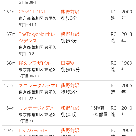
5丁目38-1
164m
CASAGLICINE
熊野前駅
RC
2009
徒歩3分
造
年
東京都 荒川区 東尾久
8丁目44-1
167m
TheTokyoNorthレ
熊野前駅
RC
2013
ジデンス
徒歩3分
造
年
東京都 荒川区 東尾久
8丁目9-8
168m
尾久プラザビル
田端駅
RC
1989
徒歩19分
造
年
東京都 荒川区 東尾久
5丁目39-13
172m
スコレータムラマ1
熊野前駅
RC
2005
徒歩3分
造
年
東京都 荒川区 東尾久
8丁目22-5
184m
リステージVISTA
熊野前駅
15階建
RC
2010
徒歩3分
105部屋
造
年
東京都 荒川区 東尾久
8丁目8-6
194m
LISTAGEVISTA
熊野前駅
RC
2009