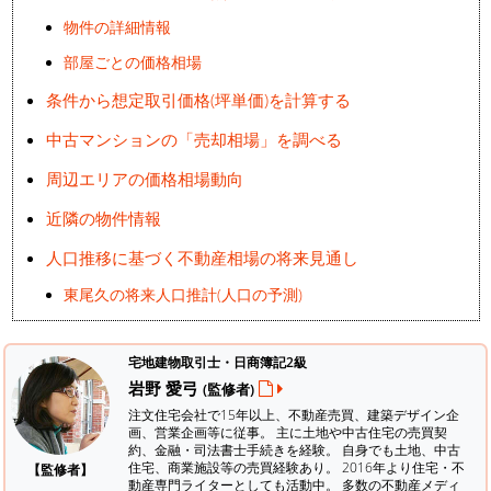
物件の詳細情報
部屋ごとの価格相場
条件から想定取引価格(坪単価)を計算する
中古マンションの「売却相場」を調べる
周辺エリアの価格相場動向
近隣の物件情報
人口推移に基づく不動産相場の将来見通し
東尾久の将来人口推計(人口の予測)
宅地建物取引士・日商簿記2級
岩野 愛弓
(監修者)
注文住宅会社で15年以上、不動産売買、建築デザイン企
画、営業企画等に従事。 主に土地や中古住宅の売買契
約、金融・司法書士手続きを経験。
自身でも土地、中古
住宅、商業施設等の売買経験あり。 2016年より住宅・不
【監修者】
動産専門ライターとしても活動中。 多数の不動産メディ