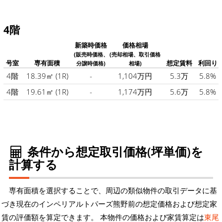
4階
新築時価格
価格相場
(販売時価格、
(売却相場、取引価格
号室
専有面積
想定賃料
利回り
分譲時価格)
相場)
4階
18.39㎡
(1R)
-
1,104万円
5.3万
5.8%
4階
19.61㎡
(1R)
-
1,174万円
5.6万
5.8%
条件から想定取引価格(坪単価)を
計算する
専有面積を選択することで、周辺の類似物件の取引データに基
づき現在のインペリアルトパーズ熊野前の想定価格および想定家
賃の評価額を算定できます。 本物件の価格および家賃算定は
東尾