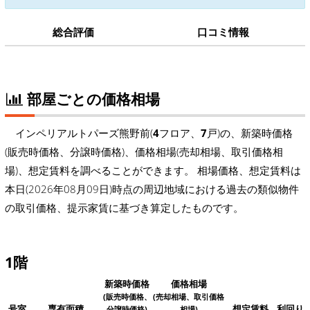
総合評価
口コミ情報
部屋ごとの価格相場
インペリアルトパーズ熊野前(
4
フロア、
7
戸)の、新築時価格
(販売時価格、分譲時価格)、価格相場(売却相場、取引価格相
場)、想定賃料を調べることができます。 相場価格、想定賃料は
本日(2026年08月09日)時点の周辺地域における過去の類似物件
の取引価格、提示家賃に基づき算定したものです。
1階
新築時価格
価格相場
(販売時価格、
(売却相場、取引価格
号室
専有面積
想定賃料
利回り
分譲時価格)
相場)