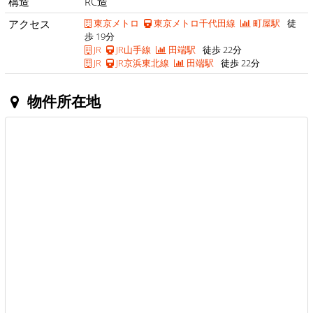
構造
RC造
アクセス
東京メトロ
東京メトロ千代田線
町屋駅
徒
歩 19分
JR
JR山手線
田端駅
徒歩 22分
JR
JR京浜東北線
田端駅
徒歩 22分
物件所在地