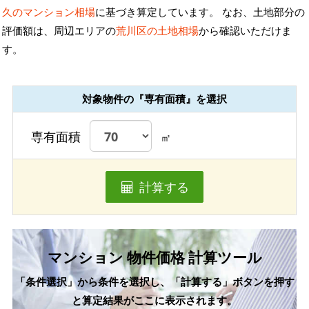
久のマンション相場
に基づき算定しています。 なお、土地部分の
評価額は、周辺エリアの
荒川区の土地相場
から確認いただけま
す。
対象物件の『専有面積』を選択
専有面積
㎡
計算する
マンション 物件価格 計算ツール
「条件選択」から条件を選択し、「計算する」ボタンを押す
と算定結果がここに表示されます。