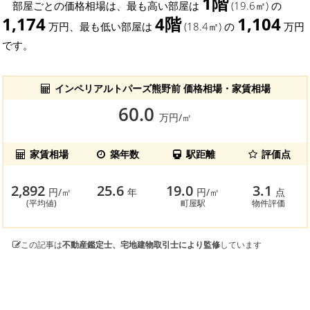
1階
部屋ごとの価格相場は、最も高い部屋は
(19.6㎡) の
1,174
4階
1,104
万円、最も低い部屋は
(18.4㎡) の
万円
です。
インペリアルトパーズ熊野前 価格相場・家賃相場
60.0
万円/㎡
家賃相場
築年数
駅距離
評価点
2,892
25.6
19.0
3.1
円/㎡
年
円/㎡
点
(平均値)
町屋駅
物件評価
この記事は
不動産鑑定士、宅地建物取引士により監修
しています