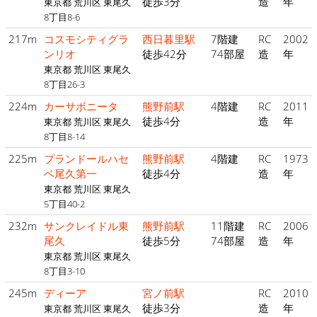
徒歩3分
造
年
東京都 荒川区 東尾久
8丁目8-6
217m
コスモシティグラ
西日暮里駅
7階建
RC
2002
ンリオ
徒歩42分
74部屋
造
年
東京都 荒川区 東尾久
8丁目26-3
224m
カーサボニータ
熊野前駅
4階建
RC
2011
徒歩4分
造
年
東京都 荒川区 東尾久
8丁目8-14
225m
プランドールハセ
熊野前駅
4階建
RC
1973
ベ尾久第一
徒歩4分
造
年
東京都 荒川区 東尾久
5丁目40-2
232m
サンクレイドル東
熊野前駅
11階建
RC
2006
尾久
徒歩5分
74部屋
造
年
東京都 荒川区 東尾久
8丁目3-10
245m
ディーア
宮ノ前駅
RC
2010
徒歩3分
造
年
東京都 荒川区 東尾久