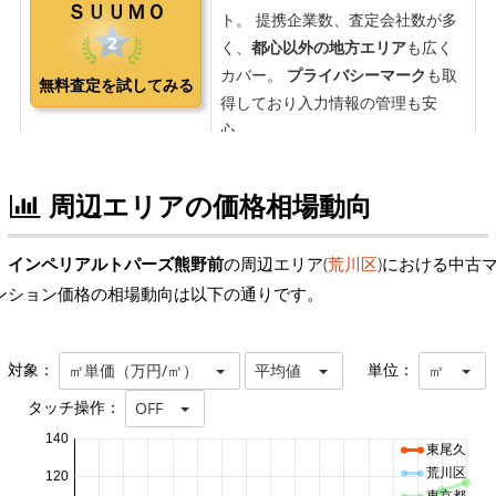
周辺エリアの価格相場動向
インペリアルトパーズ熊野前
の周辺エリア(
荒川区
)における中古
ンション価格の相場動向は以下の通りです。
対象：
単位：
㎡単価（万円/㎡）
平均値
㎡
タッチ操作：
OFF
140
東尾久
荒川区
120