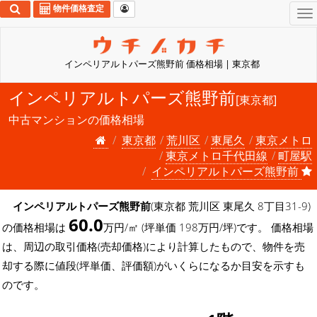
物件価格査定
To
na
インペリアルトパーズ熊野前 価格相場 | 東京都
インペリアルトパーズ熊野前
[東京都]
中古マンションの価格相場
東京都
荒川区
東尾久
東京メトロ
東京メトロ千代田線
町屋駅
インペリアルトパーズ熊野前
インペリアルトパーズ熊野前
(東京都 荒川区 東尾久 8丁目31-9)
60.0
の価格相場は
万円/㎡ (坪単価 198万円/坪)です。 価格相場
は、周辺の取引価格(売却価格)により計算したもので、物件を売
却する際に値段(坪単価、評価額)がいくらになるか目安を示すも
のです。