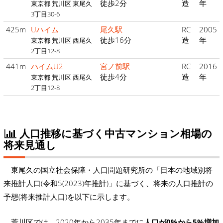
徒歩2分
造
年
東京都 荒川区 東尾久
3丁目30-6
425m
Uハイム
尾久駅
RC
2005
徒歩16分
造
年
東京都 荒川区 西尾久
2丁目12-8
441m
ハイムU2
宮ノ前駅
RC
2016
徒歩4分
造
年
東京都 荒川区 西尾久
2丁目12-8
人口推移に基づく中古マンション相場の
将来見通し
東尾久の国立社会保障・人口問題研究所の「日本の地域別将
来推計人口(令和5(2023)年推計)」に基づく、将来の人口推計の
予想(将来推計人口)を以下に示します。
荒川区では、2020年から2035年までに
人口が0%から5%増加