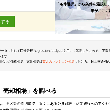
「条件選択」から条件を選択し
果がここに
算する
に対して回帰分析(Regression Analysis)を用いて算定したもので、
います。
口ビルの価格相場、家賃相場は
貫井のマンション相場
における、 国土交通省
「売却相場」を調べる
は、学区等の周辺環境、近くにある公共施設・商業施設へのアクセ