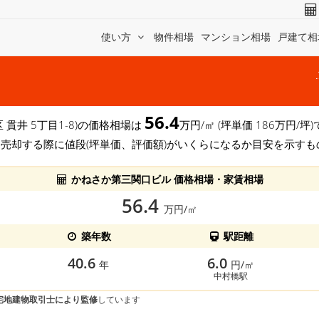
使い方
物件相場
マンション相場
戸建て相
56.4
区 貫井 5丁目1-8)の価格相場は
万円/㎡ (坪単価 186万円/
を売却する際に値段(坪単価、評価額)がいくらになるか目安を示すも
かねさか第三関口ビル 価格相場・家賃相場
56.4
万円/㎡
築年数
駅距離
40.6
6.0
年
円/㎡
中村橋駅
宅地建物取引士により監修
しています