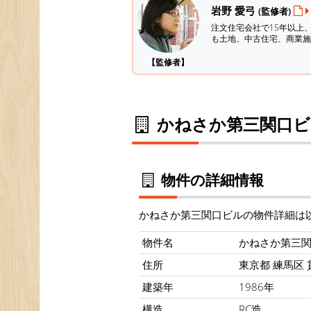
岩野 愛弓
(監修者)
注文住宅会社で15年以上
も土地、中古住宅、商業施
【監修者】
かねさか第三関口ビ
物件の詳細情報
かねさか第三関口ビルの物件詳細は
物件名
かねさか第三
住所
東京都 練馬区 貫
建築年
1986年
構造
RC造