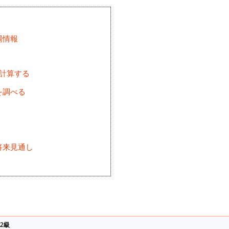
場情報
を計算する
を調べる
将来見通し
)
2級