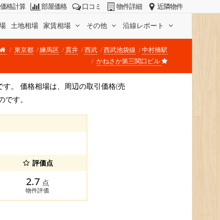
価格計算
部屋価格
口コミ
物件詳細
近隣物件
場
土地相場
家賃相場
その他
沿線レポート
東京都
練馬区
貫井
西武
西武池袋線
中村橋駅
かねさか第三関口ビル
坪)です。 価格相場は、周辺の取引価格(売
のです。
評価点
2.7
点
物件評価