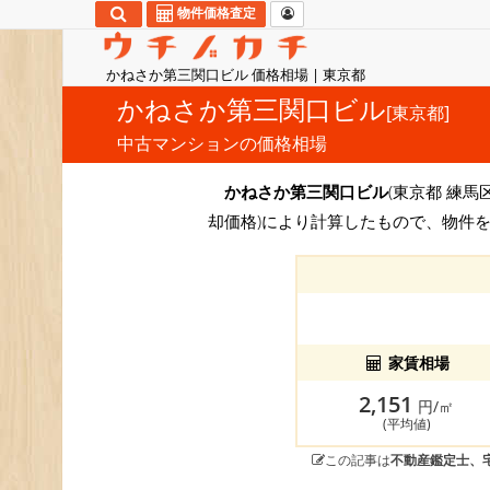
物件価格査定
かねさか第三関口ビル 価格相場 | 東京都
かねさか第三関口ビル
[東京都]
中古マンションの価格相場
かねさか第三関口ビル
(東京都 練馬
却価格)により計算したもので、物件
家賃相場
2,151
円/㎡
(平均値)
この記事は
不動産鑑定士、