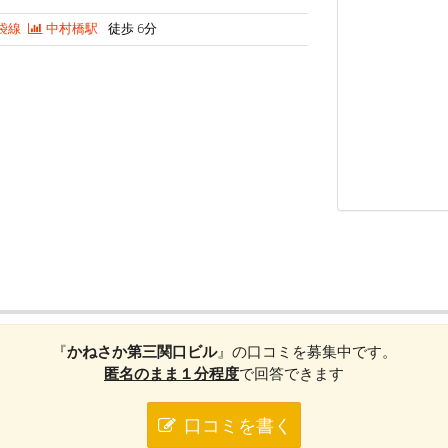
袋線
中村橋駅
徒歩 6分
『
かねさか第三関口ビル
』の口コミを募集中です。
匿名のまま１分程度
で回答できます
口コミを書く