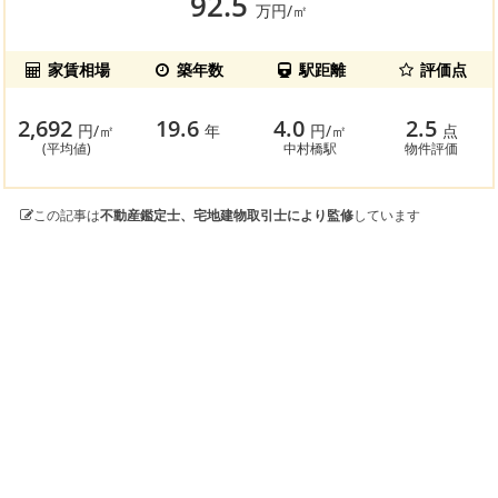
92.5
万円/㎡
家賃相場
築年数
駅距離
評価点
2,692
19.6
4.0
2.5
円/㎡
年
円/㎡
点
(平均値)
中村橋駅
物件評価
この記事は
不動産鑑定士、宅地建物取引士により監修
しています