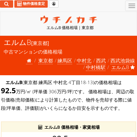
物件価格査定
To
na
エルムB 価格相場 | 東京都
エルムB
[東京都]
中古マンションの価格相場
東京都
練馬区
中村北
西武
西武池袋線
中村橋駅
エルムB
エルムB
(東京都 練馬区 中村北 4丁目18-13)の価格相場は
92.5
万円/㎡ (坪単価 306万円/坪)です。 価格相場は、周辺の取
引価格(売却価格)により計算したもので、物件を売却する際に値
段(坪単価、評価額)がいくらになるか目安を示すものです。
エルムB 価格相場・家賃相場