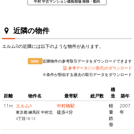
中村 中古マンション価格相場 推移・動向
近隣の物件
エルムBの近隣には以下のような物件があります。
近隣物件の参考取引データをダウンロードできます
NEW
参考データ(CSV形式)のダウンロード
※条件が類似する過去の取引データをダウンロード
構
距離
物件名
最寄駅
総戸数
造
築年
11m
エルムA
中村橋駅
軽
2007
徒歩4分
量
年
東京都 練馬区 中村北
鉄
4丁目18-13
骨