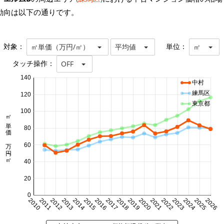
動向は以下の通りです。
対象：
単位：
㎡単価（万円/㎡）
平均値
㎡
タッチ操作：
OFF
140
中村
練馬区
120
東京都
100
㎡単価 万円/㎡
80
60
40
20
0
2010
2011
2012
2013
2014
2015
2016
2017
2018
2019
2020
2021
2022
2023
2024
2025
2026