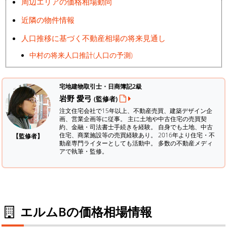
周辺エリアの価格相場動向
近隣の物件情報
人口推移に基づく不動産相場の将来見通し
中村の将来人口推計(人口の予測)
宅地建物取引士・日商簿記2級
岩野 愛弓
(監修者)
注文住宅会社で15年以上、不動産売買、建築デザイン企
画、営業企画等に従事。 主に土地や中古住宅の売買契
約、金融・司法書士手続きを経験。
自身でも土地、中古
住宅、商業施設等の売買経験あり。 2016年より住宅・不
【監修者】
動産専門ライターとしても活動中。 多数の不動産メディ
アで執筆・監修。
エルムBの価格相場情報