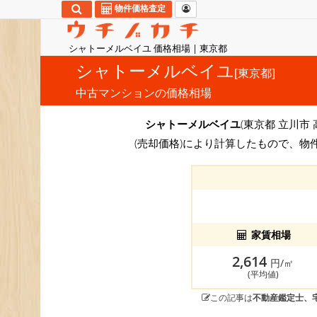
物件価格査定
シャトーメルベイユ 価格相場 | 東京都
シャトーメルベイユ
[東京都]
中古マンションの価格相場
シャトーメルベイユ
(東京都 立川市 
(売却価格)により計算したもので、物
家賃相場
2,614
円/㎡
(平均値)
この記事は
不動産鑑定士、