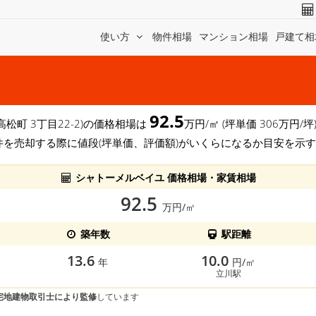
使い方
物件相場
マンション相場
戸建て相
92.5
高松町 3丁目22-2)の価格相場は
万円/㎡ (坪単価 306万円
件を売却する際に値段(坪単価、評価額)がいくらになるか目安を示
シャトーメルベイユ 価格相場・家賃相場
92.5
万円/㎡
築年数
駅距離
13.6
10.0
年
円/㎡
立川駅
宅地建物取引士により監修
しています