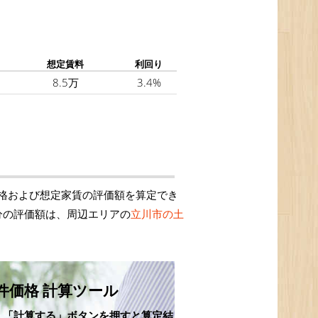
想定賃料
利回り
8.5万
3.4%
格および想定家賃の評価額を算定でき
分の評価額は、周辺エリアの
立川市の土
件価格 計算ツール
、「計算する」ボタンを押すと算定結