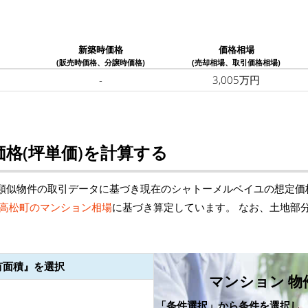
新築時価格
価格相場
(販売時価格、分譲時価格)
(売却相場、取引価格相場)
-
3,005万円
格(坪単価)を計算する
類似物件の取引データに基づき現在のシャトーメルベイユの想定価
高松町のマンション相場
に基づき算定しています。 なお、土地部
有面積』を選択
マンション 物
「条件選択」から条件を選択し