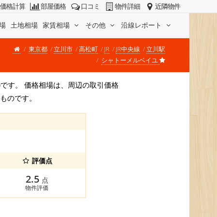
価格計算
部屋価格
口コミ
物件詳細
近隣物件
場
土地相場
家賃相場
その他
沿線レポート
東京都
立川市
高松町
JR
JR中央線
立川駅
シャトーメルベイユ
/坪)です。 価格相場は、周辺の取引価格
すものです。
評価点
2.5
点
物件評価