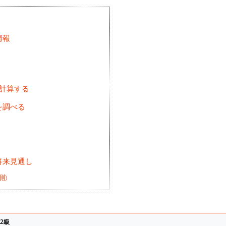
情報
を計算する
を調べる
将来見通し
測)
2級