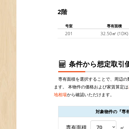
2階
号室
専有面積
201
32.50㎡
(1DK)
条件から想定取引価
専有面積を選択することで、周辺の
ます。 本物件の価格および家賃算定は
地相場
から確認いただけます。
対象物件の『専
専有面積
㎡