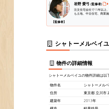
岩野 愛弓
(監修者)
注文住宅会社で15年以上
も土地、中古住宅、商業施
【監修者】
シャトーメルベイユ
物件の詳細情報
シャトーメルベイユの物件詳細は以
物件名
シャトーメル
住所
東京都 立川市 高
建築年
2013年
構造
軽量鉄骨