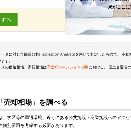
果がここに
算する
に対して回帰分析(Regression Analysis)を用いて算定したもので、
います。
イユの価格相場、家賃相場は
高松町のマンション相場
における、 国土交通省
「売却相場」を調べる
は、学区等の周辺環境、近くにある公共施設・商業施設へのアクセ
の個別要因を考慮する必要があります。