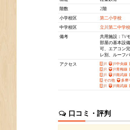
階数
2階
小学校区
第二小学校
中学校区
立川第二中学
備考
共用施設：TV
部屋の基本設
可、エアコン
レ別、ルーフ
アクセス
JR
JR中央線
JR
JR青梅線
JR
JR南武線
その他
多摩
JR
JR南武線
口コミ・評判